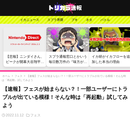
イカニュース
スプラ界隈
ブキ
ネタ
バトル
【悲報】ニンダイさん、
スプラ通報窓口とかいう
イカ研がイカフローを追
ピークが開幕大谷翔平の
毎日数万件の『味方が弱
加した本当の理由
がっかりダイレクトだっ
い』愚痴を読まされる苦
たと言われてしまう
行
ホーム
>
フェス
>
【速報】フェスが始まらない？！一部ユーザーにトラブルが出ている模様！そんな時
は「再起動」試してみよう
【速報】フェスが始まらない？！一部ユーザーにトラ
ブルが出ている模様！そんな時は「再起動」試してみ
よう
2022.11.12
フェス