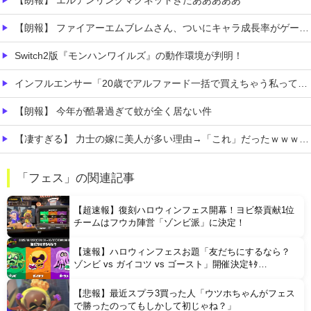
【朗報】 エルデンリングマグネットきたあああああ
【朗報】 ファイアーエムブレムさん、ついにキャラ成長率がゲーム内で見れるようになる
Switch2版『モンハンワイルズ』の動作環境が判明！
インフルエンサー「20歳でアルファード一括で買えちゃう私って素敵」
【朗報】 今年が酷暑過ぎて蚊が全く居ない件
【凄すぎる】 力士の嫁に美人が多い理由→「これ」だったｗｗｗｗｗｗｗ
【動画】 これはひどい…右折禁止なのに軽自動車が突如右折し路面電車と衝突→乗ってた三人組が車を捨て逃走ｗｗｗｗｗｗ
「フェス」の関連記事
住宅営業マン「あっ、遅れてしまってすみませ～ん(笑)」 客「…今日、契約日ですよね？」→こうなるｗｗｗ
【超速報】復刻ハロウィンフェス開幕！ヨビ祭貢献1位
チームはフウカ陣営「ゾンビ派」に決定！
【速報】ハロウィンフェスお題「友だちにするなら？
ゾンビ vs ガイコツ vs ゴースト」開催決定ｷﾀ
━━━━(ﾟ∀ﾟ)━━━━!!
【悲報】最近スプラ3買った人「ウツホちゃんがフェス
Powered by livedoor 相互RSS
で勝ったのってもしかして初じゃね？」