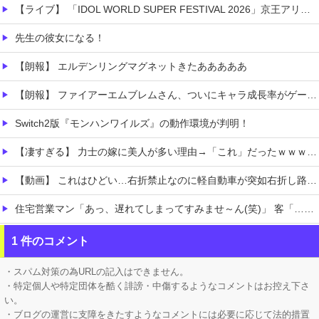
【ライブ】 「IDOL WORLD SUPER FESTIVAL 2026」京王アリーナTOKYO開催決定
先生の彼女になる！
【朗報】 エルデンリングマグネットきたあああああ
【朗報】 ファイアーエムブレムさん、ついにキャラ成長率がゲーム内で見れるようになる
Switch2版『モンハンワイルズ』の動作環境が判明！
【凄すぎる】 力士の嫁に美人が多い理由→「これ」だったｗｗｗｗｗｗｗ
【動画】 これはひどい…右折禁止なのに軽自動車が突如右折し路面電車と衝突→乗ってた三人組が車を捨て逃走ｗｗｗｗｗｗ
住宅営業マン「あっ、遅れてしまってすみませ～ん(笑)」 客「…今日、契約日ですよね？」→こうなるｗｗｗ
【ホロライブ】 これはこれでちょっと裏来いよに見える
1 件のコメント
【にじさんじ】 レヴィちゃん、3Dライブ「人間燦歌」開催決定！ゲスト8名も発表『歌うまバイキングなゲストや』【8/18(火)21:00】
・スパム対策の為URLの記入はできません。
・特定個人や特定団体を酷く誹謗・中傷するようなコメントはお控え下さ
い。
・ブログの運営に支障をきたすようなコメントには必要に応じて法的措置