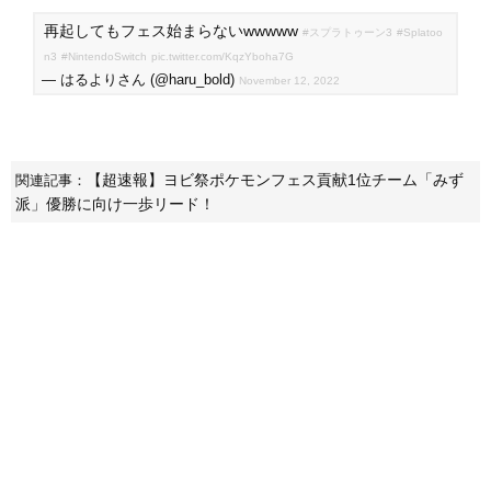
再起してもフェス始まらないwwwww
#スプラトゥーン3
#Splatoo
n3
#NintendoSwitch
pic.twitter.com/KqzYboha7G
— はるよりさん (@haru_bold)
November 12, 2022
【超速報】ヨビ祭ポケモンフェス貢献1位チーム「みず
関連記事：
派」優勝に向け一歩リード！