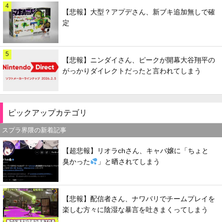
4
【悲報】大型？アプデさん、新ブキ追加無しで確
定
5
【悲報】ニンダイさん、ピークが開幕大谷翔平の
がっかりダイレクトだったと言われてしまう
ピックアップカテゴリ
スプラ界隈の新着記事
【超悲報】リオラchさん、キャバ嬢に「ちょと
臭かった
」と晒されてしまう
【悲報】配信者さん、ナワバリでチームプレイを
楽しむ方々に陰湿な暴言を吐きまくってしまう