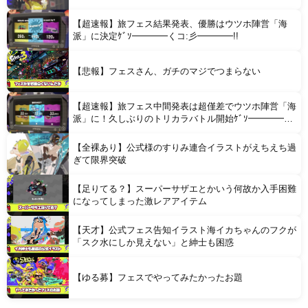
【超速報】旅フェス結果発表、優勝はウツホ陣営「海
派」に決定ｹﾞｿ━━━━くコ:彡━━━━!!
【悲報】フェスさん、ガチのマジでつまらない
【超速報】旅フェス中間発表は超僅差でウツホ陣営「海
派」に！久しぶりのトリカラバトル開始ｹﾞｿ━━━━く
コ:彡━━━━!!
【全裸あり】公式様のすりみ連合イラストがえちえち過
ぎて限界突破
【足りてる？】スーパーサザエとかいう何故か入手困難
になってしまった激レアアイテム
【天才】公式フェス告知イラスト海イカちゃんのフクが
「スク水にしか見えない」と紳士も困惑
【ゆる募】フェスでやってみたかったお題