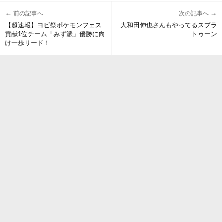
←
→
前の記事へ
次の記事へ
【超速報】ヨビ祭ポケモンフェス
大和田伸也さんもやってるスプラ
貢献1位チーム「みず派」優勝に向
トゥーン
け一歩リード！