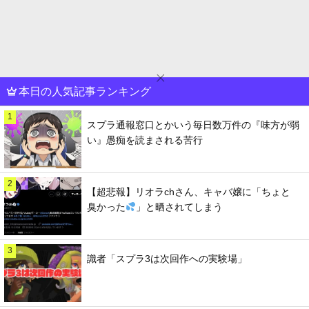
本日の人気記事ランキング
1
スプラ通報窓口とかいう毎日数万件の『味方が弱
い』愚痴を読まされる苦行
2
【超悲報】リオラchさん、キャバ嬢に「ちょと
臭かった
」と晒されてしまう
3
識者「スプラ3は次回作への実験場」