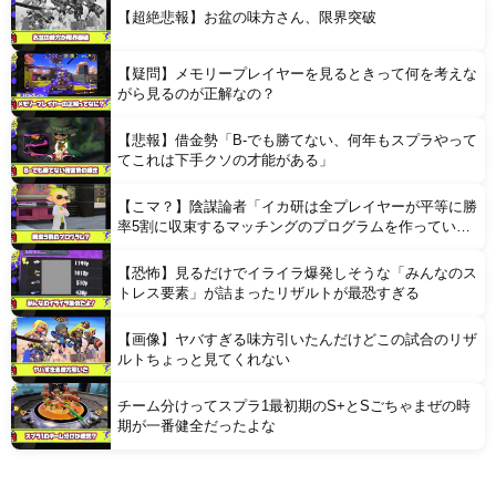
【超絶悲報】お盆の味方さん、限界突破
【疑問】メモリープレイヤーを見るときって何を考えな
がら見るのが正解なの？
【悲報】借金勢「B-でも勝てない、何年もスプラやって
てこれは下手クソの才能がある」
【こマ？】陰謀論者「イカ研は全プレイヤーが平等に勝
率5割に収束するマッチングのプログラムを作ってい
る」
【恐怖】見るだけでイライラ爆発しそうな「みんなのス
トレス要素」が詰まったリザルトが最恐すぎる
【画像】ヤバすぎる味方引いたんだけどこの試合のリザ
ルトちょっと見てくれない
チーム分けってスプラ1最初期のS+とSごちゃまぜの時
期が一番健全だったよな