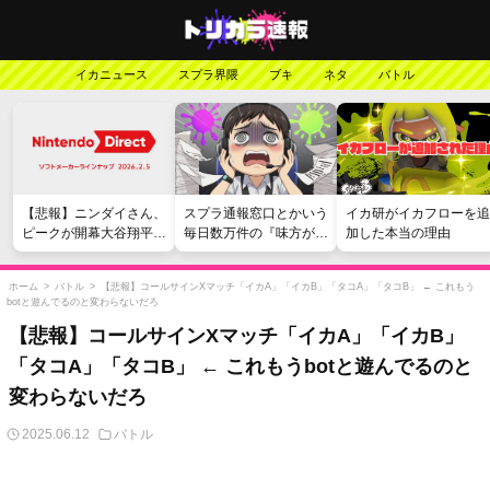
イカニュース
スプラ界隈
ブキ
ネタ
バトル
【悲報】ニンダイさん、
スプラ通報窓口とかいう
イカ研がイカフローを追
ピークが開幕大谷翔平の
毎日数万件の『味方が弱
加した本当の理由
がっかりダイレクトだっ
い』愚痴を読まされる苦
たと言われてしまう
行
ホーム
>
バトル
>
【悲報】コールサインXマッチ「イカA」「イカB」「タコA」「タコB」 ← これもう
botと遊んでるのと変わらないだろ
【悲報】コールサインXマッチ「イカA」「イカB」
「タコA」「タコB」 ← これもうbotと遊んでるのと
変わらないだろ
2025.06.12
バトル