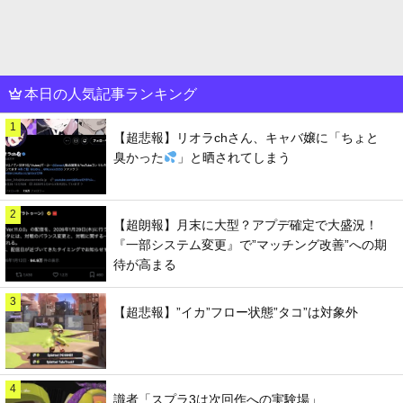
本日の人気記事ランキング
1
【超悲報】リオラchさん、キャバ嬢に「ちょと
臭かった
」と晒されてしまう
2
【超朗報】月末に大型？アプデ確定で大盛況！
『一部システム変更』で”マッチング改善”への期
待が高まる
3
【超悲報】”イカ”フロー状態”タコ”は対象外
4
識者「スプラ3は次回作への実験場」