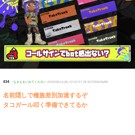
434
:
なまえをいれてください
2025/06/11(水) 22:02:57.29 ID:FZDG2fwR0
名前隠しで種族差別加速するぞ
タコガール叩く準備できてるか