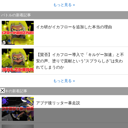
もっと見る »
バトルの新着記事
イカ研がイカフローを追加した本当の理由
【賛否】イカフロー導入で「キルゲー加速」と不
安の声、塗りで貢献という”スプラらしさ”は失わ
れてしまうのか
もっと見る »
ブキの新着記事
アプデ後リッター暴走説