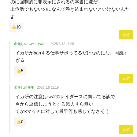
のに強制的に非表示にされるの本当に嫌だ
上位勢でもないのになんで巻き込まれないといけないんだ
よ
10
返信
名無しのふわふわネコ
2025.6.12 11:05
イカ研がbanする仕事サボってるだけなのにな、同感す
ぎる
5
返信
名無しの無牛
2026.1.5 11:19
イカ研の注意はsw2のレイダースに向いてる訳で
今から返信しようとする気力すら無い
てかxマッチに対して最早何も感じてなさそう
0
返信