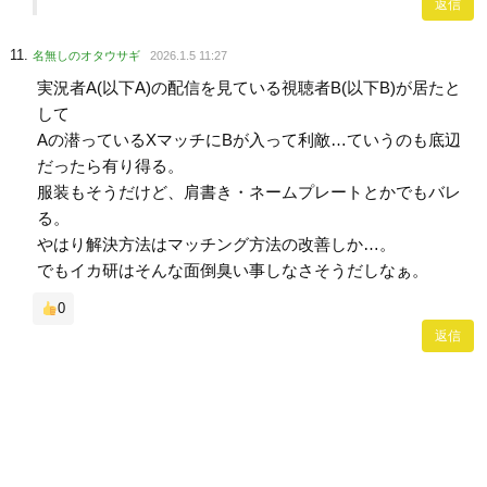
返信
名無しのオタウサギ
2026.1.5 11:27
実況者A(以下A)の配信を見ている視聴者B(以下B)が居たと
して
Aの潜っているXマッチにBが入って利敵…ていうのも底辺
だったら有り得る。
服装もそうだけど、肩書き・ネームプレートとかでもバレ
る。
やはり解決方法はマッチング方法の改善しか…。
でもイカ研はそんな面倒臭い事しなさそうだしなぁ。
0
返信