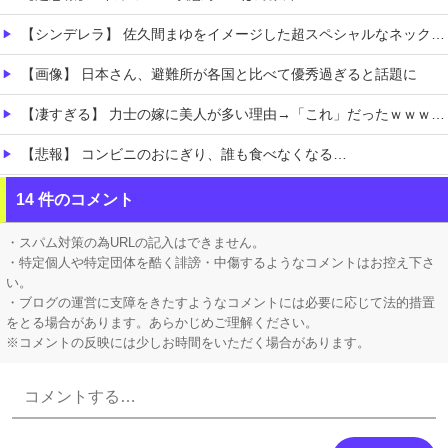
【シンデレラ】 佐久間まゆをイメージした超スペシャルなネックレスが登場する件について
【画像】 日本さん、避難所が各国と比べて優秀過ぎると話題に
【凄すぎる】 力士の嫁に美人が多い理由→「これ」だったｗｗｗｗｗｗｗ
【悲報】 コンビニのおにぎり、誰も食べなくなる…
【ホロライブ】 泉パッパが水着ミオしゃイラストあげとる
14 件のコメント
【にじさんじ】 舞元、弟への誕生日プレゼントがこちら『いやな兄』『ぶん殴られても文句は言えんやろこれ』
・スパム対策の為URLの記入はできません。
・特定個人や特定団体を酷く誹謗・中傷するようなコメントはお控え下さ
い。
・ブログの運営に支障をきたすようなコメントには必要に応じて法的措置
をとる場合があります。あらかじめご理解ください。
※コメントの反映には少しお時間をいただく場合があります。
Powered by livedoor 相互RSS