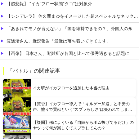
【超悲報】 ”イカ”フロー状態”タコ”は対象外
【シンデレラ】 佐久間まゆをイメージした超スペシャルなネックレスが登場する件について
「あきれてモノが言えない」「国を維持できるの？」外国人の永住許可要件の厳格化で在日中国人の本音は？
渡邊渚さん、近況報告「最近は落ち着いてきてます」
【画像】 日本さん、避難所が各国と比べて優秀過ぎると話題に
【凄すぎる】 力士の嫁に美人が多い理由→「これ」だったｗｗｗｗｗｗｗ
「バトル」の関連記事
【悲報】 コンビニのおにぎり、誰も食べなくなる…
イカ研がイカフローを追加した本当の理由
【賛否】イカフロー導入で「キルゲー加速」と不安の
声、塗りで貢献という”スプラらしさ”は失われてしまう
のか
【疑問】稀によくいる「自陣からボム投げてるだけ」の
Powered by livedoor 相互RSS
ヤツって何が楽しくてスプラしてんの？