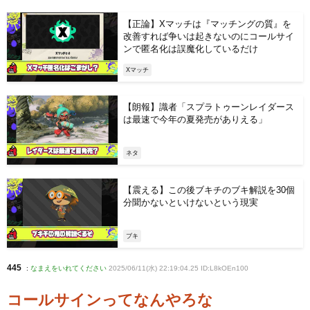
【正論】Xマッチは『マッチングの質』を
改善すれば争いは起きないのにコールサイ
ンで匿名化は誤魔化しているだけ
Xマッチ
【朗報】識者「スプラトゥーンレイダース
は最速で今年の夏発売がありえる」
ネタ
【震える】この後ブキチのブキ解説を30個
分聞かないといけないという現実
ブキ
445
:
なまえをいれてください
2025/06/11(水) 22:19:04.25 ID:L8kOEn100
コールサインってなんやろな