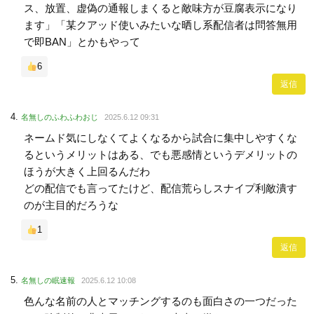
ス、放置、虚偽の通報しまくると敵味方が豆腐表示になり
ます」「某クアッド使いみたいな晒し系配信者は問答無用
で即BAN」とかもやって
6
返信
名無しのふわふわおじ
2025.6.12 09:31
ネームド気にしなくてよくなるから試合に集中しやすくな
るというメリットはある、でも悪感情というデメリットの
ほうが大きく上回るんだわ
どの配信でも言ってたけど、配信荒らしスナイプ利敵潰す
のが主目的だろうな
1
返信
名無しの眠速報
2025.6.12 10:08
色んな名前の人とマッチングするのも面白さの一つだった