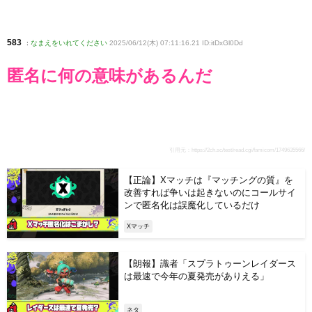
583
:
なまえをいれてください
2025/06/12(木) 07:11:16.21 ID:itDxGl0Dd
匿名に何の意味があるんだ
引用元：
https://2ch.sc/test/read.cgi/famicom/1749635566/
【正論】Xマッチは『マッチングの質』を
改善すれば争いは起きないのにコールサイ
ンで匿名化は誤魔化しているだけ
Xマッチ
【朗報】識者「スプラトゥーンレイダース
は最速で今年の夏発売がありえる」
ネタ