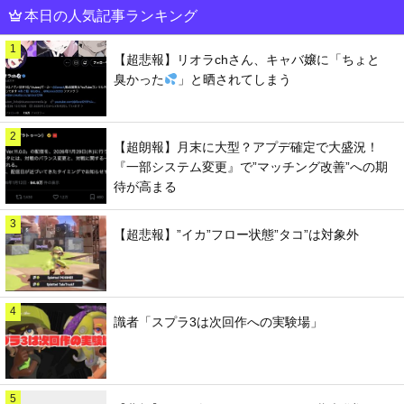
本日の人気記事ランキング
1
【超悲報】リオラchさん、キャバ嬢に「ちょと
臭かった
」と晒されてしまう
2
【超朗報】月末に大型？アプデ確定で大盛況！
『一部システム変更』で”マッチング改善”への期
待が高まる
3
【超悲報】”イカ”フロー状態”タコ”は対象外
4
識者「スプラ3は次回作への実験場」
5