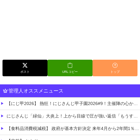
ポスト
URLコピー
トップ
管理人オススメニュース
【にじ甲2026】 熱狂！にじさんじ甲子園2026#9！主催陣の心からの「助かる〜〜〜」草
にじさんじ「緑仙」大炎上！上から目線で圧が強い返信「もうすでに歌ってる」埋もれてる曲を救いたい歌ってみた企画と視聴者に対するSNS投稿が大荒れ
【食料品消費税減税】 政府が基本方針決定 来年4月から2年間1％に8月5日