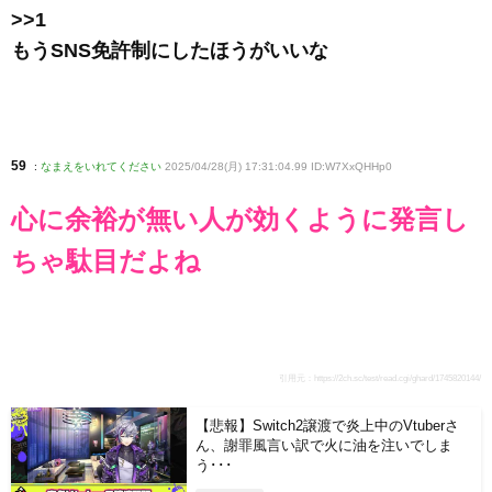
>>1
もうSNS免許制にしたほうがいいな
59
:
なまえをいれてください
2025/04/28(月) 17:31:04.99 ID:W7XxQHHp0
心に余裕が無い人が効くように発言し
ちゃ駄目だよね
引用元：
https://2ch.sc/test/read.cgi/ghard/1745820144/
【悲報】Switch2譲渡で炎上中のVtuberさ
ん、謝罪風言い訳で火に油を注いでしま
う･･･