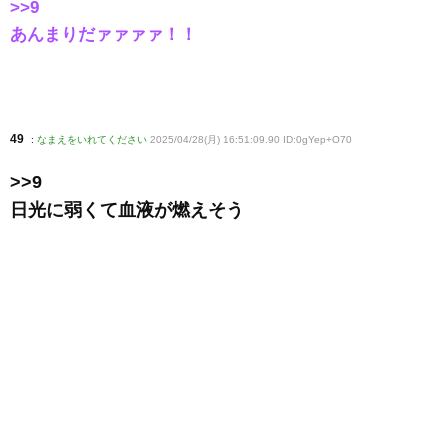
>>9
あんまりだァァァァ！！
49
:
なまえをいれてください
2025/04/28(月) 16:51:09.90 ID:0gYep+O70
>>9
日光に弱くて血液が燃えそう