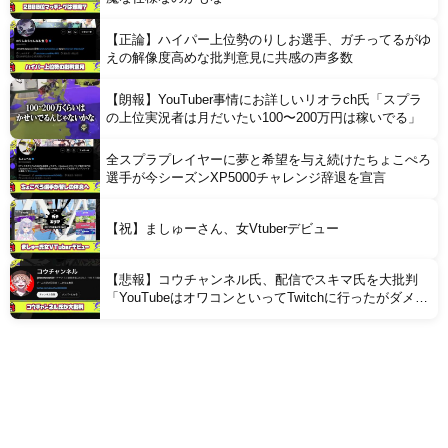
【正論】ハイパー上位勢のりしお選手、ガチってるがゆ
えの解像度高めな批判意見に共感の声多数
【朗報】YouTuber事情にお詳しいリオラch氏「スプラ
の上位実況者は月だいたい100〜200万円は稼いでる」
全スプラプレイヤーに夢と希望を与え続けたちょこぺろ
選手が今シーズンXP5000チャレンジ辞退を宣言
【祝】ましゅーさん、女Vtuberデビュー
【悲報】コウチャンネル氏、配信でスキマ氏を大批判
「YouTubeはオワコンといってTwitchに行ったがダメで
戻ってきたクズでダサいヤツ」