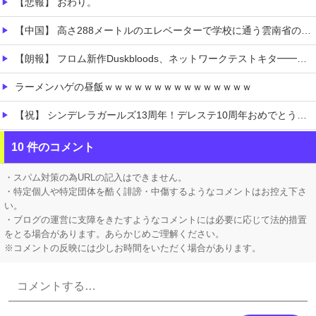
【悲報】 おわり。
【中国】 高さ288メートルのエレベーターで学校に通う雲南省の山地の子供たち 通学時間 3時間→30分に短縮
【朗報】 フロム新作Duskbloods、ネットワークテストキタ━━━━(゜∀゜)━━━━!!
ラーメンハゲの昼飯ｗｗｗｗｗｗｗｗｗｗｗｗｗｗｗ
【祝】 シンデレラガールズ13周年！デレステ10周年おめでとう！ガチャ更新SSR八神マキノ・イベントSRイヴ、SR望月聖！
【悲報】 マーベラス、無事テンセントに捨てられて終わる
10 件のコメント
彼氏にバレるかもしれない背徳感
・スパム対策の為URLの記入はできません。
・特定個人や特定団体を酷く誹謗・中傷するようなコメントはお控え下さ
い。
・ブログの運営に支障をきたすようなコメントには必要に応じて法的措置
をとる場合があります。あらかじめご理解ください。
※コメントの反映には少しお時間をいただく場合があります。
Powered by livedoor 相互RSS