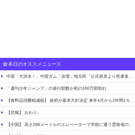
本日のオススメニュース
中国「大洪水！」中国ダム「決壊」地元民「公式発表より死者多い！」中国政府「住民拘束！（安否不明」中国当局「救助隊動画も削除」台風13号「三峡ダム接近中」→
「週刊少年ジャンプ」の発行部数が初の100万部割れ
【食料品消費税減税】 政府が基本方針決定 来年4月から2年間1％に8月5日
【悲報】 おわり。
【中国】 高さ288メートルのエレベーターで学校に通う雲南省の山地の子供たち 通学時間 3時間→30分に短縮