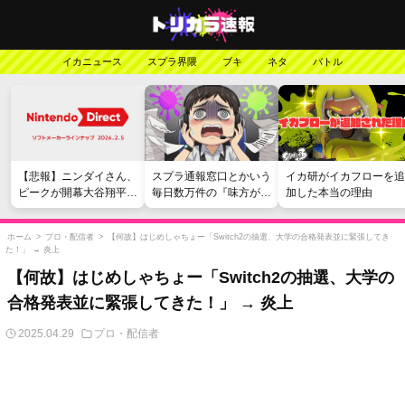
イカニュース
スプラ界隈
ブキ
ネタ
バトル
【悲報】ニンダイさん、
スプラ通報窓口とかいう
イカ研がイカフローを追
ピークが開幕大谷翔平の
毎日数万件の『味方が弱
加した本当の理由
がっかりダイレクトだっ
い』愚痴を読まされる苦
たと言われてしまう
行
ホーム
>
プロ・配信者
>
【何故】はじめしゃちょー「Switch2の抽選、大学の合格発表並に緊張してき
た！」 → 炎上
【何故】はじめしゃちょー「Switch2の抽選、大学の
合格発表並に緊張してきた！」 → 炎上
2025.04.29
プロ・配信者