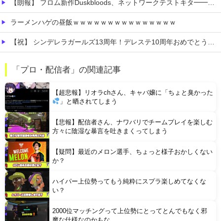
【朗報】 フロム新作Duskbloods、ネットワークテストキタ━━━━(゜∀゜)━━━━!!
ラーメンハゲの昼飯ｗｗｗｗｗｗｗｗｗｗｗｗｗｗｗ
【祝】 シンデレラガールズ13周年！デレステ10周年おめでとう！ガチャ更新SSR八神マキノ・イベントSRイヴ、SR望月聖！
【悲報】 マーベラス、無事テンセントに捨てられて終わる
「プロ・配信者」の関連記事
彼氏にバレるかもしれない背徳感
【超悲報】リオラchさん、キャバ嬢に「ちょと臭かった
」と晒されてしまう
【悲報】配信者さん、ナワバリでチームプレイを楽しむ
方々に陰湿な暴言を吐きまくってしまう
【疑問】最近のメロン選手、ちょっと様子おかしくない
Powered by livedoor 相互RSS
か？
ハイパー上位勢ってもう純粋にスプラ楽しめてなくな
い？
2000位マッチングって上位勢にとってとんでもなく邪
魔な仕様なのかもな