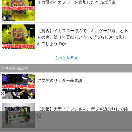
イカ研がイカフローを追加した本当の理由
【賛否】イカフロー導入で「キルゲー加速」と不
安の声、塗りで貢献という”スプラらしさ”は失わ
れてしまうのか
もっと見る »
ブキの新着記事
アプデ後リッター暴走説
【悲報】大型？アプデさん、新ブキ追加無しで確
定