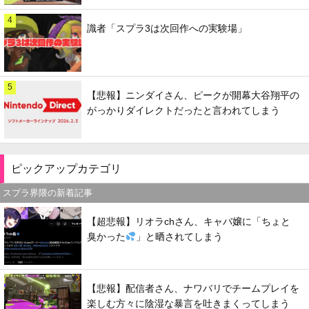
4
識者「スプラ3は次回作への実験場」
5
【悲報】ニンダイさん、ピークが開幕大谷翔平の
がっかりダイレクトだったと言われてしまう
ピックアップカテゴリ
スプラ界隈の新着記事
【超悲報】リオラchさん、キャバ嬢に「ちょと
臭かった
」と晒されてしまう
【悲報】配信者さん、ナワバリでチームプレイを
楽しむ方々に陰湿な暴言を吐きまくってしまう