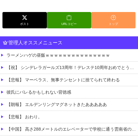
ポスト
URLコピー
トップ
管理人オススメニュース
ラーメンハゲの昼飯ｗｗｗｗｗｗｗｗｗｗｗｗｗｗｗ
【祝】 シンデレラガールズ13周年！デレステ10周年おめでとう！ガチャ更新SSR八神マキノ・イベントSRイヴ、SR望月聖！
【悲報】 マーベラス、無事テンセントに捨てられて終わる
彼氏にバレるかもしれない背徳感
【朗報】 エルデンリングマグネットきたあああああ
【悲報】 おわり。
【中国】 高さ288メートルのエレベーターで学校に通う雲南省の山地の子供たち 通学時間 3時間→30分に短縮