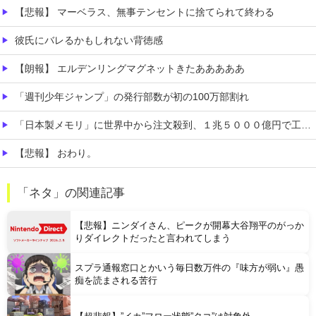
【悲報】 マーベラス、無事テンセントに捨てられて終わる
彼氏にバレるかもしれない背徳感
【朗報】 エルデンリングマグネットきたあああああ
「週刊少年ジャンプ」の発行部数が初の100万部割れ
「日本製メモリ」に世界中から注文殺到、１兆５０００億円で工場増築へ
【悲報】 おわり。
【中国】 高さ288メートルのエレベーターで学校に通う雲南省の山地の子供たち 通学時間 3時間→30分に短縮
「ネタ」の関連記事
【画像】 日本さん、避難所が各国と比べて優秀過ぎると話題に
【悲報】ニンダイさん、ピークが開幕大谷翔平のがっか
りダイレクトだったと言われてしまう
スプラ通報窓口とかいう毎日数万件の『味方が弱い』愚
痴を読まされる苦行
Powered by livedoor 相互RSS