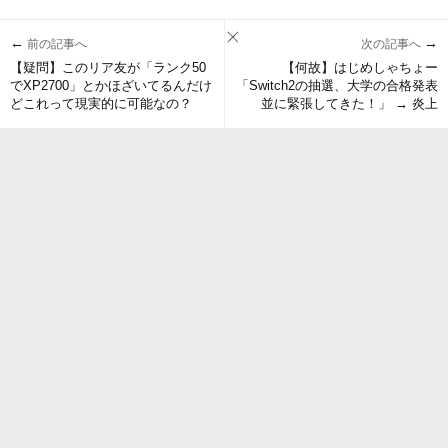
←
→
前の記事へ
次の記事へ
【疑問】このリア友が「ランク50
【何故】はじめしゃちょー
でXP2700」とかほざいてるんだけ
「Switch2の抽選、大学の合格発表
どこれって現実的に可能なの？
並に緊張してきた！」 → 炎上