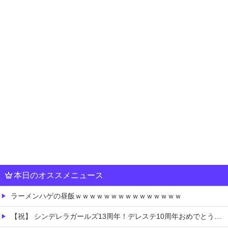
本日のオススメニュース
ラーメンハゲの昼飯ｗｗｗｗｗｗｗｗｗｗｗｗｗｗｗ
【祝】 シンデレラガールズ13周年！デレステ10周年おめでとう！ガチャ更新SSR八神マキノ・イベントSRイヴ、SR望月聖！