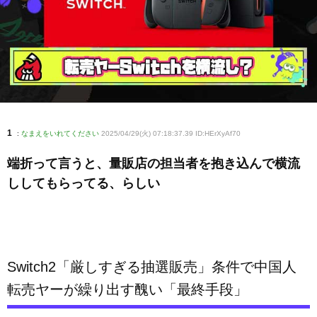
1
:
なまえをいれてください
2025/04/29(火) 07:18:37.39 ID:HErXyAf70
端折って言うと、量販店の担当者を抱き込んで横流
ししてもらってる、らしい
Switch2「厳しすぎる抽選販売」条件で中国人
転売ヤーが繰り出す醜い「最終手段」