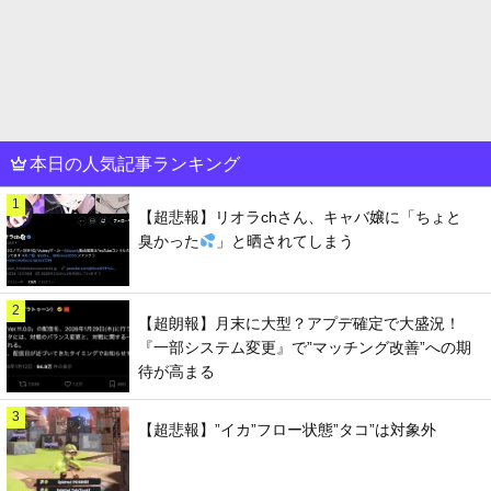
本日の人気記事ランキング
1
【超悲報】リオラchさん、キャバ嬢に「ちょと
臭かった
」と晒されてしまう
2
【超朗報】月末に大型？アプデ確定で大盛況！
『一部システム変更』で”マッチング改善”への期
待が高まる
3
【超悲報】”イカ”フロー状態”タコ”は対象外