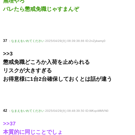
無理やろ
バレたら懲戒免職じゃすまんぞ
37
:
なまえをいれてください
2025/04/29(火) 08:39:38.66 ID:2nZykwmy0
>>3
懲戒免職どころか入荷を止められる
リスクが大きすぎる
お得意様に1台2台確保しておくとは話が違う
42
:
なまえをいれてください
2025/04/29(火) 08:48:39.50 ID:WKqoMMVN0
>>37
本質的に同じことでしょ