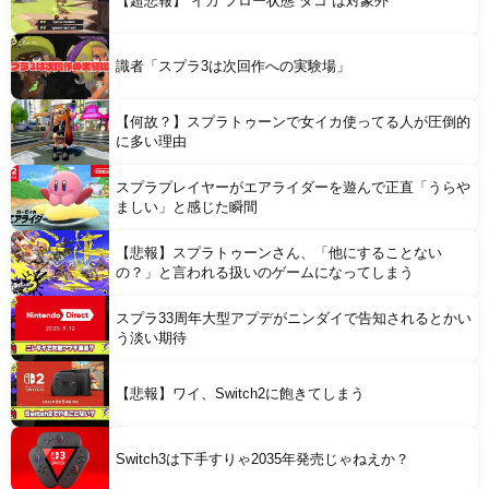
【超悲報】”イカ”フロー状態”タコ”は対象外
識者「スプラ3は次回作への実験場」
【何故？】スプラトゥーンで女イカ使ってる人が圧倒的
に多い理由
スプラプレイヤーがエアライダーを遊んで正直「うらや
ましい」と感じた瞬間
【悲報】スプラトゥーンさん、「他にすることない
の？」と言われる扱いのゲームになってしまう
スプラ33周年大型アプデがニンダイで告知されるとかい
う淡い期待
【悲報】ワイ、Switch2に飽きてしまう
Switch3は下手すりゃ2035年発売じゃねえか？