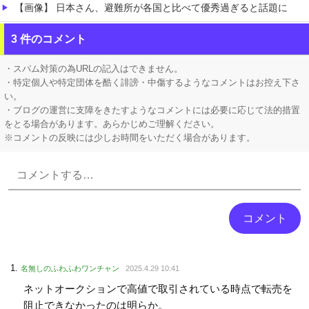
【画像】 日本さん、避難所が各国と比べて優秀過ぎると話題に
にじさんじで新人デビュー←ぼく「おいおい今までとタイプ違いそうだけど大丈夫なん・・・」←これ
3 件のコメント
にじさんじ「緑仙」大炎上！上から目線で圧が強い返信「もうすでに歌ってる」埋もれてる曲を救いたい歌ってみた企画と視聴者に対するSNS投稿が大荒れ
・スパム対策の為URLの記入はできません。
・特定個人や特定団体を酷く誹謗・中傷するようなコメントはお控え下さ
い。
・ブログの運営に支障をきたすようなコメントには必要に応じて法的措置
をとる場合があります。あらかじめご理解ください。
※コメントの反映には少しお時間をいただく場合があります。
Powered by livedoor 相互RSS
名無しのふわふわワンチャン
2025.4.29 10:41
ネットオークションで高値で取引されている時点で転売を
阻止できなかったのは明らか。