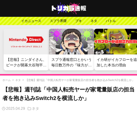
イカニュース
スプラ界隈
ブキ
ネタ
バトル
【悲報】ニンダイさん、
スプラ通報窓口とかいう
イカ研がイカフローを追
ピークが開幕大谷翔平の
毎日数万件の『味方が弱
加した本当の理由
がっかりダイレクトだっ
い』愚痴を読まされる苦
たと言われてしまう
行
ホーム
>
ネタ
>
【悲報】週刊誌「中国人転売ヤーが家電量販店の担当者を抱き込みSwitch2を横流しか」
【悲報】週刊誌「中国人転売ヤーが家電量販店の担当
者を抱き込みSwitch2を横流しか」
2025.04.29
ネタ