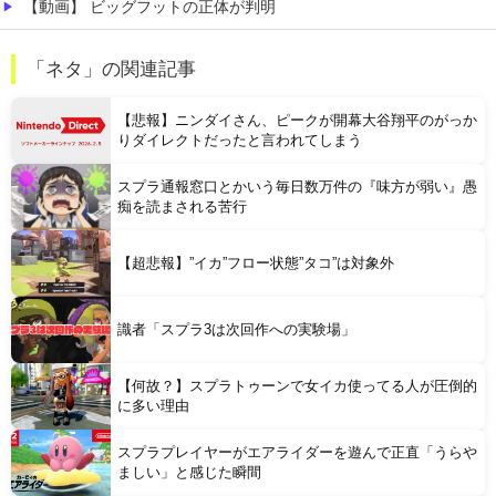
【動画】 ビッグフットの正体が判明
【恐怖】 東名高速で結婚式の衣装合わせに向かっていた夫婦の車に何度も何度も追突した60歳の男がヤバすぎる…こんなのに遭遇したらどうすればいいの？
「ネタ」の関連記事
近所のコープにいる爺さん、隙あらば他人のカゴに商品を入れようとする
【悲報】ニンダイさん、ピークが開幕大谷翔平のがっか
りダイレクトだったと言われてしまう
スプラ通報窓口とかいう毎日数万件の『味方が弱い』愚
痴を読まされる苦行
Powered by livedoor 相互RSS
【超悲報】”イカ”フロー状態”タコ”は対象外
識者「スプラ3は次回作への実験場」
【何故？】スプラトゥーンで女イカ使ってる人が圧倒的
に多い理由
スプラプレイヤーがエアライダーを遊んで正直「うらや
ましい」と感じた瞬間