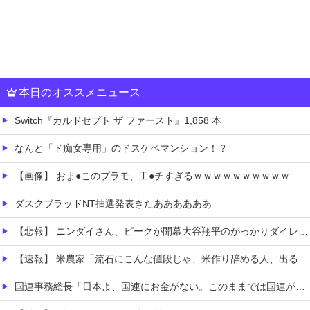
本日のオススメニュース
Switch『カルドセプト ザ ファースト』1,858 本
なんと「ド痴女専用」のドスケベマンション！？
【画像】 おま●このプラモ、工●チすぎるｗｗｗｗｗｗｗｗｗｗ
ダスクブラッドNT抽選発表きたああああああ
【悲報】 ニンダイさん、ピークが開幕大谷翔平のがっかりダイレクトだったと言われてしまう
【速報】 米農家「流石にこんな値段じゃ、米作り辞める人、出るんじゃないかなあ？？」
国連事務総長「日本よ、国連にお金がない。このままでは国連が完全崩壊する。助けろ」