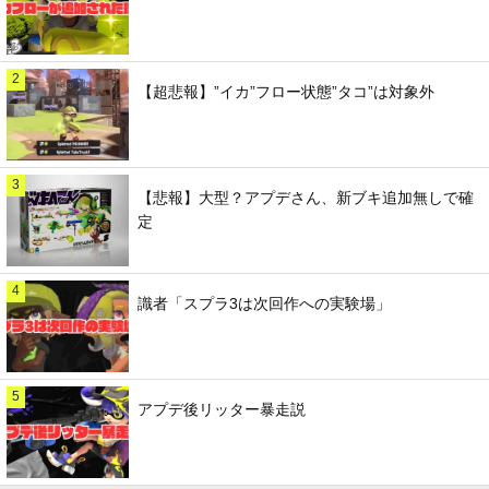
2
【超悲報】”イカ”フロー状態”タコ”は対象外
3
【悲報】大型？アプデさん、新ブキ追加無しで確
定
4
識者「スプラ3は次回作への実験場」
5
アプデ後リッター暴走説