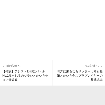
←
→
前の記事へ
次の記事へ
【何故】アシスト野郎にバトル
味方に来るならリッターよりも鉛
No.1取られるのツラいとかいうセ
筆とかいう全スプラプレイヤーの
コい価値観
共通認識