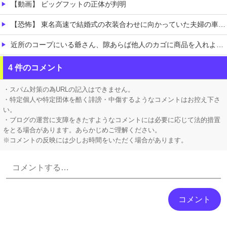
【動画】 ビッグフットの正体が判明
【恐怖】 東名高速で結婚式の衣装合わせに向かっていた夫婦の車に何度も何度も追突した60歳の男がヤバすぎる…こんなのに遭遇したらどうすればいいの？
近所のコープにいる爺さん、隙あらば他人のカゴに商品を入れようとする
アメリカが為替介入に協調しちゃったよ
4 件のコメント
にじさんじ「緑仙」謝罪と募集を一緒にして怒られる「VTuberが歌ってこなかった埋もれた曲」ボカロPの抗議で歌ってみた非公開になること心配する声
・スパム対策の為URLの記入はできません。
・特定個人や特定団体を酷く誹謗・中傷するようなコメントはお控え下さ
い。
・ブログの運営に支障をきたすようなコメントには必要に応じて法的措置
をとる場合があります。あらかじめご理解ください。
※コメントの反映には少しお時間をいただく場合があります。
Powered by livedoor 相互RSS