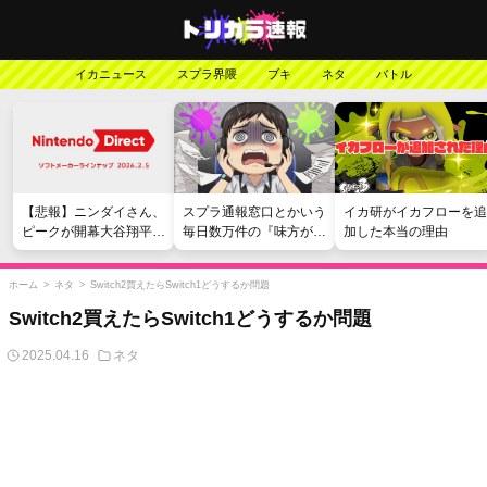
イカニュース
スプラ界隈
ブキ
ネタ
バトル
【悲報】ニンダイさん、
スプラ通報窓口とかいう
イカ研がイカフローを追
ピークが開幕大谷翔平の
毎日数万件の『味方が弱
加した本当の理由
がっかりダイレクトだっ
い』愚痴を読まされる苦
たと言われてしまう
行
ホーム
>
ネタ
>
Switch2買えたらSwitch1どうするか問題
Switch2買えたらSwitch1どうするか問題
2025.04.16
ネタ