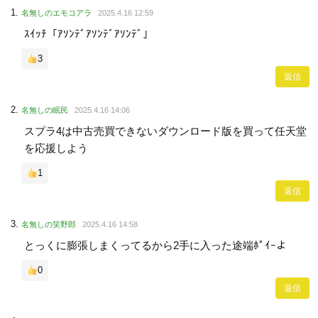
名無しのエモコアラ
2025.4.16 12:59
ｽｲｯﾁ「ｱｿﾝﾃﾞｱｿﾝﾃﾞｱｿﾝﾃﾞ」
3
返信
名無しの眠民
2025.4.16 14:06
スプラ4は中古売買できないダウンロード版を買って任天堂
を応援しよう
1
返信
名無しの笑野郎
2025.4.16 14:58
とっくに膨張しまくってるから2手に入った途端ﾎﾟｲｰよ
0
返信