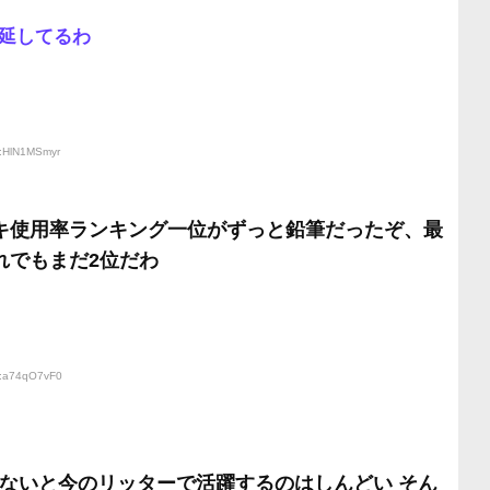
延してるわ
D:HlN1MSmyr
キ使用率ランキング一位がずっと鉛筆だったぞ、最
れでもまだ2位だわ
D:a74qO7vF0
ゃないと今のリッターで活躍するのはしんどい そん