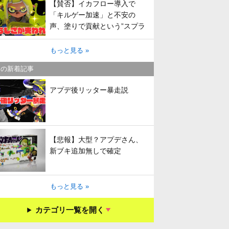
【賛否】イカフロー導入で
「キルゲー加速」と不安の
声、塗りで貢献という”スプラ
らしさ”は失われてしまうのか
もっと見る »
キの新着記事
アプデ後リッター暴走説
【悲報】大型？アプデさん、
新ブキ追加無しで確定
もっと見る »
カテゴリ一覧を開く