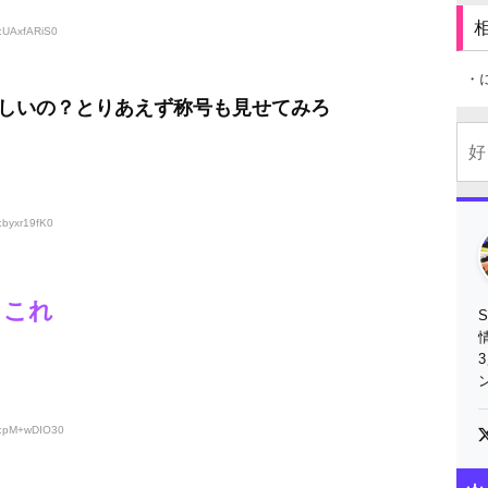
D:UAxfARiS0
・
しいの？とりあえず称号も見せてみろ
:byxr19fK0
ろこれ
D:pM+wDIO30