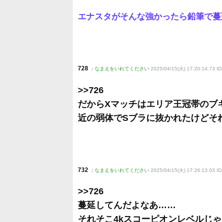
エナスタがそんな強かったら鉛筆で蔓
728
:
なまえをいれてください
2025/04/15(火) 17:20:14.73 I
>>726
だからXマッチはエリア王冠帯のブ
近の弱体でSブラに抜かれたけどそ
732
:
なまえをいれてください
2025/04/15(火) 17:26:13.03 I
>>726
蔓延してんだよなあ……
それそこ4kスコーピオンレベルじ