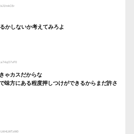
:kJ1hrkC6r
するかしないか考えてみろよ
D:a74qO7vF0
きゃカスだからな
で味方にある程度押しつけができるからまだ許さ
ID:U4HLWTzW0