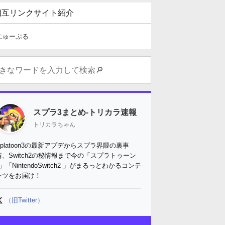
相互リンクサイト紹介
にゅーぷる
スプラ3まとめ-トリカラ速報
トリカラちゃん
Splatoon3の最新アプデからスプラ界隈の裏事
情、Switch2の秘情報まで今の「スプラトゥーン
3」「NintendoSwitch2 」がまるっとわかるコンテ
ンツをお届け！
（旧Twitter）