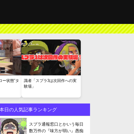
ロー状態”タ
識者「スプラ3は次回作への実
験場」
本日の人気記事ランキング
スプラ通報窓口とかいう毎日
数万件の『味方が弱い』愚痴