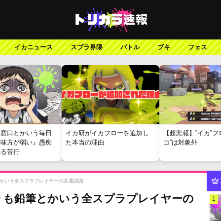
イカニュース
スプラ界隈
バトル
ブキ
フェス
報窓口とかいう毎日
イカ研がイカフローを追加し
【超悲報】”イカ”フ
『味方が弱い』愚痴
た本当の理由
コ”は対象外
れる苦行
かいう全スプラプレイヤーの共通認識
りも鉛筆とかいう全スプラプレイヤーの
1