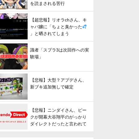
を読まされる苦行
【超悲報】リオラchさん、キ
ャバ嬢に「ちょと臭かった
」と晒されてしまう
識者「スプラ3は次回作への実
験場」
【悲報】大型？アプデさん、
新ブキ追加無しで確定
【悲報】ニンダイさん、ピー
クが開幕大谷翔平のがっかり
ダイレクトだったと言われて
しまう