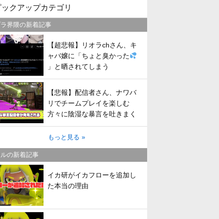
ピックアップカテゴリ
プラ界隈の新着記事
【超悲報】リオラchさん、キ
ャバ嬢に「ちょと臭かった
」と晒されてしまう
【悲報】配信者さん、ナワバ
リでチームプレイを楽しむ
方々に陰湿な暴言を吐きまく
ってしまう
もっと見る »
トルの新着記事
イカ研がイカフローを追加し
た本当の理由