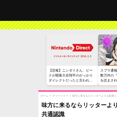
【悲報】ニンダイさん、ピー
スプラ通
クが開幕大谷翔平のがっかり
数万件の
ダイレクトだったと言われて
を読まさ
しまう
ホーム
>
チャージャー
>
味方に来るならリッターよりも鉛筆と
味方に来るならリッターよ
共通認識