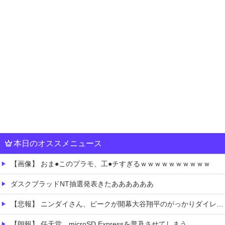
本日のオススメニュース
【画像】 おま●このプラモ、工●チすぎるｗｗｗｗｗｗｗｗｗｗ
ダスクブラッドNT抽選発表きたああああああ
【悲報】 ニンダイさん、ピークが開幕大谷翔平のがっかりダイレクトだったと言われてしまう
【朗報】 任天堂、microSD Expressを普及させてしまう…