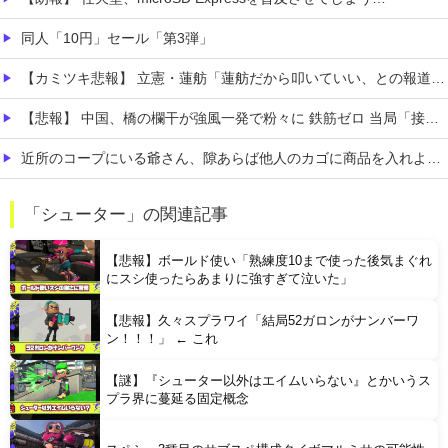
同人「10円」セール「第3弾」
【カミツキ悲報】 立憲・蓮舫「蓮舫だから叩いていい、との報道に何度も向き合ってきました」→ツッコミ殺到
【悲報】 中国、橋の欄干が強風一発で粉々に 鉄筋ゼロ 当局「接着剤でくっつけただけ」「正常で、品質問題はない」
近所のコープにいる爺さん、隙あらば他人のカゴに商品を入れようとする
【悲報】 ワイ(33)、明日嫁(34)と妊活しないといけなくて辛い
「シューター」の関連記事
【驚愕】 インドネシア、[ドラえもんが16人発見されるｗｗｗｗｗｗｗｗｗ
【悲報】ボールド使い「熟練度10まで使った後気まぐれ
にスシ使ったらあまりに強すぎて泣いた」
【悲報】久々スプラワイ「結局52ガロンがナンバーワ
ン！！！」 ← これ
【謎】『シューター以外はエイムいらない』とかいうス
Powered by livedoor 相互RSS
プラ界に蔓延る固定概念