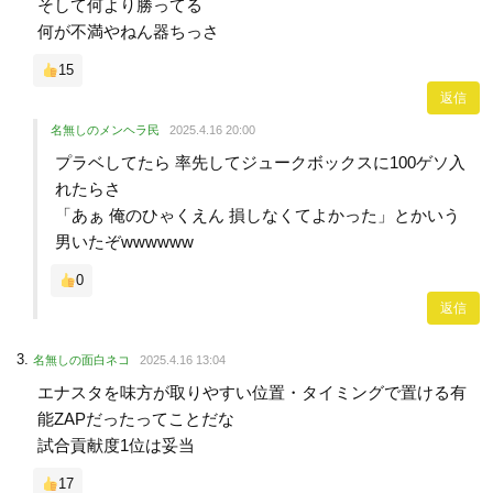
そして何より勝ってる
何が不満やねん器ちっさ
15
返信
名無しのメンヘラ民
2025.4.16 20:00
プラベしてたら 率先してジュークボックスに100ゲソ入
れたらさ
「あぁ 俺のひゃくえん 損しなくてよかった」とかいう
男いたぞwwwwww
0
返信
名無しの面白ネコ
2025.4.16 13:04
エナスタを味方が取りやすい位置・タイミングで置ける有
能ZAPだったってことだな
試合貢献度1位は妥当
17