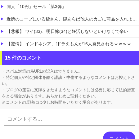
同人「10円」セール「第3弾」
近所のコープにいる爺さん、隙あらば他人のカゴに商品を入れようとする
【悲報】 ワイ(33)、明日嫁(34)と妊活しないといけなくて辛い
【驚愕】 インドネシア、[ドラえもんが16人発見されるｗｗｗｗｗｗｗｗｗ
【ホロライブ】 Youtubeの謎のイベント？
15 件のコメント
【にじさんじ】 委員長、ゲリラ豪雨でPC浸水→データ完全消失も「おもしろいかった????」
・スパム対策の為URLの記入はできません。
・特定個人や特定団体を酷く誹謗・中傷するようなコメントはお控え下さ
い。
・ブログの運営に支障をきたすようなコメントには必要に応じて法的措置
をとる場合があります。あらかじめご理解ください。
※コメントの反映には少しお時間をいただく場合があります。
Powered by livedoor 相互RSS