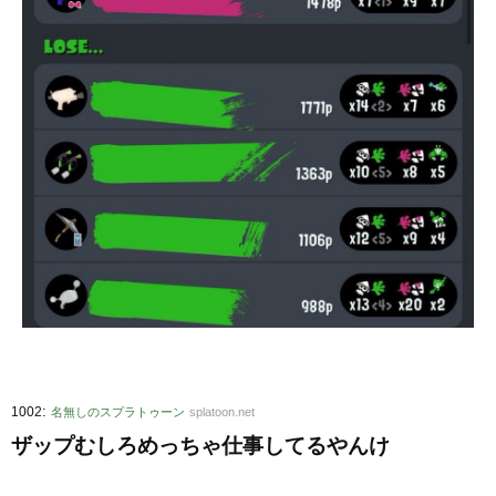
:
1002
名無しのスプラトゥーン
splatoon.net
ザップむしろめっちゃ仕事してるやんけ