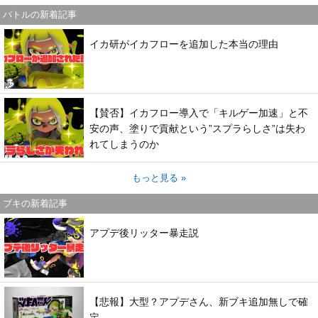
バトルの新着記事
イカ研がイカフローを追加した本当の理由
【賛否】イカフロー導入で「キルゲー加速」と不
安の声、塗りで貢献という”スプラらしさ”は失わ
れてしまうのか
もっと見る »
ブキの新着記事
アプデ後リッター暴走説
【悲報】大型？アプデさん、新ブキ追加無しで確
定