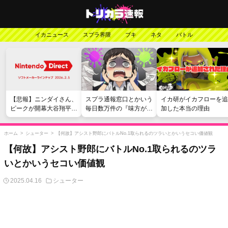
イカニュース
スプラ界隈
ブキ
ネタ
バトル
【悲報】ニンダイさん、
スプラ通報窓口とかいう
イカ研がイカフローを追
ピークが開幕大谷翔平の
毎日数万件の『味方が弱
加した本当の理由
がっかりダイレクトだっ
い』愚痴を読まされる苦
たと言われてしまう
行
ホーム
>
シューター
>
【何故】アシスト野郎にバトルNo.1取られるのツラいとかいうセコい価値観
【何故】アシスト野郎にバトルNo.1取られるのツラ
いとかいうセコい価値観
2025.04.16
シューター