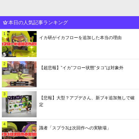
本日の人気記事ランキング
1
イカ研がイカフローを追加した本当の理由
2
【超悲報】”イカ”フロー状態”タコ”は対象外
3
【悲報】大型？アプデさん、新ブキ追加無しで確
定
4
識者「スプラ3は次回作への実験場」