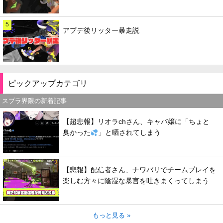
5
アプデ後リッター暴走説
ピックアップカテゴリ
スプラ界隈の新着記事
【超悲報】リオラchさん、キャバ嬢に「ちょと
臭かった
」と晒されてしまう
【悲報】配信者さん、ナワバリでチームプレイを
楽しむ方々に陰湿な暴言を吐きまくってしまう
もっと見る »