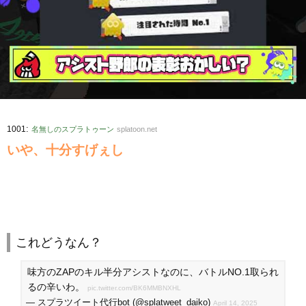
:
1001
名無しのスプラトゥーン
splatoon.net
いや、十分すげぇし
これどうなん？
味方のZAPのキル半分アシストなのに、バトルNO.1取られ
るの辛いわ。
pic.twitter.com/BK6MMBNXHL
— スプラツイート代行bot (@splatweet_daiko)
April 14, 2025