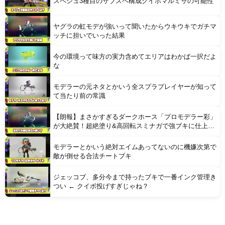
スペシュ3種目のサブスペ構成クイボマルミサの可能性
ヤグラの虹モデが強いって聞いたからウキウキでガチマ
ッチに担いでいった結果
今の環境って味方の実力含めてエリアはわかば一択だよ
な
モデラーの元ネタとかいう全スプラプレイヤーが知って
て当たり前の常識
【朗報】まさかすぎるダークホース「プロモデラー彩」
が大絶賛！超絶塗り&高回転スミナガで強ブキに仕上が
っている模様
モデラーとかいう絶対エイムあってないのに機嫌次第で
敵が倒せる合法チートブキ
ジェッコブ、多分今まで持ったブキで一番インク管理き
つい ← クイボ投げすぎじゃね？