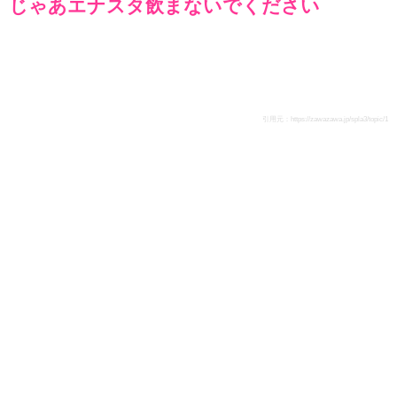
じゃあエナスタ飲まないでください
引用元：
https://zawazawa.jp/spla3/topic/1