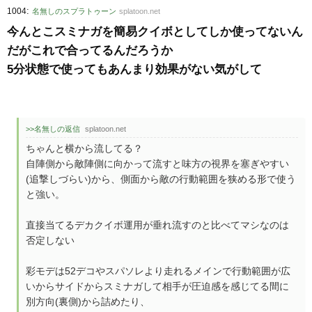
:
1004
名無しのスプラトゥーン
splatoon.net
今んとこスミナガを簡易クイボとしてしか使ってないん
だがこれで合ってるんだろうか
5分状態で使ってもあんまり効果がない気がして
>>名無しの返信
splatoon.net
ちゃんと横から流してる？
自陣側から敵陣側に向かって流すと味方の視界を塞ぎやすい
(追撃しづらい)から、側面から敵の行動範囲を狭める形で使う
と強い。
直接当てるデカクイボ運用が垂れ流すのと比べてマシなのは
否定しない
彩モデは52デコやスパソレより走れるメインで行動範囲が広
いからサイドからスミナガして相手が圧迫感を感じてる間に
別方向(裏側)から詰めたり、