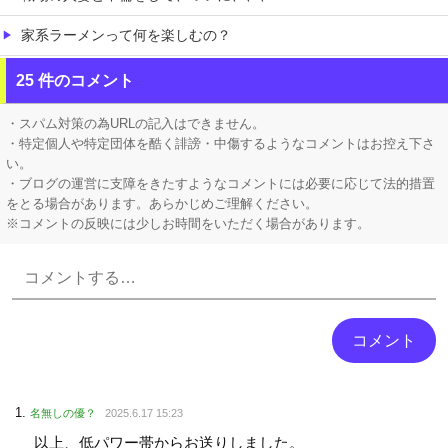
家系ラーメンって何を楽しむの？
【にじさんじ】 すこや、母親に「ゴミ持ってきなさいよ！」→ おしり振りながら「いーやーヤダヤダ」した結果ガチめにしばかれる
25 件のコメント
【ホロライブ】 みこちは本当こういうの上手いなｗｗｗ
・スパム対策の為URLの記入はできません。
・特定個人や特定団体を酷く誹謗・中傷するようなコメントはお控え下さ
い。
・ブログの運営に支障をきたすようなコメントには必要に応じて法的措置
をとる場合があります。あらかじめご理解ください。
※コメントの反映には少しお時間をいただく場合があります。
Powered by livedoor 相互RSS
名無しの優？
2025.6.17 15:23
以上、低パワー帯からお送りしました。