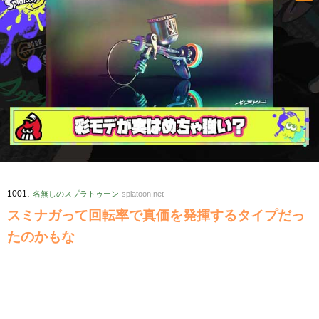
:
1001
名無しのスプラトゥーン
splatoon.net
スミナガって回転率で真価を発揮するタイプだっ
たのかもな