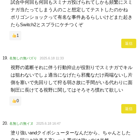
試合中何回も何回もスミナガ投げられてしかも頻繁にスミ
ナガ当たってしまう人のこと想定してテストしたのかね
ポリゴンショックって有名な事件あるらしいけどまた起き
たらSwitch2とスプラにケチつくぞ
1
返信
名無しの無バズり
2025.6.18 11:33
視野の遮断それに伴う行動抑止が役割りでスミナガでキル
は狙わないでしょ適当になげたら邪魔なだけ両端ないし片
側を塞いで先回りして狩る弱さ故に手間がいる代わりに面
制圧に長けてる視野に関してはそろそろ慣れて欲しい
0
返信
名無しの無イヌ
2025.6.18 16:47
塗り強いandクイボシューターなんだから、ちゃんとした