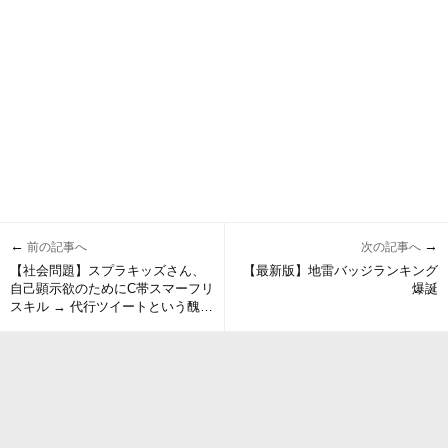
←
→
前の記事へ
次の記事へ
【社会問題】スプラキッズさん、
【最新版】地雷バッジランキング
自己顕示欲のためにC帯スマーフリ
爆誕
スキル → 代行ツイートという醜悪
を晒してしまう