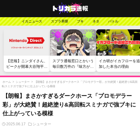
イカニュース
スプラ界隈
ブキ
ネタ
バトル
【悲報】ニンダイさん、
スプラ通報窓口とかいう
イカ研がイカフローを追
ピークが開幕大谷翔平の
毎日数万件の『味方が弱
加した本当の理由
がっかりダイレクトだっ
い』愚痴を読まされる苦
たと言われてしまう
行
ホーム
>
シューター
>
【朗報】まさかすぎるダークホース「プロモデラー彩」が大絶賛！超絶塗り&高回
転スミナガで強ブキに仕上がっている模様
【朗報】まさかすぎるダークホース「プロモデラー
彩」が大絶賛！超絶塗り&高回転スミナガで強ブキに
仕上がっている模様
2025.06.17
シューター