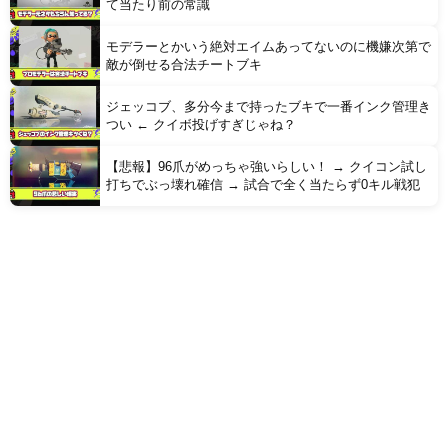
て当たり前の常識
モデラーとかいう絶対エイムあってないのに機嫌次第で
敵が倒せる合法チートブキ
ジェッコブ、多分今まで持ったブキで一番インク管理き
つい ← クイボ投げすぎじゃね？
【悲報】96爪がめっちゃ強いらしい！ → クイコン試し
打ちでぶっ壊れ確信 → 試合で全く当たらず0キル戦犯