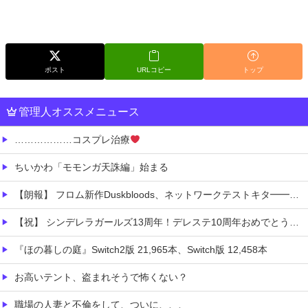
ポスト
URLコピー
トップ
管理人オススメニュース
………………コスプレ治療
ちいかわ「モモンガ天誅編」始まる
【朗報】 フロム新作Duskbloods、ネットワークテストキタ━━━━(゜∀゜)━━━━!!
【祝】 シンデレラガールズ13周年！デレステ10周年おめでとう！ガチャ更新SSR八神マキノ・イベントSRイヴ、SR望月聖！
『ほの暮しの庭』Switch2版 21,965本、Switch版 12,458本
お高いテント、盗まれそうで怖くない？
職場の人妻と不倫をして、ついに、、、