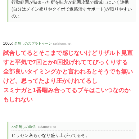
行動範囲が狭まった所を味方が範囲攻撃で殲滅しにいく連携
(自分はメイン塗りやクイボで退路潰すサポート)が取りやすい
のよ
:
1005
名無しのスプラトゥーン
splatoon.net
試合してるとそこまで感じないけどリザルト見直
すと平気で7回とか8回投げれててびっくりする
全部良いタイミングかと言われるとそうでも無い
けど、思ってたより圧かけれてるし
スミナガと1番噛み合ってるブキはこいつなのか
もしれない
>>名無しの返信
splatoon.net
ヒッセン灰もかなり盛り上がってるぞ。