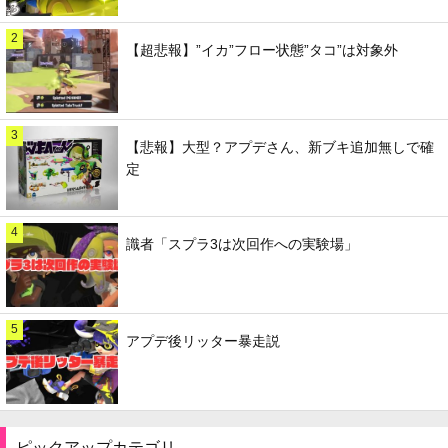
2
【超悲報】”イカ”フロー状態”タコ”は対象外
3
【悲報】大型？アプデさん、新ブキ追加無しで確
定
4
識者「スプラ3は次回作への実験場」
5
アプデ後リッター暴走説
ピックアップカテゴリ