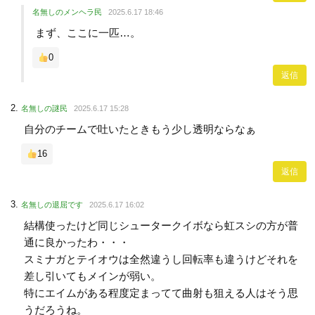
名無しのメンヘラ民
2025.6.17 18:46
まず、ここに一匹…。
0
返信
名無しの謎民
2025.6.17 15:28
自分のチームで吐いたときもう少し透明ならなぁ
16
返信
名無しの退屈です
2025.6.17 16:02
結構使ったけど同じシュータークイボなら虹スシの方が普
通に良かったわ・・・
スミナガとテイオウは全然違うし回転率も違うけどそれを
差し引いてもメインが弱い。
特にエイムがある程度定まってて曲射も狙える人はそう思
うだろうね。