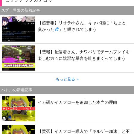
スプラ界隈の新着記事
【超悲報】リオラchさん、キャバ嬢に「ちょと
臭かった
」と晒されてしまう
【悲報】配信者さん、ナワバリでチームプレイを
楽しむ方々に陰湿な暴言を吐きまくってしまう
もっと見る »
バトルの新着記事
イカ研がイカフローを追加した本当の理由
【賛否】イカフロー導入で「キルゲー加速」と不