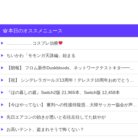
本日のオススメニュース
………………コスプレ治療
ちいかわ「モモンガ天誅編」始まる
【朗報】 フロム新作Duskbloods、ネットワークテストキタ━━━━(゜∀゜)━━━━!!
【祝】 シンデレラガールズ13周年！デレステ10周年おめでとう！ガチャ更新SSR八神マキノ・イベントSRイヴ、SR望月聖！
『ほの暮しの庭』Switch2版 21,965本、Switch版 12,458本
【今はやってない】 審判への性接待疑惑…大韓サッカー協会が声明「現在は一切発生していない」
先日エアコンの効きが悪いと右往左往してた奴やが
お高いテント、盗まれそうで怖くない？