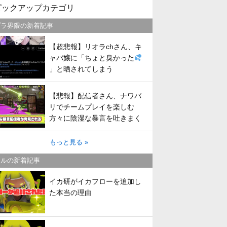
ピックアップカテゴリ
プラ界隈の新着記事
【超悲報】リオラchさん、キ
ャバ嬢に「ちょと臭かった
」と晒されてしまう
【悲報】配信者さん、ナワバ
リでチームプレイを楽しむ
方々に陰湿な暴言を吐きまく
ってしまう
もっと見る »
トルの新着記事
イカ研がイカフローを追加し
た本当の理由