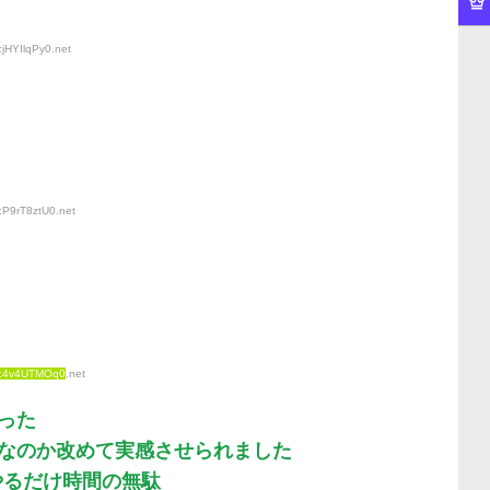
:jHYIlqPy0
.net
:P9rT8ztU0
.net
D:4v4UTMOq0
.net
った
なのか改めて実感させられました
やるだけ時間の無駄