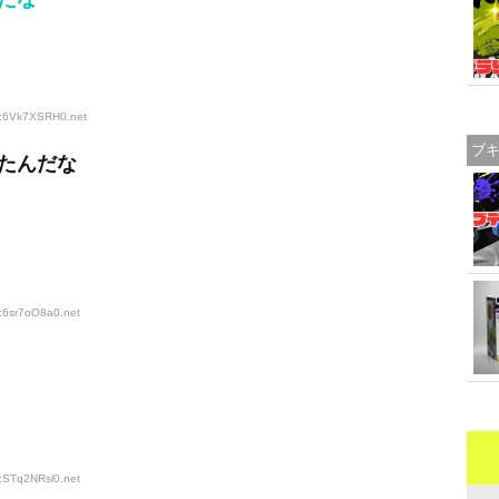
ID:6Vk7XSRH0
.net
ブ
たんだな
D:6sr7oO8a0
.net
D:STq2NRsl0
.net