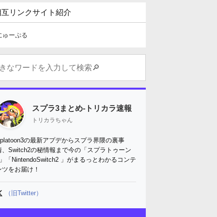
相互リンクサイト紹介
にゅーぷる
スプラ3まとめ-トリカラ速報
トリカラちゃん
Splatoon3の最新アプデからスプラ界隈の裏事
情、Switch2の秘情報まで今の「スプラトゥーン
3」「NintendoSwitch2 」がまるっとわかるコンテ
ンツをお届け！
（旧Twitter）