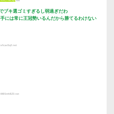
D:4v4UTMOq0
.net
マジでブキ選ゴミすぎるし弱過ぎだわ
せ相手には常に王冠勢いるんだから勝てるわけない
:v/IcaxSq0
.net
D:9lBSmhBZ0
.net