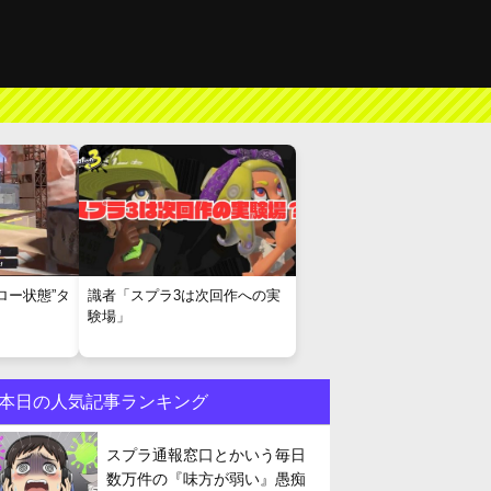
ロー状態”タ
識者「スプラ3は次回作への実
験場」
本日の人気記事ランキング
スプラ通報窓口とかいう毎日
数万件の『味方が弱い』愚痴