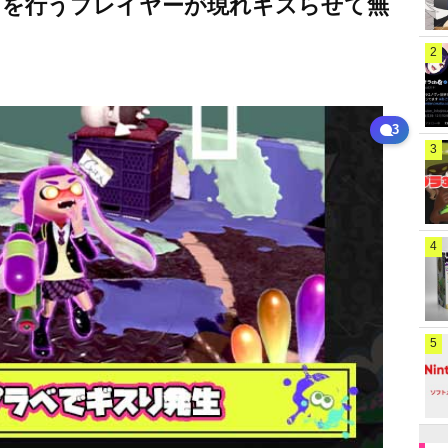
」を行うプレイヤーが現れギスらせて無
2
3
3
4
5