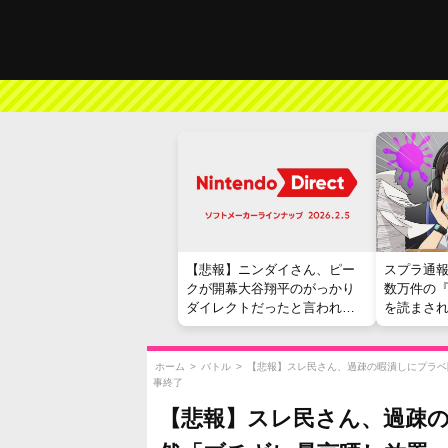
【悲報】ニンダイさん、ピー
スプラ通
クが開幕大谷翔平のがっかり
数万件の
ダイレクトだったと言われて
を読まさ
しまう
ホーム
>
バトル
>
【悲報】スレ民さん、過疎の暇潰しにプラベ
事終了
【悲報】スレ民さん、過疎