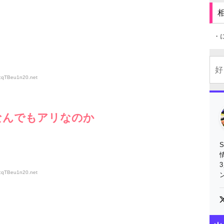
・
D:qTBeu1n20
.net
なんでもアリなのか
D:qTBeu1n20
.net