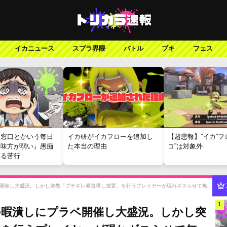
イカニュース
スプラ界隈
バトル
ブキ
フェス
報窓口とかいう毎日
イカ研がイカフローを追加し
【超悲報】”イカ”フ
『味方が弱い』愚痴
た本当の理由
コ”は対象外
れる苦行
開催し大盛況。しかし突然「ブチギレ暴言晒し放置」を行うプレイヤーが現れギスらせて無
1
の暇潰しにプラベ開催し大盛況。しかし突