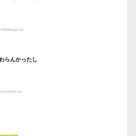
D:Vs0HWasg0
.net
わらんかったし
D:6sr7oO8a0
.net