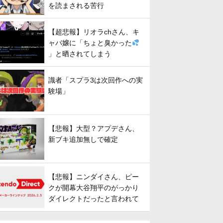
を読まされる苦行
【超悲報】リオラchさん、キ
ャバ嬢に「ちょと臭かった
」と晒されてしまう
識者「スプラ3は次回作への実
験場」
【悲報】大型？アプデさん、
新ブキ追加無しで確定
【悲報】ニンダイさん、ピー
クが開幕大谷翔平のがっかり
ダイレクトだったと言われて
しまう