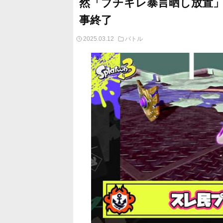
然「ブチギレ暴言晒し放置
事終了
2025.03.12
バトル