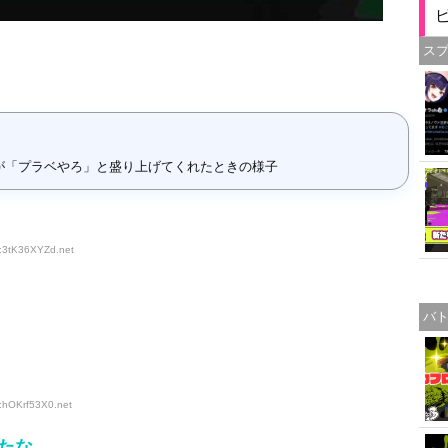
ス
が「プラベやろ」と盛り上げてくれたときの様子
D:3tK36XYZd
.net
バ
D:hOKrf53X0
.net
たな