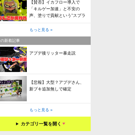
【賛否】イカフロー導入で
「キルゲー加速」と不安の
声、塗りで貢献という”スプラ
らしさ”は失われてしまうのか
もっと見る »
キの新着記事
アプデ後リッター暴走説
【悲報】大型？アプデさん、
新ブキ追加無しで確定
もっと見る »
カテゴリ一覧を開く