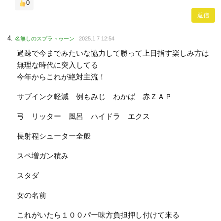
0
返信
名無しのスプラトゥーン
2025.1.7 12:54
過疎で今までみたいな協力して勝って上目指す楽しみ方は
無理な時代に突入してる
今年からこれが絶対主流！
サブインク軽減 例もみじ わかば 赤ＺＡＰ
弓 リッター 風呂 ハイドラ エクス
長射程シューター全般
スペ増ガン積み
スタダ
女の名前
これがいたら１００パー味方負担押し付けて来る