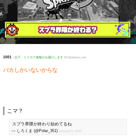
1001
:
以下、トリカラ速報がお届けします
ID:Splatoon.net
バカしかいないからな
こマ？
スプラ界隈が終わり始めてるね
— しろくま (@Polar_351)
January 6, 2025