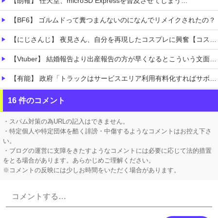
【朗報】 任天堂、microSD Expressを普及させてしまう…
【BF6】 ゴルムドって糞つまんないのになんでリメイクされたの？
【にじさんじ】 夜見さん、自分を再現したコスプレに興奮【コスサミ2026】
【Vtuber】 結婚報告より出産報告の方が早くなるとこういう文面になるんか
【有能】 政府「トラックはサービスエリア利用有料化すればサボらず走るし流問題解決じゃね？」
連れて行かれた
16 件のコメント
【コンゴ】 エボラ出血熱、感染3600人…過去最大の流行に
・スパム対策の為URLの記入はできません。
・特定個人や特定団体を酷く誹謗・中傷するようなコメントはお控え下さ
い。
・ブログの運営に支障をきたすようなコメントには必要に応じて法的措置
をとる場合があります。あらかじめご理解ください。
※コメントの反映には少しお時間をいただく場合があります。
Powered by livedoor 相互RSS