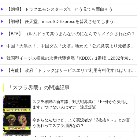
【朗報】 ドラクエモンスターズ4、どう見ても面白そう
【朗報】 任天堂、microSD Expressを普及させてしまう…
【BF6】 ゴルムドって糞つまんないのになんでリメイクされたの？
中国「大洪水！」中国ダム「決壊」地元民「公式発表より死者多い！」中国政府「住民拘束！（安否不明」中国当局「救助隊動画も削除」台風13号「三峡ダム接近中」→
韓国型イージス搭載の次世代駆逐艦「KDDX」1番艦…2032年竣工と公示！
【有能】 政府「トラックはサービスエリア利用有料化すればサボらず走るし流問題解決じゃね？」
連れて行かれた
「スプラ界隈」の関連記事
【コンゴ】 エボラ出血熱、感染3600人…過去最大の流行に
スプラ界隈の新常識、対抗戦募集に『FF外から失礼し
ます』つけない人はマナー違反爆誕
今さらなんだけど、よく実況者が「2枚抜き～」とか言
うあれってスプラ用語なの？