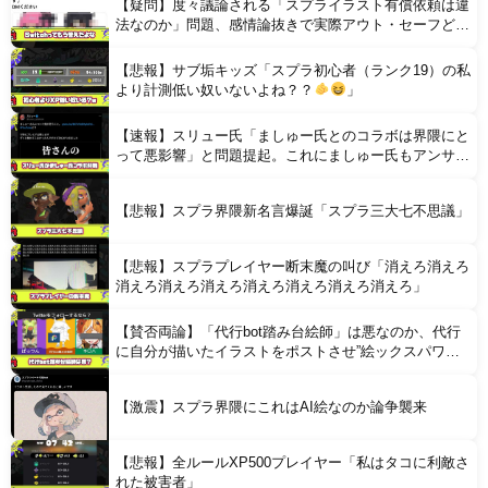
【疑問】度々議論される「スプライラスト有償依頼は違
Powered by livedoor 相互RSS
法なのか」問題、感情論抜きで実際アウト・セーフどっ
ちなの？
【悲報】サブ垢キッズ「スプラ初心者（ランク19）の私
より計測低い奴いないよね？？
」
【速報】スリュー氏「ましゅー氏とのコラボは界隈にと
って悪影響」と問題提起。これにましゅー氏もアンサー
を出しバチバチバトル開幕へ
【悲報】スプラ界隈新名言爆誕「スプラ三大七不思議」
【悲報】スプラプレイヤー断末魔の叫び「消えろ消えろ
消えろ消えろ消えろ消えろ消えろ消えろ消えろ」
【賛否両論】「代行bot踏み台絵師」は悪なのか、代行
に自分が描いたイラストをポストさせ”絵ックスパワ
ー”を計測する風潮に問題視
【激震】スプラ界隈にこれはAI絵なのか論争襲来
【悲報】全ルールXP500プレイヤー「私はタコに利敵さ
れた被害者」