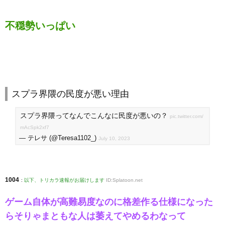
不穏勢いっぱい
スプラ界隈の民度が悪い理由
スプラ界隈ってなんでこんなに民度が悪いの？
pic.twitter.com/
mAcSpk2xf7
— テレサ (@Teresa1102_)
July 10, 2023
1004
:
以下、トリカラ速報がお届けします
ID:Splatoon.net
ゲーム自体が高難易度なのに格差作る仕様になった
らそりゃまともな人は萎えてやめるわなって