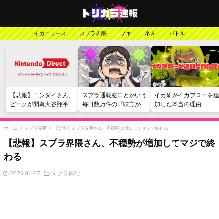
イカニュース
スプラ界隈
ブキ
ネタ
バトル
【悲報】ニンダイさん、
スプラ通報窓口とかいう
イカ研がイカフローを追
ピークが開幕大谷翔平の
毎日数万件の『味方が弱
加した本当の理由
がっかりダイレクトだっ
い』愚痴を読まされる苦
たと言われてしまう
行
ホーム
>
スプラ界隈
>
【悲報】スプラ界隈さん、不穏勢が増加してマジで終わる
【悲報】スプラ界隈さん、不穏勢が増加してマジで終
わる
2025.01.07
スプラ界隈