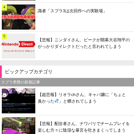
4
識者「スプラ3は次回作への実験場」
5
【悲報】ニンダイさん、ピークが開幕大谷翔平の
がっかりダイレクトだったと言われてしまう
ピックアップカテゴリ
スプラ界隈の新着記事
【超悲報】リオラchさん、キャバ嬢に「ちょと
臭かった
」と晒されてしまう
【悲報】配信者さん、ナワバリでチームプレイを
楽しむ方々に陰湿な暴言を吐きまくってしまう