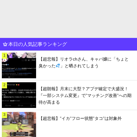
本日の人気記事ランキング
1
【超悲報】リオラchさん、キャバ嬢に「ちょと
臭かった
」と晒されてしまう
2
【超朗報】月末に大型？アプデ確定で大盛況！
『一部システム変更』で”マッチング改善”への期
待が高まる
3
【超悲報】”イカ”フロー状態”タコ”は対象外