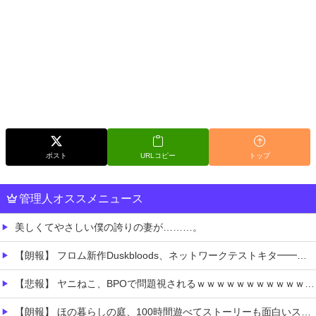
ポスト
URLコピー
トップ
管理人オススメニュース
美しくてやさしい僕の誇りの妻が………。
【朗報】 フロム新作Duskbloods、ネットワークテストキタ━━━━(゜∀゜)━━━━!!
【悲報】 ヤニねこ、BPOで問題視されるｗｗｗｗｗｗｗｗｗｗｗｗｗ
【朗報】 ほの暮らしの庭、100時間遊べてストーリーも面白いスタバレの上位互換だとまじで好評