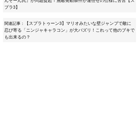
んぞーん氏』が問題提起！無敵発動条件が運任せの仕様に苦言【ス
プラ3】
【スプラトゥーン3】マリオみたいな壁ジャンプで敵に
関連記事：
忍び寄る「ニンジャキャラコン」が大バズリ！これって他のブキで
も出来るの？