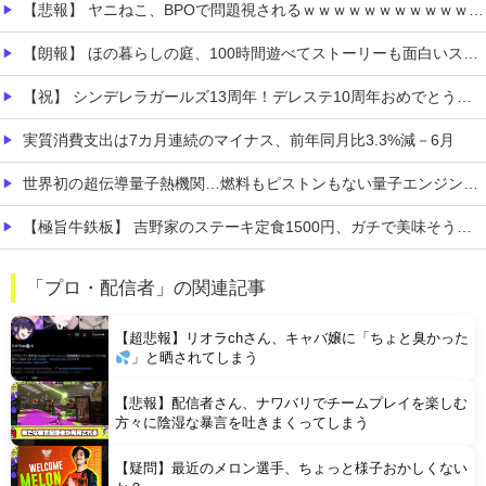
【悲報】 ヤニねこ、BPOで問題視されるｗｗｗｗｗｗｗｗｗｗｗｗｗ
【朗報】 ほの暮らしの庭、100時間遊べてストーリーも面白いスタバレの上位互換だとまじで好評
【祝】 シンデレラガールズ13周年！デレステ10周年おめでとう！ガチャ更新SSR八神マキノ・イベントSRイヴ、SR望月聖！
実質消費支出は7カ月連続のマイナス、前年同月比3.3%減－6月
世界初の超伝導量子熱機関…燃料もピストンもない量子エンジンが回った！
【極旨牛鉄板】 吉野家のステーキ定食1500円、ガチで美味そうｗｗｗ
【衝撃】 「かわいい虫」ランキング、ついに発表される
「プロ・配信者」の関連記事
職場の人妻と不倫をして、ついに、、、
【超悲報】リオラchさん、キャバ嬢に「ちょと臭かった
」と晒されてしまう
【悲報】配信者さん、ナワバリでチームプレイを楽しむ
方々に陰湿な暴言を吐きまくってしまう
【疑問】最近のメロン選手、ちょっと様子おかしくない
Powered by livedoor 相互RSS