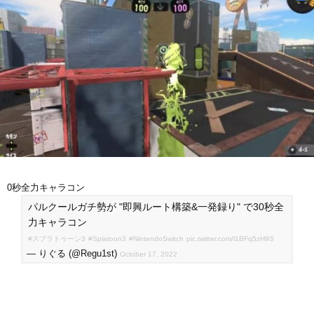
0秒全力キャラコン
パルクールガチ勢が "即興ルート構築&一発録り" で30秒全
力キャラコン
#スプラトゥーン3
#Splatoon3
#NintendoSwitch
pic.twitter.com/l1BFq5zH9S
— りぐる (@Regu1st)
October 17, 2022