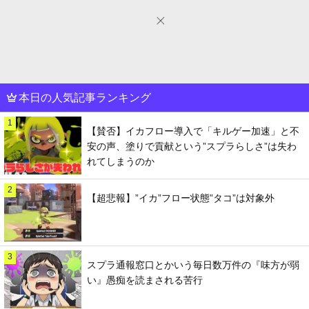
本日の人気記事ランキング
1
【賛否】イカフロー導入で「キルゲー加速」と不
安の声、塗りで貢献という”スプラらしさ”は失わ
れてしまうのか
2
【超悲報】”イカ”フロー状態”タコ”は対象外
3
スプラ通報窓口とかいう毎日数万件の『味方が弱
い』愚痴を読まされる苦行