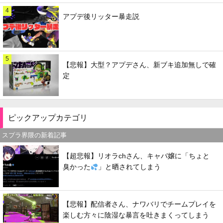
4
アプデ後リッター暴走説
5
【悲報】大型？アプデさん、新ブキ追加無しで確
定
ピックアップカテゴリ
スプラ界隈の新着記事
【超悲報】リオラchさん、キャバ嬢に「ちょと
臭かった
」と晒されてしまう
【悲報】配信者さん、ナワバリでチームプレイを
楽しむ方々に陰湿な暴言を吐きまくってしまう