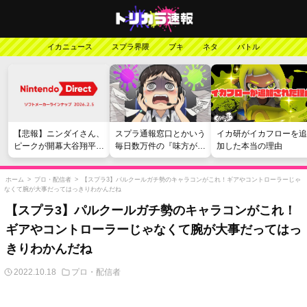
イカニュース
スプラ界隈
ブキ
ネタ
バトル
【悲報】ニンダイさん、
スプラ通報窓口とかいう
イカ研がイカフローを追
ピークが開幕大谷翔平の
毎日数万件の『味方が弱
加した本当の理由
がっかりダイレクトだっ
い』愚痴を読まされる苦
たと言われてしまう
行
ホーム
>
プロ・配信者
>
【スプラ3】パルクールガチ勢のキャラコンがこれ！ギアやコントローラーじゃ
なくて腕が大事だってはっきりわかんだね
【スプラ3】パルクールガチ勢のキャラコンがこれ！
ギアやコントローラーじゃなくて腕が大事だってはっ
きりわかんだね
2022.10.18
プロ・配信者