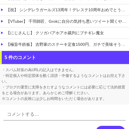
【祝】 シンデレラガールズ13周年！デレステ10周年おめでとう！ガチャ更新SSR八神マキノ・イベントSRイヴ、SR望月聖！
【VTuber】 千羽師匠、Grokに自分の気持ち悪いツイート聞くやつやってるのかなって思ったら相手鴨神やんけ
【にじさんじ】 クソガバアホアホ裁判にブチギレ魔女
【極旨牛鉄板】 吉野家のステーキ定食1500円、ガチで美味そうｗｗｗ
【衝撃】 「かわいい虫」ランキング、ついに発表される
5 件のコメント
職場の人妻と不倫をして、ついに、、、
・スパム対策の為URLの記入はできません。
・特定個人や特定団体を酷く誹謗・中傷するようなコメントはお控え下さ
い。
・ブログの運営に支障をきたすようなコメントには必要に応じて法的措置
をとる場合があります。あらかじめご理解ください。
※コメントの反映には少しお時間をいただく場合があります。
Powered by livedoor 相互RSS