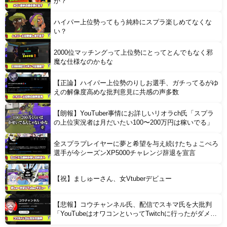
か？
ハイパー上位勢ってもう純粋にスプラ楽しめてなくな
い？
2000位マッチングって上位勢にとってとんでもなく邪
魔な仕様なのかもな
【正論】ハイパー上位勢のりしお選手、ガチってるがゆ
えの解像度高めな批判意見に共感の声多数
【朗報】YouTuber事情にお詳しいリオラch氏「スプラ
の上位実況者は月だいたい100〜200万円は稼いでる」
全スプラプレイヤーに夢と希望を与え続けたちょこぺろ
選手が今シーズンXP5000チャレンジ辞退を宣言
【祝】ましゅーさん、女Vtuberデビュー
【悲報】コウチャンネル氏、配信でスキマ氏を大批判
「YouTubeはオワコンといってTwitchに行ったがダメで
戻ってきたクズでダサいヤツ」