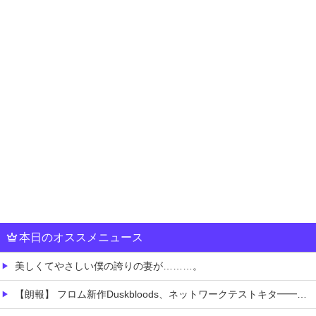
本日のオススメニュース
美しくてやさしい僕の誇りの妻が………。
【朗報】 フロム新作Duskbloods、ネットワークテストキタ━━━━(゜∀゜)━━━━!!