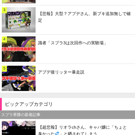
3
【悲報】大型？アプデさん、新ブキ追加無しで確
定
4
識者「スプラ3は次回作への実験場」
5
アプデ後リッター暴走説
ピックアップカテゴリ
スプラ界隈の新着記事
【超悲報】リオラchさん、キャバ嬢に「ちょと
臭かった
」と晒されてしまう