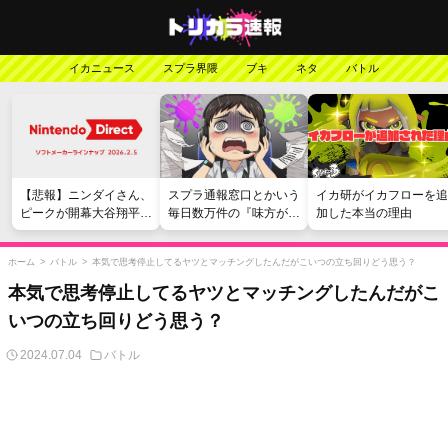
イカニュース
スプラ界隈
ブキ
ネタ
バトル
【悲報】ニンダイさん、
スプラ通報窓口とかいう
イカ研がイカフローを追
ピークが開幕大谷翔平の
毎日数万件の『味方が弱
加した本当の理由
がっかりダイレクトだっ
い』愚痴を読まされる苦
たと言われてしまう
行
ホーム
>
バトル
>
本気で思考停止してるヤツとマッチングしたんだがこいつの立ち回りどう思う？
本気で思考停止してるヤツとマッチングしたんだがこ
いつの立ち回りどう思う？
2024.07.04
バトル