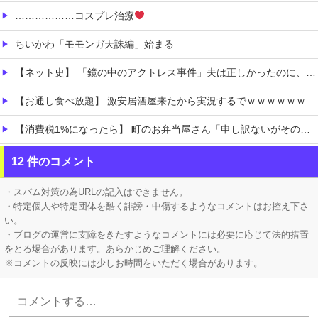
………………コスプレ治療
ちいかわ「モモンガ天誅編」始まる
【ネット史】 「鏡の中のアクトレス事件」夫は正しかったのに、なぜ喧嘩は終わらなかったのか
【お通し食べ放題】 激安居酒屋来たから実況するでｗｗｗｗｗｗｗｗ（画像あり）
【消費税1%になったら】 町のお弁当屋さん「申し訳ないがその分商品代を値上げして店頭価格を変えない」
【ホロライブ】 トワ様キャラ変するんか
12 件のコメント
【にじさんじ】 すこや、母親に「ゴミ持ってきなさいよ！」→ おしり振りながら「いーやーヤダヤダ」した結果ガチめにしばかれる
・スパム対策の為URLの記入はできません。
・特定個人や特定団体を酷く誹謗・中傷するようなコメントはお控え下さ
い。
・ブログの運営に支障をきたすようなコメントには必要に応じて法的措置
をとる場合があります。あらかじめご理解ください。
※コメントの反映には少しお時間をいただく場合があります。
Powered by livedoor 相互RSS