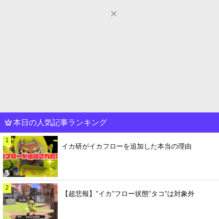
本日の人気記事ランキング
1
イカ研がイカフローを追加した本当の理由
2
【超悲報】”イカ”フロー状態”タコ”は対象外