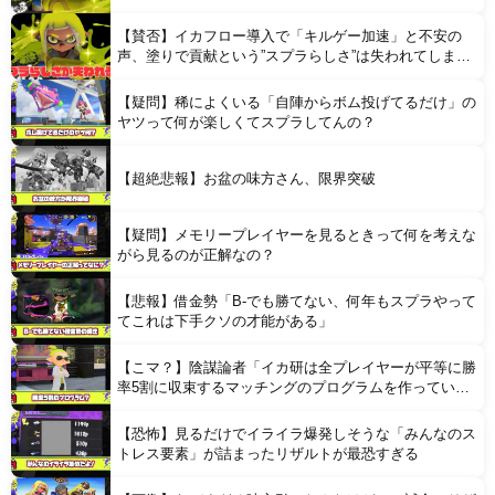
【賛否】イカフロー導入で「キルゲー加速」と不安の
声、塗りで貢献という”スプラらしさ”は失われてしまう
のか
【疑問】稀によくいる「自陣からボム投げてるだけ」の
Powered by livedoor 相互RSS
ヤツって何が楽しくてスプラしてんの？
【超絶悲報】お盆の味方さん、限界突破
【疑問】メモリープレイヤーを見るときって何を考えな
がら見るのが正解なの？
【悲報】借金勢「B-でも勝てない、何年もスプラやって
てこれは下手クソの才能がある」
【こマ？】陰謀論者「イカ研は全プレイヤーが平等に勝
率5割に収束するマッチングのプログラムを作ってい
る」
【恐怖】見るだけでイライラ爆発しそうな「みんなのス
トレス要素」が詰まったリザルトが最恐すぎる