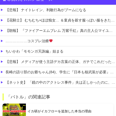
【悲報】 ナイトレイン、利敵行為がブームになる
【花騎士】 むちむち×ほぼ痴女… ＆童貞を穀す服っぽい服をきたホウオウボクへの反応！！！
【朗報】 『ファイアーエムブレム 万紫千紅』真の主人公マイユニはキャラメイクが可能
………………コスプレ治療
ちいかわ「モモンガ天誅編」始まる
【悲報】 メディアが使う主語デカ言葉の正体、ガチでこれだったｗｗｗｗ
長崎の語り部のお爺ちゃん(84)、学生に『日本も核武装が必要』と言われびっくり
【ネット史】 「鏡の中のアクトレス事件」夫は正しかったのに、なぜ喧嘩は終わらなかったのか
【お通し食べ放題】 激安居酒屋来たから実況するでｗｗｗｗｗｗｗｗ（画像あり）
「バトル」の関連記事
【消費税1%になったら】 町のお弁当屋さん「申し訳ないがその分商品代を値上げして店頭価格を変えない」
イカ研がイカフローを追加した本当の理由