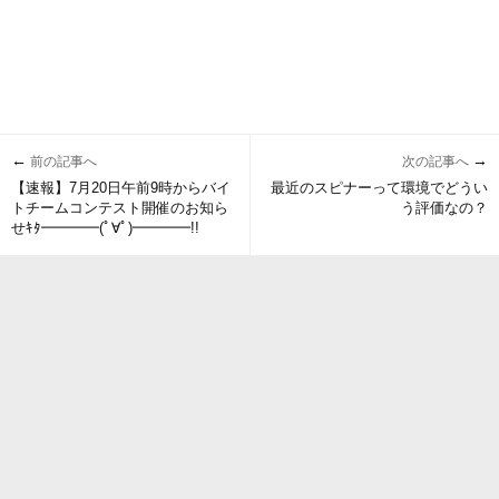
←
→
前の記事へ
次の記事へ
【速報】7月20日午前9時からバイ
最近のスピナーって環境でどうい
トチームコンテスト開催のお知ら
う評価なの？
せｷﾀ━━━━(ﾟ∀ﾟ)━━━━!!