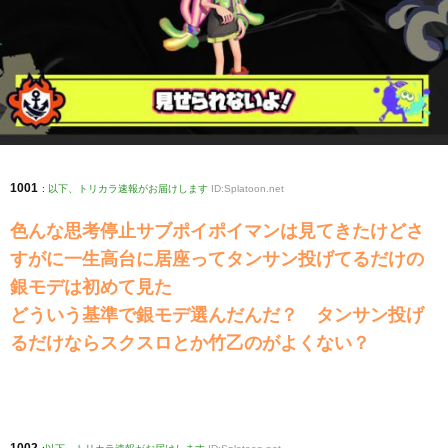
1001
:
以下、トリカラ速報がお届けします
ID:Splatoon.net
色んな思考停止サブポイポイマンは見てきたけどさ
すがに一生高台に居座ってタンサン投げてるだけの
銀モデは初めて見た
どういう基準で銀モデ選んだんだ？ タンサン投げ
るだけならスクスロとか竹乙のがよくない？