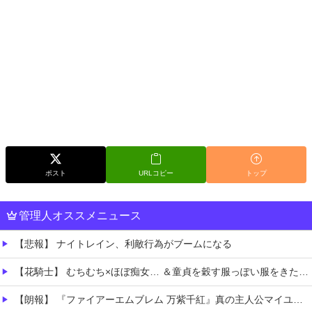
ポスト
URLコピー
トップ
管理人オススメニュース
【悲報】 ナイトレイン、利敵行為がブームになる
【花騎士】 むちむち×ほぼ痴女… ＆童貞を穀す服っぽい服をきたホウオウボクへの反応！！！
【朗報】 『ファイアーエムブレム 万紫千紅』真の主人公マイユニはキャラメイクが可能