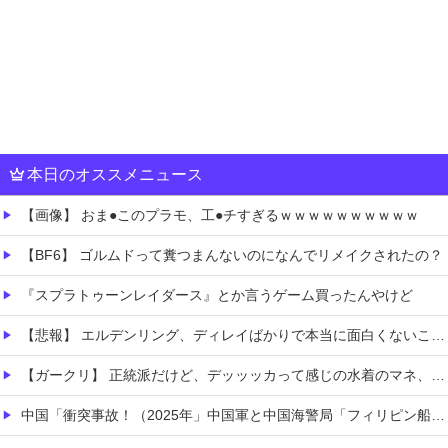
本日のオススメニュース
【画像】 おま●このプラモ、工●チすぎるｗｗｗｗｗｗｗｗｗｗ
【BF6】 ゴルムドって糞つまんないのになんでリメイクされたの？
『スプラトゥーンレイダース』とか言うゲーム買ったんやけど
【悲報】 エルデンリング、ディレイばかりで本当に面白くないこのゲーム←賛同の声が多数…
【ガークリ】 正統派だけど、デッッッカって感じの水着のマネ、ラファエ口、セッシュウへの反応！！！
中国「衝突事故！（2025年」中国軍と中国海警局「フィリピン船の追跡中に衝突！（8/11」中国「2人死亡」中国政府「1年間隠蔽」日本「隠蔽された事実報道！（2026年」→