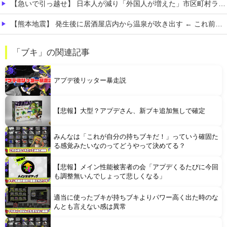
【急いで引っ越せ】 日本人が減り「外国人が増えた」市区町村ランキングキタ━━!
【熊本地震】 発生後に居酒屋店内から温泉が吹き出す ← これ前触れじゃね？
【画像】 思わず保存したくなる「笑える画像・最高な画像」貼っていけｗｗｗｗｗ
「ブキ」の関連記事
【画像】 ヘソ出しJKさん、股間の方まで見えてしまうｗｗｗｗｗｗｗｗｗ
アプデ後リッター暴走説
【悲報】大型？アプデさん、新ブキ追加無しで確定
みんなは「これが自分の持ちブキだ！」っていう確固た
Powered by livedoor 相互RSS
る感覚みたいなのってどうやって決めてる？
【悲報】メイン性能被害者の会「アプデくるたびに今回
も調整無いんでしょって悲しくなる」
適当に使ったブキが持ちブキよりパワー高く出た時のな
んとも言えない感は異常