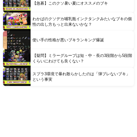
【急募】このクソ暑い夏にオススメのブキ
わかばのクソデカ哺乳瓶インクタンクみたいなブキの個
性の出し方もっと出来ないかな？
使い手の性格が悪いブキランキング爆誕
【疑問】ミラーグループは短・中・長の3段階から5段階
くらいにわけても良くない？
スプラ3環境で暴れ散らかしたのは「弾ブレないブキ」
という事実