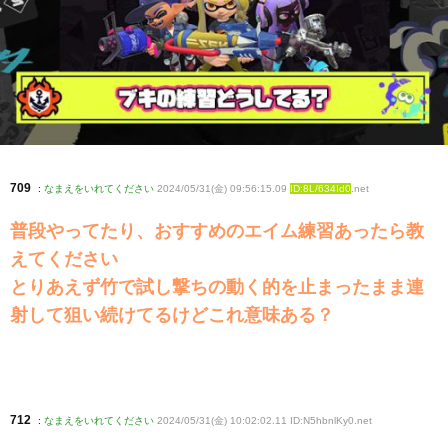
709
:
なまえをいれてください
2024/05/31(金) 09:56:15.09
ID:8L/634Id0
.net
普段やってたり、おすすめのエイム練習あったら教
えてください
とりあえず竹で試し撃ちの動く的を止まったまま連
射して狙い続けてるけどこれ意味ある？
712
:
なまえをいれてください
2024/05/31(金) 10:02:02.11 ID:N5hbnlKy0
.net