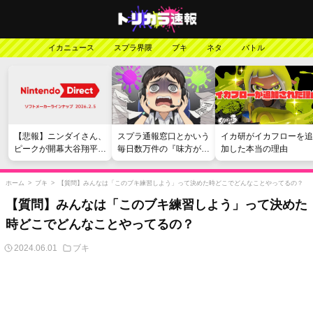
イカニュース
スプラ界隈
ブキ
ネタ
バトル
【悲報】ニンダイさん、
スプラ通報窓口とかいう
イカ研がイカフローを追
ピークが開幕大谷翔平の
毎日数万件の『味方が弱
加した本当の理由
がっかりダイレクトだっ
い』愚痴を読まされる苦
たと言われてしまう
行
ホーム
>
ブキ
>
【質問】みんなは「このブキ練習しよう」って決めた時どこでどんなことやってるの？
【質問】みんなは「このブキ練習しよう」って決めた
時どこでどんなことやってるの？
2024.06.01
ブキ