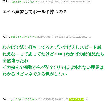
721
:
なまえをいれてください
2024/05/31(金) 10:10:59.19 ID:ECzMMloYM
.net
エイム練習してボールド持つの？
724
:
なまえをいれてください
2024/05/31(金) 10:12:26.32 ID:LB1WtCBS0
.net
わかばで試し打ちしてるとブレすげえしスピード感
ねえな…って思ってたけど3000↑わかばの配信見たら
全然違ったわ
イカ挟んで初弾から4発当てりゃほぼ外れない理屈は
わかるけどマネできる気がしない
740
:
なまえをいれてください
2024/05/31(金) 10:32:31.52
ID:8L/634Id0
.net