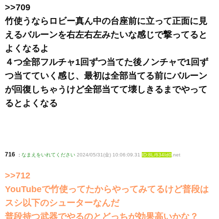
>>709
竹使うならロビー真ん中の台座前に立って正面に見
えるバルーンを右左右左みたいな感じで撃ってると
よくなるよ
４つ全部フルチャ1回ずつ当てた後ノンチャで1回ず
つ当てていく感じ、最初は全部当てる前にバルーン
が回復しちゃうけど全部当てて壊しきるまでやって
るとよくなる
716
:
なまえをいれてください
2024/05/31(金) 10:06:09.31
ID:8L/634Id0
.net
>>712
YouTubeで竹使ってたからやってみてるけど普段は
スシ以下のシューターなんだ
普段持つ武器でやるのとどっちが効果高いかな？