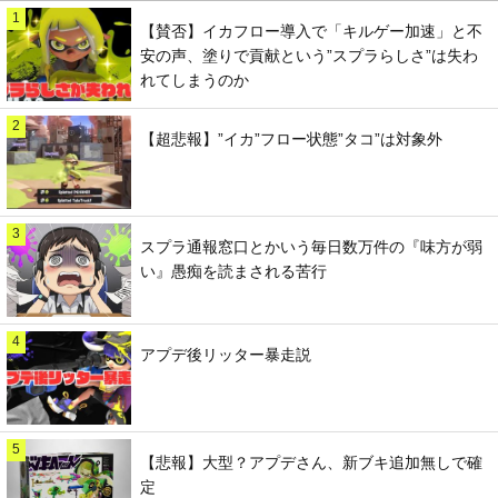
1
【賛否】イカフロー導入で「キルゲー加速」と不
安の声、塗りで貢献という”スプラらしさ”は失わ
れてしまうのか
2
【超悲報】”イカ”フロー状態”タコ”は対象外
3
スプラ通報窓口とかいう毎日数万件の『味方が弱
い』愚痴を読まされる苦行
4
アプデ後リッター暴走説
5
【悲報】大型？アプデさん、新ブキ追加無しで確
定