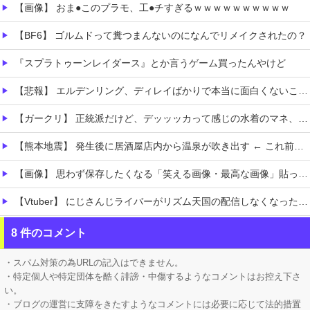
【画像】 おま●このプラモ、工●チすぎるｗｗｗｗｗｗｗｗｗｗ
【BF6】 ゴルムドって糞つまんないのになんでリメイクされたの？
『スプラトゥーンレイダース』とか言うゲーム買ったんやけど
【悲報】 エルデンリング、ディレイばかりで本当に面白くないこのゲーム←賛同の声が多数…
【ガークリ】 正統派だけど、デッッッカって感じの水着のマネ、ラファエ口、セッシュウへの反応！！！
【熊本地震】 発生後に居酒屋店内から温泉が吹き出す ← これ前触れじゃね？
【画像】 思わず保存したくなる「笑える画像・最高な画像」貼っていけｗｗｗｗｗ
【Vtuber】 にじさんじライバーがリズム天国の配信しなくなったけど何かあったのか？「やってる人いるよ、タイミング的にRUST・あらなみ・パワプロがメインだったし」
【画像】 ヘソ出しJKさん、股間の方まで見えてしまうｗｗｗｗｗｗｗｗｗ
8 件のコメント
ホロライブ「さくらみこ」妹にしたいと可愛がっていた後輩の水宮枢「みこ先輩怖かった」ゲスト出演したスバルの小屋で暴露！野うさぎ可哀想と怒る
・スパム対策の為URLの記入はできません。
・特定個人や特定団体を酷く誹謗・中傷するようなコメントはお控え下さ
い。
・ブログの運営に支障をきたすようなコメントには必要に応じて法的措置