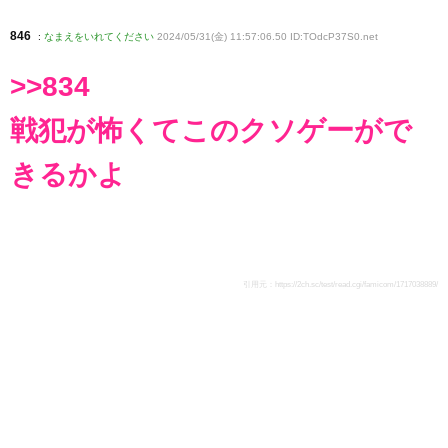
846
:
なまえをいれてください
2024/05/31(金) 11:57:06.50 ID:TOdcP37S0
.net
>>834
戦犯が怖くてこのクソゲーがで
きるかよ
引用元：
https://2ch.sc/test/read.cgi/famicom/1717038889/