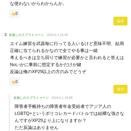
な使わないからわからんか。
0
返信
名無しのスプラトゥーン
2024.6.1 16:48
エイム練習を武器毎に行ってる人いるけど意味不明、結局
正確に当てられるかなので全てやる事は一緒
考えるべきは立ち回りで練習が必要かと言われると答えは
Noいかに事前に想定するかだけが鍵
反論は俺のXP29以上の方のみでどうぞ
0
返信
名無しのスプラトゥーン
2024.6.1 18:08
障害者手帳持ちの障害者年金受給者でアジア人の
LGBTQ+というポリコレカードバトルでは結構な強さな
んですがXP29より上になりますか？
ただ反論はありません