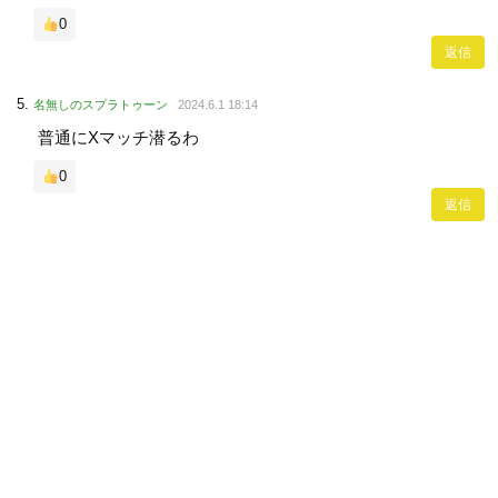
0
返信
名無しのスプラトゥーン
2024.6.1 18:14
普通にXマッチ潜るわ
0
返信