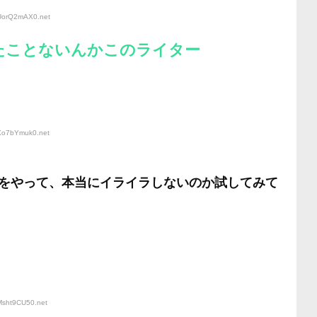
:UorQ2mAX0
.net
たことないんかこのライター
:Xo7bYmuk0
.net
をやって、本当にイライラしないのか試してみて
:Msht9CU50
.net