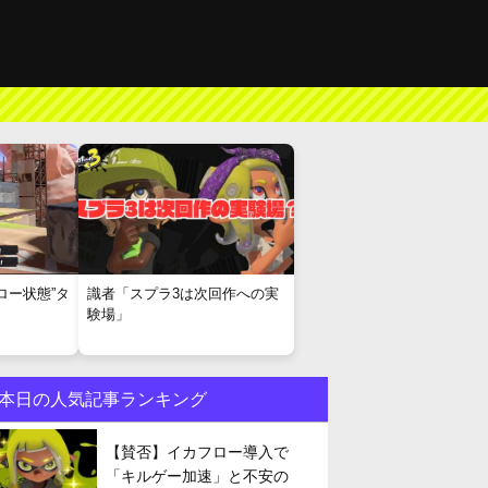
ロー状態”タ
識者「スプラ3は次回作への実
験場」
本日の人気記事ランキング
【賛否】イカフロー導入で
「キルゲー加速」と不安の