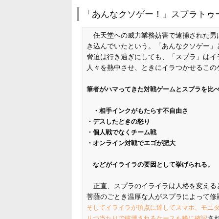
「あんなクソゲー！」スプラトゥ
任天堂への威力業務妨害で逮捕された男
き込んでいたという。「あんなクソゲー」
脅迫は行き過ぎにしても、「スプラ」はイ
人々を熱中させ、ときにイラつかせるこの
筆者がハマってきた対戦ゲームとスプラを比
・相手インクがもたらす不自由さ
・デスしたときの怒り
・個人戦でなくチーム戦
・オンライン対戦でエゴが肥大
などがイライラの要因として挙げられる。
正直、スプラのイライラは人格を変える
菩薩のごとき温厚な人がスプラによって修
そしてイライラが頂点に達してスマホ、モニ
さ
八つ当たりで破壊されるケースも稀に確認