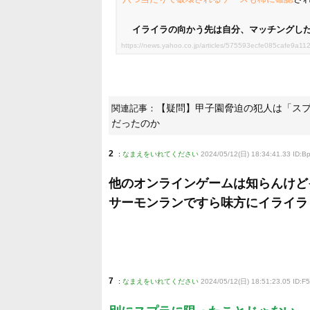
イライラの向かう先は自分、マッチングし
https://news.yahoo.co.jp/articles/575593ecfe085cafe9a
【疑問】甲子園脅迫の犯人は「ス
関連記事：
だったのか
2
:
なまえをいれてください
2024/05/12(日) 18:34:41.33 ID:B
他のオンラインゲームは知らんけど
サーモンランですら味方にイライラ
7
:
なまえをいれてください
2024/05/12(日) 18:51:23.05 ID:F