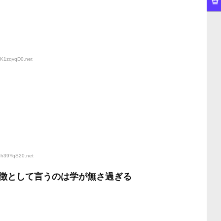
:JK1zqvqD0
.net
:ph39YqS20
.net
徴として言うのは学が無さ過ぎる