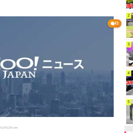
2
43
3
4
5
6Co/X120
.net