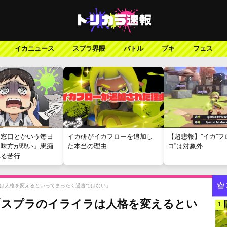
イカニュース
スプラ界隈
バトル
ブキ
フェス
報窓口とかいう毎日
イカ研がイカフローを追加し
【超悲報】”イカ”フ
『味方が弱い』愚痴
た本当の理由
コ”は対象外
れる苦行
は人格を変えるといってまったく過言ではない」
「スプラのイライラは人格を変えるとい
1
」