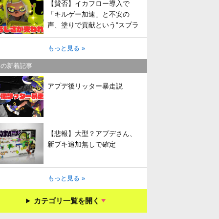
【賛否】イカフロー導入で
「キルゲー加速」と不安の
声、塗りで貢献という”スプラ
らしさ”は失われてしまうのか
もっと見る »
キの新着記事
アプデ後リッター暴走説
【悲報】大型？アプデさん、
新ブキ追加無しで確定
もっと見る »
カテゴリ一覧を開く