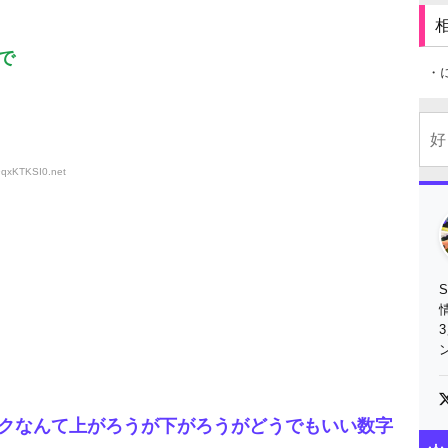
で
・
:9qxKTKSI0
.net
クなんて上がろうが下がろうがどうでもいい数字