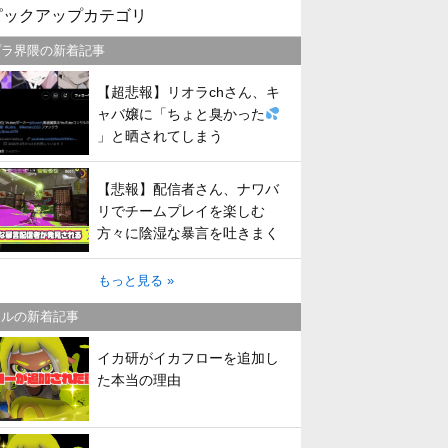
ピックアップカテゴリ
プラ界隈の新着記事
【超悲報】リオラchさん、キ
ャバ嬢に「ちょと臭かった
」と晒されてしまう
【悲報】配信者さん、ナワバ
リでチームプレイを楽しむ
方々に陰湿な暴言を吐きまく
ってしまう
もっと見る »
トルの新着記事
イカ研がイカフローを追加し
た本当の理由