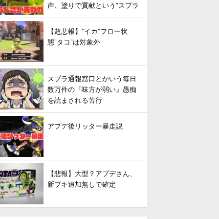
声、塗りで貢献という”スプラ
らしさ”は失われてしまうのか
【超悲報】”イカ”フロー状
態”タコ”は対象外
スプラ通報窓口とかいう毎日
数万件の『味方が弱い』愚痴
を読まされる苦行
アプデ後リッター暴走説
【悲報】大型？アプデさん、
新ブキ追加無しで確定