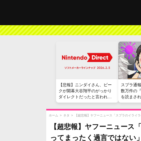
【悲報】ニンダイさん、ピー
スプラ通
クが開幕大谷翔平のがっかり
数万件の
ダイレクトだったと言われて
を読まさ
しまう
ホーム
>
ネタ
>
【超悲報】ヤフーニュース「スプラのイライラ
【超悲報】ヤフーニュース
ってまったく過言ではない