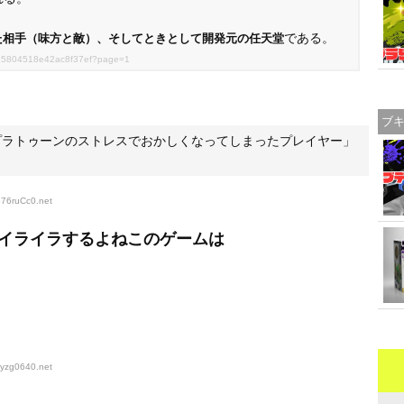
である。
た相手（味方と敵）、そしてときとして開発元の任天堂
1125804518e42ac8f37ef?page=1
ブ
プラトゥーンのストレスでおかしくなってしまったプレイヤー」
p76ruCc0
.net
イライラするよねこのゲームは
5yzg0640
.net