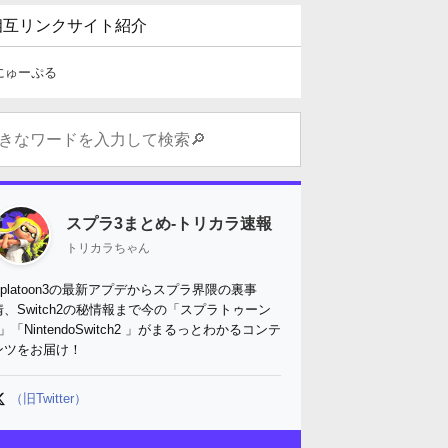
相互リンクサイト紹介
にゅーぷる
スプラ3まとめ-トリカラ速報
トリカラちゃん
Splatoon3の最新アプデからスプラ界隈の裏事
情、Switch2の秘情報まで今の「スプラトゥーン
3」「NintendoSwitch2 」がまるっとわかるコンテ
ンツをお届け！
（旧Twitter）