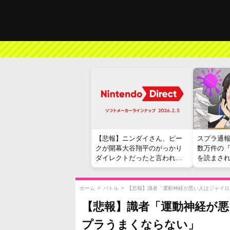
【悲報】ニンダイさん、ピー
スプラ通
クが開幕大谷翔平のがっかり
数万件の
ダイレクトだったと言われて
を読まさ
しまう
ホーム
>
バトル
>
【悲報】識者「運動神経が悪い人はジャイロ
【悲報】識者「運動神経が
プラうまくならない」