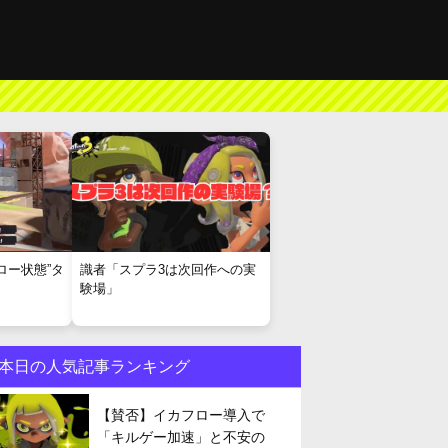
ロー状態”タ
識者「スプラ3は次回作への実
験場」
本日の人気記事ランキング
【賛否】イカフロー導入で
「キルゲー加速」と不安の