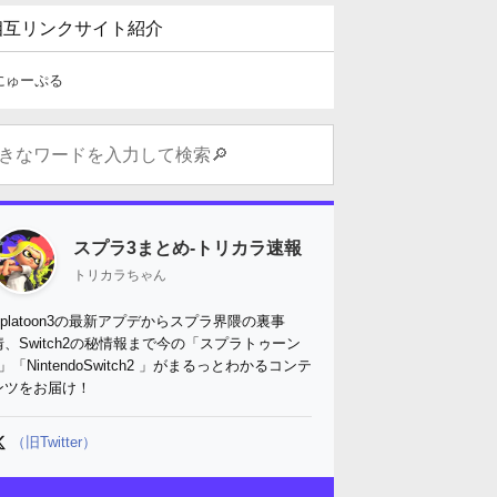
相互リンクサイト紹介
にゅーぷる
スプラ3まとめ-トリカラ速報
トリカラちゃん
Splatoon3の最新アプデからスプラ界隈の裏事
情、Switch2の秘情報まで今の「スプラトゥーン
3」「NintendoSwitch2 」がまるっとわかるコンテ
ンツをお届け！
（旧Twitter）