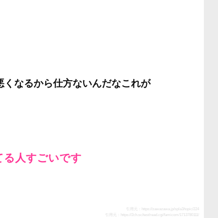
悪くなるから仕方ないんだなこれが
てる人すごいです
引用元：
https://zawazawa.jp/spla3/topic/224
引用元：
https://2ch.sc/test/read.cgi/famicom/1713780111/