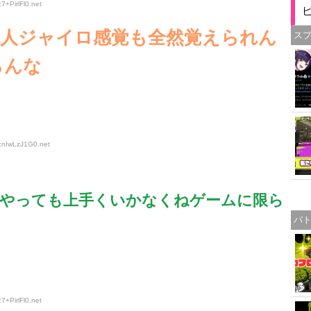
7+PirlFl0
.net
い人ジャイロ感覚も全然覚えられん
ス
らんな
D:nIwLzJ1G0
.net
何やっても上手くいかなくねゲームに限ら
バ
7+PirlFl0
.net