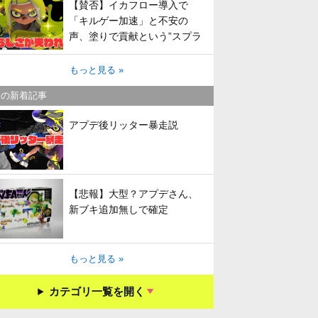
【賛否】イカフロー導入で
「キルゲー加速」と不安の
声、塗りで貢献という”スプラ
らしさ”は失われてしまうのか
もっと見る »
キの新着記事
アプデ後リッター暴走説
【悲報】大型？アプデさん、
新ブキ追加無しで確定
もっと見る »
カテゴリ一覧を開く