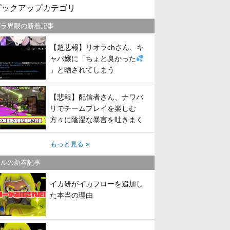
ピックアップカテゴリ
プラ界隈の新着記事
【超悲報】リオラchさん、キ
ャバ嬢に「ちょと臭かった
」と晒されてしまう
【悲報】配信者さん、ナワバ
リでチームプレイを楽しむ
方々に陰湿な暴言を吐きまく
ってしまう
もっと見る »
トルの新着記事
イカ研がイカフローを追加し
た本当の理由