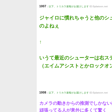
1007
:
以下、トリカラ速報がお届けします
ID:Splatoon.net
ジャイロに慣れちゃうと他のシ
のよねぇ
↑
いうて最近のシューターは右ス
（エイムアシストとかロックオ
1008
:
以下、トリカラ速報がお届けします
ID:Splatoon.net
カメラの動きからの推測でしかない
頑張ってる人が意外に多くて驚く