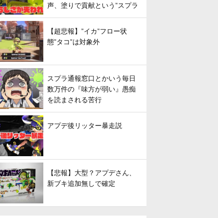
声、塗りで貢献という”スプラ
らしさ”は失われてしまうのか
【超悲報】”イカ”フロー状
態”タコ”は対象外
スプラ通報窓口とかいう毎日
数万件の『味方が弱い』愚痴
を読まされる苦行
アプデ後リッター暴走説
【悲報】大型？アプデさん、
新ブキ追加無しで確定