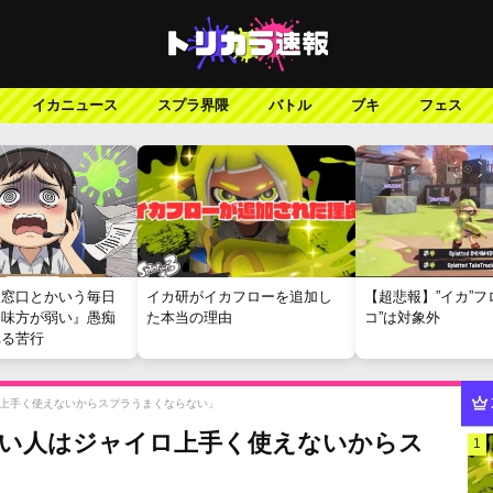
イカニュース
スプラ界隈
バトル
ブキ
フェス
報窓口とかいう毎日
イカ研がイカフローを追加し
【超悲報】”イカ”フ
『味方が弱い』愚痴
た本当の理由
コ”は対象外
れる苦行
上手く使えないからスプラうまくならない」
悪い人はジャイロ上手く使えないからス
1