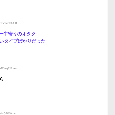
:44/OyZNoa
.net
チー牛寄りのオタク
いタイプばかりだった
:WR0rvqF10
.net
ら
ssfoQ9W/0
.net