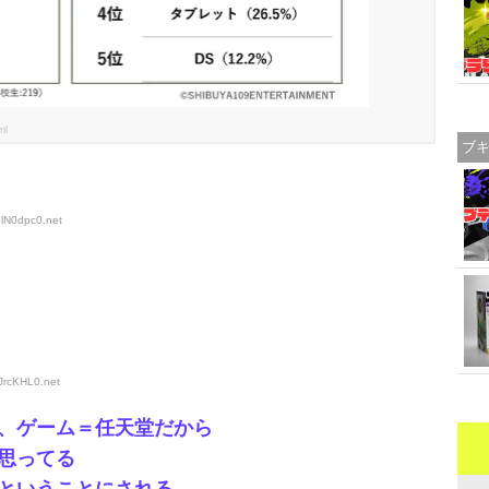
ml
ブ
elN0dpc0
.net
GJrcKHL0
.net
、ゲーム＝任天堂だから
思ってる