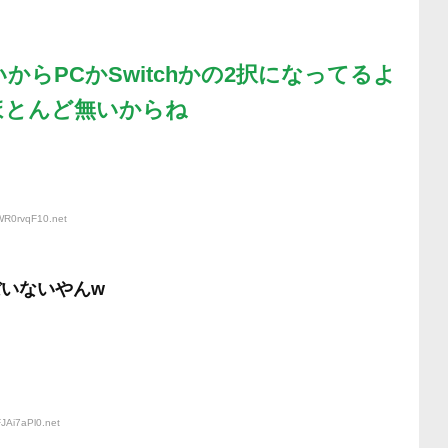
いからPCかSwitchかの2択になってるよ
ほとんど無いからね
:WR0rvqF10
.net
ぼいないやんw
FJAi7aPl0
.net