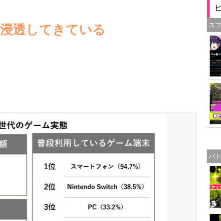
ス
が浸透してきている
バ