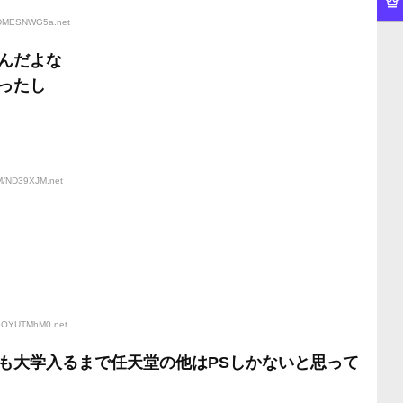
D:DMESNWG5a
.net
んだよな
ったし
:M/ND39XJM
.net
D:eOYUTMhM0
.net
も大学入るまで任天堂の他はPSしかないと思って