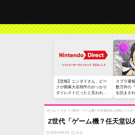
【悲報】ニンダイさん、ピー
スプラ通
クが開幕大谷翔平のがっかり
数万件の
ダイレクトだったと言われて
を読まさ
しまう
ホーム
>
ネタ
>
Z世代「ゲーム機？任天堂以外に存在してたの？
Z世代「ゲーム機？任天堂以
2024.04.24
ネタ