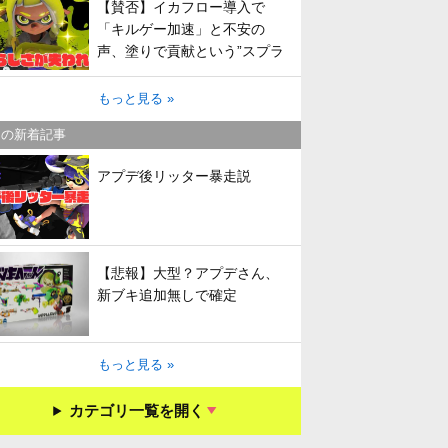
【賛否】イカフロー導入で
「キルゲー加速」と不安の
声、塗りで貢献という”スプラ
らしさ”は失われてしまうのか
もっと見る »
キの新着記事
アプデ後リッター暴走説
【悲報】大型？アプデさん、
新ブキ追加無しで確定
もっと見る »
カテゴリ一覧を開く