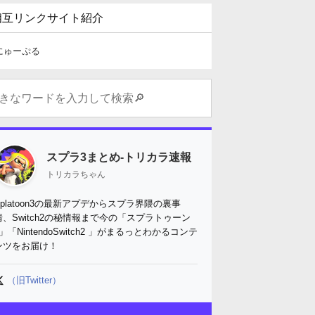
相互リンクサイト紹介
にゅーぷる
スプラ3まとめ-トリカラ速報
トリカラちゃん
Splatoon3の最新アプデからスプラ界隈の裏事
情、Switch2の秘情報まで今の「スプラトゥーン
3」「NintendoSwitch2 」がまるっとわかるコンテ
ンツをお届け！
（旧Twitter）