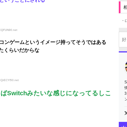
ということにされる
・
tcEQFUN90
.net
コンゲームというイメージ持ってそうではある
ったくらいだからな
:XQrECYl50
.net
Switchみたいな感じになってるしこ