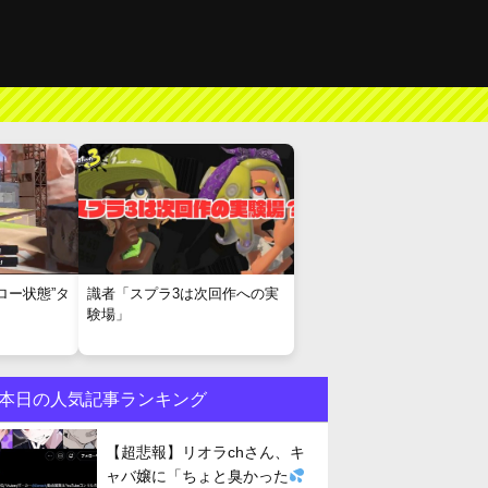
ロー状態”タ
識者「スプラ3は次回作への実
験場」
本日の人気記事ランキング
【超悲報】リオラchさん、キ
ャバ嬢に「ちょと臭かった