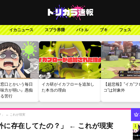
イカニュース
スプラ界隈
バトル
ブキ
フェス
報窓口とかいう毎日
イカ研がイカフローを追加し
【超悲報】”イカ”フ
『味方が弱い』愚痴
た本当の理由
コ”は対象外
れる苦行
」 ← これが現実
外に存在してたの？」 ← これが現実
1