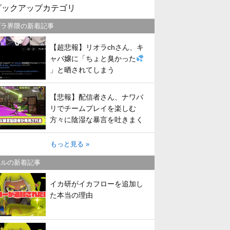
ピックアップカテゴリ
プラ界隈の新着記事
【超悲報】リオラchさん、キ
ャバ嬢に「ちょと臭かった
」と晒されてしまう
【悲報】配信者さん、ナワバ
リでチームプレイを楽しむ
方々に陰湿な暴言を吐きまく
ってしまう
もっと見る »
トルの新着記事
イカ研がイカフローを追加し
た本当の理由