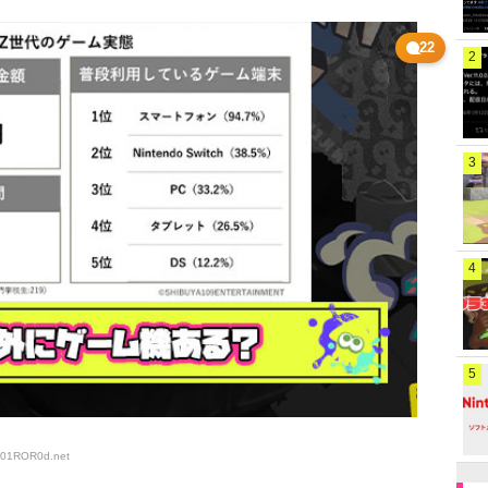
22
2
3
4
5
2301ROR0d
.net