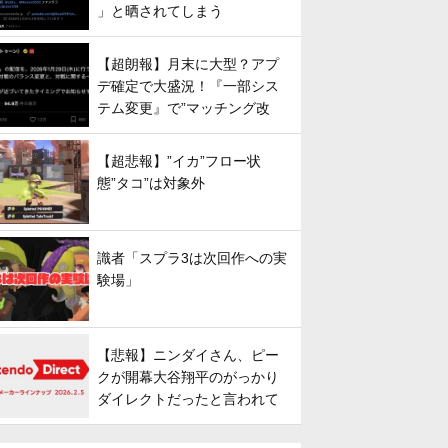
」と晒されてしまう
【超朗報】月末に大型？アプ
デ確定で大盛況！『一部シス
テム変更』で”マッチング改
善”への期待が高まる
【超悲報】”イカ”フロー状
態”タコ”は対象外
識者「スプラ3は次回作への実
験場」
【悲報】ニンダイさん、ピー
クが開幕大谷翔平のがっかり
ダイレクトだったと言われて
しまう