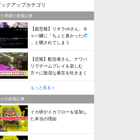
ピックアップカテゴリ
プラ界隈の新着記事
【超悲報】リオラchさん、キ
ャバ嬢に「ちょと臭かった
」と晒されてしまう
【悲報】配信者さん、ナワバ
リでチームプレイを楽しむ
方々に陰湿な暴言を吐きまく
ってしまう
もっと見る »
トルの新着記事
イカ研がイカフローを追加し
た本当の理由