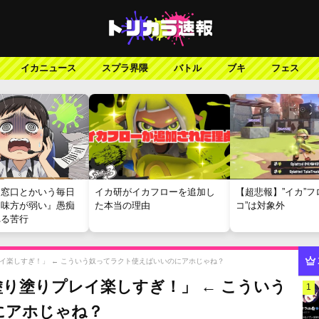
イカニュース
スプラ界隈
バトル
ブキ
フェス
報窓口とかいう毎日
イカ研がイカフローを追加し
【超悲報】”イカ”フ
『味方が弱い』愚痴
た本当の理由
コ”は対象外
れる苦行
イ楽しすぎ！」 ← こういう奴ってラクト使えばいいのにアホじゃね？
り塗りプレイ楽しすぎ！」 ← こういう
1
にアホじゃね？