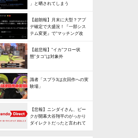
」と晒されてしまう
【超朗報】月末に大型？アプ
デ確定で大盛況！『一部シス
テム変更』で”マッチング改
善”への期待が高まる
【超悲報】”イカ”フロー状
態”タコ”は対象外
識者「スプラ3は次回作への実
験場」
【悲報】ニンダイさん、ピー
クが開幕大谷翔平のがっかり
ダイレクトだったと言われて
しまう