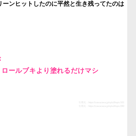
リーンヒットしたのに平然と生き残ってたのは
が
トロールブキより塗れるだけマシ
引用元：
https://zawazawa.jp/spla3/topic/161
引用元：
https://zawazawa.jp/spla3/topic/280