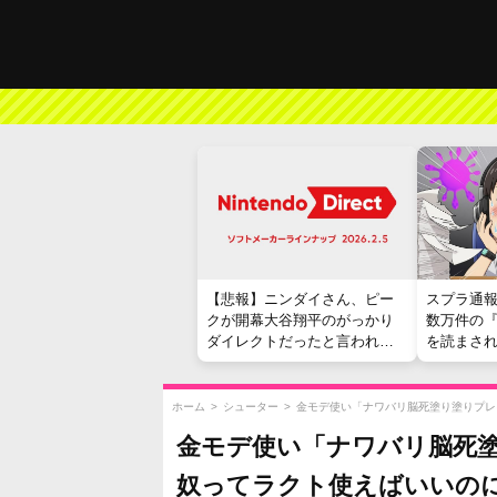
【悲報】ニンダイさん、ピー
スプラ通
クが開幕大谷翔平のがっかり
数万件の
ダイレクトだったと言われて
を読まさ
しまう
ホーム
>
シューター
>
金モデ使い「ナワバリ脳死塗り塗りプレ
金モデ使い「ナワバリ脳死塗
奴ってラクト使えばいいの