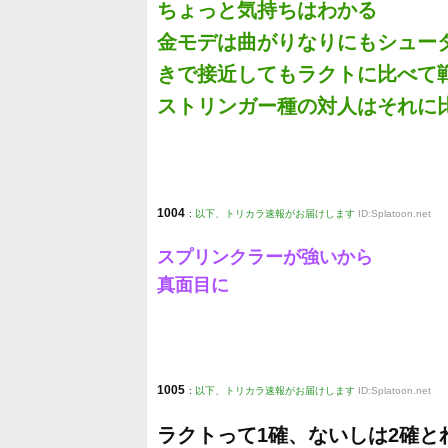
ちょっと気持ちはわかる
金モデは曲がりなりにもシュー
きで接近してもラクトに比べて
ストリンガー種の対人はそれに
1004
:
以下、トリカラ速報がお届けします
ID:Splatoon.net
スプリンクラーが強いから
真面目に
1005
:
以下、トリカラ速報がお届けします
ID:Splatoon.net
ラクトって1確、ないしは2確