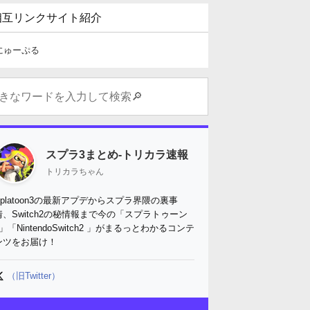
相互リンクサイト紹介
にゅーぷる
スプラ3まとめ-トリカラ速報
トリカラちゃん
Splatoon3の最新アプデからスプラ界隈の裏事
情、Switch2の秘情報まで今の「スプラトゥーン
3」「NintendoSwitch2 」がまるっとわかるコンテ
ンツをお届け！
（旧Twitter）