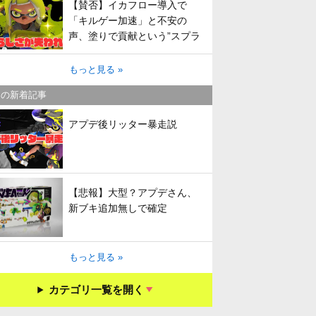
【賛否】イカフロー導入で
「キルゲー加速」と不安の
声、塗りで貢献という”スプラ
らしさ”は失われてしまうのか
もっと見る »
キの新着記事
アプデ後リッター暴走説
【悲報】大型？アプデさん、
新ブキ追加無しで確定
もっと見る »
カテゴリ一覧を開く