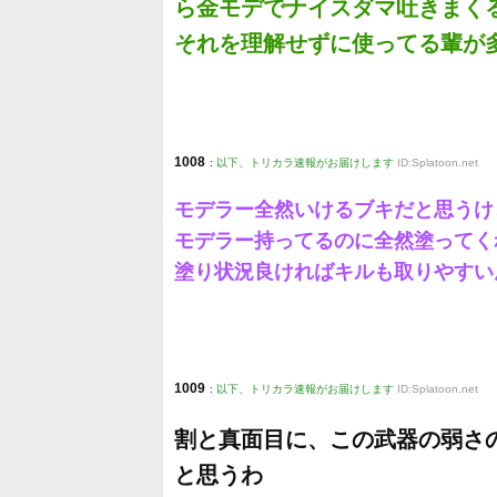
ら金モデでナイスダマ吐きまく
それを理解せずに使ってる輩が
1008
:
以下、トリカラ速報がお届けします
ID:Splatoon.net
モデラー全然いけるブキだと思うけ
モデラー持ってるのに全然塗って
塗り状況良ければキルも取りやすい
1009
:
以下、トリカラ速報がお届けします
ID:Splatoon.net
割と真面目に、この武器の弱さ
と思うわ