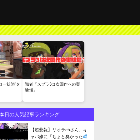
ロー状態”タ
識者「スプラ3は次回作への実
験場」
本日の人気記事ランキング
【超悲報】リオラchさん、キ
ャバ嬢に「ちょと臭かった