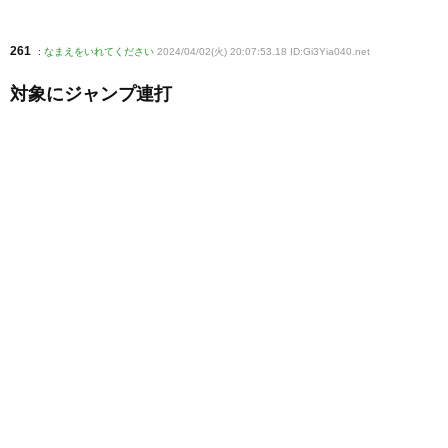
261
:
なまえをいれてください
2024/04/02(火) 20:07:53.18 ID:Gi3Yia040
.net
対象にジャンプ連打