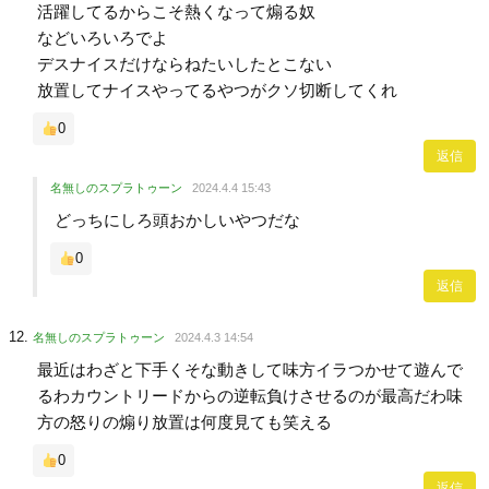
活躍してるからこそ熱くなって煽る奴
などいろいろでよ
デスナイスだけならねたいしたとこない
放置してナイスやってるやつがクソ切断してくれ
0
返信
名無しのスプラトゥーン
2024.4.4 15:43
どっちにしろ頭おかしいやつだな
0
返信
名無しのスプラトゥーン
2024.4.3 14:54
最近はわざと下手くそな動きして味方イラつかせて遊んで
るわカウントリードからの逆転負けさせるのが最高だわ味
方の怒りの煽り放置は何度見ても笑える
0
返信