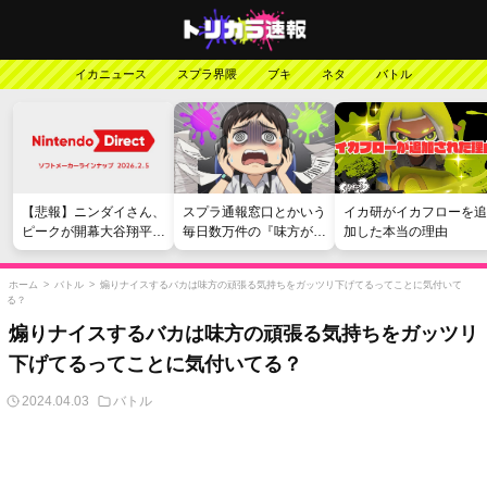
イカニュース
スプラ界隈
ブキ
ネタ
バトル
【悲報】ニンダイさん、
スプラ通報窓口とかいう
イカ研がイカフローを追
ピークが開幕大谷翔平の
毎日数万件の『味方が弱
加した本当の理由
がっかりダイレクトだっ
い』愚痴を読まされる苦
たと言われてしまう
行
ホーム
>
バトル
>
煽りナイスするバカは味方の頑張る気持ちをガッツリ下げてるってことに気付いて
る？
煽りナイスするバカは味方の頑張る気持ちをガッツリ
下げてるってことに気付いてる？
2024.04.03
バトル