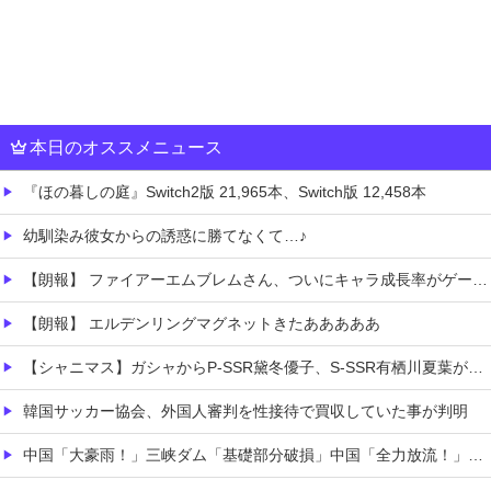
本日のオススメニュース
『ほの暮しの庭』Switch2版 21,965本、Switch版 12,458本
幼馴染み彼女からの誘惑に勝てなくて…♪
【朗報】 ファイアーエムブレムさん、ついにキャラ成長率がゲーム内で見れるようになる
【朗報】 エルデンリングマグネットきたあああああ
【シャニマス】ガシャからP-SSR黛冬優子、S-SSR有栖川夏葉が登場！イベントS-SR福丸小糸！
韓国サッカー協会、外国人審判を性接待で買収していた事が判明
中国「大豪雨！」三峡ダム「基礎部分破損」中国「全力放流！」台風13号「中国上陸予測」台風15号「中国接近（画像」中国「台風同時上陸！（穀物生産が壊滅危機」→