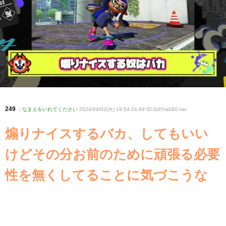
249
:
なまえをいれてください
2024/04/02(火) 19:54:24.69 ID:Gi3Yia040
.net
煽りナイスするバカ、してもいい
けどその分お前のために頑張る必要
性を無くしてることに気づこうな