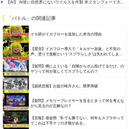
【AI】 AI使い自然界にないウイルスを作製 米スタンフォード大学が成果発表
【天才】 雪が溶けると何になる？理系「水になるでしょw」文系ワイ「はぁ～…」→結果ｗｗｗ
「バトル」の関連記事
【悲痛】 溺れた11歳息子を助けようと川へ…40歳父親が死亡 息子は母親が救助 愛知
イカ研がイカフローを追加した本当の理由
【賛否】イカフロー導入で「キルゲー加速」と不安の
声、塗りで貢献という”スプラらしさ”は失われてしまう
のか
【疑問】稀によくいる「自陣からボム投げてるだけ」の
Powered by livedoor 相互RSS
ヤツって何が楽しくてスプラしてんの？
【超絶悲報】お盆の味方さん、限界突破
【疑問】メモリープレイヤーを見るときって何を考えな
がら見るのが正解なの？
【悲報】借金勢「B-でも勝てない、何年もスプラやって
てこれは下手クソの才能がある」