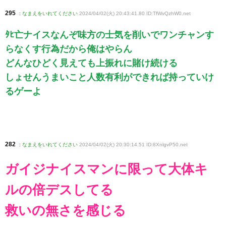
295
:
なまえをいれてください
2024/04/02(火) 20:43:41.80 ID:TfWvQzhW0
.net
ﾀﾋ亡ナイスなんぞ味方の士気を削いでワンチャンす
らなくす行為だから俺はやらん
どんなひどく見えても上振れに賭け続ける
しょせんうまいこと人数有利ができれば持っていけ
るゲーよ
282
:
なまえをいれてください
2024/04/02(火) 20:30:14.51 ID:8XnlgvP50
.net
ガイジナイスマンに限って大体キ
ルの倍デスしてる
救いの無さを感じる