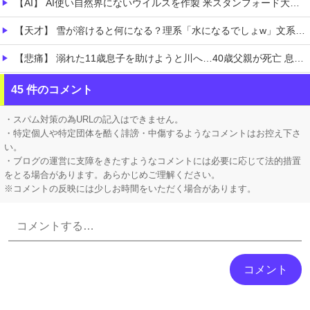
【AI】 AI使い自然界にないウイルスを作製 米スタンフォード大学が成果発表
【天才】 雪が溶けると何になる？理系「水になるでしょw」文系ワイ「はぁ～…」→結果ｗｗｗ
【悲痛】 溺れた11歳息子を助けようと川へ…40歳父親が死亡 息子は母親が救助 愛知
【悲報】 VTuberさん『天使じゃないのよ。貴方のイメージで見ないでほしい私は普通の女の子』
45 件のコメント
ホロライブ「さくらみこ」ペンラ振る動作で体調崩す？ホロドリで画面酔いして凸待ち1時間で切り上げる「雪花ラミィ」コラボ配信に向けてゆっくり休む
・スパム対策の為URLの記入はできません。
・特定個人や特定団体を酷く誹謗・中傷するようなコメントはお控え下さ
い。
・ブログの運営に支障をきたすようなコメントには必要に応じて法的措置
をとる場合があります。あらかじめご理解ください。
※コメントの反映には少しお時間をいただく場合があります。
Powered by livedoor 相互RSS