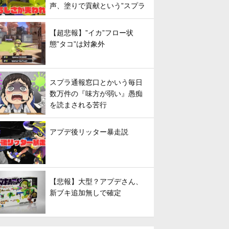
声、塗りで貢献という”スプラ
らしさ”は失われてしまうのか
【超悲報】”イカ”フロー状
態”タコ”は対象外
スプラ通報窓口とかいう毎日
数万件の『味方が弱い』愚痴
を読まされる苦行
アプデ後リッター暴走説
【悲報】大型？アプデさん、
新ブキ追加無しで確定