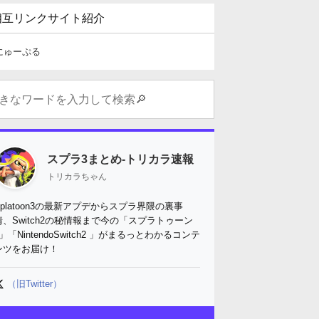
相互リンクサイト紹介
にゅーぷる
スプラ3まとめ-トリカラ速報
トリカラちゃん
Splatoon3の最新アプデからスプラ界隈の裏事
情、Switch2の秘情報まで今の「スプラトゥーン
3」「NintendoSwitch2 」がまるっとわかるコンテ
ンツをお届け！
（旧Twitter）