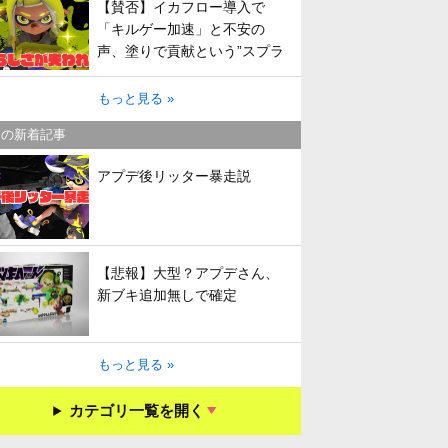
【賛否】イカフロー導入で
「キルゲー加速」と不安の
声、塗りで貢献という”スプラ
らしさ”は失われてしまうのか
もっと見る »
キの新着記事
アプデ後リッター暴走説
【悲報】大型？アプデさん、
新ブキ追加無しで確定
もっと見る »
カテゴリ一覧を開く