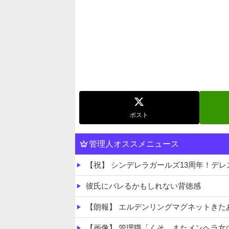
ポスト
管理人オススメニュース
【祝】 シンデレラガールズ13周年！デレステ10周
彼氏にバレるかもしれない背徳感
【朗報】 エルデンリングマグネットきた
【画像】 管理職「くそ、またメンヘラ女