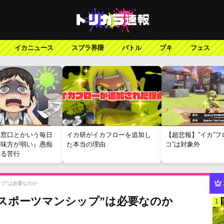
イカニュース
スプラ界隈
バトル
ブキ
フェス
報窓口とかいう毎日
イカ研がイカフローを追加し
【超悲報】”イカ”フ
『味方が弱い』愚痴
た本当の理由
コ”は対象外
れる苦行
プ”は必要なのか
スポーツマンシップ”は必要なのか
1