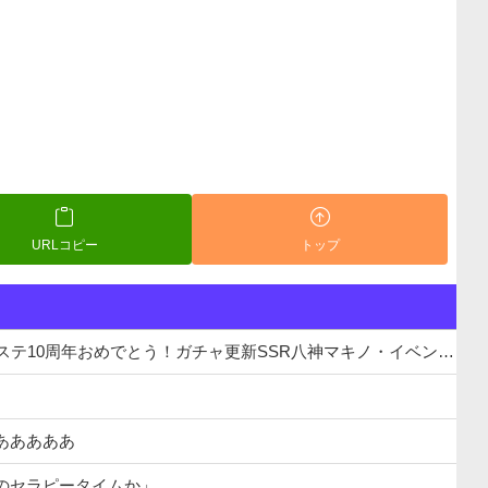
URLコピー
トップ
年おめでとう！ガチャ更新SSR八神マキノ・イベントSRイヴ、SR望月聖！
あああああ
のセラピータイムか」