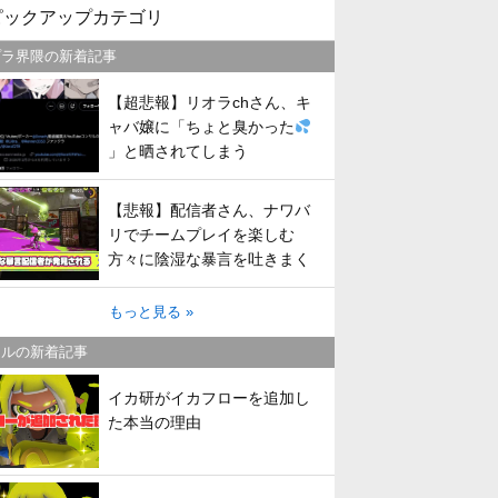
ピックアップカテゴリ
プラ界隈の新着記事
【超悲報】リオラchさん、キ
ャバ嬢に「ちょと臭かった
」と晒されてしまう
【悲報】配信者さん、ナワバ
リでチームプレイを楽しむ
方々に陰湿な暴言を吐きまく
ってしまう
もっと見る »
トルの新着記事
イカ研がイカフローを追加し
た本当の理由