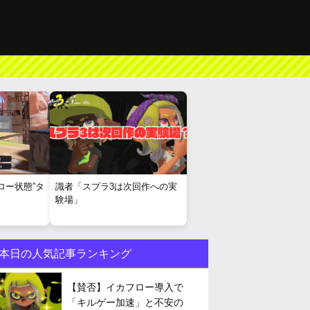
ロー状態”タ
識者「スプラ3は次回作への実
験場」
本日の人気記事ランキング
【賛否】イカフロー導入で
「キルゲー加速」と不安の