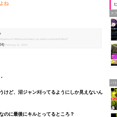
よね
ス
る
#Splatoon3
#NintendoSwitch
pic.twitter.com/znbdFd8inP
24)
February 11, 2024
・
バ
うけど、沼ジャン刈ってるようにしか見えないん
なのに最後にキルとってるところ？