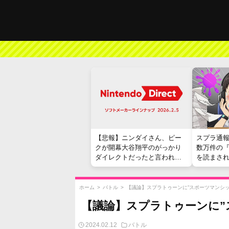
【悲報】ニンダイさん、ピー
スプラ通
クが開幕大谷翔平のがっかり
数万件の
ダイレクトだったと言われて
を読まさ
しまう
ホーム
>
バトル
>
【議論】スプラトゥーンに”スポーツマンシッ
【議論】スプラトゥーンに”
2024.02.12
バトル