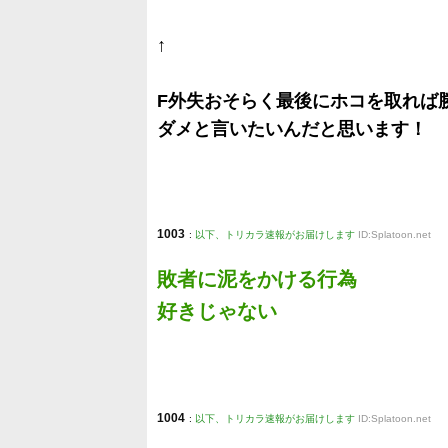
↑
F外失おそらく最後にホコを取れば
ダメと言いたいんだと思います！
1003
:
以下、トリカラ速報がお届けします
ID:Splatoon.net
敗者に泥をかける行為
好きじゃない
1004
:
以下、トリカラ速報がお届けします
ID:Splatoon.net