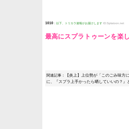
1010
:
以下、トリカラ速報がお届けします
ID:Splatoon.net
最高にスプラトゥーンを楽
【炎上】上位勢が「このごみ味方
関連記事：
に、『スプラ上手かったら晒していいの？』