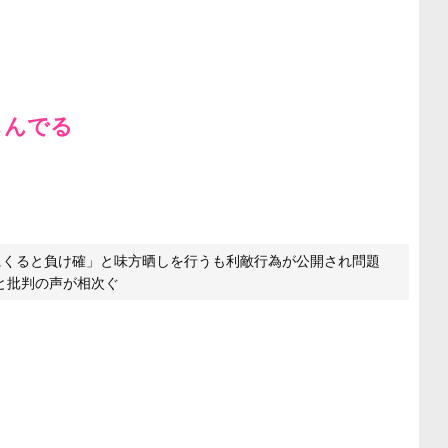
しんでる
にくると負け確」と味方晒しを行うも利敵行為が公開され問題
と批判の声が相次ぐ