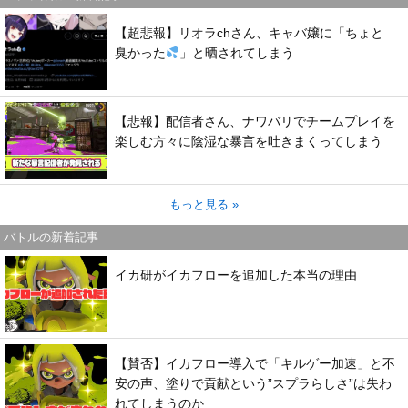
【超悲報】リオラchさん、キャバ嬢に「ちょと
臭かった
」と晒されてしまう
【悲報】配信者さん、ナワバリでチームプレイを
楽しむ方々に陰湿な暴言を吐きまくってしまう
もっと見る »
バトルの新着記事
イカ研がイカフローを追加した本当の理由
【賛否】イカフロー導入で「キルゲー加速」と不
安の声、塗りで貢献という”スプラらしさ”は失わ
れてしまうのか