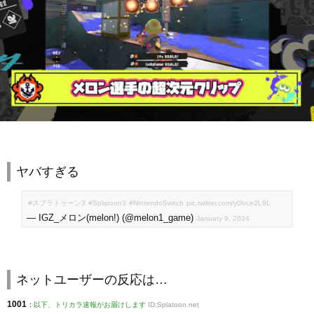
ヤバすぎる
#スプラトゥーン3
#Splatoon3
#NintendoSwitch
pic.twitter.com/y0lvce2L9L
— IGZ_メロン(melon!) (@melon1_game)
January 9, 2024
ネットユーザーの反応は…
1001
:
以下、トリカラ速報がお届けします
ID:Splatoon.net