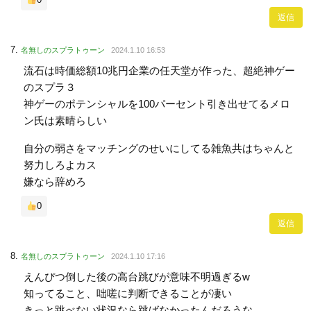
返信
名無しのスプラトゥーン
2024.1.10 16:53
流石は時価総額10兆円企業の任天堂が作った、超絶神ゲー
のスプラ３
神ゲーのポテンシャルを100パーセント引き出せてるメロ
ン氏は素晴らしい
自分の弱さをマッチングのせいにしてる雑魚共はちゃんと
努力しろよカス
嫌なら辞めろ
0
返信
名無しのスプラトゥーン
2024.1.10 17:16
えんぴつ倒した後の高台跳びが意味不明過ぎるw
知ってること、咄嗟に判断できることが凄い
きっと跳べない状況なら跳ばなかったんだろうな