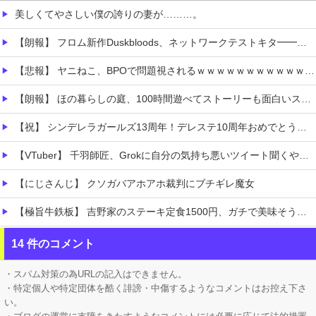
美しくてやさしい僕の誇りの妻が………。
【朗報】 フロム新作Duskbloods、ネットワークテストキタ━━━━(゜∀゜)━━━━!!
【悲報】 ヤニねこ、BPOで問題視されるｗｗｗｗｗｗｗｗｗｗｗｗｗ
【朗報】 ほの暮らしの庭、100時間遊べてストーリーも面白いスタバレの上位互換だとまじで好評
【祝】 シンデレラガールズ13周年！デレステ10周年おめでとう！ガチャ更新SSR八神マキノ・イベントSRイヴ、SR望月聖！
【VTuber】 千羽師匠、Grokに自分の気持ち悪いツイート聞くやつやってるのかなって思ったら相手鴨神やんけ
【にじさんじ】 クソガバアホアホ裁判にブチギレ魔女
【極旨牛鉄板】 吉野家のステーキ定食1500円、ガチで美味そうｗｗｗ
【衝撃】 「かわいい虫」ランキング、ついに発表される
14 件のコメント
職場の人妻と不倫をして、ついに、、、
・スパム対策の為URLの記入はできません。
・特定個人や特定団体を酷く誹謗・中傷するようなコメントはお控え下さ
い。