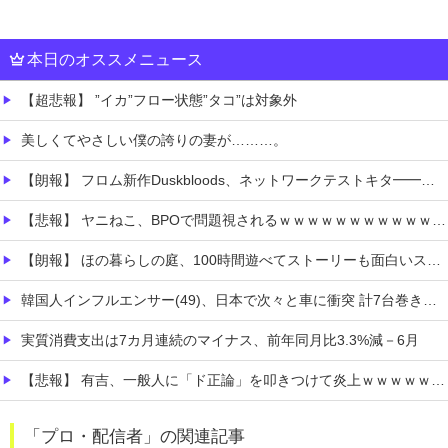
本日のオススメニュース
【超悲報】 ”イカ”フロー状態”タコ”は対象外
美しくてやさしい僕の誇りの妻が………。
【朗報】 フロム新作Duskbloods、ネットワークテストキタ━━━━(゜∀゜)━━━━!!
【悲報】 ヤニねこ、BPOで問題視されるｗｗｗｗｗｗｗｗｗｗｗｗｗ
【朗報】 ほの暮らしの庭、100時間遊べてストーリーも面白いスタバレの上位互換だとまじで好評
韓国人インフルエンサー(49)、日本で次々と車に衝突 計7台巻き込み 八王子
実質消費支出は7カ月連続のマイナス、前年同月比3.3%減－6月
【悲報】 有吉、一般人に「ド正論」を叩きつけて炎上ｗｗｗｗｗｗｗｗ
【極旨牛鉄板】 吉野家のステーキ定食1500円、ガチで美味そうｗｗｗ
「プロ・配信者」の関連記事