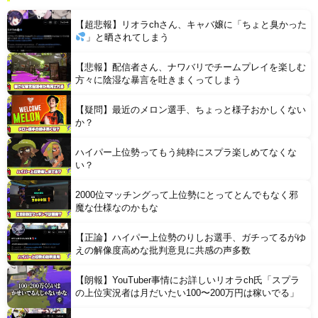
【衝撃】 「かわいい虫」ランキング、ついに発表される
【超悲報】リオラchさん、キャバ嬢に「ちょと臭かった
」と晒されてしまう
【悲報】配信者さん、ナワバリでチームプレイを楽しむ
方々に陰湿な暴言を吐きまくってしまう
【疑問】最近のメロン選手、ちょっと様子おかしくない
Powered by livedoor 相互RSS
か？
ハイパー上位勢ってもう純粋にスプラ楽しめてなくな
い？
2000位マッチングって上位勢にとってとんでもなく邪
魔な仕様なのかもな
【正論】ハイパー上位勢のりしお選手、ガチってるがゆ
えの解像度高めな批判意見に共感の声多数
【朗報】YouTuber事情にお詳しいリオラch氏「スプラ
の上位実況者は月だいたい100〜200万円は稼いでる」