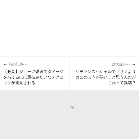
←
→
前の記事へ
次の記事へ
【必見】ジョーに爆速でダメージ
サモランスペシャルで「サメより
を与えるほぼ裏技みたいなテクニ
カニのほうが弱い」と思うんだが
ックが発見される
これって異端？