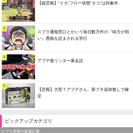
【超悲報】”イカ”フロー状態”タコ”は対象外
3
スプラ通報窓口とかいう毎日数万件の『味方が弱
い』愚痴を読まされる苦行
4
アプデ後リッター暴走説
5
【悲報】大型？アプデさん、新ブキ追加無しで確
定
ピックアップカテゴリ
スプラ界隈の新着記事