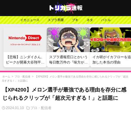
イカニュース
スプラ界隈
ブキ
ネタ
バトル
【悲報】ニンダイさん、
スプラ通報窓口とかいう
イカ研がイカフローを追
ピークが開幕大谷翔平の
毎日数万件の『味方が弱
加した本当の理由
がっかりダイレクトだっ
い』愚痴を読まされる苦
たと言われてしまう
行
ホーム
>
プロ・配信者
>
【XP4200】メロン選手が最強である理由を存分に感じられるクリップが「超次
元すぎる！」と話題に
【XP4200】メロン選手が最強である理由を存分に感
じられるクリップが「超次元すぎる！」と話題に
2024.01.10
プロ・配信者