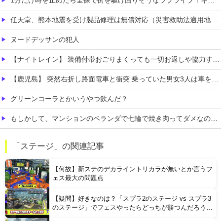
任天堂、熊本地震を受け製品修理は無償対応（災害救助法適用地域）
ヌードデッサンの犯人
【ナイトレイン】 装備付帯おごりまくっても一切お返しや協力する気がないプレイヤーいるけど…
【鹿児島】 突然右折し路面電車と衝突 乗っていた男女3人は車を放置しダッシュで逃走中
グリーンコーラとかいうやつ飲んだ？
もしかして、マンションのベランダで七輪で焼き肉ってダメなの？????
【熊本地震】 発生後に居酒屋店内から温泉が吹き出す ← これ前触れじゃね？
「ステージ」の関連記事
【悲報】 上沼恵美子さん「簡単にそうめん作れ言うけど、そうめん作りて地獄なんよ」
【何故】新ステのデカライントリカラが無いとか言うフ
ェス最大の問題点
【疑問】好きなのは？「スプラ2のステージ vs スプラ3
のステージ」でフェスやったらどっちが勝つんだろう
な？