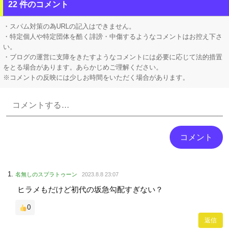
【熊本地震】 発生後に居酒屋店内から温泉が吹き出す ← これ前触れじゃね？
22 件のコメント
【悲報】 上沼恵美子さん「簡単にそうめん作れ言うけど、そうめん作りて地獄なんよ」
・スパム対策の為URLの記入はできません。
・特定個人や特定団体を酷く誹謗・中傷するようなコメントはお控え下さ
い。
・ブログの運営に支障をきたすようなコメントには必要に応じて法的措置
をとる場合があります。あらかじめご理解ください。
※コメントの反映には少しお時間をいただく場合があります。
Powered by livedoor 相互RSS
名無しのスプラトゥーン
2023.8.8 23:07
ヒラメもだけど初代の坂急勾配すぎない？
0
返信