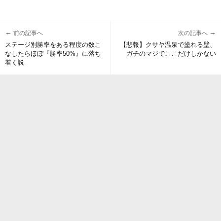
←
→
前の記事へ
次の記事へ
ステージ別勝率をある程度の数こ
【悲報】クサヤ温泉で塗れる壁、
なしたらほぼ『勝率50%』に落ち
ガチのマジでここだけしかない
着く説