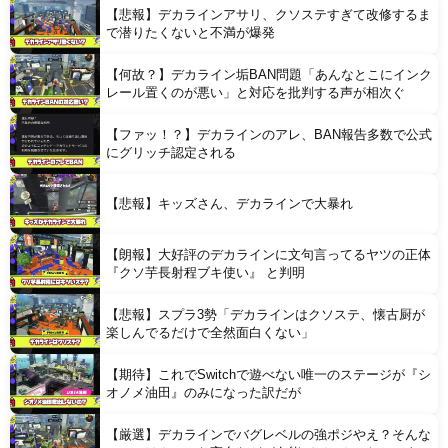
【悲報】デカラインアサリ、クソステすぎて改修するま
Powered by livedoor 相互RSS
で潜りたくないと不満が爆発
【何故？】デカライン垢BAN問題「あんなとこにインク
レール置くのが悪い」と対応を批判する声が相次ぐ
【ファッ！？】デカラインのアレ、BAN報告多数で公式
にグリッチ認定される
【悲報】キッズさん、デカラインで大暴れ
【朗報】大好評のデカラインに文句言ってるヤツの正体
『クソ芋長射程ブキ使い』 と判明
【悲報】スプラ3勢「デカラインはクソステ、懐古厨が
楽しんでるだけで全然面白くない」
【期待】これでSwitchで遊べない唯一のステージが『シ
オノメ油田』のみになった訳だが
【厳選】デカラインでバグレベルの強ポジやえ？そんな