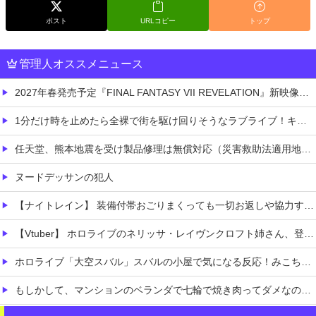
ポスト
URLコピー
トップ
管理人オススメニュース
2027年春発売予定『FINAL FANTASY VII REVELATION』新映像が「gamescom Opening Night Live」で公開！8/26 午前3時配信予定
1分だけ時を止めたら全裸で街を駆け回りそうなラブライブ！キャラ
任天堂、熊本地震を受け製品修理は無償対応（災害救助法適用地域）
ヌードデッサンの犯人
【ナイトレイン】 装備付帯おごりまくっても一切お返しや協力する気がないプレイヤーいるけど…
【Vtuber】 ホロライブのネリッサ・レイヴンクロフト姉さん、登録者数100万人達成！
ホロライブ「大空スバル」スバルの小屋で気になる反応！みこち怖かった発言フォローすることなく聞き流す「水宮枢」ぺこーらについては親しみ込めて語る
もしかして、マンションのベランダで七輪で焼き肉ってダメなの？????