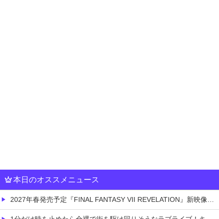
本日のオススメニュース
2027年春発売予定『FINAL FANTASY VII REVELATION』新映像が「gamescom Opening Night Live」で公開！8/26 午前3時配信予定
1分だけ時を止めたら全裸で街を駆け回りそうなラブライブ！キャラ