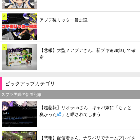
4
アプデ後リッター暴走説
5
【悲報】大型？アプデさん、新ブキ追加無しで確
定
ピックアップカテゴリ
スプラ界隈の新着記事
【超悲報】リオラchさん、キャバ嬢に「ちょと
臭かった
」と晒されてしまう
【悲報】配信者さん、ナワバリでチームプレイを