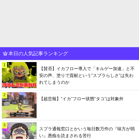
本日の人気記事ランキング
1
【賛否】イカフロー導入で「キルゲー加速」と不
安の声、塗りで貢献という”スプラらしさ”は失わ
れてしまうのか
2
【超悲報】”イカ”フロー状態”タコ”は対象外
3
スプラ通報窓口とかいう毎日数万件の『味方が弱
い』愚痴を読まされる苦行