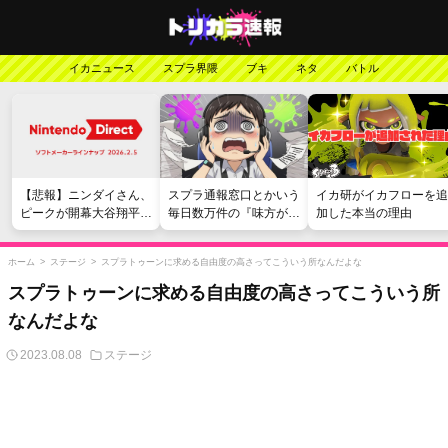
イカニュース
スプラ界隈
ブキ
ネタ
バトル
【悲報】ニンダイさん、
スプラ通報窓口とかいう
イカ研がイカフローを追
ピークが開幕大谷翔平の
毎日数万件の『味方が弱
加した本当の理由
がっかりダイレクトだっ
い』愚痴を読まされる苦
たと言われてしまう
行
ホーム
>
ステージ
>
スプラトゥーンに求める自由度の高さってこういう所なんだよな
スプラトゥーンに求める自由度の高さってこういう所
なんだよな
2023.08.08
ステージ