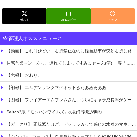
ポスト
URLコピー
トップ
管理人オススメニュース
【動画】 これはひどい…右折禁止なのに軽自動車が突如右折し路面電車と衝突→乗ってた三人組が車を捨て逃走ｗｗｗｗｗｗ
住宅営業マン「あっ、遅れてしまってすみませ～ん(笑)」 客「…今日、契約日ですよね？」→こうなるｗｗｗ
【悲報】 おわり。
【朗報】 エルデンリングマグネットきたあああああ
【朗報】 ファイアーエムブレムさん、ついにキャラ成長率がゲーム内で見れるようになる
Switch2版『モンハンワイルズ』の動作環境が判明！
【ガークリ】 正統派だけど、デッッッカって感じの水着のマネ、ラファエ口、セッシュウへの反応！！！
【シンデレラガールズ】 百鬼夜行をテーマとしたPOP UP SHOPが東京・大阪にて開催