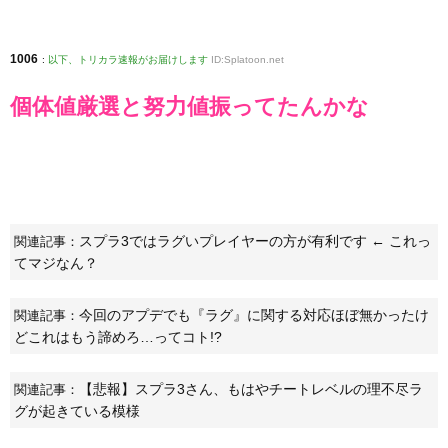
1006
:
以下、トリカラ速報がお届けします
ID:Splatoon.net
個体値厳選と努力値振ってたんかな
スプラ3ではラグいプレイヤーの方が有利です ← これっ
関連記事：
てマジなん？
今回のアプデでも『ラグ』に関する対応ほぼ無かったけ
関連記事：
どこれはもう諦めろ…ってコト!?
【悲報】スプラ3さん、もはやチートレベルの理不尽ラ
関連記事：
グが起きている模様