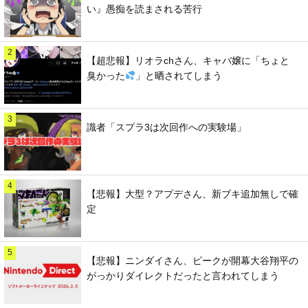
い』愚痴を読まされる苦行
2
【超悲報】リオラchさん、キャバ嬢に「ちょと
臭かった
」と晒されてしまう
3
識者「スプラ3は次回作への実験場」
4
【悲報】大型？アプデさん、新ブキ追加無しで確
定
5
【悲報】ニンダイさん、ピークが開幕大谷翔平の
がっかりダイレクトだったと言われてしまう