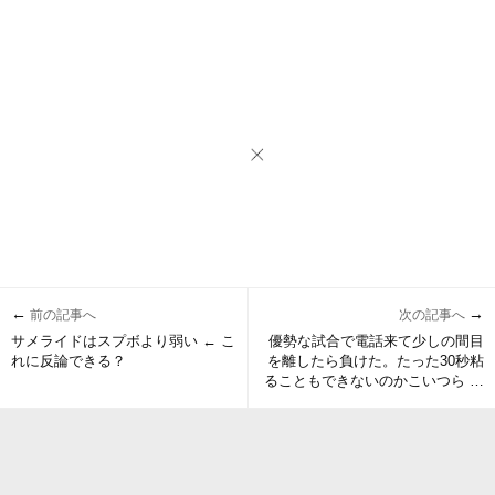
←
→
前の記事へ
次の記事へ
サメライドはスプボより弱い ← こ
優勢な試合で電話来て少しの間目
れに反論できる？
を離したら負けた。たった30秒粘
ることもできないのかこいつら ←
いやいやいやｗ