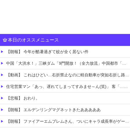
本日のオススメニュース
【朗報】 今年が酷暑過ぎて蚊が全く居ない件
中国「大洪水！」三峡ダム「9門開放！（全力放流」中国都市「三峡沿線の道路水没」中国政府「高速道路封鎖！」中国ダム「緊急放流に合わせて開門（土砂崩れ発生」→
【動画】 これはひどい…右折禁止なのに軽自動車が突如右折し路面電車と衝突→乗ってた三人組が車を捨て逃走ｗｗｗｗｗｗ
住宅営業マン「あっ、遅れてしまってすみませ～ん(笑)」 客「…今日、契約日ですよね？」→こうなるｗｗｗ
【悲報】 おわり。
【朗報】 エルデンリングマグネットきたあああああ
【朗報】 ファイアーエムブレムさん、ついにキャラ成長率がゲーム内で見れるようになる