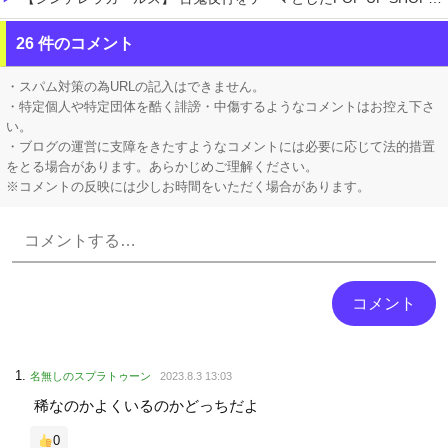
【にじさんじ】 レヴィちゃん、3Dライブ「人間燦歌」開催決定！ゲスト8名も発表『歌うまバイキングなゲストや』【8/18(火)21:00】
26 件のコメント
【ネオポルテ】 実写配信中に金〇が映る大事故が発生!?
・スパム対策の為URLの記入はできません。
・特定個人や特定団体を酷く誹謗・中傷するようなコメントはお控え下さ
い。
・ブログの運営に支障をきたすようなコメントには必要に応じて法的措置
をとる場合があります。あらかじめご理解ください。
※コメントの反映には少しお時間をいただく場合があります。
Powered by livedoor 相互RSS
名無しのスプラトゥーン
2023.8.3 13:03
稀なのかよくいるのかどっちだよ
0