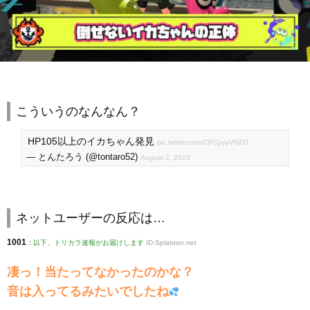
こういうのなんなん？
HP105以上のイカちゃん発見
pic.twitter.com/CPCpyyVN2O
— とんたろう (@tontaro52)
August 2, 2023
ネットユーザーの反応は…
1001
:
以下、トリカラ速報がお届けします
ID:Splatoon.net
凄っ！当たってなかったのかな？
音は入ってるみたいでしたね