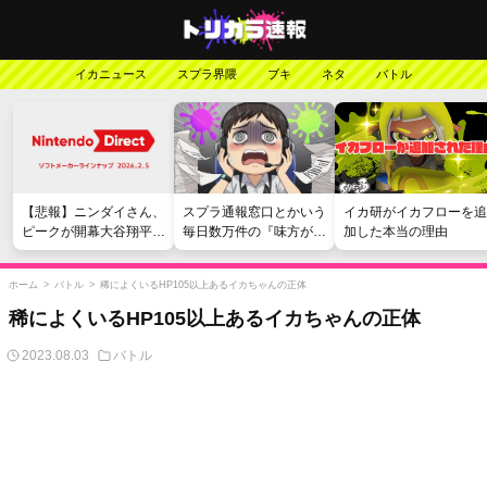
イカニュース
スプラ界隈
ブキ
ネタ
バトル
【悲報】ニンダイさん、
スプラ通報窓口とかいう
イカ研がイカフローを追
ピークが開幕大谷翔平の
毎日数万件の『味方が弱
加した本当の理由
がっかりダイレクトだっ
い』愚痴を読まされる苦
たと言われてしまう
行
ホーム
>
バトル
>
稀によくいるHP105以上あるイカちゃんの正体
稀によくいるHP105以上あるイカちゃんの正体
2023.08.03
バトル