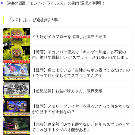
Switch2版『モンハンワイルズ』の動作環境が判明！
【ガークリ】 正統派だけど、デッッッカって感じの水着のマネ、ラファエ口、セッシュウへの反応！！！
「バトル」の関連記事
【シンデレラガールズ】 百鬼夜行をテーマとしたPOP UP SHOPが東京・大阪にて開催
イカ研がイカフローを追加した本当の理由
【賛否】イカフロー導入で「キルゲー加速」と不安の
声、塗りで貢献という”スプラらしさ”は失われてしまう
のか
【疑問】稀によくいる「自陣からボム投げてるだけ」の
Powered by livedoor 相互RSS
ヤツって何が楽しくてスプラしてんの？
【超絶悲報】お盆の味方さん、限界突破
【疑問】メモリープレイヤーを見るときって何を考えな
がら見るのが正解なの？
【悲報】借金勢「B-でも勝てない、何年もスプラやって
てこれは下手クソの才能がある」