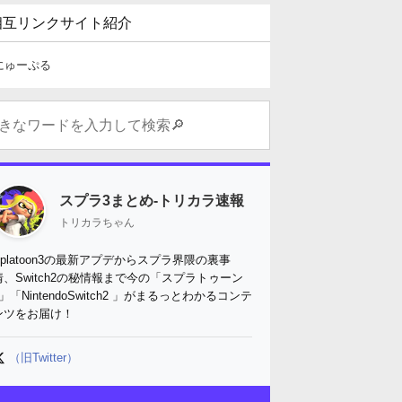
相互リンクサイト紹介
にゅーぷる
スプラ3まとめ-トリカラ速報
トリカラちゃん
Splatoon3の最新アプデからスプラ界隈の裏事
情、Switch2の秘情報まで今の「スプラトゥーン
3」「NintendoSwitch2 」がまるっとわかるコンテ
ンツをお届け！
（旧Twitter）