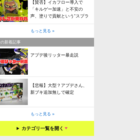
【賛否】イカフロー導入で
「キルゲー加速」と不安の
声、塗りで貢献という”スプラ
らしさ”は失われてしまうのか
もっと見る »
キの新着記事
アプデ後リッター暴走説
【悲報】大型？アプデさん、
新ブキ追加無しで確定
もっと見る »
カテゴリ一覧を開く