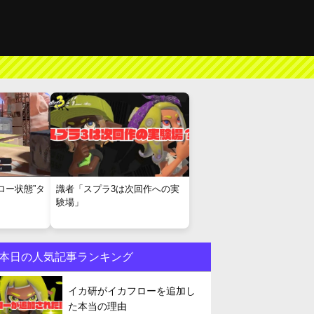
ロー状態”タ
識者「スプラ3は次回作への実
験場」
本日の人気記事ランキング
イカ研がイカフローを追加し
た本当の理由