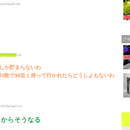
:pa4Kbxpl0
.net
ブ
D:Wgj4HsVC0
.net
しか貯まらないわ
2勝3敗で30近く持って行かれたらどうしよもないわ
D:d2UNe4qp0
.net
るからそうなる