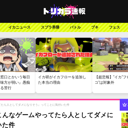
イカニュース
スプラ界隈
バトル
ブキ
フェス
報窓口とかいう毎日
イカ研がイカフローを追加し
【超悲報】”イカ”フ
『味方が弱い』愚痴
た本当の理由
コ”は対象外
れる苦行
ってたら人としてダメになりそう』ってことに気付いた件
『こんなゲームやってたら人としてダメに
1
いた件