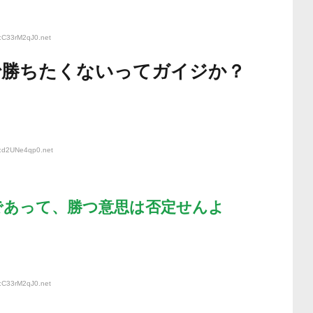
D:C33rM2qJ0
.net
で勝ちたくないってガイジか？
D:d2UNe4qp0
.net
であって、勝つ意思は否定せんよ
D:C33rM2qJ0
.net