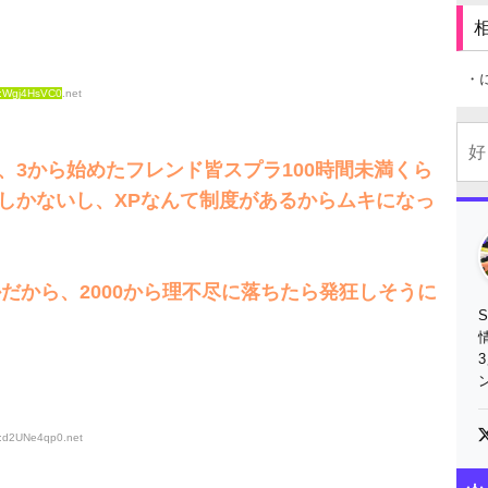
・
D:Wgj4HsVC0
.net
、3から始めたフレンド皆スプラ100時間未満くら
しかないし、XPなんて制度があるからムキになっ
かだから、2000から理不尽に落ちたら発狂しそうに
D:d2UNe4qp0
.net