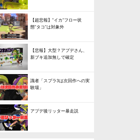
【超悲報】”イカ”フロー状
態”タコ”は対象外
【悲報】大型？アプデさん、
新ブキ追加無しで確定
識者「スプラ3は次回作への実
験場」
アプデ後リッター暴走説