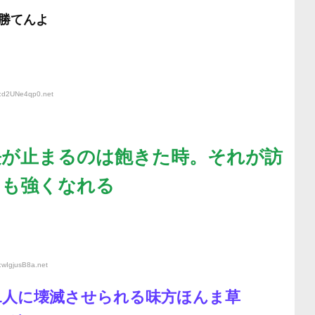
勝てんよ
D:d2UNe4qp0
.net
長が止まるのは飽きた時。それが訪
ても強くなれる
:wIgjusB8a
.net
1人に壊滅させられる味方ほんま草