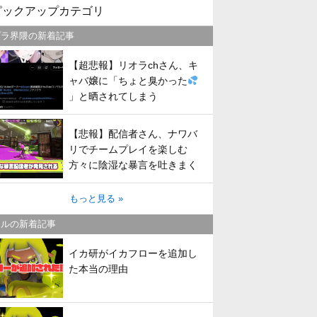
ピックアップカテゴリ
プラ界隈の新着記事
【超悲報】リオラchさん、キ
ャバ嬢に「ちょと臭かった
」と晒されてしまう
【悲報】配信者さん、ナワバ
リでチームプレイを楽しむ
方々に陰湿な暴言を吐きまく
ってしまう
もっと見る »
トルの新着記事
イカ研がイカフローを追加し
た本当の理由