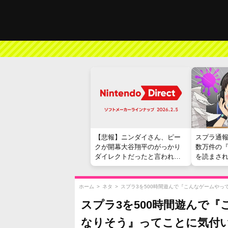
【悲報】ニンダイさん、ピー
スプラ通
クが開幕大谷翔平のがっかり
数万件の
ダイレクトだったと言われて
を読まさ
しまう
ホーム
>
ネタ
>
スプラ3を500時間遊んで『こんなゲームや
スプラ3を500時間遊んで
なりそう』ってことに気付