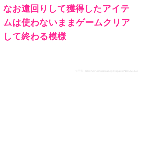
なお遠回りして獲得したアイテ
ムは使わないままゲームクリア
して終わる模様
引用元：
https://2ch.sc/test/read.cgi/livegalileo/1681421497/