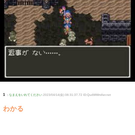
1
:
なまえをいれてください
2023/04/14(金) 06:31:37.72 ID:QudWWmAer
.net
わかる