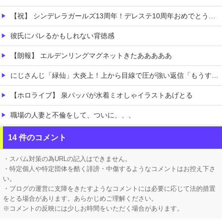
【祝】 シンデレラガールズ13周年！デレステ10周年おめでとう！ガチャ更新SSR八神マキノ・イベントSRイヴ、SR望月聖！
彼氏にバレるかもしれない背徳感
【朗報】 エルデンリングマグネットきたあああああ
にじさんじ「緑仙」大炎上！上から目線で圧が強い返信「もうすでに歌ってる」埋もれてる曲を救いたい歌ってみた企画と視聴者に対するSNS投稿が大荒れ
【ホロライブ】 泉パッパが水着ミオしゃイラストあげとる
職場の人妻と不倫をして、ついに、、、
今iPhone 17 Pro Max買うってあり？
14 件のコメント
【画像】 「ビールと水を交互に飲まないと倒れるグラス」発売
・スパム対策の為URLの記入はできません。
・特定個人や特定団体を酷く誹謗・中傷するようなコメントはお控え下さ
い。
・ブログの運営に支障をきたすようなコメントには必要に応じて法的措置
をとる場合があります。あらかじめご理解ください。
※コメントの反映には少しお時間をいただく場合があります。