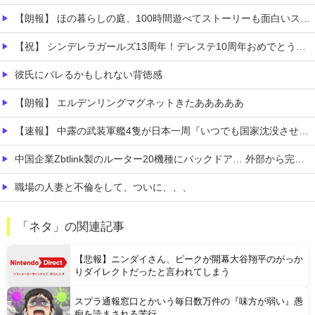
【朗報】 ほの暮らしの庭、100時間遊べてストーリーも面白いスタバレの上位互換だとまじで好評
【祝】 シンデレラガールズ13周年！デレステ10周年おめでとう！ガチャ更新SSR八神マキノ・イベントSRイヴ、SR望月聖！
彼氏にバレるかもしれない背徳感
【朗報】 エルデンリングマグネットきたあああああ
【速報】 中露の武装軍艦4隻が日本一周『いつでも国家沈没させられるぞ』
中国企業Zbtlink製のルーター20機種にバックドア… 外部から完全制御のおそれ
職場の人妻と不倫をして、ついに、、、
今iPhone 17 Pro Max買うってあり？
「ネタ」の関連記事
【画像】 「ビールと水を交互に飲まないと倒れるグラス」発売
【悲報】ニンダイさん、ピークが開幕大谷翔平のがっか
りダイレクトだったと言われてしまう
スプラ通報窓口とかいう毎日数万件の『味方が弱い』愚
痴を読まされる苦行