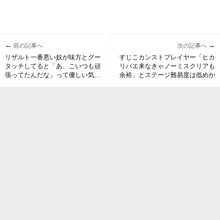
←
→
前の記事へ
次の記事へ
リザルト一番悪い奴が味方とグー
すじこカンストプレイヤー「ヒカ
タッチしてると「あ、こいつも頑
リバエ来なきゃノーミスクリアも
張ってたんだな」って優しい気持
余裕」とステージ難易度は低めか
ちになる