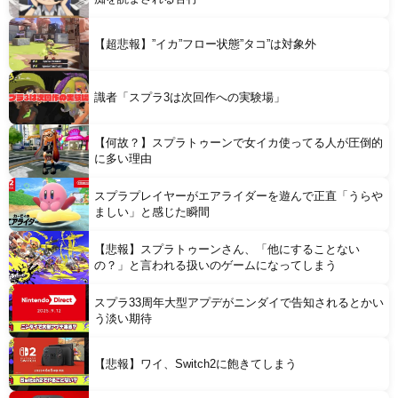
Powered by livedoor 相互RSS
【超悲報】”イカ”フロー状態”タコ”は対象外
識者「スプラ3は次回作への実験場」
【何故？】スプラトゥーンで女イカ使ってる人が圧倒的
に多い理由
スプラプレイヤーがエアライダーを遊んで正直「うらや
ましい」と感じた瞬間
【悲報】スプラトゥーンさん、「他にすることない
の？」と言われる扱いのゲームになってしまう
スプラ33周年大型アプデがニンダイで告知されるとかい
う淡い期待
【悲報】ワイ、Switch2に飽きてしまう