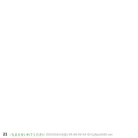
21
:
なまえをいれてください
2023/04/14(金) 06:38:09.54 ID:Cy6pxiOd0
.net