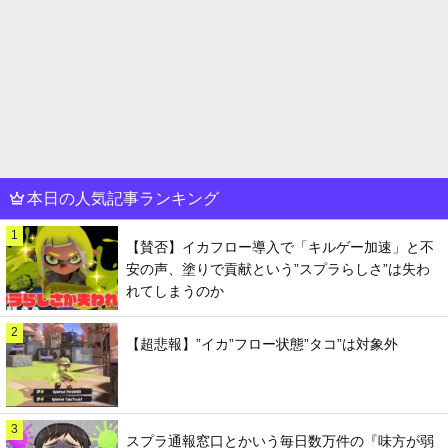
本日の人気記事ランキング
1
【賛否】イカフロー導入で「キルゲー加速」と不
安の声、塗りで貢献という”スプラらしさ”は失わ
れてしまうのか
2
【超悲報】”イカ”フロー状態”タコ”は対象外
3
スプラ通報窓口とかいう毎日数万件の『味方が弱