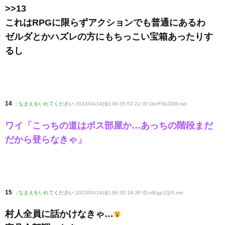
>>13
これはRPGに限らずアクションでも普通にあるわ
ゼルダとかハズレの方にもちっこい宝箱あったりす
るし
14
:
なまえをいれてください
2023/04/14(金) 06:35:02.22 ID:1boFSb2DM
.net
ワイ「こっちの道はボス部屋か…あっちの階段まだ
だから登らなきゃ」
15
:
なまえをいれてください
2023/04/14(金) 06:35:19.36 ID:rdEgp1Q/0
.net
村人全員に話かけなきゃ…