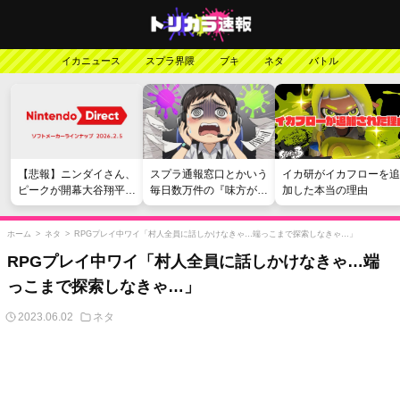
イカニュース
スプラ界隈
ブキ
ネタ
バトル
【悲報】ニンダイさん、
スプラ通報窓口とかいう
イカ研がイカフローを追
ピークが開幕大谷翔平の
毎日数万件の『味方が弱
加した本当の理由
がっかりダイレクトだっ
い』愚痴を読まされる苦
たと言われてしまう
行
ホーム
>
ネタ
>
RPGプレイ中ワイ「村人全員に話しかけなきゃ…端っこまで探索しなきゃ…」
RPGプレイ中ワイ「村人全員に話しかけなきゃ…端
っこまで探索しなきゃ…」
2023.06.02
ネタ