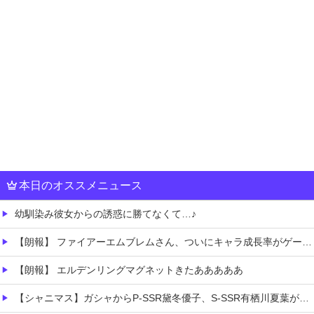
本日のオススメニュース
幼馴染み彼女からの誘惑に勝てなくて…♪
【朗報】 ファイアーエムブレムさん、ついにキャラ成長率がゲーム内で見れるようになる
【朗報】 エルデンリングマグネットきたあああああ
【シャニマス】ガシャからP-SSR黛冬優子、S-SSR有栖川夏葉が登場！イベントS-SR福丸小糸！