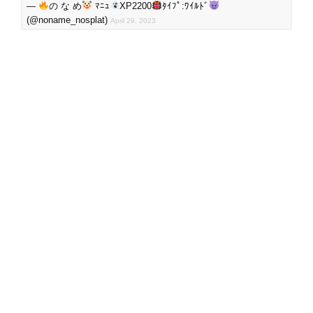
—
の な め
ﾏﾆｭ
XP2200
ﾀｲﾌﾟ:ﾜｲﾙﾄﾞ
(@noname_nosplat)
April 29, 2023