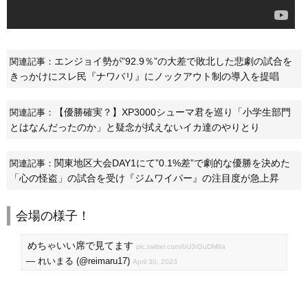
エンジョイ勢が”92.9％”の大差で敗北した悲劇の試合を
関連記事：
きっかけにスレ民『ナワバリ』にノックアウト制の導入を提唱
【優勝確実？】XP3000シューマ君を巡り「小学生部門
関連記事：
とはなんだったのか」と疑念が拭えないイカ達のやりとり
関東地区大会DAY1にて”0.1%差”で劇的な優勝を決めた
関連記事：
「心の怪盗」の試合を受け『ジムワイパー』の注目度が急上昇
会場の様子！
めちゃいい席で見てます
pic.twitter.com/bU3rGuDM8a
— れいまる (@reimaru17)
April 30, 2023