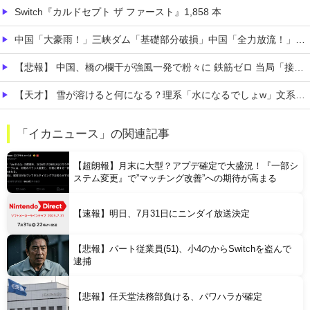
Switch『カルドセプト ザ ファースト』1,858 本
中国「大豪雨！」三峡ダム「基礎部分破損」中国「全力放流！」台風13号「中国上陸予測」台風15号「中国接近（画像」中国「台風同時上陸！（穀物生産が壊滅危機」→
【悲報】 中国、橋の欄干が強風一発で粉々に 鉄筋ゼロ 当局「接着剤でくっつけただけ」「正常で、品質問題はない」
【天才】 雪が溶けると何になる？理系「水になるでしょw」文系ワイ「はぁ～…」→結果ｗｗｗ
【悲痛】 溺れた11歳息子を助けようと川へ…40歳父親が死亡 息子は母親が救助 愛知
「イカニュース」の関連記事
【悲報】 ロシアさん、国民の財産を没収しはじめるｗｗｗｗｗ
【超朗報】月末に大型？アプデ確定で大盛況！『一部シ
ステム変更』で”マッチング改善”への期待が高まる
【速報】明日、7月31日にニンダイ放送決定
【悲報】パート従業員(51)、小4のからSwitchを盗んで
Powered by livedoor 相互RSS
逮捕
【悲報】任天堂法務部負ける、パワハラが確定