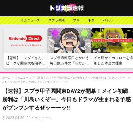
イカニュース
スプラ界隈
ブキ
ネタ
バトル
【悲報】ニンダイさん、
スプラ通報窓口とかいう
イカ研がイカフローを追
ピークが開幕大谷翔平の
毎日数万件の『味方が弱
加した本当の理由
がっかりダイレクトだっ
い』愚痴を読まされる苦
たと言われてしまう
行
ホーム
>
イカニュース
>
【速報】スプラ甲子園関東DAY2が開幕！メイン初戦勝利は「川島いくぞー」今
日もドラマが生まれる予感がプンプンするぜッーーッ!!
【速報】スプラ甲子園関東DAY2が開幕！メイン初戦
勝利は「川島いくぞー」今日もドラマが生まれる予感
がプンプンするぜッーーッ!!
2023.04.30
イカニュース