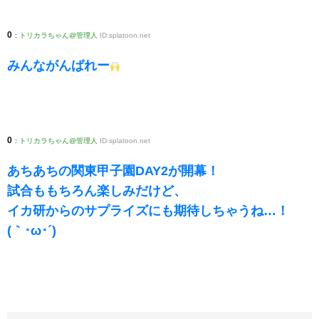
0
:
トリカラちゃん@管理人
ID:splatoon.net
みんながんばれー
0
:
トリカラちゃん@管理人
ID:splatoon.net
あちあちの関東甲子園DAY2が開幕！
試合ももちろん楽しみだけど、
イカ研からのサプライズにも期待しちゃうね…！
(｀･ω･´)ゞ