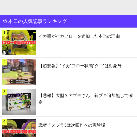
本日の人気記事ランキング
1
イカ研がイカフローを追加した本当の理由
2
【超悲報】”イカ”フロー状態”タコ”は対象外
3
【悲報】大型？アプデさん、新ブキ追加無しで確
定
4
識者「スプラ3は次回作への実験場」