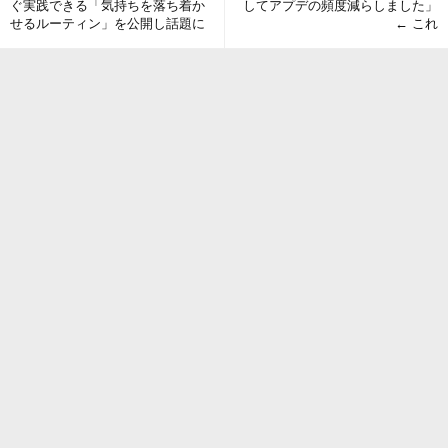
ぐ実践できる「気持ちを落ち着か
してアプデの頻度減らしました」
せるルーティン」を公開し話題に
← これ