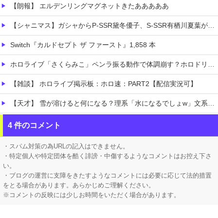
【朗報】 エルデンリングマグネットきたあああああ
【シャニマス】ガシャからP-SSR黛冬優子、S-SSR有栖川夏葉が登場！イベントS-SR福丸小糸！
Switch『カルドセプト ザ ファースト』1,858 本
ホロライブ「さくらみこ」ペンラ振る動作で体調崩す？ホロドリで画面酔いして凸待ち1時間で切り上げる「雪花ラミィ」コラボ配信に向けてゆっくり休む
【雑談】 ホロライブ掲示板：ホロ速：PART2【配信実況可】
【天才】 雪が溶けると何になる？理系「水になるでしょw」文系ワイ「はぁ～…」→結果ｗｗｗ
【悲痛】 溺れた11歳息子を助けようと川へ…40歳父親が死亡 息子は母親が救助 愛知
4 件のコメント
【悲報】 ロシアさん、国民の財産を没収しはじめるｗｗｗｗｗ
・スパム対策の為URLの記入はできません。
・特定個人や特定団体を酷く誹謗・中傷するようなコメントはお控え下さ
い。
・ブログの運営に支障をきたすようなコメントには必要に応じて法的措置
をとる場合があります。あらかじめご理解ください。
※コメントの反映には少しお時間をいただく場合があります。
Powered by livedoor 相互RSS