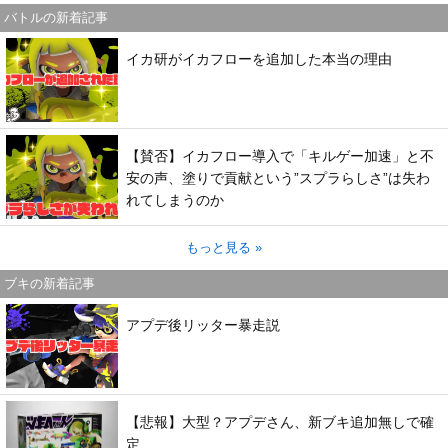
バトルの新着記事
イカ研がイカフローを追加した本当の理由
【賛否】イカフロー導入で「キルゲー加速」と不
安の声、塗りで貢献という”スプラらしさ”は失わ
れてしまうのか
もっと見る »
ブキの新着記事
アプデ後リッター暴走説
【悲報】大型？アプデさん、新ブキ追加無しで確
定