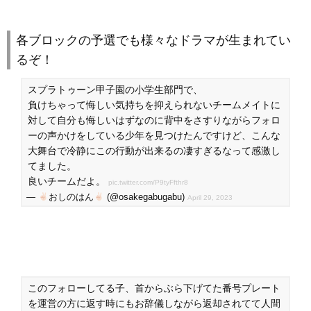
各ブロックの予選でも様々なドラマが生まれてい
るぞ！
スプラトゥーン甲子園の小学生部門で、
負けちゃって悔しい気持ちを抑えられないチームメイトに
対して自分も悔しいはずなのに背中をさすりながらフォロ
ーの声かけをしている少年を見つけたんですけど、こんな
大舞台で冷静にこの行動が出来るの凄すぎるなって感激し
てました。
良いチームだよ。
pic.twitter.com/P9tyFfthr8
—
おしのはん
(@osakegabugabu)
April 29, 2023
このフォローしてる子、首からぶら下げてた番号プレート
を運営の方に返す時にもお辞儀しながら返却されてて人間