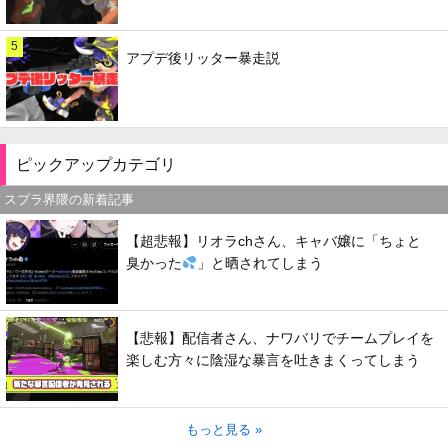
5
アプデ後リッター暴走説
ピックアップカテゴリ
スプラ界隈の新着記事
【超悲報】リオラchさん、キャバ嬢に「ちょと
臭かった
」と晒されてしまう
【悲報】配信者さん、ナワバリでチームプレイを
楽しむ方々に陰湿な暴言を吐きまくってしまう
もっと見る »