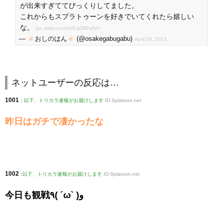
が出来すぎててびっくりしてました。
これからもスプラトゥーンを好きでいてくれたら嬉しい
な。
pic.twitter.com/VEaDRFw5hI
—
おしのはん
(@osakegabugabu)
April 29, 2023
ネットユーザーの反応は…
1001
:
以下、トリカラ速報がお届けします
ID:Splatoon.net
昨日はガチで凄かったな
1002
:
以下、トリカラ速報がお届けします
ID:Splatoon.net
今日も観戦٩( ´ω` )و