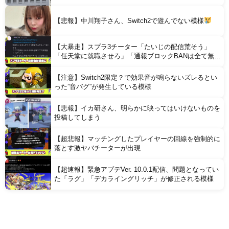
【悲報】中川翔子さん、Switch2で遊んでない模様
【大暴走】スプラ3チーター「たいじの配信荒そう」
「任天堂に就職させろ」「通報ブロックBANは全て無意
味」と行動がどんどん過激に
【注意】Switch2限定？で効果音が鳴らないズレるとい
った”音バグ”が発生している模様
【悲報】イカ研さん、明らかに映ってはいけないものを
投稿してしまう
【超悲報】マッチングしたプレイヤーの回線を強制的に
落とす激ヤバチーターが出現
【超速報】緊急アプデVer. 10.0.1配信、問題となってい
た「ラグ」「デカライングリッチ」が修正される模様