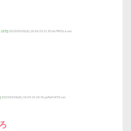
127])
2023/03/29(水) 16:04:23.31 ID:Hx7flPOLa
.net
)
2023/03/29(水) 16:05:10.26 ID:yeRaPz6T0
.net
ろ