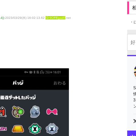
4])
2023/03/29(水) 16:02:13.62
ID:9OFl9gad0
.net
・