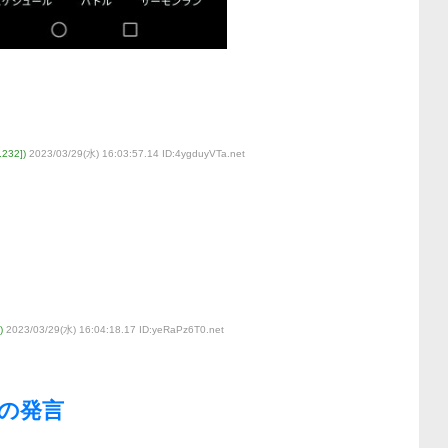
232])
2023/03/29(水) 16:03:57.14 ID:4ygduyVTa
.net
)
2023/03/29(水) 16:04:18.17 ID:yeRaPz6T0
.net
この発言