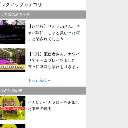
ピックアップカテゴリ
プラ界隈の新着記事
【超悲報】リオラchさん、キ
ャバ嬢に「ちょと臭かった
」と晒されてしまう
【悲報】配信者さん、ナワバ
リでチームプレイを楽しむ
方々に陰湿な暴言を吐きまく
ってしまう
もっと見る »
トルの新着記事
イカ研がイカフローを追加し
た本当の理由