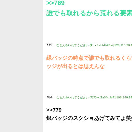
>>769
誰でも取れるから荒れる要
779
:
なまえをいれてください (ﾜｯﾁｮｲ abb9-7Bsi [126.116.20.1
緑バッジの時点で誰でも取れるくら
ッジが出るとは思えんな
784
:
なまえをいれてください (ｱｳｱｳｳｰ Sa0f-qJeR [106.146.34.
>>779
銀バッジのスクショあげてみてよ笑