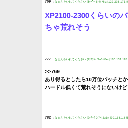
769
:
なまえをいれてください (ｵｯﾍﾟｹ Sr4f-/8jz [126.233.171.8
XP2100-2300くら
ちゃ荒れそう
777
:
なまえをいれてください (ｱｳｱｳｳｰ Sa0f-ifxs [106.131.188.
>>769
あり得るとしたら10万位バッチとか
ハードル低くて荒れそうにないけど
782
:
なまえをいれてください (ﾜｯﾁｮｲ 9f74-2z1n [59.138.1.84]