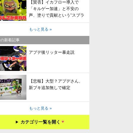
【賛否】イカフロー導入で
「キルゲー加速」と不安の
声、塗りで貢献という”スプラ
らしさ”は失われてしまうのか
もっと見る »
キの新着記事
アプデ後リッター暴走説
【悲報】大型？アプデさん、
新ブキ追加無しで確定
もっと見る »
カテゴリ一覧を開く