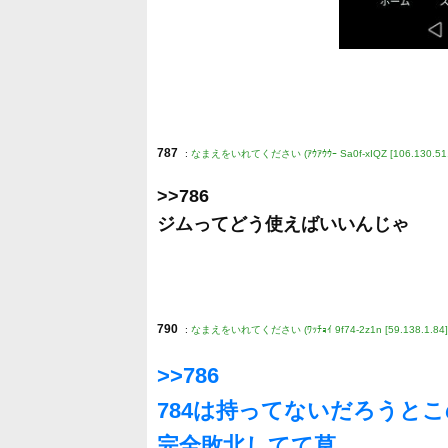
787
:
なまえをいれてください (ｱｳｱｳｳｰ Sa0f-xIQZ [106.130.51.
>>786
ジムってどう使えばいいんじゃ
790
:
なまえをいれてください (ﾜｯﾁｮｲ 9f74-2z1n [59.138.1.84]
>>786
784は持ってないだろうと
完全敗北してて草