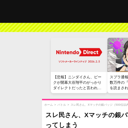
【悲報】ニンダイさん、ピー
スプラ通
クが開幕大谷翔平のがっかり
数万件の
ダイレクトだったと言われて
を読まさ
しまう
ホーム
>
バトル
>
スレ民さん、Xマッチの銀バッジ（500位
スレ民さん、Xマッチの銀バ
ってしまう