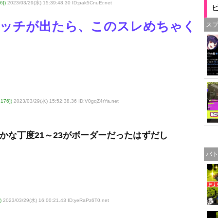
6])
2023/03/29(水) 15:39:48.30 ID:pak5CnuEr
.net
いのバッチが出たら、このスレめちゃく
ス
176])
2023/03/29(水) 15:52:38.36 ID:V0gqZ4rYa
.net
かな丁度21～23がボーダーだったはずだし
バ
)
2023/03/29(水) 16:00:21.43 ID:yeRaPz6T0
.net