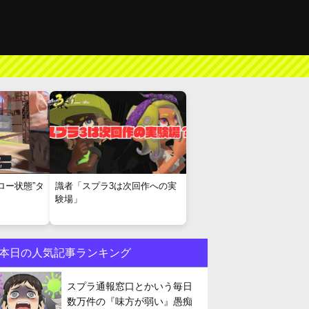
ロー状態”タ
識者「スプラ3は次回作への実
験場」
本日の人気記事ランキング
スプラ通報窓口とかいう毎日
数万件の『味方が弱い』愚痴