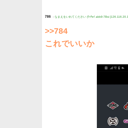
786
:
なまえをいれてください (ﾜｯﾁｮｲ abb9-7Bsi [126.116.20.1
>>784
これでいいか