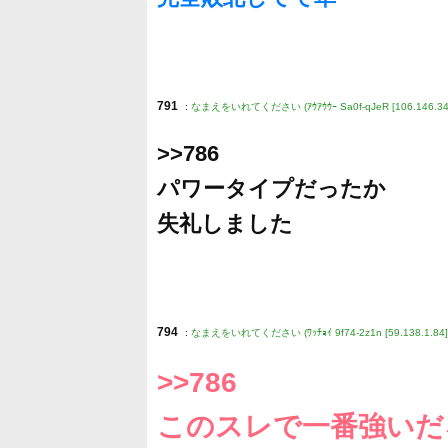
791
:
なまえをいれてください (ｱｳｱｳｳｰ Sa0f-qJeR [106.146.34.
>>786
パワータイプだったか
失礼しました
794
:
なまえをいれてください (ﾜｯﾁｮｲ 9f74-2z1n [59.138.1.84]
>>786
このスレで一番強いだ