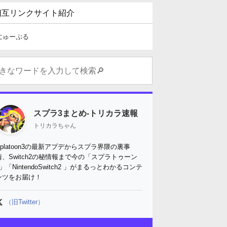
相互リンクサイト紹介
にゅーぷる
スプラ3まとめ-トリカラ速報
トリカラちゃん
Splatoon3の最新アプデからスプラ界隈の裏事
情、Switch2の秘情報まで今の「スプラトゥーン
3」「NintendoSwitch2 」がまるっとわかるコンテ
ンツをお届け！
（旧Twitter）