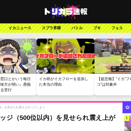
イカニュース
スプラ界隈
バトル
ブキ
フェス
報窓口とかいう毎日
イカ研がイカフローを追加し
【超悲報】”イカ”フ
『味方が弱い』愚痴
た本当の理由
コ”は対象外
れる苦行
以内）を見せられ震え上がってしまう
ッジ（500位以内）を見せられ震え上が
1