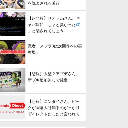
を読まされる苦行
【超悲報】リオラchさん、キ
ャバ嬢に「ちょと臭かった
」と晒されてしまう
識者「スプラ3は次回作への実
験場」
【悲報】大型？アプデさん、
新ブキ追加無しで確定
【悲報】ニンダイさん、ピー
クが開幕大谷翔平のがっかり
ダイレクトだったと言われて
しまう