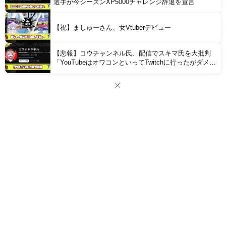
選手が今シーズンXP5000チャレンジ辞退を宣言
【祝】ましゅーさん、女Vtuberデビュー
【悲報】コウチャンネル氏、配信でスキマ氏を大批判
「YouTubeはオワコンといってTwitchに行ったがダメで
戻ってきたクズでダサいヤツ」