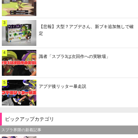
3
【悲報】大型？アプデさん、新ブキ追加無しで確
定
4
識者「スプラ3は次回作への実験場」
5
アプデ後リッター暴走説
ピックアップカテゴリ
スプラ界隈の新着記事