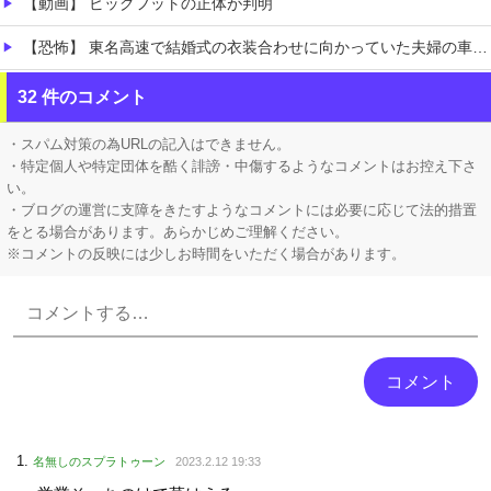
【動画】 ビッグフットの正体が判明
【恐怖】 東名高速で結婚式の衣装合わせに向かっていた夫婦の車に何度も何度も追突した60歳の男がヤバすぎる…こんなのに遭遇したらどうすればいいの？
【ネオポルテ】 実写配信中に金〇が映る大事故が発生!?
32 件のコメント
にじさんじ「緑仙」謝罪と募集を一緒にして怒られる「VTuberが歌ってこなかった埋もれた曲」ボカロPの抗議で歌ってみた非公開になること心配する声
・スパム対策の為URLの記入はできません。
・特定個人や特定団体を酷く誹謗・中傷するようなコメントはお控え下さ
い。
・ブログの運営に支障をきたすようなコメントには必要に応じて法的措置
をとる場合があります。あらかじめご理解ください。
※コメントの反映には少しお時間をいただく場合があります。
Powered by livedoor 相互RSS
名無しのスプラトゥーン
2023.2.12 19:33