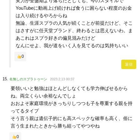
実力が全盛期より落ちたとしても、今のスタイルで
YouTubeに動画上げ続ければ食うに困らない程度のお金
は入り続けるやろからね
無論、生涯スプラの人気が続くことが前提だけど、そこ
はさすがに任天堂ブランド、終わるとは思えないわ。ま
あこれはスプラ好きの偏見混みだけど
なんにせよ、我が道をいく人を見てるのは気持ちいい
0
返信
名無しのスプラトゥーン
2023.2.13 00:37
要領いいと勉強はほとんどしなくても学力伸ばせるから
ね。両立くらい余裕なんでしょ
おおよそ家庭環境がきっちりしつつも子を尊重する親を持
ってるタイプ
そう言う親は遺伝子的にも高スペックな確率も高く、俗に
言う生まれたときから勝ち組ってやつやね
0