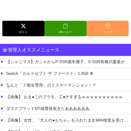
ポスト
URLコピー
トップ
管理人オススメニュース
【シャニマス】ガシャからP-SSR黛冬優子、S-SSR有栖川夏葉が登場！イベントS-SR福丸小糸！
Switch『カルドセプト ザ ファースト』1,858 本
なんと「ド痴女専用」のドスケベマンション！？
【画像】 おま●このプラモ、工●チすぎるｗｗｗｗｗｗｗｗｗｗ
ダスクブラッドNT抽選発表きたああああああ
【画像】 女性、『大人の●もちゃ』を入れたままMRI検査を受けた結果 →