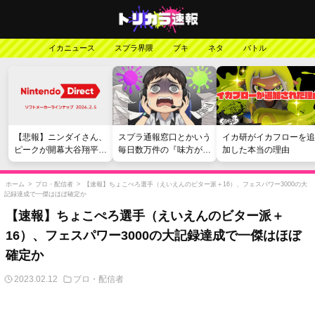
イカニュース
スプラ界隈
ブキ
ネタ
バトル
【悲報】ニンダイさん、
スプラ通報窓口とかいう
イカ研がイカフローを追
ピークが開幕大谷翔平の
毎日数万件の『味方が弱
加した本当の理由
がっかりダイレクトだっ
い』愚痴を読まされる苦
たと言われてしまう
行
ホーム
>
プロ・配信者
>
【速報】ちょこぺろ選手（えいえんのビター派＋16）、フェスパワー3000の大
記録達成で一傑はほぼ確定か
【速報】ちょこぺろ選手（えいえんのビター派＋
16）、フェスパワー3000の大記録達成で一傑はほぼ
確定か
2023.02.12
プロ・配信者