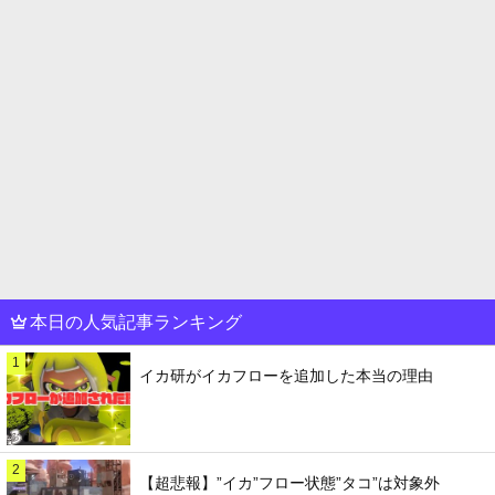
本日の人気記事ランキング
1
イカ研がイカフローを追加した本当の理由
2
【超悲報】”イカ”フロー状態”タコ”は対象外