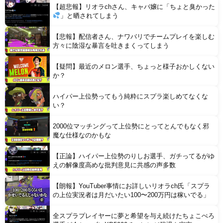
【超悲報】リオラchさん、キャバ嬢に「ちょと臭かった
」と晒されてしまう
【悲報】配信者さん、ナワバリでチームプレイを楽しむ
方々に陰湿な暴言を吐きまくってしまう
【疑問】最近のメロン選手、ちょっと様子おかしくない
Powered by livedoor 相互RSS
か？
ハイパー上位勢ってもう純粋にスプラ楽しめてなくな
い？
2000位マッチングって上位勢にとってとんでもなく邪
魔な仕様なのかもな
【正論】ハイパー上位勢のりしお選手、ガチってるがゆ
えの解像度高めな批判意見に共感の声多数
【朗報】YouTuber事情にお詳しいリオラch氏「スプラ
の上位実況者は月だいたい100〜200万円は稼いでる」
全スプラプレイヤーに夢と希望を与え続けたちょこぺろ