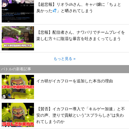
【超悲報】リオラchさん、キャバ嬢に「ちょと
臭かった
」と晒されてしまう
【悲報】配信者さん、ナワバリでチームプレイを
楽しむ方々に陰湿な暴言を吐きまくってしまう
もっと見る »
バトルの新着記事
イカ研がイカフローを追加した本当の理由
【賛否】イカフロー導入で「キルゲー加速」と不
安の声、塗りで貢献という”スプラらしさ”は失わ
れてしまうのか