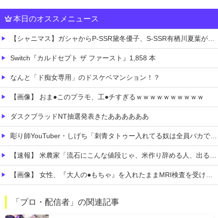
本日のオススメニュース
【シャニマス】ガシャからP-SSR黛冬優子、S-SSR有栖川夏葉が登場！イベントS-SR福丸小糸！
Switch『カルドセプト ザ ファースト』1,858 本
なんと「ド痴女専用」のドスケベマンション！？
【画像】 おま●このプラモ、工●チすぎるｗｗｗｗｗｗｗｗｗｗ
ダスクブラッドNT抽選発表きたああああああ
彫り師YouTuber・しげち「刺青タトゥー入れてる奴は全員バカです」「すごい民度低い」「5000円好きなんすよ、バカって」
【速報】 米農家「流石にこんな値段じゃ、米作り辞める人、出るんじゃないかなあ？？」
【画像】 女性、『大人の●もちゃ』を入れたままMRI検査を受けた結果 →
【動画】 ビッグフットの正体が判明
「プロ・配信者」の関連記事
【恐怖】 東名高速で結婚式の衣装合わせに向かっていた夫婦の車に何度も何度も追突した60歳の男がヤバすぎる…こんなのに遭遇したらどうすればいいの？