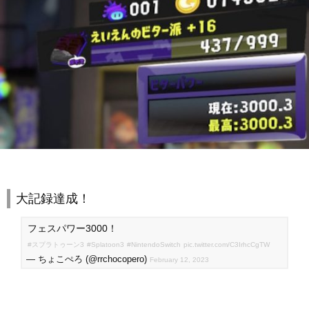
大記録達成！
フェスパワー3000！
#スプラトゥーン3
#Splatoon3
#NintendoSwitch
pic.twitter.com/C3IrhcCgTW
— ちょこぺろ (@rrchocopero)
February 12, 2023