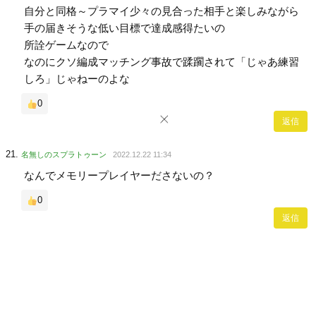
自分と同格～プラマイ少々の見合った相手と楽しみながら
手の届きそうな低い目標で達成感得たいの
所詮ゲームなので
なのにクソ編成マッチング事故で蹂躙されて「じゃあ練習
しろ」じゃねーのよな
0
返信
名無しのスプラトゥーン
2022.12.22 11:34
なんでメモリープレイヤーださないの？
0
返信