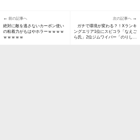
←
→
前の記事へ
次の記事へ
絶対に敵を逃さないカーボン使い
ガチで環境が変わる？！Xランキ
の粘着力がもはやホラーｗｗｗｗ
ングエリア1位にスピコラ「なえご
ｗｗｗｗｗ
ら氏」2位ジムワイパー「のりしお
ちゃん氏」と記録を塗り替える！