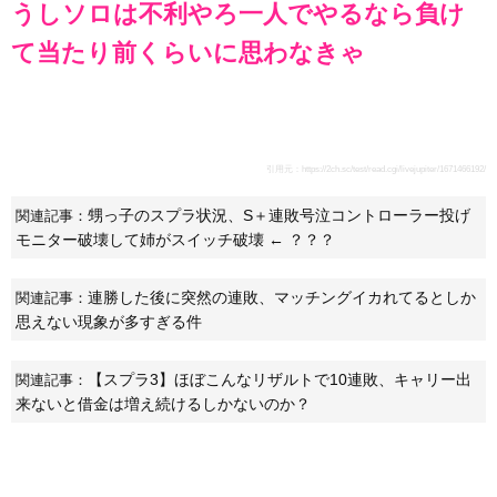
うしソロは不利やろ一人でやるなら負け
て当たり前くらいに思わなきゃ
引用元：
https://2ch.sc/test/read.cgi/livejupiter/1671466192/
甥っ子のスプラ状況、S＋連敗号泣コントローラー投げ
関連記事：
モニター破壊して姉がスイッチ破壊 ← ？？？
連勝した後に突然の連敗、マッチングイカれてるとしか
関連記事：
思えない現象が多すぎる件
【スプラ3】ほぼこんなリザルトで10連敗、キャリー出
関連記事：
来ないと借金は増え続けるしかないのか？