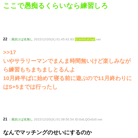
ここで愚痴るくらいなら練習しろ
22
:
風吹けば名無し
2022/12/20(火) 01:45:42.83
ID:b0H1dOaj0
.net
>>17
いやサラリーマンでまんま時間無いけど楽しみなが
ら練習もちまちましとるんよ
10月終半ばに始めて寝る前に遊ぶので11月終わりに
はS+5までは行ったし
21
:
風吹けば名無し
2022/12/20(火) 01:39:50.54 ID:GdLQOx0z0
.net
なんでマッチングのせいにするのか