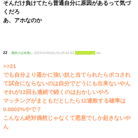
そんだけ負けてたら普通自分に原因があるって気づ
くだろ
あ、アホなのか
22
:
風吹けば名無し
2022/12/20(火) 01:45:42.83
ID:b0H1dOaj0
.net
>>21
でも自分より遥かに強い奴と当てられたらボコされ
て試合にならないのは自分でどうにも出来ないやん
それが12回も連続で続くのはおかしいやろ
マッチングがまともだとしたら12連敗する確率は
0.0002%やで？
こんなん絶対偶然じゃなくて悪意でしか起きないや
ん