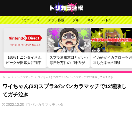
イカニュース
スプラ界隈
ブキ
ネタ
バトル
【悲報】ニンダイさん、
スプラ通報窓口とかいう
イカ研がイカフローを追
ピークが開幕大谷翔平の
毎日数万件の『味方が弱
加した本当の理由
がっかりダイレクトだっ
い』愚痴を読まされる苦
たと言われてしまう
行
ホーム
>
バンカラマッチ
>
ワイちゃん(32)スプラ3のバンカラマッチで12連敗してガチ泣き
ワイちゃん(32)スプラ3のバンカラマッチで12連敗し
てガチ泣き
2022.12.20
バンカラマッチ
ネタ