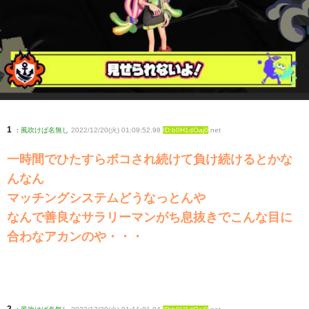
1
:
風吹けば名無し
2022/12/20(火) 01:09:52.98
ID:b0H1dOaj0
.net
一時間でひたすらボコされ続けて負け続けるとかな
んなん
マッチングシステムどうなっとんや
なんで善良なサラリーマンがち息抜きでこんな目に
合わなアカンのや・・・