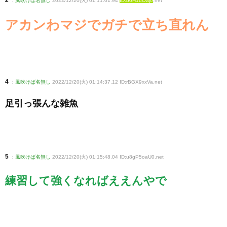
2
:
風吹けば名無し
2022/12/20(火) 01:11:01.94
ID:b0H1dOaj0
.net
アカンわマジでガチで立ち直れん
4
:
風吹けば名無し
2022/12/20(火) 01:14:37.12 ID:rBGX9xxVa
.net
足引っ張んな雑魚
5
:
風吹けば名無し
2022/12/20(火) 01:15:48.04 ID:u8gP5oaU0
.net
練習して強くなればええんやで