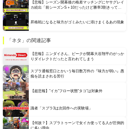
【悲報】シーズン開幕後の格差マッチングにヤサグレイ
カ続出「前シーズンS＋10だったけど勝率3割きって借
金生活始まった」
昇格戦になると味方がゴミみたいに溶けまくるあの現象
「ネタ」の関連記事
【悲報】ニンダイさん、ピークが開幕大谷翔平のがっか
りダイレクトだったと言われてしまう
スプラ通報窓口とかいう毎日数万件の『味方が弱い』愚
痴を読まされる苦行
【超悲報】”イカ”フロー状態”タコ”は対象外
識者「スプラ3は次回作への実験場」
【何故？】スプラトゥーンで女イカ使ってる人が圧倒的
に多い理由