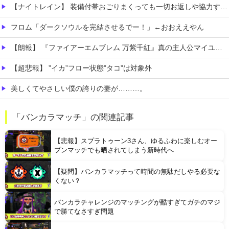
【ナイトレイン】 装備付帯おごりまくっても一切お返しや協力する気がないプレイヤーいるけど…
フロム「ダークソウルを完結させるでー！」←おおええやん
【朗報】 『ファイアーエムブレム 万紫千紅』真の主人公マイユニはキャラメイクが可能
【超悲報】 ”イカ”フロー状態”タコ”は対象外
美しくてやさしい僕の誇りの妻が………。
【速報】 エッセイスト「原爆を二度と使わせてはならない」→リプ「もちろん中国の核も非難する？」→即ブロック
「バンカラマッチ」の関連記事
韓国警察、大韓サッカー協会を家宅捜索 代表監督選考巡り
【悲報】スプラトゥーン3さん、ゆるふわに楽しむオー
プンマッチでも晒されてしまう新時代へ
【疑問】バンカラマッチって時間の無駄だしやる必要な
くない？
バンカラチャレンジのマッチングが酷すぎてガチのマジ
Powered by livedoor 相互RSS
で勝てなさすぎ問題