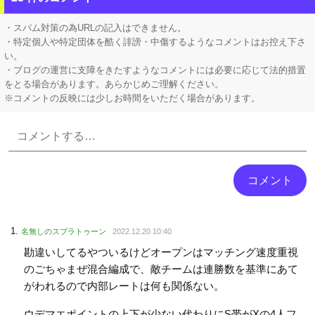
移民ベトナム女達の宅飲み、レベチｗｗｗｗｗｗｗｗｗｗｗｗｗｗｗｗｗｗｗｗｗｗｗｗ
・スパム対策の為URLの記入はできません。
・特定個人や特定団体を酷く誹謗・中傷するようなコメントはお控え下さ
い。
・ブログの運営に支障をきたすようなコメントには必要に応じて法的措置
をとる場合があります。あらかじめご理解ください。
※コメントの反映には少しお時間をいただく場合があります。
Powered by livedoor 相互RSS
名無しのスプラトゥーン
2022.12.20 10:40
勘違いしてるやついるけどオープンはマッチング速度重視
のごちゃまぜ混合編成で、敵チームは連勝数を基準にあて
がわれるので内部レートは何も関係ない。
ウデマエポイントの上下が少ない代わりにS帯がXの4人フ