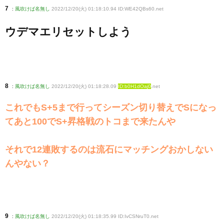
7
:
風吹けば名無し
2022/12/20(火) 01:18:10.94 ID:WE42QBs60
.net
ウデマエリセットしよう
8
:
風吹けば名無し
2022/12/20(火) 01:18:28.09
ID:b0H1dOaj0
.net
これでもS+5まで行ってシーズン切り替えでSになっ
てあと100でS+昇格戦のトコまで来たんや
それで12連敗するのは流石にマッチングおかしない
んやない？
9
:
風吹けば名無し
2022/12/20(火) 01:18:35.99 ID:IvCSNruT0
.net