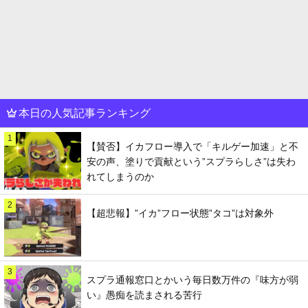
本日の人気記事ランキング
1
【賛否】イカフロー導入で「キルゲー加速」と不
安の声、塗りで貢献という”スプラらしさ”は失わ
れてしまうのか
2
【超悲報】”イカ”フロー状態”タコ”は対象外
3
スプラ通報窓口とかいう毎日数万件の『味方が弱
い』愚痴を読まされる苦行