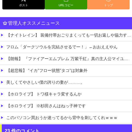
ポスト
URLコピー
トップ
管理人オススメニュース
【ナイトレイン】 装備付帯おごりまくっても一切お返しや協力する気がないプレイヤーいるけど…
フロム「ダークソウルを完結させるでー！」←おおええやん
【朗報】 『ファイアーエムブレム 万紫千紅』真の主人公マイユニはキャラメイクが可能
【超悲報】 ”イカ”フロー状態”タコ”は対象外
美しくてやさしい僕の誇りの妻が………。
【ホロライブ】 トワ様キャラ変するんか
【ホロライブ】 ※杉田さんはねっ子神です
このパソコン買おうか迷ってるから背中を刺してくれｗｗｗ
【朗報】 マツダ、新型CX-5が売れて黒字転換！！
23 件のコメント