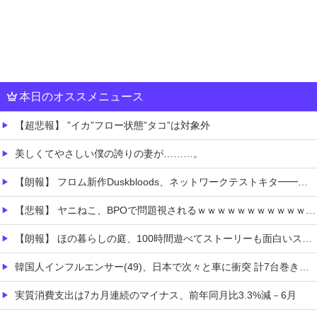
本日のオススメニュース
【超悲報】 ”イカ”フロー状態”タコ”は対象外
美しくてやさしい僕の誇りの妻が………。
【朗報】 フロム新作Duskbloods、ネットワークテストキタ━━━━(゜∀゜)━━━━!!
【悲報】 ヤニねこ、BPOで問題視されるｗｗｗｗｗｗｗｗｗｗｗｗｗ
【朗報】 ほの暮らしの庭、100時間遊べてストーリーも面白いスタバレの上位互換だとまじで好評
韓国人インフルエンサー(49)、日本で次々と車に衝突 計7台巻き込み 八王子
実質消費支出は7カ月連続のマイナス、前年同月比3.3%減－6月