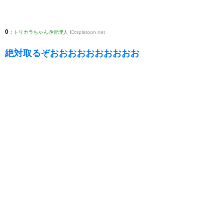
0
:
トリカラちゃん@管理人
ID:splatoon.net
絶対取るぞおおおおおおおおおお