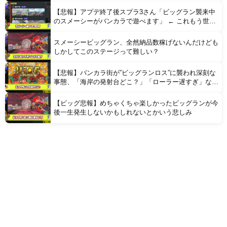
【悲報】アプデ終了後スプラ3さん「ビッグラン襲来中
のスメーシーがバンカラで遊べます」 ← これもう世界
観破壊じゃん…
スメーシービッグラン、全然納品数稼げないんだけども
しかしてこのステージって難しい？
【悲報】バンカラ街が”ビッグランロス”に襲われ深刻な
事態、「海岸の発射台どこ？」「ローラー遅すぎ」など
無気力バイターが増加してしまう
【ビッグ悲報】めちゃくちゃ楽しかったビッグランが今
後一生発生しないかもしれないとかいう悲しみ