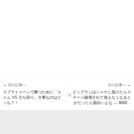
←
→
前の記事へ
次の記事へ
スプラトゥーンで勝つために「エ
ビッグランはシャケに負けたらス
イム VS 立ち回り」大事なのはど
テージ破壊されて使えなくなると
っち？！
かだったら面白いよな ← 8000い
いね