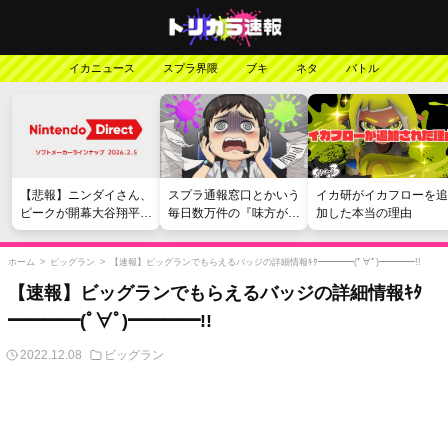
イカニュース
スプラ界隈
ブキ
ネタ
バトル
【悲報】ニンダイさん、
スプラ通報窓口とかいう
イカ研がイカフローを追
ピークが開幕大谷翔平の
毎日数万件の『味方が弱
加した本当の理由
がっかりダイレクトだっ
い』愚痴を読まされる苦
たと言われてしまう
行
ホーム
>
ビッグラン
>
【速報】ビッグランでもらえるバッジの詳細情報ｷﾀ━━━━(ﾟ∀ﾟ)━━━━!!
【速報】ビッグランでもらえるバッジの詳細情報ｷﾀ
━━━━(ﾟ∀ﾟ)━━━━!!
2022.12.08
ビッグラン