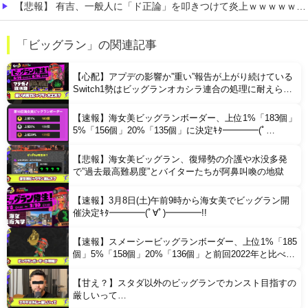
【悲報】 有吉、一般人に「ド正論」を叩きつけて炎上ｗｗｗｗｗｗｗｗ
【極旨牛鉄板】 吉野家のステーキ定食1500円、ガチで美味そうｗｗｗ
「ビッグラン」の関連記事
【衝撃】 「かわいい虫」ランキング、ついに発表される
【心配】アプデの影響か”重い”報告が上がり続けている
Switch1勢はビッグランオカシラ連合の処理に耐えられ
るのか
【速報】海女美ビッグランボーダー、上位1%「183個」
5%「156個」20%「135個」に決定ｷﾀ━━━━(ﾟ
∀ﾟ)━━━━!!
【悲報】海女美ビッグラン、復帰勢の介護や水没多発
Powered by livedoor 相互RSS
で”過去最高難易度”とバイターたちが阿鼻叫喚の地獄
【速報】3月8日(土)午前9時から海女美でビッグラン開
催決定ｷﾀ━━━━(ﾟ∀ﾟ)━━━━!!
【速報】スメーシービッグランボーダー、上位1%「185
個」5%「158個」20%「136個」と前回2022年と比べて
大幅に上昇した模様
【甘え？】スタダ以外のビッグランでカンスト目指すの
厳しいって…