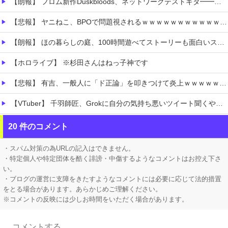
【朗報】 フロム新作Duskbloods、ネットワークテストキタ━━━━(゜∀゜)━━━━!!
【悲報】 ヤニねこ、BPOで問題視されるｗｗｗｗｗｗｗｗｗｗｗｗｗ
【朗報】 ほの暮らしの庭、100時間遊べてストーリーも面白いスタバレの上位互換だとまじで好評
【ホロライブ】 ※杉田さんはねっ子神です
【悲報】 有吉、一般人に「ド正論」を叩きつけて炎上ｗｗｗｗｗｗｗｗ
【VTuber】 千羽師匠、Grokに自分の気持ち悪いツイート聞くやつやってるのかなって思ったら相手鴨神やんけ
【極旨牛鉄板】 吉野家のステーキ定食1500円、ガチで美味そうｗｗｗ
20 件のコメント
【衝撃】 「かわいい虫」ランキング、ついに発表される
・スパム対策の為URLの記入はできません。
・特定個人や特定団体を酷く誹謗・中傷するようなコメントはお控え下さ
い。
・ブログの運営に支障をきたすようなコメントには必要に応じて法的措置
をとる場合があります。あらかじめご理解ください。
※コメントの反映には少しお時間をいただく場合があります。
Powered by livedoor 相互RSS