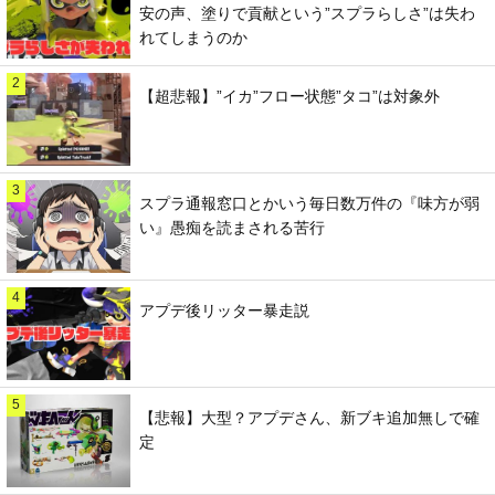
安の声、塗りで貢献という”スプラらしさ”は失わ
れてしまうのか
2
【超悲報】”イカ”フロー状態”タコ”は対象外
3
スプラ通報窓口とかいう毎日数万件の『味方が弱
い』愚痴を読まされる苦行
4
アプデ後リッター暴走説
5
【悲報】大型？アプデさん、新ブキ追加無しで確
定