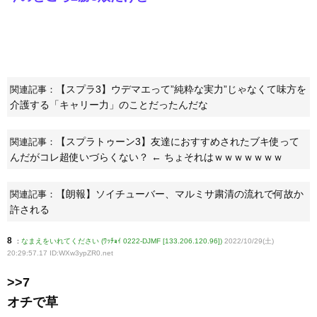
【スプラ3】ウデマエって”純粋な実力”じゃなくて味方を
関連記事：
介護する「キャリー力」のことだったんだな
【スプラトゥーン3】友達におすすめされたブキ使って
関連記事：
んだがコレ超使いづらくない？ ← ちょそれはｗｗｗｗｗｗｗ
【朗報】ソイチューバー、マルミサ粛清の流れで何故か
関連記事：
許される
8
:
なまえをいれてください (ﾜｯﾁｮｲ 0222-DJMF [133.206.120.96])
2022/10/29(土)
20:29:57.17 ID:WXw3ypZR0
.net
>>7
オチで草