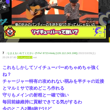
7
:
なまえをいれてください (ﾜｯﾁｮｲ 8723-Hmbj [126.112.243.198])
2022/10/29(土)
20:29:37.80
ID:ALjqIsNE0
.net
これもしかしてソイチューバーめちゃめちゃ強く
ね？
チャージャー特有の攻めれない弱みを半チャの近接
とマルミサで攻めどころ作れる
守りもメインの射程と一確で強い
毎回前線維持に貢献できてる気がするわ
今のところ2勝8敗だけど