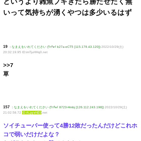
というより雑魚ブキきたら勝たせたく無
いって気持ちが湧くやつは多少いるはず
19
:
なまえをいれてください (ﾜｯﾁｮｲ b27a-eCT5 [115.179.43.120])
2022/10/29(土)
20:32:19.95 ID:imTjuHHq0
.net
>>7
草
157
:
なまえをいれてください (ﾜｯﾁｮｲ 8723-Hmbj [126.112.243.198])
2022/10/29(土)
21:02:58.72
ID:ALjqIsNE0
.net
ソイチューバー使って4勝12敗だったんだけどこれホ
コで弱いだけだよな？