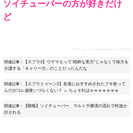
ソイチューバーの方が好きだけ
ど
引用元：
https://2ch.sc/test/read.cgi/famicom/1667040115/
【スプラ3】ウデマエって”純粋な実力”じゃなくて味方を
関連記事：
介護する「キャリー力」のことだったんだな
【スプラトゥーン3】友達におすすめされたブキ使って
関連記事：
んだがコレ超使いづらくない？ ← ちょそれはｗｗｗｗｗｗｗ
【朗報】ソイチューバー、マルミサ粛清の流れで何故か
関連記事：
許される