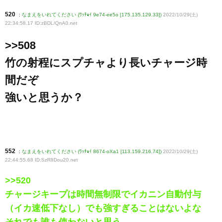
520
:
なまえをいれてください (ﾜｯﾁｮｲ 9e74-ee5o [175.135.129.33])
2022/10/29(土)
22:34:58.17 ID:zBDL/QnA0
.net
>>508
竹の射程にスプチャより長いチャージ時
間だぞ
強いと思うか？
552
:
なまえをいれてください (ﾜｯﾁｮｲ 8674-oXa1 [113.159.216.74])
2022/10/29(土)
22:44:55.68 ID:SzR8Dou20
.net
>>520
チャージキープは時間無制限でイカニン自動付与
（イカ速低下なし）でも強すぎることはないよな
それでも誰も使わないと思う