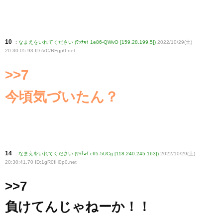
10
:
なまえをいれてください (ﾜｯﾁｮｲ 1e86-QWvO [159.28.199.5])
2022/10/29(土)
20:30:05.93 ID:iVC/RFgp0
.net
>>7
今頃気づいたん？
14
:
なまえをいれてください (ﾜｯﾁｮｲ cff5-5UCg [118.240.245.163])
2022/10/29(土)
20:30:41.70 ID:1gR0fH0p0
.net
>>7
負けてんじゃねーか！！