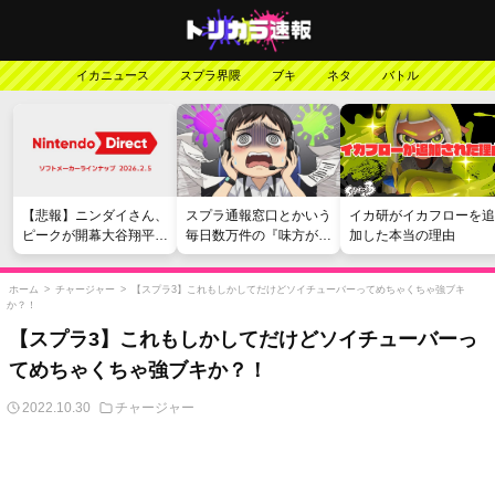
イカニュース
スプラ界隈
ブキ
ネタ
バトル
【悲報】ニンダイさん、
スプラ通報窓口とかいう
イカ研がイカフローを追
ピークが開幕大谷翔平の
毎日数万件の『味方が弱
加した本当の理由
がっかりダイレクトだっ
い』愚痴を読まされる苦
たと言われてしまう
行
ホーム
>
チャージャー
>
【スプラ3】これもしかしてだけどソイチューバーってめちゃくちゃ強ブキ
か？！
【スプラ3】これもしかしてだけどソイチューバーっ
てめちゃくちゃ強ブキか？！
2022.10.30
チャージャー