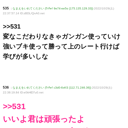
535
:
なまえをいれてください (ﾜｯﾁｮｲ 9e74-ee5o [175.135.129.33])
2022/10/29(土)
22:37:57.14 ID:zBDL/QnA0
.net
>>531
変なこだわりなきゃガンガン使っていけ
強いブキ使って勝って上のレート行けば
学びが多いしな
536
:
なまえをいれてください (ﾜｯﾁｮｲ c3d0-6xKS [112.71.246.36])
2022/10/29(土)
22:38:19.84 ID:e0kHlD7u0
.net
>>531
いいよ君は頑張ったよ