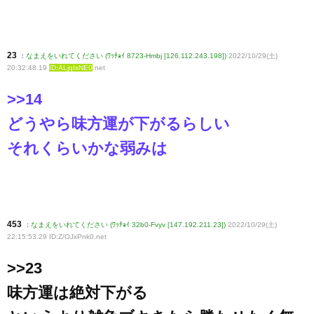
23
:
なまえをいれてください (ﾜｯﾁｮｲ 8723-Hmbj [126.112.243.198])
2022/10/29(土)
20:32:48.19
ID:ALjqIsNE0
.net
>>14
どうやら味方運が下がるらしい
それくらいかな弱みは
453
:
なまえをいれてください (ﾜｯﾁｮｲ 32b0-Fvyv [147.192.211.23])
2022/10/29(土)
22:15:53.29 ID:Z/OJxPnk0
.net
>>23
味方運は絶対下がる