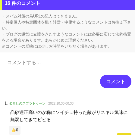
【炎上】 居酒屋『6人で4939円』の会計に賛否→なんG民の投票結果が笑えるｗｗｗ
16 件のコメント
【有能】 政府「トラックはサービスエリア利用有料化すればサボらず走るし流問題解決じゃね？」
・スパム対策の為URLの記入はできません。
・特定個人や特定団体を酷く誹謗・中傷するようなコメントはお控え下さ
い。
・ブログの運営に支障をきたすようなコメントには必要に応じて法的措置
をとる場合があります。あらかじめご理解ください。
※コメントの反映には少しお時間をいただく場合があります。
Powered by livedoor 相互RSS
名無しのスプラトゥーン
2022.10.30 00:33
凸砂適正高いのか稀にソイチュ持った敵がリスキル気味に
無双してきてビビる
0