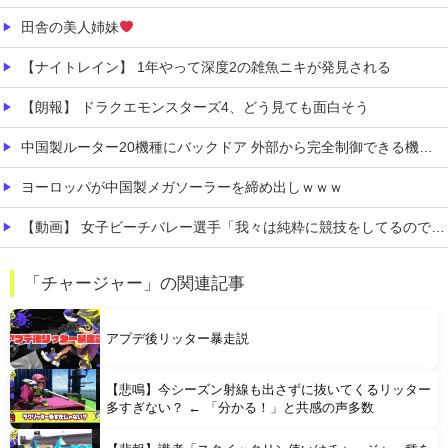
田舎の美人姉妹
【ナイトレイン】 1年やって深度2の雑魚ニキが発見される
【朗報】 ドラクエモンスターズ4、どう見ても面白そう
中国製ルーター20機種にバックドア 外部から完全制御できる機能が仕込まれていた
ヨーロッパが中国製メガソーラーを締め出しｗｗｗ
【動画】 女子ビーチバレー選手「我々は純粋に競技をしてるので性的な目で見ないでください！！」
【炎上】 居酒屋『6人で4939円』の会計に賛否→なんG民の投票結果が笑えるｗｗｗ
「チャージャー」の関連記事
【有能】 政府「トラックはサービスエリア利用有料化すればサボらず走るし流問題解決じゃね？」
アプデ後リッター暴走説
【悲鳴】今シーズン射線も出さずに抜いてくるリッター
多すぎない？ ← 「分かる！」と共感の声多数