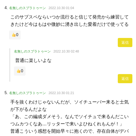
名無しのスプラトゥーン
2022.10.30 01:04
このサブスペならいつか流行ると信じて発売から練習して
きたけど今はもはや微妙に湧き出した愛着だけで使ってる
0
返信
名無しのスプラトゥーン
2022.10.30 02:48
普通に楽しいよな
0
返信
名無しのスプラトゥーン
2022.10.30 01:21
手を抜くわけじゃないんだが、ソイチューバー来ると士気
が下がるんだよな
「あ、この編成ダメそう。なんでソイチュで来るんだこい
つムカつくなあ…リッターで来いよひねくれもんが！」
普通こういう感想を開始早々に抱くので、存在自体がデバ