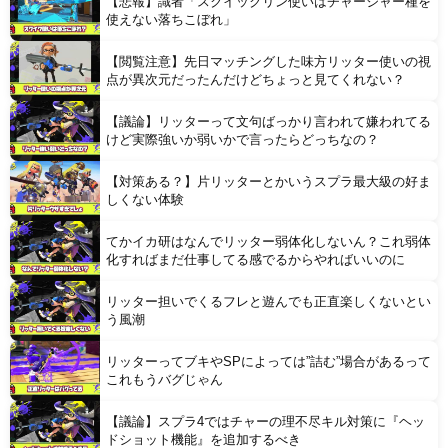
【悲報】識者「スクイックリン使いはチャージャー種を
Powered by livedoor 相互RSS
使えない落ちこぼれ」
【閲覧注意】先日マッチングした味方リッター使いの視
点が異次元だったんだけどちょっと見てくれない？
【議論】リッターって文句ばっかり言われて嫌われてる
けど実際強いか弱いかで言ったらどっちなの？
【対策ある？】片リッターとかいうスプラ最大級の好ま
しくない体験
てかイカ研はなんでリッター弱体化しないん？これ弱体
化すればまだ仕事してる感でるからやればいいのに
リッター担いでくるフレと遊んでも正直楽しくないとい
う風潮
リッターってブキやSPによっては”詰む”場合があるって
これもうバグじゃん
【議論】スプラ4ではチャーの理不尽キル対策に『ヘッ
ドショット機能』を追加するべき