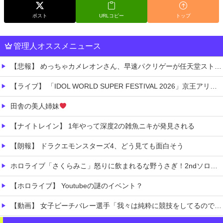
ポスト
URLコピー
トップ
管理人オススメニュース
【悲報】 めっちゃカメレオンさん、早速パクリゲーが任天堂ストアに登場してしまう……
【ライブ】 「IDOL WORLD SUPER FESTIVAL 2026」京王アリーナTOKYO開催決定
田舎の美人姉妹
【ナイトレイン】 1年やって深度2の雑魚ニキが発見される
【朗報】 ドラクエモンスターズ4、どう見ても面白そう
ホロライブ「さくらみこ」怒りに飲まれるな野うさぎ！2ndソロライブで犯行予告「咲き乱れみこち」一線を越えた発言に一部35Pが酷いこと言うなと怒る
【ホロライブ】 Youtubeの謎のイベント？
【動画】 女子ビーチバレー選手「我々は純粋に競技をしてるので性的な目で見ないでください！！」