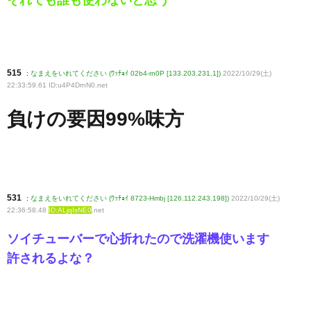
515
:
なまえをいれてください (ﾜｯﾁｮｲ 02b4-rn0P [133.203.231.1])
2022/10/29(土)
22:33:59.61 ID:u4P4DrnN0
.net
負けの要因99%味方
531
:
なまえをいれてください (ﾜｯﾁｮｲ 8723-Hmbj [126.112.243.198])
2022/10/29(土)
22:36:58.48
ID:ALjqIsNE0
.net
ソイチューバーで心折れたので洗濯機使います
許されるよな？