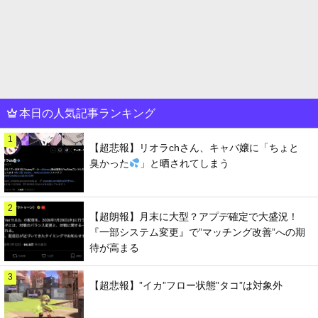
本日の人気記事ランキング
1
【超悲報】リオラchさん、キャバ嬢に「ちょと
臭かった
」と晒されてしまう
2
【超朗報】月末に大型？アプデ確定で大盛況！
『一部システム変更』で”マッチング改善”への期
待が高まる
3
【超悲報】”イカ”フロー状態”タコ”は対象外