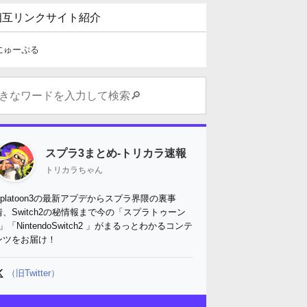
相互リンクサイト紹介
にゅーぷる
スプラ3まとめ-トリカラ速報
トリカラちゃん
Splatoon3の最新アプデからスプラ界隈の裏事
情、Switch2の秘情報まで今の「スプラトゥーン
3」「NintendoSwitch2 」がまるっとわかるコンテ
ンツをお届け！
（旧Twitter）