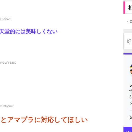
DFfZrSZ0
・
天堂的には美味しくない
D:eKGWYSzd0
wrUs6x540
ネトフリとアマプラに対応してほしい