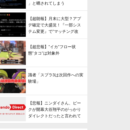
」と晒されてしまう
【超朗報】月末に大型？アプ
デ確定で大盛況！『一部シス
テム変更』で”マッチング改
善”への期待が高まる
【超悲報】”イカ”フロー状
態”タコ”は対象外
識者「スプラ3は次回作への実
験場」
【悲報】ニンダイさん、ピー
クが開幕大谷翔平のがっかり
ダイレクトだったと言われて
しまう