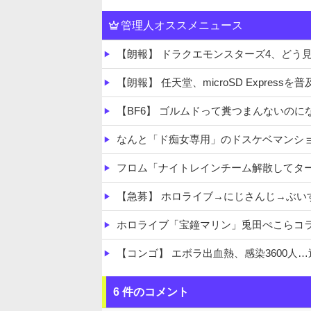
管理人オススメニュース
【朗報】 ドラクエモンスターズ4、どう
【朗報】 任天堂、microSD Express
【BF6】 ゴルムドって糞つまんないの
なんと「ド痴女専用」のドスケベマンシ
フロム「ナイトレインチーム解散してタ
【急募】 ホロライブ→にじさんじ→ぶい
ホロライブ「宝鐘マリン」兎田ぺこらコラボに協力！ホロ夏アモ
【コンゴ】 エボラ出血熱、感染3600人
【画像】坂道女子のバスト一覧ｗｗｗｗ
6 件のコメント
【画像】 宇垣美里「学生時代は全然モテなかっ