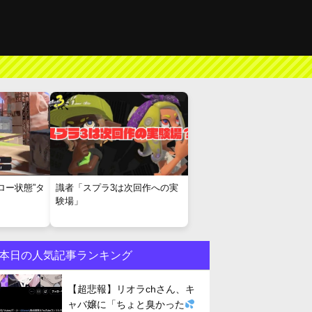
ロー状態”タ
識者「スプラ3は次回作への実
験場」
本日の人気記事ランキング
【超悲報】リオラchさん、キ
ャバ嬢に「ちょと臭かった