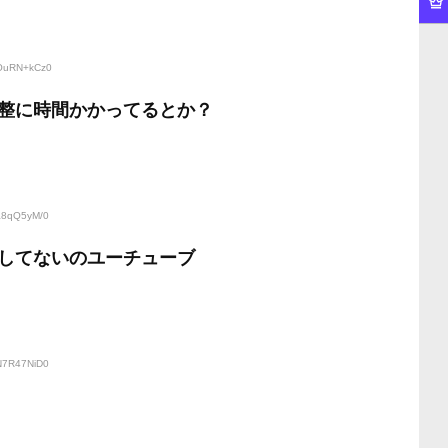
:OuRN+kCz0
整に時間かかってるとか？
:a8qQ5yM/0
してないのユーチューブ
:N7R47NiD0