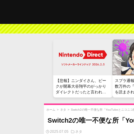
【悲報】ニンダイさん、ピー
スプラ通
クが開幕大谷翔平のがっかり
数万件の
ダイレクトだったと言われて
を読まさ
しまう
ホーム
>
ネタ
>
Switch2の唯一不便な所「YouTubeとニコ
Switch2の唯一不便な所「
2025.07.05
ネタ