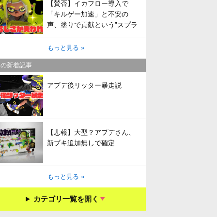
【賛否】イカフロー導入で
「キルゲー加速」と不安の
声、塗りで貢献という”スプラ
らしさ”は失われてしまうのか
もっと見る »
キの新着記事
アプデ後リッター暴走説
【悲報】大型？アプデさん、
新ブキ追加無しで確定
もっと見る »
カテゴリ一覧を開く