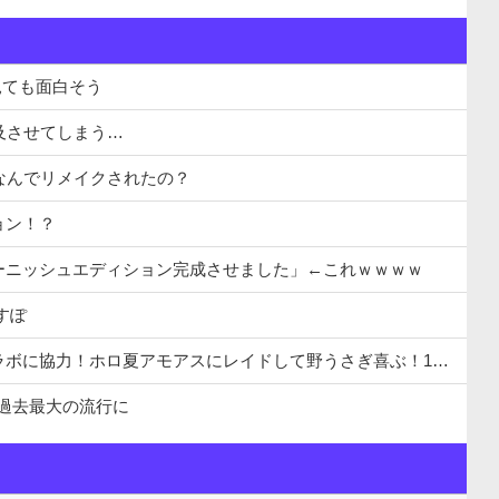
見ても面白そう
を普及させてしまう…
になんでリメイクされたの？
ョン！？
ーニッシュエディション完成させました」←これｗｗｗｗ
すぽ
アスにレイドして野うさぎ喜ぶ！1時間で切り上げた飲酒配信の気になる続きは「メン限」
…過去最大の流行に
ｗｗｗｗｗｗｗｗwｗｗｗｗ
たです」←これほんまかぁ？w w w w w w w w