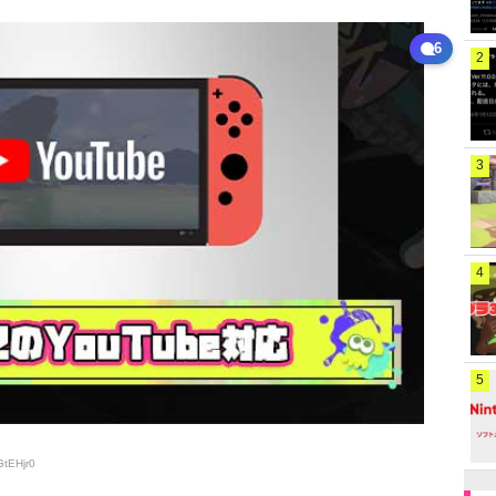
6
2
3
4
5
GtEHjr0