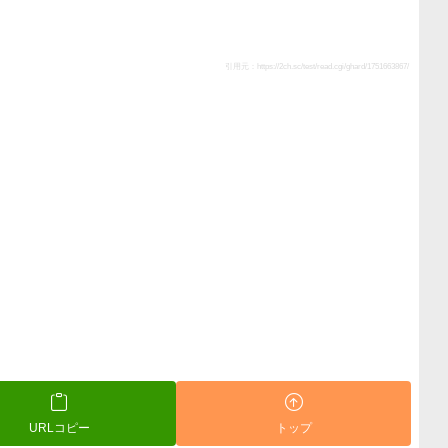
引用元：
https://2ch.sc/test/read.cgi/ghard/1751663867/
URLコピー
トップ