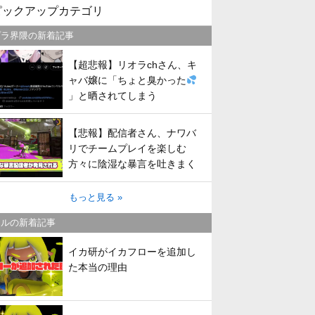
ピックアップカテゴリ
プラ界隈の新着記事
【超悲報】リオラchさん、キ
ャバ嬢に「ちょと臭かった
」と晒されてしまう
【悲報】配信者さん、ナワバ
リでチームプレイを楽しむ
方々に陰湿な暴言を吐きまく
ってしまう
もっと見る »
トルの新着記事
イカ研がイカフローを追加し
た本当の理由