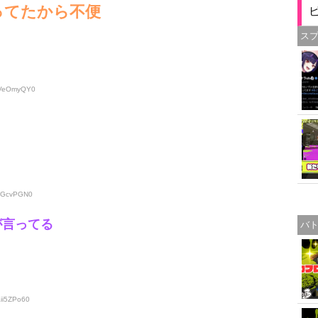
ってたから不便
ス
:mVeOmyQY0
gFGcvPGN0
eが言ってる
バ
aii5ZPo60