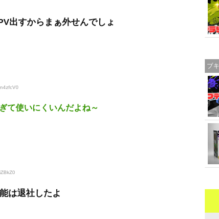
がPV出すからまぁ外せんでしょ
ブ
8n4zfcV0
ぎて使いにくいんだよね～
TiZBkZ0
有能は退社したよ