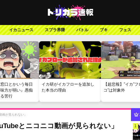
イカニュース
スプラ界隈
バトル
ブキ
フェス
報窓口とかいう毎日
イカ研がイカフローを追加し
【超悲報】”イカ”フ
『味方が弱い』愚痴
た本当の理由
コ”は対象外
れる苦行
ニコ動画が見られない」
YouTubeとニコニコ動画が見られない」
1