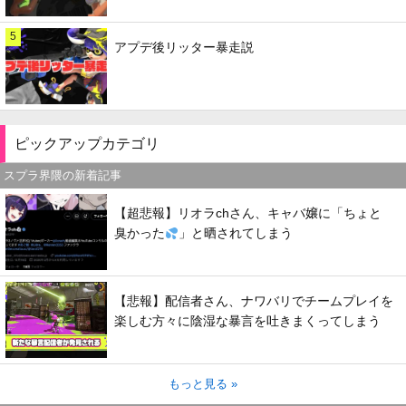
5
アプデ後リッター暴走説
ピックアップカテゴリ
スプラ界隈の新着記事
【超悲報】リオラchさん、キャバ嬢に「ちょと
臭かった
」と晒されてしまう
【悲報】配信者さん、ナワバリでチームプレイを
楽しむ方々に陰湿な暴言を吐きまくってしまう
もっと見る »