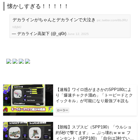
懐かしすぎる！！！！！
デカラインがちゃんとデカラインで大泣き
pic.twitter.com/8bJRU
hBjMJ
— デカライン高架下 (@_ql0r)
June 12, 2025
【速報】ワイロ惑がまさかのSPP180によ
り「爆速チャクチ溜め」「トーピードとク
イックキル」が可能になり最強ブキ説も
ローラー
【朗報】スプスピ（SPP190）「ウルショ
約5秒で撃てます」 ← ぶっ壊れｗｗｗ フ
ィンセント（SPP180）「自分は3秒でいけ