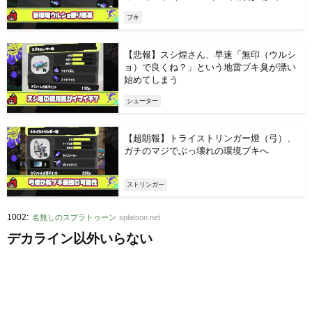
ます」 ← でも弱い【悲報】
ブキ
【悲報】スシ煌さん、早速「無印（ウルシ
ョ）で良くね？」という地雷ブキ臭が漂い
始めてしまう
シューター
【超朗報】トライストリンガー燈（弓）、
ガチのマジでぶっ壊れの環境ブキへ
ストリンガー
:
1002
名無しのスプラトゥーン
splatoon.net
デカライン以外いらない