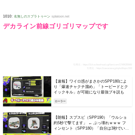
:
1010
名無しのスプラトゥーン
splatoon.net
デカライン前線ゴリゴリマップです
引用元：
https://2ch.sc/test/read.cgi/famicom/1749635566/
引用元：
https://zawazawa.jp/spla3/topic/333
【速報】ワイロ惑がまさかのSPP180によ
り「爆速チャクチ溜め」「トーピードとク
イックキル」が可能になり最強ブキ説も
ローラー
【朗報】スプスピ（SPP190）「ウルショ
約5秒で撃てます」 ← ぶっ壊れｗｗｗ フ
ィンセント（SPP180）「自分は3秒でいけ
ます」 ← でも弱い【悲報】