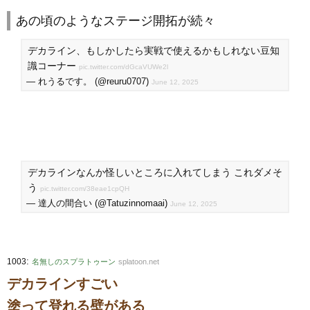
あの頃のようなステージ開拓が続々
デカライン、もしかしたら実戦で使えるかもしれない豆知
識コーナー
pic.twitter.com/dGcaVUWe2l
— れうるです。 (@reuru0707)
June 12, 2025
デカラインなんか怪しいところに入れてしまう これダメそ
う
pic.twitter.com/38eae1cpQH
— 達人の間合い (@Tatuzinnomaai)
June 12, 2025
:
1003
名無しのスプラトゥーン
splatoon.net
デカラインすごい
塗って登れる壁がある