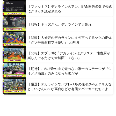
【ファッ！？】デカラインのアレ、BAN報告多数で公式
にグリッチ認定される
【悲報】キッズさん、デカラインで大暴れ
【朗報】大好評のデカラインに文句言ってるヤツの正体
『クソ芋長射程ブキ使い』 と判明
【悲報】スプラ3勢「デカラインはクソステ、懐古厨が
楽しんでるだけで全然面白くない」
【期待】これでSwitchで遊べない唯一のステージが『シ
オノメ油田』のみになった訳だが
【厳選】デカラインでバグレベルの強ポジやえ？そんな
とこいけんの？な高台などが有能デバッカーたちにより
続々発見される【8選】