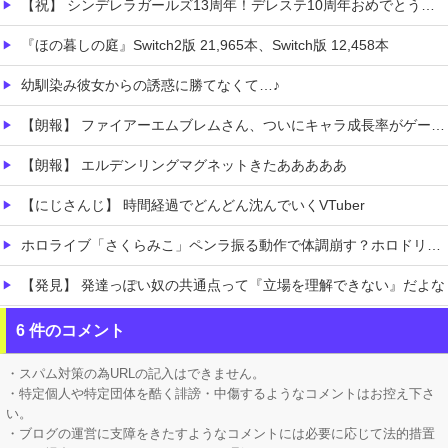
【祝】 シンデレラガールズ13周年！デレステ10周年おめでとう！ガチャ更新SSR八神マキノ・イベントSRイヴ、SR望月聖！
『ほの暮しの庭』Switch2版 21,965本、Switch版 12,458本
幼馴染み彼女からの誘惑に勝てなくて…♪
【朗報】 ファイアーエムブレムさん、ついにキャラ成長率がゲーム内で見れるようになる
【朗報】 エルデンリングマグネットきたあああああ
【にじさんじ】 時間経過でどんどん沈んでいくVTuber
ホロライブ「さくらみこ」ペンラ振る動作で体調崩す？ホロドリで画面酔いして凸待ち1時間で切り上げる「雪花ラミィ」コラボ配信に向けてゆっくり休む
【発見】 発達っぽい奴の共通点って『立場を理解できない』だよな
【AI】 AI使い自然界にないウイルスを作製 米スタンフォード大学が成果発表
6 件のコメント
【悲痛】 溺れた11歳息子を助けようと川へ…40歳父親が死亡 息子は母親が救助 愛知
・スパム対策の為URLの記入はできません。
・特定個人や特定団体を酷く誹謗・中傷するようなコメントはお控え下さ
い。
・ブログの運営に支障をきたすようなコメントには必要に応じて法的措置