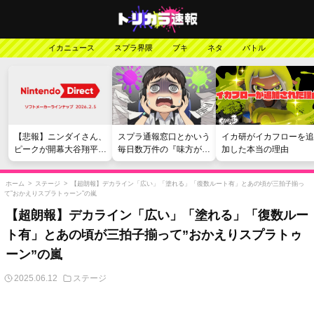
イカニュース
スプラ界隈
ブキ
ネタ
バトル
【悲報】ニンダイさん、
スプラ通報窓口とかいう
イカ研がイカフローを追
ピークが開幕大谷翔平の
毎日数万件の『味方が弱
加した本当の理由
がっかりダイレクトだっ
い』愚痴を読まされる苦
たと言われてしまう
行
ホーム
>
ステージ
>
【超朗報】デカライン「広い」「塗れる」「復数ルート有」とあの頃が三拍子揃っ
て”おかえりスプラトゥーン”の嵐
【超朗報】デカライン「広い」「塗れる」「復数ルー
ト有」とあの頃が三拍子揃って”おかえりスプラトゥ
ーン”の嵐
2025.06.12
ステージ