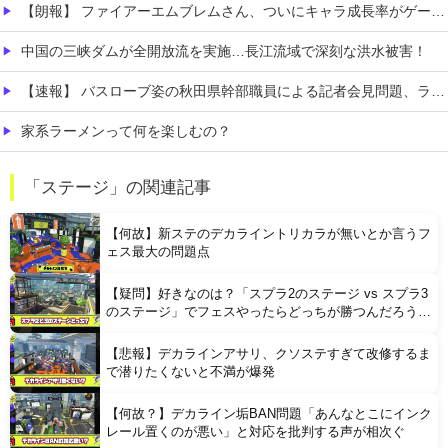
【朗報】 ファイアーエムブレムさん、ついにキャラ成長率がゲーム内で見れるようになる
中国の三峡ダムが全開放流を実施…長江流域で深刻な洪水被害！
【速報】 バスローブ姿の秋田県幹部職員による記者会見問題、ラブホテルからの参加だと特定「体調が優れなかったため...」とは何だったのか
家系ラーメンって何を楽しむの？
【発見】 発達っぽい奴の共通点って『立場を理解できない』だよな
「ステージ」の関連記事
【AI】 AI使い自然界にないウイルスを作製 米スタンフォード大学が成果発表
【何故】新ステのデカライントリカラが無いとか言うフ
ェス最大の問題点
【疑問】好きなのは？「スプラ2のステージ vs スプラ3
のステージ」でフェスやったらどっちが勝つんだろう
な？
【悲報】デカラインアサリ、クソステすぎて改修するま
Powered by livedoor 相互RSS
で潜りたくないと不満が爆発
【何故？】デカライン垢BAN問題「あんなとこにインク
レール置くのが悪い」と対応を批判する声が相次ぐ