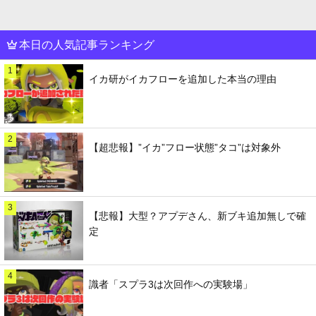
本日の人気記事ランキング
1
イカ研がイカフローを追加した本当の理由
2
【超悲報】”イカ”フロー状態”タコ”は対象外
3
【悲報】大型？アプデさん、新ブキ追加無しで確
定
4
識者「スプラ3は次回作への実験場」