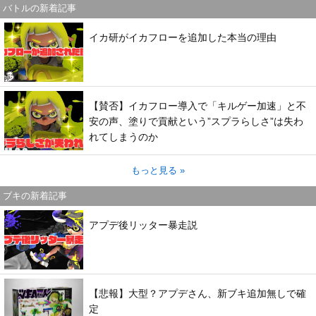
バトルの新着記事
イカ研がイカフローを追加した本当の理由
【賛否】イカフロー導入で「キルゲー加速」と不
安の声、塗りで貢献という”スプラらしさ”は失わ
れてしまうのか
もっと見る »
ブキの新着記事
アプデ後リッター暴走説
【悲報】大型？アプデさん、新ブキ追加無しで確
定