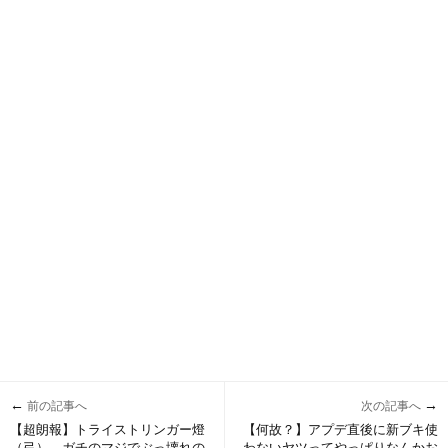
←
→
前の記事へ
次の記事へ
【超朗報】トライストリンガー燈
【何故？】アプデ直後に新ブキ使
（弓）、ガチのマジでぶっ壊れの
わないヤツってやっぱりなんかお