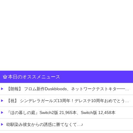
本日のオススメニュース
【朗報】 フロム新作Duskbloods、ネットワークテストキタ━━━━(゜∀゜)━━━━!!
【祝】 シンデレラガールズ13周年！デレステ10周年おめでとう！ガチャ更新SSR八神マキノ・イベントSRイヴ、SR望月聖！
『ほの暮しの庭』Switch2版 21,965本、Switch版 12,458本
幼馴染み彼女からの誘惑に勝てなくて…♪