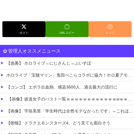
ポスト
URLコピー
トップ
管理人オススメニュース
【急募】 ホロライブ→にじさんじ→ぶいすぽ
ホロライブ「宝鐘マリン」兎田ぺこらコラボに協力！ホロ夏アモアスにレイドして野うさぎ喜ぶ！1時間で切り上げた飲酒配信の気になる続きは「メン限」
【コンゴ】 エボラ出血熱、感染3600人…過去最大の流行に
【画像】坂道女子のバスト一覧ｗｗｗｗｗｗｗｗｗｗｗｗwｗｗｗｗ
【画像】 宇垣美里「学生時代は全然モテなかったです」←これほんまかぁ？w w w w w w w w
【朗報】 ドラクエモンスターズ4、どう見ても面白そう