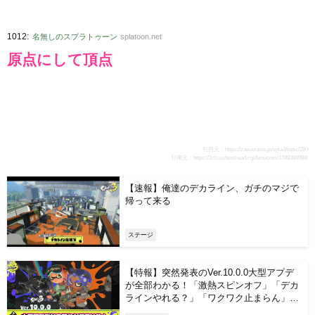
:
1012
名無しのスプラトゥーン
splatoon.net
原点にして頂点
引用元：
https://zawazawa.jp/spla3/topic/280
引用元：
https://2ch.sc/test/read.cgi/famicom/1749384988/
【速報】俺達のデカライン、ガチのマジで
帰って来る
ステージ
【特報】突然発表のVer.10.0.0大型アプデ
が全部わかる！「激熱スピンオフ」「デカ
ラインやれる？」「ワクワク止まらん」
他、みんなの反応まとめ！