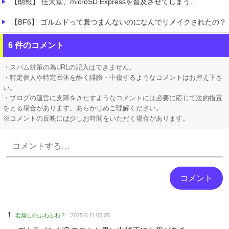
【朗報】 任天堂、microSD Expressを普及させてしまう…
【BF6】 ゴルムドって糞つまんないのになんでリメイクされたの？
なんと「ド痴女専用」のドスケベマンション！？
6 件のコメント
フロム「ナイトレインチーム解散してターニッシュエディション完成させました」←これｗｗｗｗ
・スパム対策の為URLの記入はできません。
・特定個人や特定団体を酷く誹謗・中傷するようなコメントはお控え下さ
い。
・ブログの運営に支障をきたすようなコメントには必要に応じて法的措置
をとる場合があります。あらかじめご理解ください。
※コメントの反映には少しお時間をいただく場合があります。
Powered by livedoor 相互RSS
名無しのふわふわ？
2025.6.11 05:05