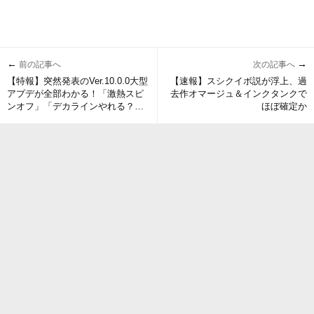
←
→
前の記事へ
次の記事へ
【特報】突然発表のVer.10.0.0大型
【速報】スシクイボ説が浮上、過
アプデが全部わかる！「激熱スピ
去作オマージュ＆インクタンクで
ンオフ」「デカラインやれる？」
ほぼ確定か
「ワクワク止まらん」他、みんな
の反応まとめ！