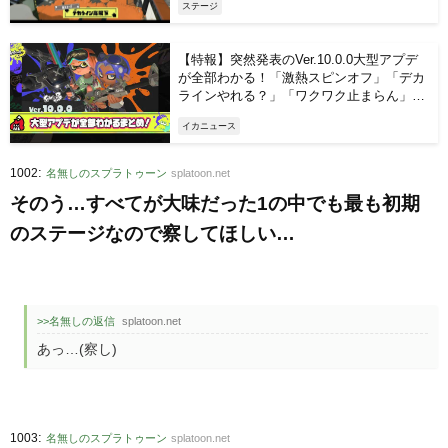
ステージ
【特報】突然発表のVer.10.0.0大型アプデ
が全部わかる！「激熱スピンオフ」「デカ
ラインやれる？」「ワクワク止まらん」
他、みんなの反応まとめ！
イカニュース
:
1002
名無しのスプラトゥーン
splatoon.net
そのう…すべてが大味だった1の中でも最も初期
のステージなので察してほしい…
>>名無しの返信
splatoon.net
あっ…(察し)
:
1003
名無しのスプラトゥーン
splatoon.net