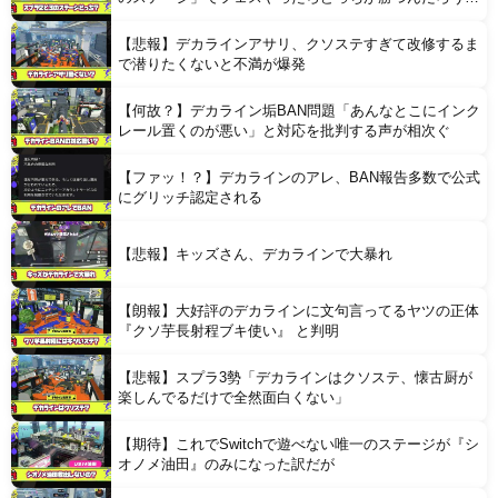
な？
【悲報】デカラインアサリ、クソステすぎて改修するま
Powered by livedoor 相互RSS
で潜りたくないと不満が爆発
【何故？】デカライン垢BAN問題「あんなとこにインク
レール置くのが悪い」と対応を批判する声が相次ぐ
【ファッ！？】デカラインのアレ、BAN報告多数で公式
にグリッチ認定される
【悲報】キッズさん、デカラインで大暴れ
【朗報】大好評のデカラインに文句言ってるヤツの正体
『クソ芋長射程ブキ使い』 と判明
【悲報】スプラ3勢「デカラインはクソステ、懐古厨が
楽しんでるだけで全然面白くない」
【期待】これでSwitchで遊べない唯一のステージが『シ
オノメ油田』のみになった訳だが