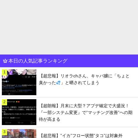
本日の人気記事ランキング
1
【超悲報】リオラchさん、キャバ嬢に「ちょと
臭かった
」と晒されてしまう
2
【超朗報】月末に大型？アプデ確定で大盛況！
『一部システム変更』で”マッチング改善”への期
待が高まる
3
【超悲報】”イカ”フロー状態”タコ”は対象外