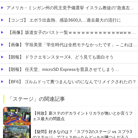
アメリカ・ミシガン州の民主党予備選挙 イスラム教徒の“急進左派”候補が勝利確実に⋯トランプ氏は批判
【コンゴ】 エボラ出血熱、感染3600人…過去最大の流行に
【画像】坂道女子のバスト一覧ｗｗｗｗｗｗｗｗｗｗｗｗwｗｗｗｗ
【画像】 宇垣美里「学生時代は全然モテなかったです」←これほんまかぁ？w w w w w w w w
【朗報】 ドラクエモンスターズ4、どう見ても面白そう
【朗報】 任天堂、microSD Expressを普及させてしまう…
【BF6】 ゴルムドって糞つまんないのになんでリメイクされたの？
なんと「ド痴女専用」のドスケベマンション！？
「ステージ」の関連記事
フロム「ナイトレインチーム解散してターニッシュエディション完成させました」←これｗｗｗｗ
【何故】新ステのデカライントリカラが無いとか言うフ
ェス最大の問題点
【疑問】好きなのは？「スプラ2のステージ vs スプラ3
のステージ」でフェスやったらどっちが勝つんだろう