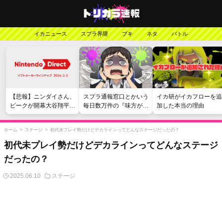
イカニュース
スプラ界隈
ブキ
ネタ
バトル
【悲報】ニンダイさん、
スプラ通報窓口とかいう
イカ研がイカフローを追
ピークが開幕大谷翔平の
毎日数万件の『味方が弱
加した本当の理由
がっかりダイレクトだっ
い』愚痴を読まされる苦
たと言われてしまう
行
ホーム
>
ステージ
>
初代未プレイ勢だけどデカラインってどんなステージだったの？
初代未プレイ勢だけどデカラインってどんなステージ
だったの？
2025.06.10
ステージ