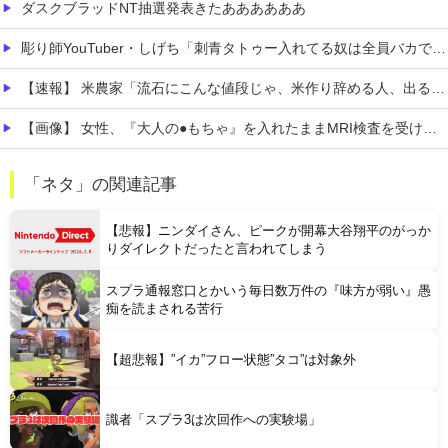
ダスクブラッドNT抽選発表きたああああああ
彫り師YouTuber・しげち「刺青タトゥー入れてる奴は全員バカです」「すごい民度低い」「5000円好きなんすよ、バカって」
【速報】 米農家「流石にこんな値段じゃ、米作り辞める人、出るんじゃないかなあ？？」
【画像】 女性、『大人の●もちゃ』を入れたままMRI検査を受けた結果 →
【動画】 ビッグフットの正体が判明
「ネタ」の関連記事
【恐怖】 東名高速で結婚式の衣装合わせに向かっていた夫婦の車に何度も何度も追突した60歳の男がヤバすぎる…こんなのに遭遇したらどうすればいいの？
【悲報】ニンダイさん、ピークが開幕大谷翔平のがっか
りダイレクトだったと言われてしまう
スプラ通報窓口とかいう毎日数万件の『味方が弱い』愚
痴を読まされる苦行
Powered by livedoor 相互RSS
【超悲報】”イカ”フロー状態”タコ”は対象外
識者「スプラ3は次回作への実験場」