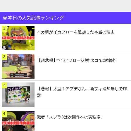
本日の人気記事ランキング
1
イカ研がイカフローを追加した本当の理由
2
【超悲報】”イカ”フロー状態”タコ”は対象外
3
【悲報】大型？アプデさん、新ブキ追加無しで確
定
4
識者「スプラ3は次回作への実験場」