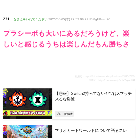
231
:
なまえをいれてください
2025/06/05(木) 22:53:06.97 ID:8gUKnsd20
プラシーボも大いにあるだろうけど、楽
しいと感じるうちは楽しんだもん勝ちさ
引用元：
https://2ch.sc/test/read.cgi/famicom/1749047463/
引用元：
https://zawazawa.jp/spla3/topic/244
【悲報】Switch2持ってないヤツはXマッチ
来るな爆誕
プロ・配信者
マリオカートワールドについて語るスレ