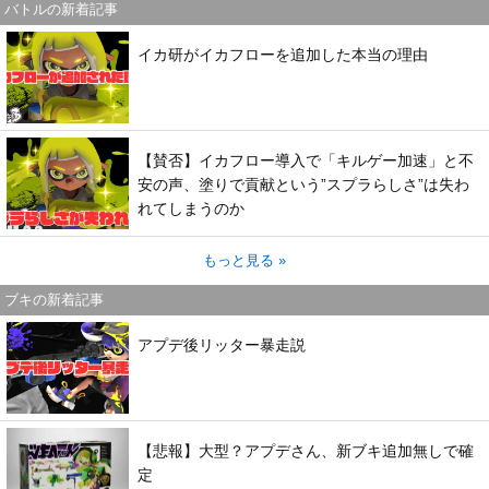
バトルの新着記事
イカ研がイカフローを追加した本当の理由
【賛否】イカフロー導入で「キルゲー加速」と不
安の声、塗りで貢献という”スプラらしさ”は失わ
れてしまうのか
もっと見る »
ブキの新着記事
アプデ後リッター暴走説
【悲報】大型？アプデさん、新ブキ追加無しで確
定