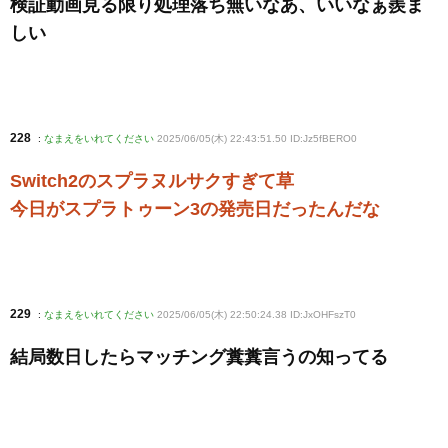
検証動画見る限り処理落ち無いなあ、いいなぁ羨ま
しい
228
:
なまえをいれてください
2025/06/05(木) 22:43:51.50 ID:Jz5fBERO0
Switch2のスプラヌルサクすぎて草
今日がスプラトゥーン3の発売日だったんだな
229
:
なまえをいれてください
2025/06/05(木) 22:50:24.38 ID:JxOHFszT0
結局数日したらマッチング糞糞言うの知ってる