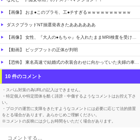
【画像】 おま●このプラモ、工●チすぎるｗｗｗｗｗｗｗｗｗｗ
ダスクブラッドNT抽選発表きたああああああ
【画像】 女性、『大人の●もちゃ』を入れたままMRI検査を受けた結果 →
【動画】 ビッグフットの正体が判明
【恐怖】 東名高速で結婚式の衣装合わせに向かっていた夫婦の車に何度も何度も追突した60歳の男がヤバすぎる…こんなのに遭遇したらどうすればいいの？
【ネオポルテ】 実写配信中に金〇が映る大事故が発生!?
10 件のコメント
にじさんじ「緑仙」謝罪と募集を一緒にして怒られる「VTuberが歌ってこなかった埋もれた曲」ボカロPの抗議で歌ってみた非公開になること心配する声
・スパム対策の為URLの記入はできません。
・特定個人や特定団体を酷く誹謗・中傷するようなコメントはお控え下さ
い。
・ブログの運営に支障をきたすようなコメントには必要に応じて法的措置
をとる場合があります。あらかじめご理解ください。
※コメントの反映には少しお時間をいただく場合があります。
Powered by livedoor 相互RSS