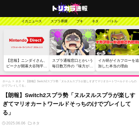
イカニュース
スプラ界隈
ブキ
ネタ
バトル
【悲報】ニンダイさん、
スプラ通報窓口とかいう
イカ研がイカフローを追
ピークが開幕大谷翔平の
毎日数万件の『味方が弱
加した本当の理由
がっかりダイレクトだっ
い』愚痴を読まされる苦
たと言われてしまう
行
ホーム
>
ネタ
>
【朗報】Switch2スプラ勢「ヌルヌルスプラが楽しすぎてマリオカートワールドそっちの
けでプレイしてる」
【朗報】Switch2スプラ勢「ヌルヌルスプラが楽しす
ぎてマリオカートワールドそっちのけでプレイして
る」
2025.06.06
ネタ