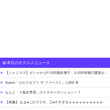
本日のオススメニュース
【シャニマス】ガシャからP-SSR黛冬優子、S-SSR有栖川夏葉が登場！イベントS-SR福丸小糸！
Switch『カルドセプト ザ ファースト』1,858 本
なんと「ド痴女専用」のドスケベマンション！？
【画像】 おま●このプラモ、工●チすぎるｗｗｗｗｗｗｗｗｗｗ