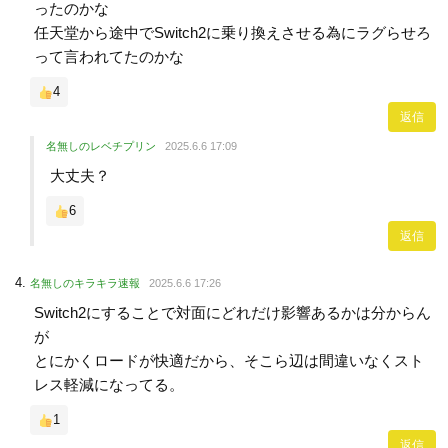
ったのかな
任天堂から途中でSwitch2に乗り換えさせる為にラグらせろ
って言われてたのかな
4
返信
名無しのレベチプリン
2025.6.6 17:09
大丈夫？
6
返信
名無しのキラキラ速報
2025.6.6 17:26
Switch2にすることで対面にどれだけ影響あるかは分からん
が
とにかくロードが快適だから、そこら辺は間違いなくスト
レス軽減になってる。
1
返信