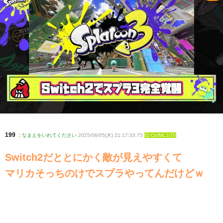
199
:
なまえをいれてください
2025/06/05(木) 21:17:33.75
ID:OzfML1t70
Switch2だととにかく敵が見えやすくて
マリカそっちのけでスプラやってんだけどｗ