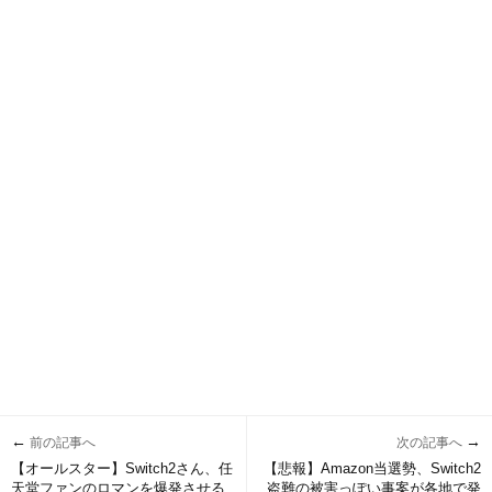
←
→
前の記事へ
次の記事へ
【オールスター】Switch2さん、任
【悲報】Amazon当選勢、Switch2
天堂ファンのロマンを爆発させる
盗難の被害っぽい事案が各地で発