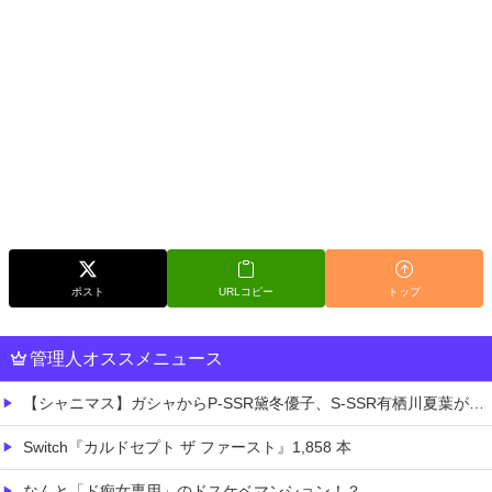
ポスト
URLコピー
トップ
管理人オススメニュース
【シャニマス】ガシャからP-SSR黛冬優子、S-SSR有栖川夏葉が登場！イベントS-SR福丸小糸！
Switch『カルドセプト ザ ファースト』1,858 本
なんと「ド痴女専用」のドスケベマンション！？