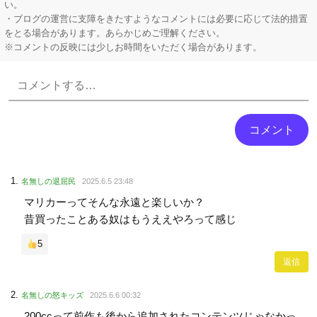
い。
・ブログの運営に支障をきたすようなコメントには必要に応じて法的措置
をとる場合があります。あらかじめご理解ください。
※コメントの反映には少しお時間をいただく場合があります。
Powered by livedoor 相互RSS
名無しの退屈民
2025.6.5 23:48
マリカーってそんな永遠と楽しいか？
昔買ったことある奴はもうええやろって感じ
5
返信
名無しの怒キッズ
2025.6.6 00:32
200ccって前作も後から追加されたコンテンツじゃなかっ