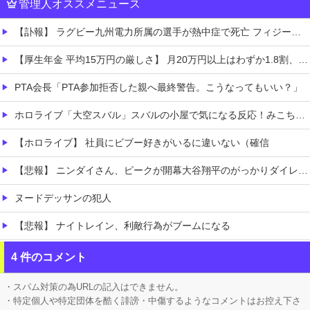
管理人オススメニュース
【訃報】 ラグビー九州電力所属の選手が熱中症で死亡 フィジー出身の26歳
【厚生年金 平均15万円の厳しさ】 月20万円以上はわずか1.8割、高齢夫婦は毎月4.2万円の赤字に
PTA会長「PTA参加拒否した親へ最終警告。こうなってもいい？」
ホロライブ「大空スバル」スバルの小屋で気になる反応！みこち怖かった発言フォローすることなく聞き流す「水宮枢」ぺこーらについては親しみ込めて語る
【ホロライブ】 社員にビブー好きがいるに違いない（確信
【悲報】 ニンダイさん、ピークが開幕大谷翔平のがっかりダイレクトだったと言われてしまう
ヌードデッサンの犯人
【悲報】 ナイトレイン、利敵行為がブームになる
男の趣味Tier表、ヤバすぎる
4 件のコメント
【朗報】 『ファイアーエムブレム 万紫千紅』真の主人公マイユニはキャラメイクが可能
・スパム対策の為URLの記入はできません。
・特定個人や特定団体を酷く誹謗・中傷するようなコメントはお控え下さ