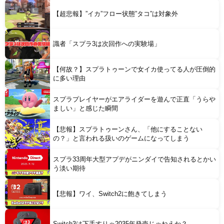
Powered by livedoor 相互RSS
【超悲報】”イカ”フロー状態”タコ”は対象外
識者「スプラ3は次回作への実験場」
【何故？】スプラトゥーンで女イカ使ってる人が圧倒的
に多い理由
スプラプレイヤーがエアライダーを遊んで正直「うらや
ましい」と感じた瞬間
【悲報】スプラトゥーンさん、「他にすることない
の？」と言われる扱いのゲームになってしまう
スプラ33周年大型アプデがニンダイで告知されるとかい
う淡い期待
【悲報】ワイ、Switch2に飽きてしまう
Switch3は下手すりゃ2035年発売じゃねえか？