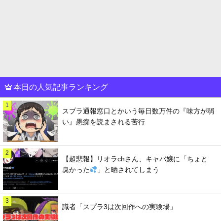
本日の人気記事ランキング
1
スプラ通報窓口とかいう毎日数万件の『味方が弱
い』愚痴を読まされる苦行
2
【超悲報】リオラchさん、キャバ嬢に「ちょと
臭かった
」と晒されてしまう
3
識者「スプラ3は次回作への実験場」