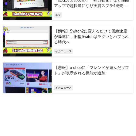
「敵味方ヌルヌル」「味方強化」など性能
アップで超快適になり実質スプラ4発売日
に
ネタ
【朗報】Switch2に変えるだけで回線速度
が爆速に、旧型Switchはラグいとハブられ
る時代へ
イカニュース
【悲報】e-shopに「フレンドが遊んだソフ
ト」が表示される機能が追加
イカニュース