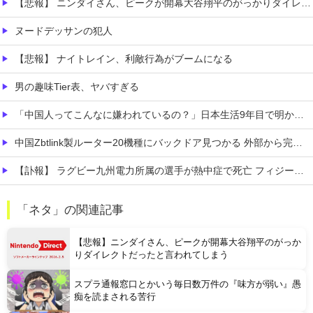
【悲報】 ニンダイさん、ピークが開幕大谷翔平のがっかりダイレクトだったと言われてしまう
ヌードデッサンの犯人
【悲報】 ナイトレイン、利敵行為がブームになる
男の趣味Tier表、ヤバすぎる
「中国人ってこんなに嫌われているの？」日本生活9年目で明かす本心！
中国Zbtlink製ルーター20機種にバックドア見つかる 外部から完全制御のおそれ
【訃報】 ラグビー九州電力所属の選手が熱中症で死亡 フィジー出身の26歳
【厚生年金 平均15万円の厳しさ】 月20万円以上はわずか1.8割、高齢夫婦は毎月4.2万円の赤字に
「ネタ」の関連記事
PTA会長「PTA参加拒否した親へ最終警告。こうなってもいい？」
【悲報】ニンダイさん、ピークが開幕大谷翔平のがっか
りダイレクトだったと言われてしまう
スプラ通報窓口とかいう毎日数万件の『味方が弱い』愚
痴を読まされる苦行