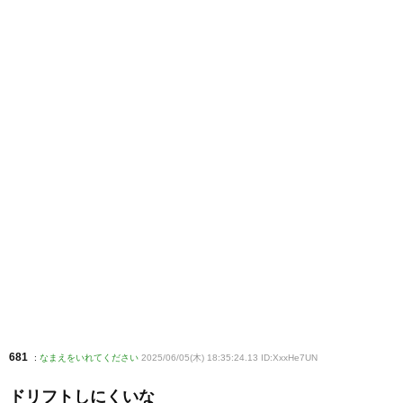
681
:
なまえをいれてください
2025/06/05(木) 18:35:24.13 ID:XxxHe7UN
ドリフトしにくいな