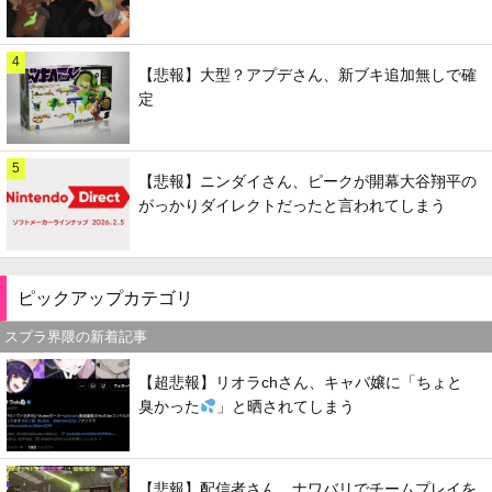
4
【悲報】大型？アプデさん、新ブキ追加無しで確
定
5
【悲報】ニンダイさん、ピークが開幕大谷翔平の
がっかりダイレクトだったと言われてしまう
ピックアップカテゴリ
スプラ界隈の新着記事
【超悲報】リオラchさん、キャバ嬢に「ちょと
臭かった
」と晒されてしまう
【悲報】配信者さん、ナワバリでチームプレイを