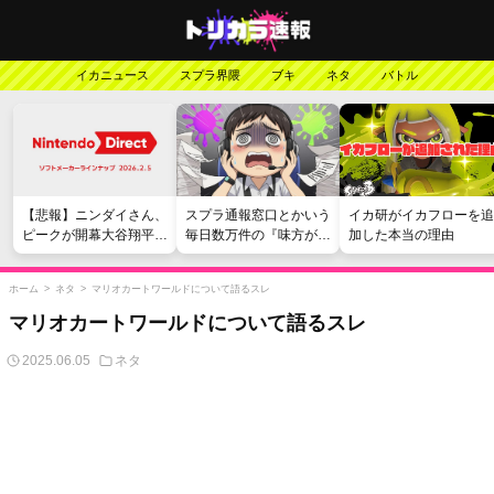
イカニュース
スプラ界隈
ブキ
ネタ
バトル
【悲報】ニンダイさん、
スプラ通報窓口とかいう
イカ研がイカフローを追
ピークが開幕大谷翔平の
毎日数万件の『味方が弱
加した本当の理由
がっかりダイレクトだっ
い』愚痴を読まされる苦
たと言われてしまう
行
ホーム
>
ネタ
>
マリオカートワールドについて語るスレ
マリオカートワールドについて語るスレ
2025.06.05
ネタ