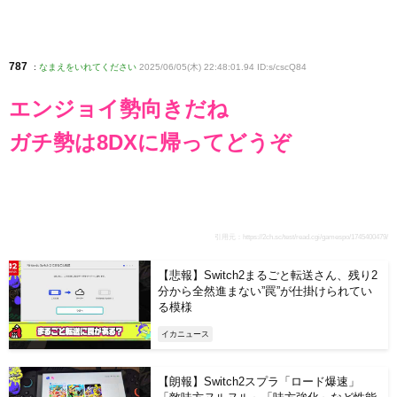
787
:
なまえをいれてください
2025/06/05(木) 22:48:01.94 ID:s/cscQ84
エンジョイ勢向きだね
ガチ勢は8DXに帰ってどうぞ
引用元：
https://2ch.sc/test/read.cgi/gamespo/1745400479/
【悲報】Switch2まるごと転送さん、残り2
分から全然進まない”罠”が仕掛けられてい
る模様
イカニュース
【朗報】Switch2スプラ「ロード爆速」