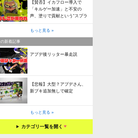
【賛否】イカフロー導入で
「キルゲー加速」と不安の
声、塗りで貢献という”スプラ
らしさ”は失われてしまうのか
もっと見る »
キの新着記事
アプデ後リッター暴走説
【悲報】大型？アプデさん、
新ブキ追加無しで確定
もっと見る »
カテゴリ一覧を開く