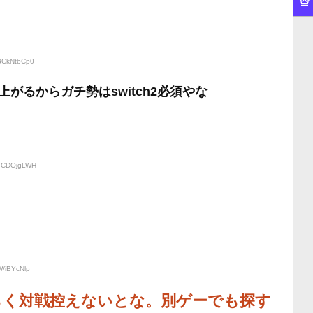
:BCkNtbCp0
がるからガチ勢はswitch2必須やな
:nCDOjgLWH
W/iBYcNlp
らく対戦控えないとな。別ゲーでも探す