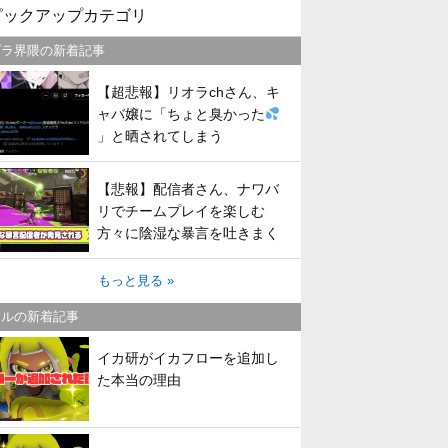
ピックアップカテゴリ
プラ界隈の新着記事
【超悲報】リオラchさん、キ
ャバ嬢に「ちょと臭かった
」と晒されてしまう
【悲報】配信者さん、ナワバ
リでチームプレイを楽しむ
方々に陰湿な暴言を吐きまく
ってしまう
もっと見る »
トルの新着記事
イカ研がイカフローを追加し
た本当の理由