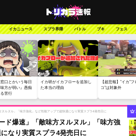
イカニュース
スプラ界隈
バトル
ブキ
フェス
報窓口とかいう毎日
イカ研がイカフローを追加し
【超悲報】”イカ”フ
『味方が弱い』愚痴
た本当の理由
コ”は対象外
れる苦行
敵味方ヌルヌル」「味方強化」など性能アップで超快適になり実質スプラ4発売日に
「ロード爆速」「敵味方ヌルヌル」「味方強
1
になり実質スプラ4発売日に