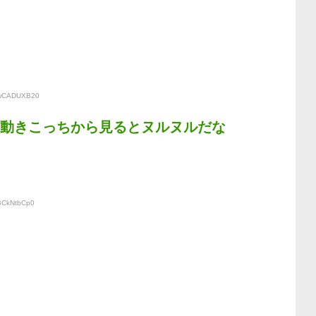
D:wCADUXB20
の動きこっちから見るとヌルヌルだな
:BCkNtbCp0