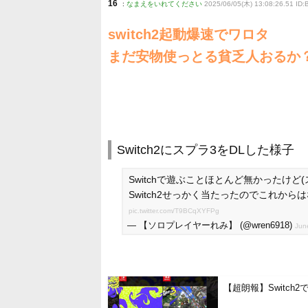
16
:
なまえをいれてください
2025/06/05(木) 13:08:26.51 ID
switch2起動爆速でワロタ
まだ安物使っとる貧乏人おるか
Switch2にスプラ3をDLした様子
Switchで遊ぶことほとんど無かったけ
Switch2せっかく当たったのでこれか
pic.twitter.com/T9BCqXYFPg
— 【ソロプレイヤーれみ】 (@wren6918)
Jun
【超朗報】Switc