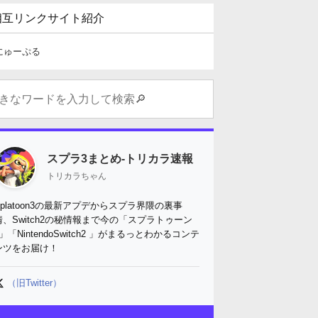
相互リンクサイト紹介
にゅーぷる
スプラ3まとめ-トリカラ速報
トリカラちゃん
Splatoon3の最新アプデからスプラ界隈の裏事
情、Switch2の秘情報まで今の「スプラトゥーン
3」「NintendoSwitch2 」がまるっとわかるコンテ
ンツをお届け！
（旧Twitter）