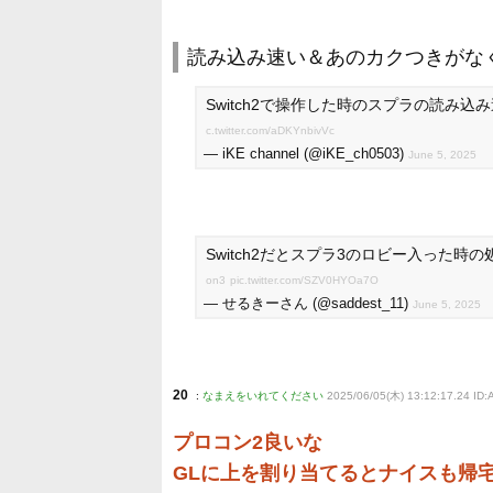
読み込み速い＆あのカクつきがな
Switch2で操作した時のスプラの読み込
c.twitter.com/aDKYnbivVc
— iKE channel (@iKE_ch0503)
June 5, 2025
Switch2だとスプラ3のロビー入った時
on3
pic.twitter.com/SZV0HYOa7O
— せるきーさん (@saddest_11)
June 5, 2025
20
:
なまえをいれてください
2025/06/05(木) 13:12:17.24 ID:
プロコン2良いな
GLに上を割り当てるとナイスも帰