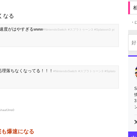
くなる
・
み速度がはやすぎるwww
#NintendoSwitch
#スプラトゥーン3
#Splatoon3
pi
の処理落ちなくなってる！！！
#NintendoSwitch
#スプラトゥーン3
#Splato
AhaafJms0
宅も爆速になる