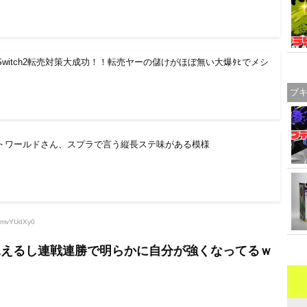
witch2転売対策大成功！！転売ヤーの儲けがほぼ無い大爆ﾀﾋでメシ
ブ
トワールドさん、スプラで言う縦長ステ味がある模様
:vmvYUdXy0
見えるし連戦連勝で明らかに自分が強くなってるｗ