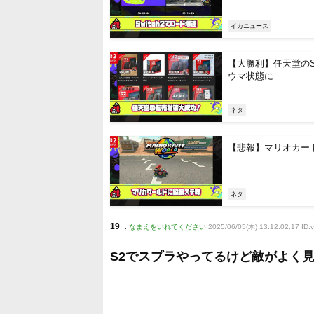
イカニュース
【大勝利】任天堂のS
ウマ状態に
ネタ
【悲報】マリオカー
ネタ
19
:
なまえをいれてください
2025/06/05(木) 13:12:02.17 ID
S2でスプラやってるけど敵がよく