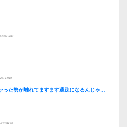
:va6nr2GB0
！
W/iBYcNlp
らなかった勢が離れてますます過疎になるんじゃ…
yrZ7S0kX0