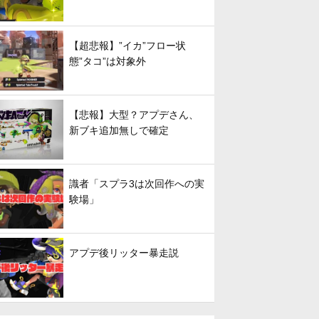
【超悲報】”イカ”フロー状
態”タコ”は対象外
【悲報】大型？アプデさん、
新ブキ追加無しで確定
識者「スプラ3は次回作への実
験場」
アプデ後リッター暴走説