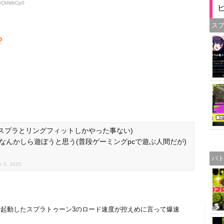
:BCkNtbCp0
ス
？
ど(スプラとリングフィットしかやった事ない)
らはなんかしら遊ぼうと思う(普段ゲーミングpcで遊ぶ人間だが)
バ
e 5, 2025
h2で起動したスプラトゥーン3のロード速度が控えめに言って爆速