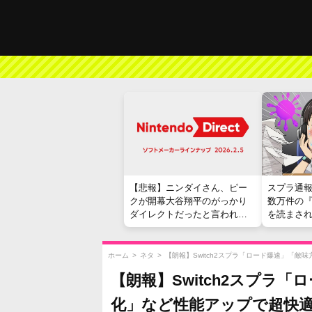
【悲報】ニンダイさん、ピー
スプラ通
クが開幕大谷翔平のがっかり
数万件の
ダイレクトだったと言われて
を読まさ
しまう
ホーム
>
ネタ
>
【朗報】Switch2スプラ「ロード爆速」「
【朗報】Switch2スプラ
化」など性能アップで超快適