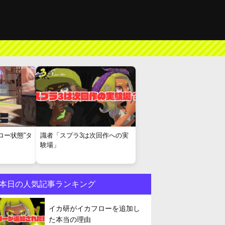
ロー状態”タ
識者「スプラ3は次回作への実
験場」
本日の人気記事ランキング
イカ研がイカフローを追加し
た本当の理由