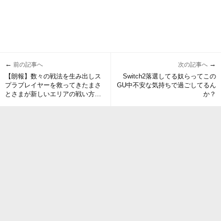
←
→
前の記事へ
次の記事へ
【朗報】数々の戦法を生み出しス
Switch2落選してる奴らってこの
プラプレイヤーを救ってきたまさ
GU中不安な気持ちで過ごしてるん
とさまが新しいエリアの戦い方を
か？
提案