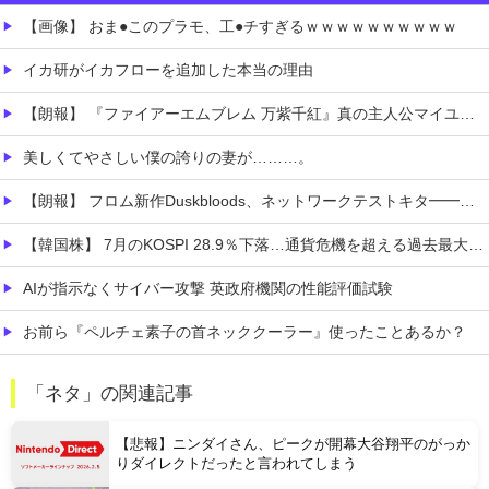
【画像】 おま●このプラモ、工●チすぎるｗｗｗｗｗｗｗｗｗｗ
イカ研がイカフローを追加した本当の理由
【朗報】 『ファイアーエムブレム 万紫千紅』真の主人公マイユニはキャラメイクが可能
美しくてやさしい僕の誇りの妻が………。
【朗報】 フロム新作Duskbloods、ネットワークテストキタ━━━━(゜∀゜)━━━━!!
【韓国株】 7月のKOSPI 28.9％下落…通貨危機を超える過去最大の下げ幅
AIが指示なくサイバー攻撃 英政府機関の性能評価試験
お前ら『ペルチェ素子の首ネッククーラー』使ったことあるか？
まだ墓石があるだけマシと見るべきか。今はもう合葬墓ばかり
「ネタ」の関連記事
【食料品消費税減税】 政府が基本方針決定 来年4月から2年間1％に8月5日
【悲報】ニンダイさん、ピークが開幕大谷翔平のがっか
りダイレクトだったと言われてしまう