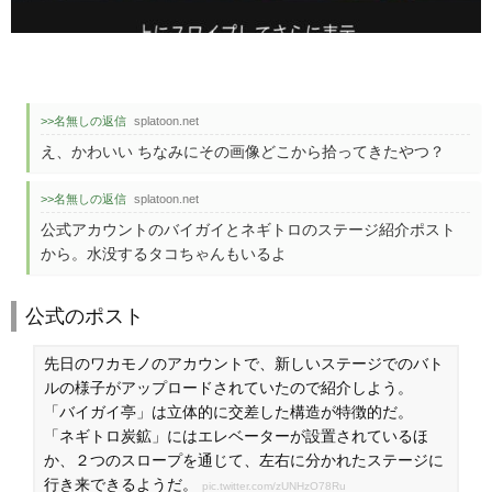
>>名無しの返信
splatoon.net
え、かわいい ちなみにその画像どこから拾ってきたやつ？
>>名無しの返信
splatoon.net
公式アカウントのバイガイとネギトロのステージ紹介ポスト
から。水没するタコちゃんもいるよ
公式のポスト
先日のワカモノのアカウントで、新しいステージでのバト
ルの様子がアップロードされていたので紹介しよう。
「バイガイ亭」は立体的に交差した構造が特徴的だ。
「ネギトロ炭鉱」にはエレベーターが設置されているほ
か、２つのスロープを通じて、左右に分かれたステージに
行き来できるようだ。
pic.twitter.com/zUNHzO78Ru