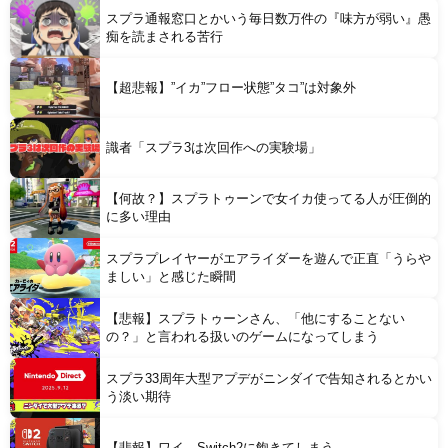
スプラ通報窓口とかいう毎日数万件の『味方が弱い』愚
痴を読まされる苦行
Powered by livedoor 相互RSS
【超悲報】”イカ”フロー状態”タコ”は対象外
識者「スプラ3は次回作への実験場」
【何故？】スプラトゥーンで女イカ使ってる人が圧倒的
に多い理由
スプラプレイヤーがエアライダーを遊んで正直「うらや
ましい」と感じた瞬間
【悲報】スプラトゥーンさん、「他にすることない
の？」と言われる扱いのゲームになってしまう
スプラ33周年大型アプデがニンダイで告知されるとかい
う淡い期待
【悲報】ワイ、Switch2に飽きてしまう