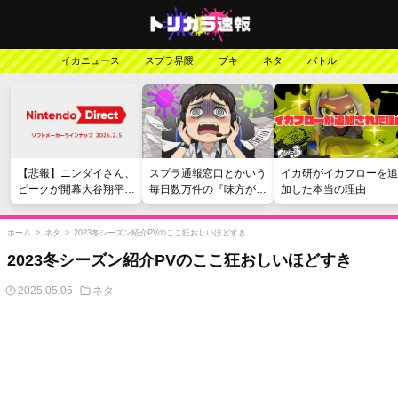
イカニュース
スプラ界隈
ブキ
ネタ
バトル
【悲報】ニンダイさん、
スプラ通報窓口とかいう
イカ研がイカフローを追
ピークが開幕大谷翔平の
毎日数万件の『味方が弱
加した本当の理由
がっかりダイレクトだっ
い』愚痴を読まされる苦
たと言われてしまう
行
ホーム
>
ネタ
>
2023冬シーズン紹介PVのここ狂おしいほどすき
2023冬シーズン紹介PVのここ狂おしいほどすき
2025.05.05
ネタ