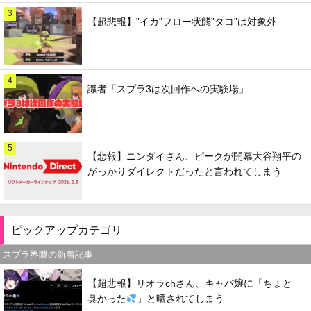
3
【超悲報】”イカ”フロー状態”タコ”は対象外
4
識者「スプラ3は次回作への実験場」
5
【悲報】ニンダイさん、ピークが開幕大谷翔平の
がっかりダイレクトだったと言われてしまう
ピックアップカテゴリ
スプラ界隈の新着記事
【超悲報】リオラchさん、キャバ嬢に「ちょと
臭かった
」と晒されてしまう