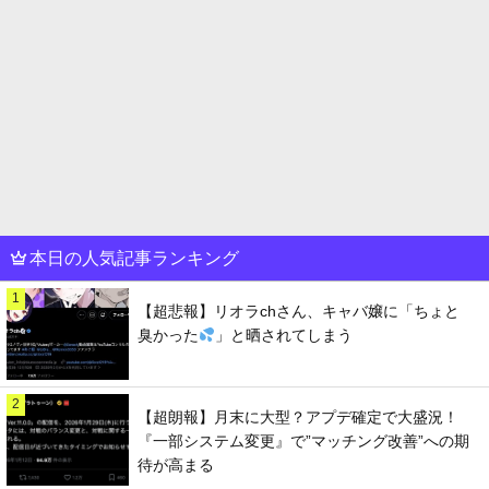
本日の人気記事ランキング
1
【超悲報】リオラchさん、キャバ嬢に「ちょと
臭かった
」と晒されてしまう
2
【超朗報】月末に大型？アプデ確定で大盛況！
『一部システム変更』で”マッチング改善”への期
待が高まる