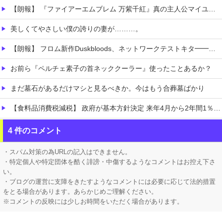
【朗報】 『ファイアーエムブレム 万紫千紅』真の主人公マイユニはキャラメイクが可能
美しくてやさしい僕の誇りの妻が………。
【朗報】 フロム新作Duskbloods、ネットワークテストキタ━━━━(゜∀゜)━━━━!!
お前ら『ペルチェ素子の首ネッククーラー』使ったことあるか？
まだ墓石があるだけマシと見るべきか。今はもう合葬墓ばかり
【食料品消費税減税】 政府が基本方針決定 来年4月から2年間1％に8月5日
ホロライブ「湊あくあ」復活に向けて動き出す？あくたん復帰の意思表示か「再生リスト」更新されていると判明！結城さくな気になる投稿「6年前の自分」
4 件のコメント
【ホロライブ】 ※杉田さんはねっ子神です
・スパム対策の為URLの記入はできません。
・特定個人や特定団体を酷く誹謗・中傷するようなコメントはお控え下さ
い。
・ブログの運営に支障をきたすようなコメントには必要に応じて法的措置
をとる場合があります。あらかじめご理解ください。
※コメントの反映には少しお時間をいただく場合があります。
Powered by livedoor 相互RSS