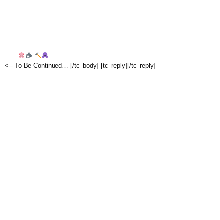
<-- To Be Continued… [/tc_body] [tc_reply][/tc_reply]