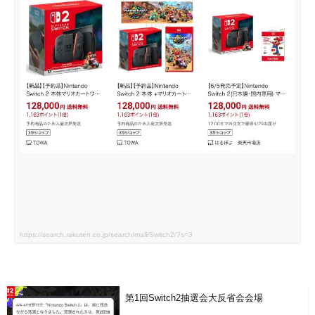
https://search.rakuten.co.jp/search/mall/Switch2/?s=3
第1回Switch2抽選会大反省会会場