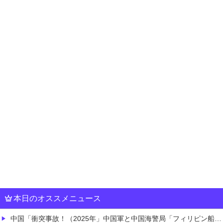
本日のオススメニュース
中国「衝突事故！（2025年」中国軍と中国海警局「フィリピン船の追跡中に衝突！（8/11」中国「2人死亡」中国政府「1年間隠蔽」日本「隠蔽された事実報道！（2026年」→