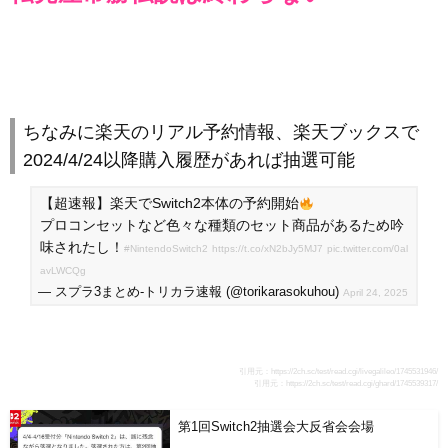
ちなみに楽天のリアル予約情報、楽天ブックスで
2024/4/24以降購入履歴があれば抽選可能
【超速報】楽天でSwitch2本体の予約開始
プロコンセットなど色々な種類のセット商品があるため吟
味されたし！
#NintendoSwitch2
https://t.co/xN2bJy5MJ7
pic.twitter.com/0al
avLWCQg
— スプラ3まとめ-トリカラ速報 (@torikarasokuhou)
April 24, 2025
引用元：
https://2ch.sc/test/read.cgi/livegalileo/1745531946/
引用元：
https://2ch.sc/test/read.cgi/ghard/1745539317/
第1回Switch2抽選会大反省会会場