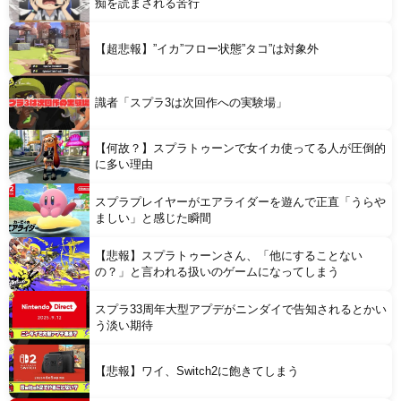
痴を読まされる苦行
Powered by livedoor 相互RSS
【超悲報】”イカ”フロー状態”タコ”は対象外
識者「スプラ3は次回作への実験場」
【何故？】スプラトゥーンで女イカ使ってる人が圧倒的
に多い理由
スプラプレイヤーがエアライダーを遊んで正直「うらや
ましい」と感じた瞬間
【悲報】スプラトゥーンさん、「他にすることない
の？」と言われる扱いのゲームになってしまう
スプラ33周年大型アプデがニンダイで告知されるとかい
う淡い期待
【悲報】ワイ、Switch2に飽きてしまう