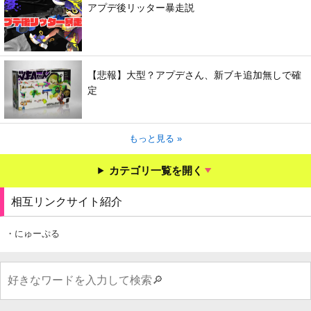
アプデ後リッター暴走説
【悲報】大型？アプデさん、新ブキ追加無しで確
定
もっと見る »
カテゴリ一覧を開く
相互リンクサイト紹介
・にゅーぷる