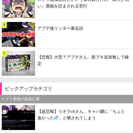
い』愚痴を読まされる苦行
4
アプデ後リッター暴走説
5
【悲報】大型？アプデさん、新ブキ追加無しで確
定
ピックアップカテゴリ
スプラ界隈の新着記事
【超悲報】リオラchさん、キャバ嬢に「ちょと
臭かった
」と晒されてしまう