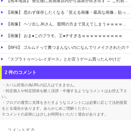
【熊本地震】 発生後に居酒屋店内から温泉が吹き出す ← これ前触れじゃね？
【画像】 思わず保存したくなる「笑える画像・最高な画像」貼っていけｗｗｗｗｗ
【画像】 ヘソ出しJKさん、股間の方まで見えてしまうｗｗｗｗｗｗｗｗｗ
【画像】 おま●このプラモ、工●チすぎるｗｗｗｗｗｗｗｗｗｗ
【BF6】 ゴルムドって糞つまんないのになんでリメイクされたの？
『スプラトゥーンレイダース』とか言うゲーム買ったんやけど
【悲報】 エルデンリング、ディレイばかりで本当に面白くないこのゲーム←賛同の声が多数…
2 件のコメント
【ガークリ】 正統派だけど、デッッッカって感じの水着のマネ、ラファエ口、セッシュウへの反応！！！
・スパム対策の為URLの記入はできません。
・特定個人や特定団体を酷く誹謗・中傷するようなコメントはお控え下さ
い。
・ブログの運営に支障をきたすようなコメントには必要に応じて法的措置
をとる場合があります。あらかじめご理解ください。
※コメントの反映には少しお時間をいただく場合があります。
Powered by livedoor 相互RSS