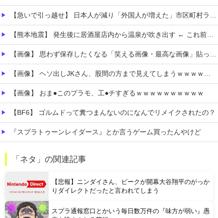
【急いで引っ越せ】 日本人が減り「外国人が増えた」市区町村ランキングキタ━━!
【熊本地震】 発生後に居酒屋店内から温泉が吹き出す ← これ前触れじゃね？
【画像】 思わず保存したくなる「笑える画像・最高な画像」貼っていけｗｗｗｗｗ
【画像】 ヘソ出しJKさん、股間の方まで見えてしまうｗｗｗｗｗｗｗｗｗ
【画像】 おま●このプラモ、工●チすぎるｗｗｗｗｗｗｗｗｗｗ
【BF6】 ゴルムドって糞つまんないのになんでリメイクされたの？
『スプラトゥーンレイダース』とか言うゲーム買ったんやけど
【悲報】 エルデンリング、ディレイばかりで本当に面白くないこのゲーム←賛同の声が多数…
「ネタ」の関連記事
【ガークリ】 正統派だけど、デッッッカって感じの水着のマネ、ラファエ口、セッシュウへの反応！！！
【悲報】ニンダイさん、ピークが開幕大谷翔平のがっか
りダイレクトだったと言われてしまう
スプラ通報窓口とかいう毎日数万件の『味方が弱い』愚