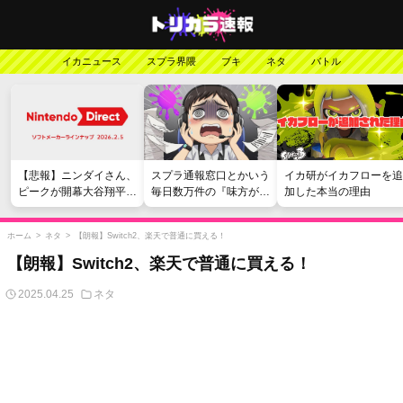
イカニュース
スプラ界隈
ブキ
ネタ
バトル
【悲報】ニンダイさん、
スプラ通報窓口とかいう
イカ研がイカフローを追
ピークが開幕大谷翔平の
毎日数万件の『味方が弱
加した本当の理由
がっかりダイレクトだっ
い』愚痴を読まされる苦
たと言われてしまう
行
ホーム
>
ネタ
>
【朗報】Switch2、楽天で普通に買える！
【朗報】Switch2、楽天で普通に買える！
2025.04.25
ネタ