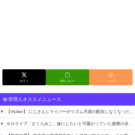
ポスト
URLコピー
トップ
管理人オススメニュース
【Vtuber】 にじさんじライバーがリズム天国の配信しなくなったけど何かあったのか？「やってる人いるよ、タイミング的にRUST・あらなみ・パワプロがメインだったし」
ホロライブ「さくらみこ」妹にしたいと可愛がっていた後輩の水宮枢「みこ先輩怖かった」ゲスト出演したスバルの小屋で暴露！野うさぎ可哀想と怒る