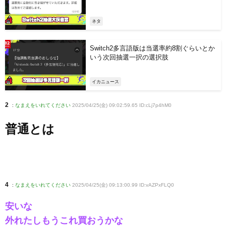
ネタ
Switch2多言語版は当選率約8割ぐらいとか
いう次回抽選一択の選択肢
イカニュース
2
:
なまえをいれてください
2025/04/25(金) 09:02:59.65 ID:cLj7p4hM0
普通とは
4
:
なまえをいれてください
2025/04/25(金) 09:13:00.99 ID:vAZPxFLQ0
安いな
外れたしもうこれ買おうかな