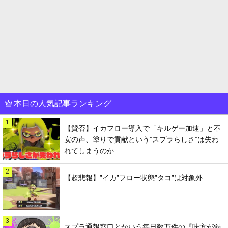
本日の人気記事ランキング
1
【賛否】イカフロー導入で「キルゲー加速」と不
安の声、塗りで貢献という”スプラらしさ”は失わ
れてしまうのか
2
【超悲報】”イカ”フロー状態”タコ”は対象外
3
スプラ通報窓口とかいう毎日数万件の『味方が弱