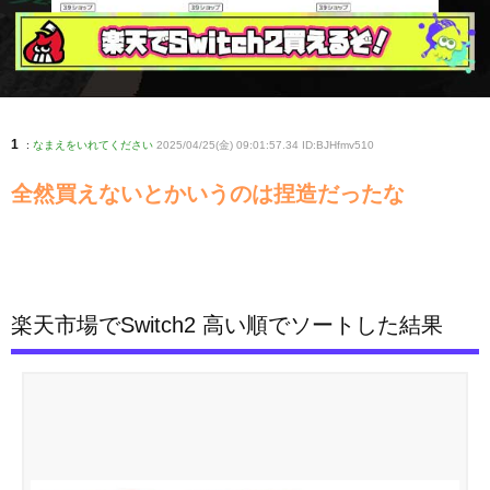
1
:
なまえをいれてください
2025/04/25(金) 09:01:57.34 ID:BJHfmv510
全然買えないとかいうのは捏造だったな
楽天市場でSwitch2 高い順でソートした結果