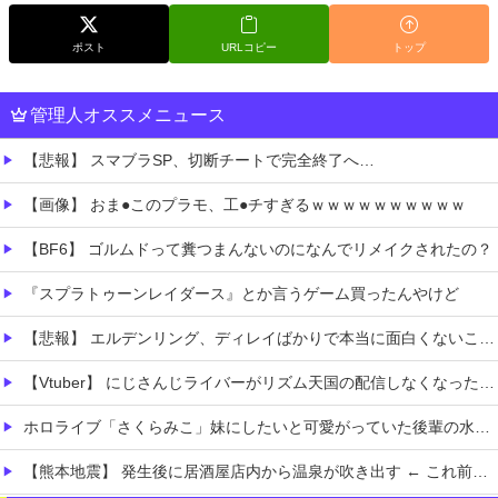
ポスト
URLコピー
トップ
管理人オススメニュース
【悲報】 スマブラSP、切断チートで完全終了へ…
【画像】 おま●このプラモ、工●チすぎるｗｗｗｗｗｗｗｗｗｗ
【BF6】 ゴルムドって糞つまんないのになんでリメイクされたの？
『スプラトゥーンレイダース』とか言うゲーム買ったんやけど
【悲報】 エルデンリング、ディレイばかりで本当に面白くないこのゲーム←賛同の声が多数…
【Vtuber】 にじさんじライバーがリズム天国の配信しなくなったけど何かあったのか？「やってる人いるよ、タイミング的にRUST・あらなみ・パワプロがメインだったし」
ホロライブ「さくらみこ」妹にしたいと可愛がっていた後輩の水宮枢「みこ先輩怖かった」ゲスト出演したスバルの小屋で暴露！野うさぎ可哀想と怒る
【熊本地震】 発生後に居酒屋店内から温泉が吹き出す ← これ前触れじゃね？