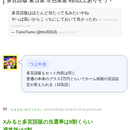
多言語版 紫当選 水色落選 8割以上ありそう？
多言語版はほとんど当たってるみたいやね
やっぱ高いからこっちにしておいて良かったわ
pic.twitter.com/
4JmMKPLwBF
— TumoTumo (@tm20314)
April 24, 2025
つぶやき
多言語版もセット内容は同じ
普通の本体のプラス2万円ぐらいでホーム画面の言語設
定が変えられる（16言語）
77
:
なまえをいれてください
2025/04/25(金) 04:08:02.55 ID:qx05m2eE0
Xみると多言語版の当選率は8割くらい