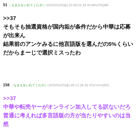
51
:
なまえをいれてください
2025/04/25(金) 03:58:02.29 ID:NiPeT0QM0
>>37
そもそも抽選資格が国内垢が条件だから中華は応募
が出来ん
結果前のアンケみるに他言語版を選んだの5%くらい
だからまーじで選択ミスったわ
158
:
なまえをいれてください
2025/04/25(金) 05:11:36.63 ID:bYriYUZK0
>>37
中華や転売ヤーがオンライン加入してる訳ないだろ
普通に考えれば多言語版の方が当たりやすいのは当
然