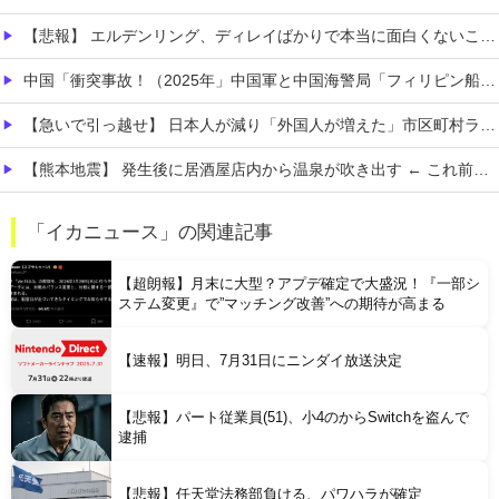
【悲報】 エルデンリング、ディレイばかりで本当に面白くないこのゲーム←賛同の声が多数…
中国「衝突事故！（2025年」中国軍と中国海警局「フィリピン船の追跡中に衝突！（8/11」中国「2人死亡」中国政府「1年間隠蔽」日本「隠蔽された事実報道！（2026年」→
【急いで引っ越せ】 日本人が減り「外国人が増えた」市区町村ランキングキタ━━!
【熊本地震】 発生後に居酒屋店内から温泉が吹き出す ← これ前触れじゃね？
【画像】 思わず保存したくなる「笑える画像・最高な画像」貼っていけｗｗｗｗｗ
「イカニュース」の関連記事
【画像】 ヘソ出しJKさん、股間の方まで見えてしまうｗｗｗｗｗｗｗｗｗ
【超朗報】月末に大型？アプデ確定で大盛況！『一部シ
ステム変更』で”マッチング改善”への期待が高まる
【速報】明日、7月31日にニンダイ放送決定
【悲報】パート従業員(51)、小4のからSwitchを盗んで
Powered by livedoor 相互RSS
逮捕
【悲報】任天堂法務部負ける、パワハラが確定