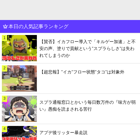
本日の人気記事ランキング
1
【賛否】イカフロー導入で「キルゲー加速」と不
安の声、塗りで貢献という”スプラらしさ”は失わ
れてしまうのか
2
【超悲報】”イカ”フロー状態”タコ”は対象外
3
スプラ通報窓口とかいう毎日数万件の『味方が弱
い』愚痴を読まされる苦行
4
アプデ後リッター暴走説