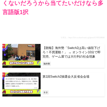
くないだろうから当てたいだけなら多
言語版1択
引用元：
https://2ch.sc/test/read.cgi/ghard/1745518606/
【朗報】海外勢「Switch2は高い値段下げ
ろ！不買運動！」 → オンライン10分で即
完売、ゲーム屋では大行列の社会現象
海外勢
第1回Switch2抽選会大反省会会場
ネタ