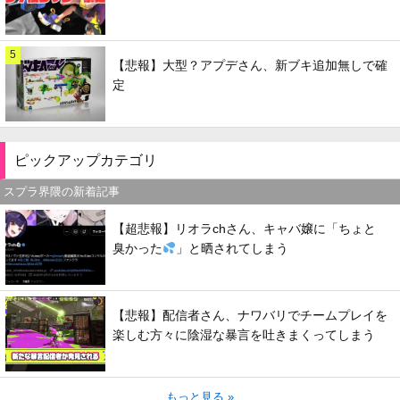
5
【悲報】大型？アプデさん、新ブキ追加無しで確
定
ピックアップカテゴリ
スプラ界隈の新着記事
【超悲報】リオラchさん、キャバ嬢に「ちょと
臭かった
」と晒されてしまう
【悲報】配信者さん、ナワバリでチームプレイを
楽しむ方々に陰湿な暴言を吐きまくってしまう
もっと見る »