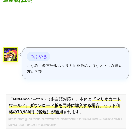
通常版は2割
つぶやき
ちなみに多言語版もマリカ同梱版のようなオトクな買い
方が可能
「Nintendo Switch 2（多言語対応）」本体と
『マリオカート
ワールド』ダウンロード版を同時に購入する場合、セット価
格の73,980円（税込）が適用
されます。
https://store-jp.nintendo.com/switch2/?srsltid=AfmBOor1nJWHmmoC2qaRoKaMNfCl
MJYNGjJlan_JfoCzSEzB416pKH9q