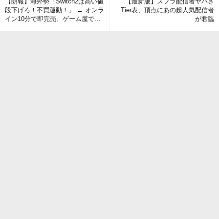
【朗報】海外勢「Switch2は高い値
【最新版】スプラ配信者ヤバさ
段下げろ！不買運動！」 → オンラ
Tier表、頂点にあの超人気配信者
イン10分で即完売、ゲーム屋では
が君臨
大行列の社会現象