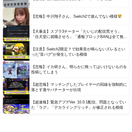
【悲報】中川翔子さん、Switch2で遊んでない模様
【大暴走】スプラ3チーター「たいじの配信荒そう」
「任天堂に就職させろ」「通報ブロックBANは全て無意
味」と行動がどんどん過激に
【注意】Switch2限定？で効果音が鳴らないズレるとい
った”音バグ”が発生している模様
【悲報】イカ研さん、明らかに映ってはいけないものを
投稿してしまう
【超悲報】マッチングしたプレイヤーの回線を強制的に
落とす激ヤバチーターが出現
【超速報】緊急アプデVer. 10.0.1配信、問題となってい
た「ラグ」「デカライングリッチ」が修正される模様