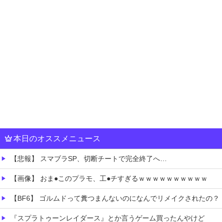
本日のオススメニュース
【悲報】 スマブラSP、切断チートで完全終了へ…
【画像】 おま●このプラモ、工●チすぎるｗｗｗｗｗｗｗｗｗｗ
【BF6】 ゴルムドって糞つまんないのになんでリメイクされたの？
『スプラトゥーンレイダース』とか言うゲーム買ったんやけど