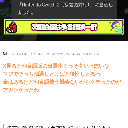
34
:
なまえをいれてください
2025/04/25(金) 03:48:33.45 ID:NiPeT0QM0
X見ると他言語版の当選率くっそ高いっぽいな
マジでそっち抽選しとけばと後悔しとるわ
金はあるけど他言語使う機会ないからケチったのが
アカンかったわ