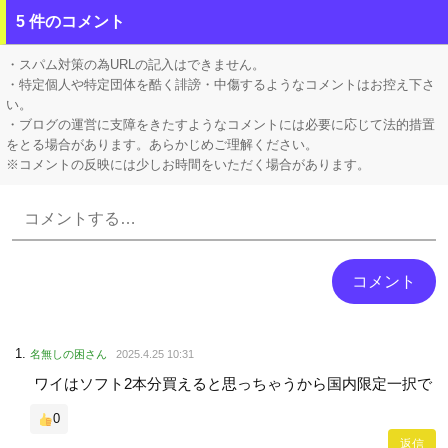
【画像】 思わず保存したくなる「笑える画像・最高な画像」貼っていけｗｗｗｗｗ
5 件のコメント
【画像】 ヘソ出しJKさん、股間の方まで見えてしまうｗｗｗｗｗｗｗｗｗ
・スパム対策の為URLの記入はできません。
・特定個人や特定団体を酷く誹謗・中傷するようなコメントはお控え下さ
い。
・ブログの運営に支障をきたすようなコメントには必要に応じて法的措置
をとる場合があります。あらかじめご理解ください。
※コメントの反映には少しお時間をいただく場合があります。
Powered by livedoor 相互RSS
名無しの困さん
2025.4.25 10:31
ワイはソフト2本分買えると思っちゃうから国内限定一択で
0
返信