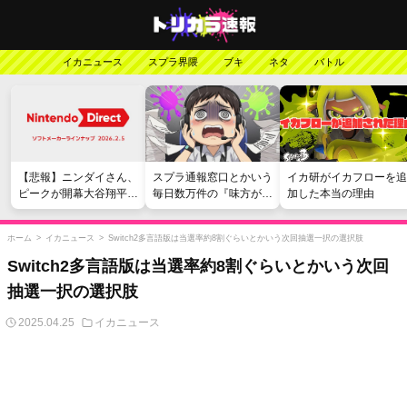
イカニュース
スプラ界隈
ブキ
ネタ
バトル
【悲報】ニンダイさん、
スプラ通報窓口とかいう
イカ研がイカフローを追
ピークが開幕大谷翔平の
毎日数万件の『味方が弱
加した本当の理由
がっかりダイレクトだっ
い』愚痴を読まされる苦
たと言われてしまう
行
ホーム
>
イカニュース
>
Switch2多言語版は当選率約8割ぐらいとかいう次回抽選一択の選択肢
Switch2多言語版は当選率約8割ぐらいとかいう次回
抽選一択の選択肢
2025.04.25
イカニュース