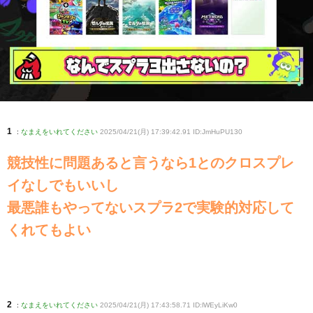
1
:
なまえをいれてください
2025/04/21(月) 17:39:42.91 ID:JmHuPU130
競技性に問題あると言うなら1とのクロスプレ
イなしでもいいし
最悪誰もやってないスプラ2で実験的対応して
くれてもよい
2
:
なまえをいれてください
2025/04/21(月) 17:43:58.71 ID:lWEyLiKw0