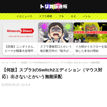
イカニュース
スプラ界隈
ブキ
ネタ
バトル
【悲報】ニンダイさん、
スプラ通報窓口とかいう
イカ研がイカフローを追
ピークが開幕大谷翔平の
毎日数万件の『味方が弱
加した本当の理由
がっかりダイレクトだっ
い』愚痴を読まされる苦
たと言われてしまう
行
ホーム
>
ネタ
>
【何故】スプラ3のSwitch2エディション（マウス対応）出さないとかいう無能采配
【何故】スプラ3のSwitch2エディション（マウス対
応）出さないとかいう無能采配
2025.04.22
ネタ