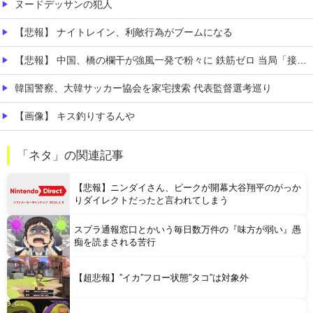
ヌードデッサンの犯人
【悲報】 ナイトレイン、利敵行為がブームになる
【悲報】 中国、橋の欄干が強風一発で粉々に 鉄筋ゼロ 当局「接着剤でくっつけただけ」「正常で、品質問題はない」
韓国警察、大韓サッカー協会を家宅捜索 代表監督選考巡り
【画像】 キス釣りするんや
【衝撃】 日本人が減り「外国人が増えた」市区町村ランキング…TOP5がこちらｗｗｗｗｗｗ
「ネタ」の関連記事
【訃報】 ラグビー九州電力所属の選手が熱中症で死亡 フィジー出身の26歳
【悲報】ニンダイさん、ピークが開幕大谷翔平のがっか
りダイレクトだったと言われてしまう
スプラ通報窓口とかいう毎日数万件の『味方が弱い』愚
痴を読まされる苦行
Powered by livedoor 相互RSS
【超悲報】”イカ”フロー状態”タコ”は対象外