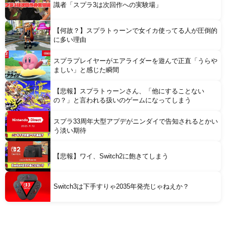
識者「スプラ3は次回作への実験場」
【何故？】スプラトゥーンで女イカ使ってる人が圧倒的
に多い理由
スプラプレイヤーがエアライダーを遊んで正直「うらや
ましい」と感じた瞬間
【悲報】スプラトゥーンさん、「他にすることない
の？」と言われる扱いのゲームになってしまう
スプラ33周年大型アプデがニンダイで告知されるとかい
う淡い期待
【悲報】ワイ、Switch2に飽きてしまう
Switch3は下手すりゃ2035年発売じゃねえか？