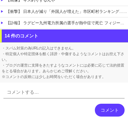
【画像】 キス釣りするんや
【衝撃】 日本人が減り「外国人が増えた」市区町村ランキング…TOP5がこちらｗｗｗｗｗｗ
【訃報】 ラグビー九州電力所属の選手が熱中症で死亡 フィジー出身の26歳
【Vtuber】 中日5位うおおおおおおおおおおおおおおおお
14 件のコメント
【動画】 早見沙織のフルコースが楽しめるアニメ発見されるｗｗｗｗｗｗｗ
・スパム対策の為URLの記入はできません。
・特定個人や特定団体を酷く誹謗・中傷するようなコメントはお控え下さ
い。
・ブログの運営に支障をきたすようなコメントには必要に応じて法的措置
をとる場合があります。あらかじめご理解ください。
※コメントの反映には少しお時間をいただく場合があります。
Powered by livedoor 相互RSS