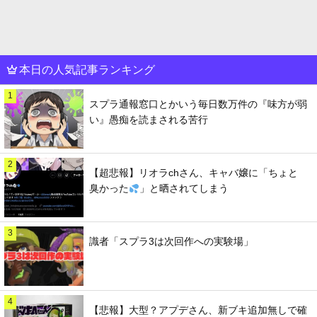
本日の人気記事ランキング
1
スプラ通報窓口とかいう毎日数万件の『味方が弱
い』愚痴を読まされる苦行
2
【超悲報】リオラchさん、キャバ嬢に「ちょと
臭かった
」と晒されてしまう
3
識者「スプラ3は次回作への実験場」
4
【悲報】大型？アプデさん、新ブキ追加無しで確