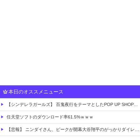
本日のオススメニュース
【シンデレラガールズ】 百鬼夜行をテーマとしたPOP UP SHOPが東京・大阪にて開催
任天堂ソフトのダウンロード率61.5%ｗｗｗ
【悲報】 ニンダイさん、ピークが開幕大谷翔平のがっかりダイレクトだったと言われてしまう