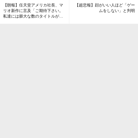
【朗報】任天堂アメリカ社長、マ
【超悲報】顔がいい人ほど「ゲー
リオ新作に言及「ご期待下さい。
ムをしない」と判明
私達には膨大な数のタイトルがあ
りこれらは確実にSwitch2に登場す
る。」