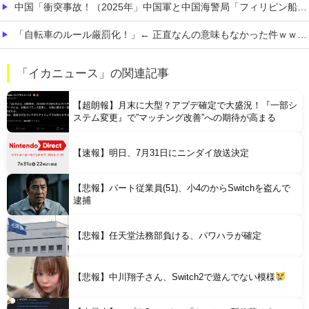
中国「衝突事故！（2025年」中国軍と中国海警局「フィリピン船の追跡中に衝突！（8/11」中国「2人死亡」中国政府「1年間隠蔽」日本「隠蔽された事実報道！（2026年」→
「自転車のルール厳罰化！」← 正直なんの意味もなかった件ｗｗｗｗｗｗｗｗ
【熊本地震】 発生後に居酒屋店内から温泉が吹き出す ← これ前触れじゃね？
「イカニュース」の関連記事
【画像】 思わず保存したくなる「笑える画像・最高な画像」貼っていけｗｗｗｗｗ
【超朗報】月末に大型？アプデ確定で大盛況！『一部シ
ステム変更』で”マッチング改善”への期待が高まる
【速報】明日、7月31日にニンダイ放送決定
【悲報】パート従業員(51)、小4のからSwitchを盗んで
Powered by livedoor 相互RSS
逮捕
【悲報】任天堂法務部負ける、パワハラが確定
【悲報】中川翔子さん、Switch2で遊んでない模様