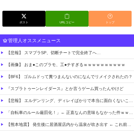
ポスト
URLコピー
トップ
管理人オススメニュース
【悲報】 スマブラSP、切断チートで完全終了へ…
【画像】 おま●このプラモ、工●チすぎるｗｗｗｗｗｗｗｗｗｗ
【BF6】 ゴルムドって糞つまんないのになんでリメイクされたの？
『スプラトゥーンレイダース』とか言うゲーム買ったんやけど
【悲報】 エルデンリング、ディレイばかりで本当に面白くないこのゲーム←賛同の声が多数…
「自転車のルール厳罰化！」← 正直なんの意味もなかった件ｗｗｗｗｗｗｗｗ
【熊本地震】 発生後に居酒屋店内から温泉が吹き出す ← これ前触れじゃね？