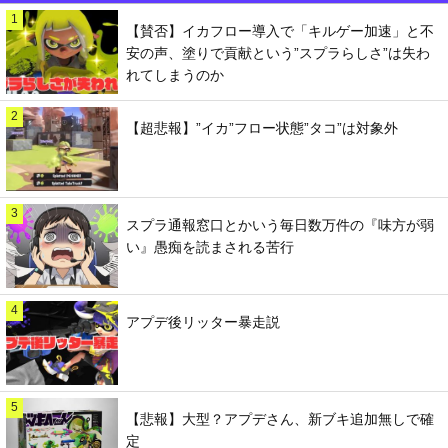
1
【賛否】イカフロー導入で「キルゲー加速」と不
安の声、塗りで貢献という”スプラらしさ”は失わ
れてしまうのか
2
【超悲報】”イカ”フロー状態”タコ”は対象外
3
スプラ通報窓口とかいう毎日数万件の『味方が弱
い』愚痴を読まされる苦行
4
アプデ後リッター暴走説
5
【悲報】大型？アプデさん、新ブキ追加無しで確
定