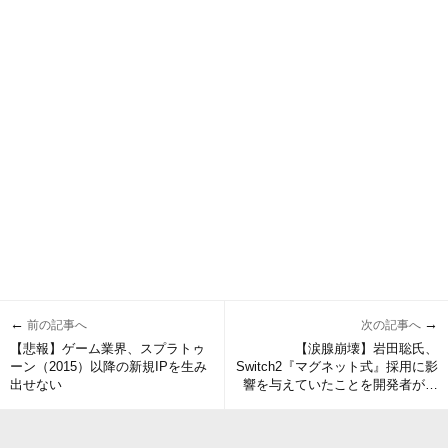
←
→
前の記事へ
次の記事へ
【悲報】ゲーム業界、スプラトゥ
【涙腺崩壊】岩田聡氏、
ーン（2015）以降の新規IPを生み
Switch2『マグネット式』採用に影
出せない
響を与えていたことを開発者が語
る「岩田さんの基準にもきっと合
格するようなものを作れ感慨深
い」