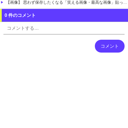
【画像】 思わず保存したくなる「笑える画像・最高な画像」貼っていけｗｗｗｗｗ
【ホロライブ】 シャインマスカットとかいう物体贈答品として優秀すぎるよな
0 件のコメント
【Vtuber】 にじさんじライバーがリズム天国の配信しなくなったけど何かあったのか？「やってる人いるよ、タイミング的にRUST・あらなみ・パワプロがメインだったし」
Powered by livedoor 相互RSS