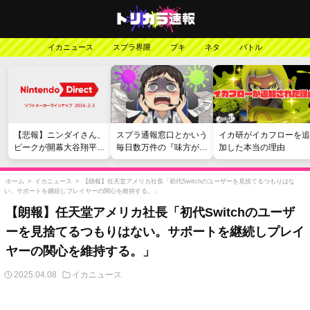
イカニュース
スプラ界隈
ブキ
ネタ
バトル
【悲報】ニンダイさん、
スプラ通報窓口とかいう
イカ研がイカフローを追
ピークが開幕大谷翔平の
毎日数万件の『味方が弱
加した本当の理由
がっかりダイレクトだっ
い』愚痴を読まされる苦
たと言われてしまう
行
ホーム
>
イカニュース
>
【朗報】任天堂アメリカ社長「初代Switchのユーザーを見捨てるつもりはな
い。サポートを継続しプレイヤーの関心を維持する。」
【朗報】任天堂アメリカ社長「初代Switchのユーザ
ーを見捨てるつもりはない。サポートを継続しプレイ
ヤーの関心を維持する。」
2025.04.08
イカニュース