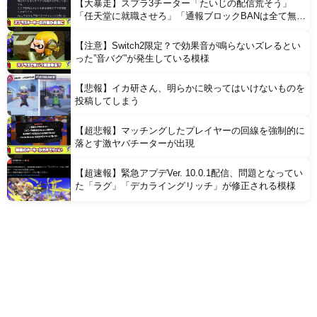
【大暴走】スプラ3チーター「たいじの配信荒そう」
「任天堂に就職させろ」「通報ブロックBANは全て無意
味」と行動がどんどん過激に
【注意】Switch2限定？で効果音が鳴らないズレるとい
った”音バグ”が発生している模様
【悲報】イカ研さん、明らかに映ってはいけないものを
投稿してしまう
【超悲報】マッチングしたプレイヤーの回線を強制的に
落とす激ヤバチーターが出現
【超速報】緊急アプデVer. 10.0.1配信、問題となってい
た「ラグ」「デカライングリッチ」が修正される模様