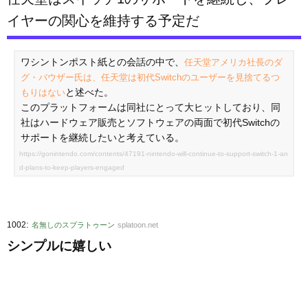
イヤーの関心を維持する予定だ
ワシントンポスト紙との会話の中で、
任天堂アメリカ社長のダ
グ・バウザー氏は、任天堂は初代Switchのユーザーを見捨てるつ
と述べた。
もりはない
このプラットフォームは同社にとって大ヒットしており、同
社はハードウェア販売とソフトウェアの両面で初代Switchの
サポートを継続したいと考えている。
https://gonintendo.com/contents/47191-nintendo-will-continue-to-support-switch-1-an
d-plans-to-keep-players-engaged
:
1002
名無しのスプラトゥーン
splatoon.net
シンプルに嬉しい