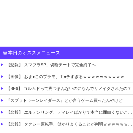
本日のオススメニュース
【悲報】 スマブラSP、切断チートで完全終了へ…
【画像】 おま●このプラモ、工●チすぎるｗｗｗｗｗｗｗｗｗｗ
【BF6】 ゴルムドって糞つまんないのになんでリメイクされたの？
『スプラトゥーンレイダース』とか言うゲーム買ったんやけど
【悲報】 エルデンリング、ディレイばかりで本当に面白くないこのゲーム←賛同の声が多数…
【悲報】 タクシー運転手、儲かりまくることが判明ｗｗｗｗｗｗｗｗ