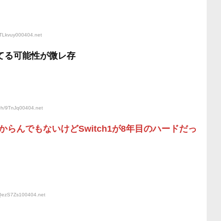
ITLkvuy000404
.net
てる可能性が微レ存
0h/9TnJq00404
.net
らんでもないけどSwitch1が8年目のハードだっ
:QezS7Zs100404
.net