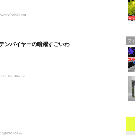
hsKyNKeP00404
.net
ブ
テンバイヤーの暗躍すごいわ
BtRnBE1k00404
.net
い
と
e1fsjBC00404
.net