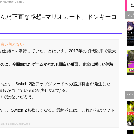
qM7lZtyH0404
.net
ス
遊んだ正直な感想–マリオカート、ドンキーコ
は言い切れない
新的な仕掛けを期待していた。とはいえ、2017年の初代以来で最大
。
いのは、今回触れたゲームがどれも面白い反面、完全に新しい体験
り、Switch 2版アップグレードへの追加料金が発生した
値段がついているのが少し気になる。
バ
りではないだろう。
、Switch 2も欲しくなる。最終的には、これからのソフト
a5118b7514bc393c5036d