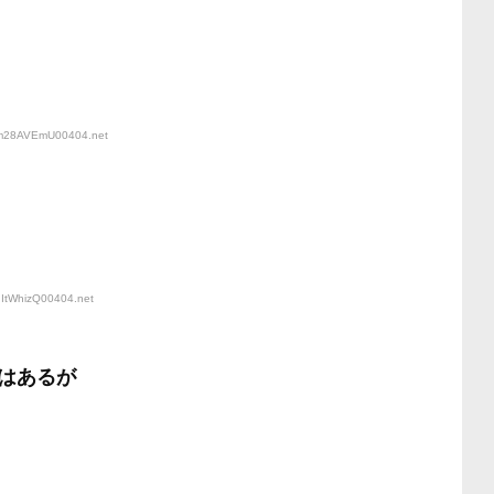
D:m28AVEmU00404
.net
nItWhizQ00404
.net
はあるが