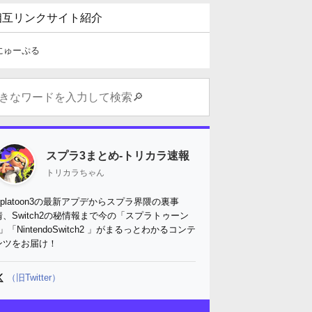
相互リンクサイト紹介
にゅーぷる
スプラ3まとめ-トリカラ速報
トリカラちゃん
Splatoon3の最新アプデからスプラ界隈の裏事
情、Switch2の秘情報まで今の「スプラトゥーン
3」「NintendoSwitch2 」がまるっとわかるコンテ
ンツをお届け！
（旧Twitter）