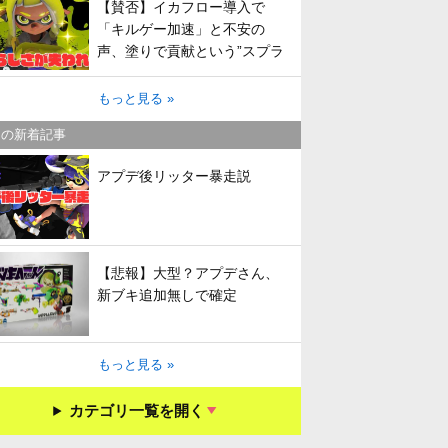
【賛否】イカフロー導入で
「キルゲー加速」と不安の
声、塗りで貢献という”スプラ
らしさ”は失われてしまうのか
もっと見る »
キの新着記事
アプデ後リッター暴走説
【悲報】大型？アプデさん、
新ブキ追加無しで確定
もっと見る »
カテゴリ一覧を開く