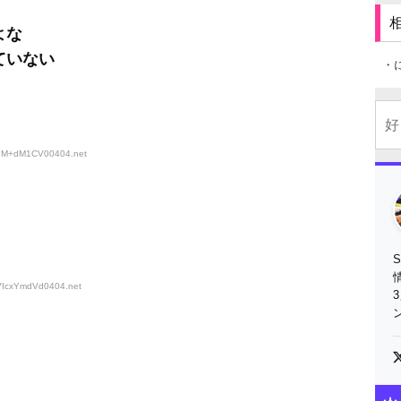
よな
ていない
・
D:qM+dM1CV00404
.net
:VIcxYmdVd0404
.net