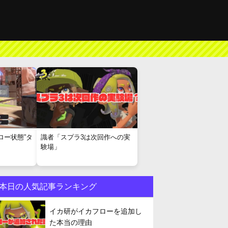
ロー状態”タ
識者「スプラ3は次回作への実
験場」
本日の人気記事ランキング
イカ研がイカフローを追加し
た本当の理由