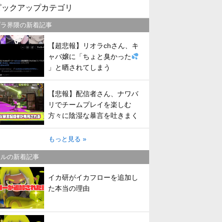
ピックアップカテゴリ
プラ界隈の新着記事
【超悲報】リオラchさん、キ
ャバ嬢に「ちょと臭かった
」と晒されてしまう
【悲報】配信者さん、ナワバ
リでチームプレイを楽しむ
方々に陰湿な暴言を吐きまく
ってしまう
もっと見る »
トルの新着記事
イカ研がイカフローを追加し
た本当の理由