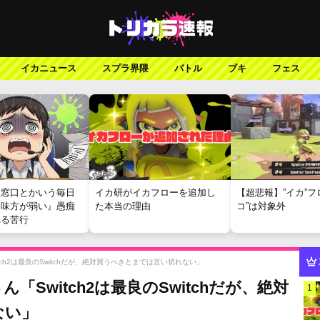
イカニュース
スプラ界隈
バトル
ブキ
フェス
報窓口とかいう毎日
イカ研がイカフローを追加し
【超悲報】”イカ”フ
『味方が弱い』愚痴
た本当の理由
コ”は対象外
れる苦行
ch2は最良のSwitchだが、絶対買うべきとまでは言い切れない」
Switch2は最良のSwitchだが、絶対
1
ない」