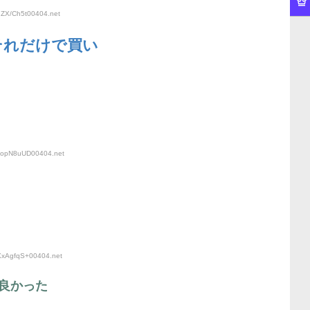
gZX/Ch5t00404
.net
それだけで買い
:zopN8uUD00404
.net
:XxAgfqS+00404
.net
良かった