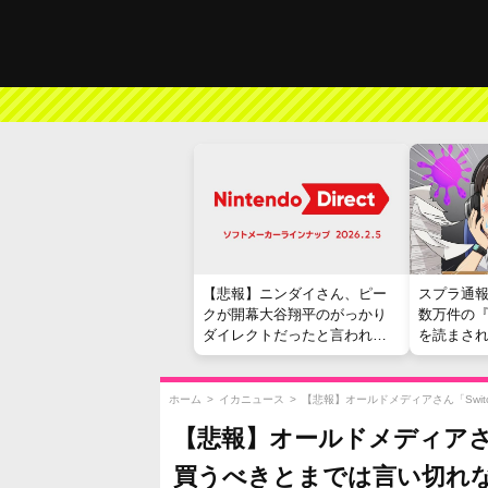
【悲報】ニンダイさん、ピー
スプラ通
クが開幕大谷翔平のがっかり
数万件の
ダイレクトだったと言われて
を読まさ
しまう
ホーム
>
イカニュース
>
【悲報】オールドメディアさん「Swit
【悲報】オールドメディアさん「
買うべきとまでは言い切れ