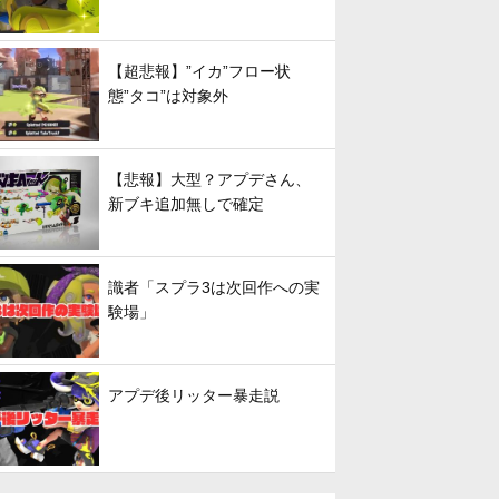
【超悲報】”イカ”フロー状
態”タコ”は対象外
【悲報】大型？アプデさん、
新ブキ追加無しで確定
識者「スプラ3は次回作への実
験場」
アプデ後リッター暴走説