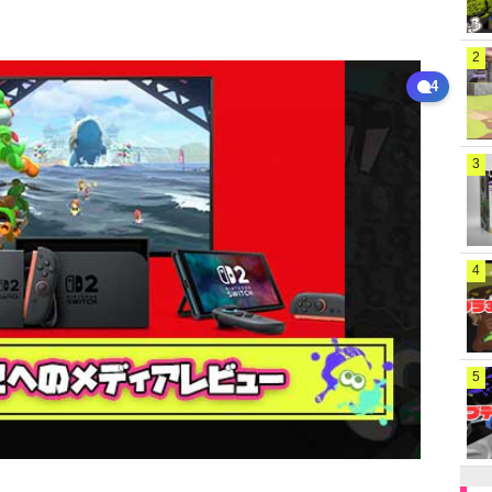
2
4
3
4
5