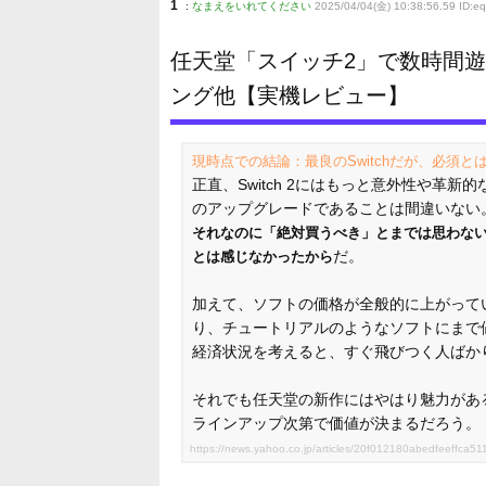
1
:
なまえをいれてください
2025/04/04(金) 10:38:56.59 ID:e
任天堂「スイッチ2」で数時間
ング他【実機レビュー】
現時点での結論：最良のSwitchだが、必須と
正直、Switch 2にはもっと意外性や革
のアップグレードであることは間違いない
それなのに「絶対買うべき」とまでは思わな
だ。
とは感じなかったから
加えて、ソフトの価格が全般的に上がっていた
り、チュートリアルのようなソフトにまで
経済状況を考えると、すぐ飛びつく人ばか
それでも任天堂の新作にはやはり魅力があるし
ラインアップ次第で価値が決まるだろう。
https://news.yahoo.co.jp/articles/20f012180abedfeeffc