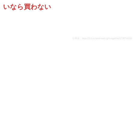
いなら買わない
引用元：
https://2ch.sc/test/read.cgi/livegalileo/1738764311/