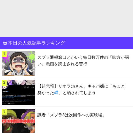
本日の人気記事ランキング
1
スプラ通報窓口とかいう毎日数万件の『味方が弱
い』愚痴を読まされる苦行
2
【超悲報】リオラchさん、キャバ嬢に「ちょと
臭かった
」と晒されてしまう
3
識者「スプラ3は次回作への実験場」