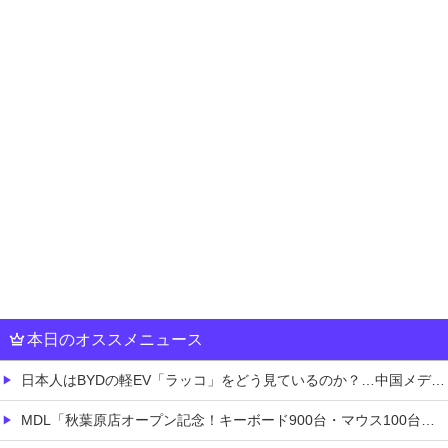
本日のオススメニュース
日本人はBYDの軽EV「ラッコ」をどう見ているのか？…中国メディア！
MDL「秋葉原店オープン記念！キーボード900台・マウス100台無料でプレゼント！」→秋葉原が大変なことになってしまう