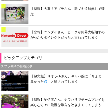
4
【悲報】大型？アプデさん、新ブキ追加無しで確
定
5
【悲報】ニンダイさん、ピークが開幕大谷翔平の
がっかりダイレクトだったと言われてしまう
ピックアップカテゴリ
スプラ界隈の新着記事
【超悲報】リオラchさん、キャバ嬢に「ちょと
臭かった
」と晒されてしまう
【悲報】配信者さん、ナワバリでチームプレイを
楽しむ方々に陰湿な暴言を吐きまくってしまう