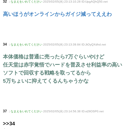
32
:
なまえをいれてください
2025/02/05(水) 23:13:10.28 ID:UpgAQhQ50
.net
高いほうがオンラインからガイジ減ってええわ
34
:
なまえをいれてください
2025/02/05(水) 23:13:39.84 ID:JtOyQXdhd
.net
本体価格は普通に売ったら7万ぐらいやけど
任天堂は赤字覚悟でハードを普及させ利益率の高い
ソフトで回収する戦略を取ってるから
5万ちょいに抑えてくるんちゃうかな
37
:
なまえをいれてください
2025/02/05(水) 23:14:56.38 ID:xi2lIOSP0
.net
>>34