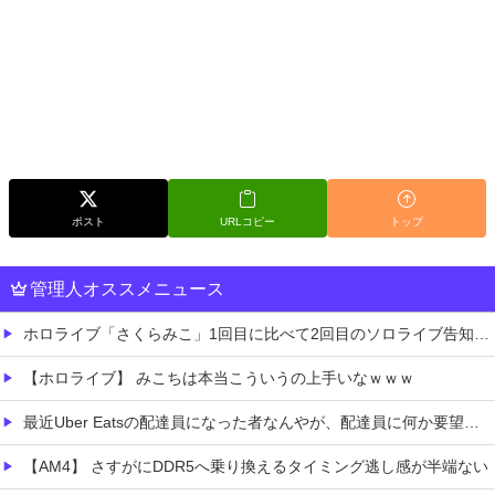
ポスト
URLコピー
トップ
管理人オススメニュース
ホロライブ「さくらみこ」1回目に比べて2回目のソロライブ告知「咲き乱れみこち」いいね数が減っていると野うさぎ余計なお世話で心配する画像あり
【ホロライブ】 みこちは本当こういうの上手いなｗｗｗ
最近Uber Eatsの配達員になった者なんやが、配達員に何か要望があったら教えてくれ
【AM4】 さすがにDDR5へ乗り換えるタイミング逃し感が半端ない