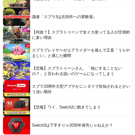
識者「スプラ3は次回作への実験場」
【何故？】スプラトゥーンで女イカ使ってる人が圧倒的
に多い理由
スプラプレイヤーがエアライダーを遊んで正直「うらや
ましい」と感じた瞬間
【悲報】スプラトゥーンさん、「他にすることない
の？」と言われる扱いのゲームになってしまう
スプラ33周年大型アプデがニンダイで告知されるとかい
う淡い期待
【悲報】ワイ、Switch2に飽きてしまう
Switch3は下手すりゃ2035年発売じゃねえか？