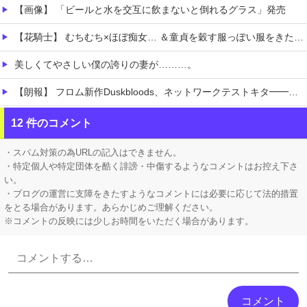
【画像】 「ビールと水を交互に飲まないと倒れるグラス」発売
【花騎士】 むちむち×ほぼ痴女… ＆童貞を穀す服っぽい服をきたホウオウボクへの反応！！！
美しくてやさしい僕の誇りの妻が………。
【朗報】 フロム新作Duskbloods、ネットワークテストキタ━━━━(゜∀゜)━━━━!!
【悲報】 ピカチュウが大量に半額
12 件のコメント
『ほの暮しの庭』Switch2版 21,965本、Switch版 12,458本
・スパム対策の為URLの記入はできません。
・特定個人や特定団体を酷く誹謗・中傷するようなコメントはお控え下さ
い。
・ブログの運営に支障をきたすようなコメントには必要に応じて法的措置
をとる場合があります。あらかじめご理解ください。
※コメントの反映には少しお時間をいただく場合があります。
Powered by livedoor 相互RSS