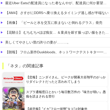
最近Uber Eatsの配達員になった者なんやが、配達員に何か要望があったら教えてくれ
【AM4】 さすがにDDR5へ乗り換えるタイミング逃し感が半端ない
【画像】 「ビールと水を交互に飲まないと倒れるグラス」発売
【花騎士】 むちむち×ほぼ痴女… ＆童貞を穀す服っぽい服をきたホウオウボクへの反応！！！
美しくてやさしい僕の誇りの妻が………。
【朗報】 フロム新作Duskbloods、ネットワークテストキタ━━━━(゜∀゜)━━━━!!
【悲報】 ピカチュウが大量に半額
「ネタ」の関連記事
『ほの暮しの庭』Switch2版 21,965本、Switch版 12,458本
【悲報】ニンダイさん、ピークが開幕大谷翔平のがっか
りダイレクトだったと言われてしまう
スプラ通報窓口とかいう毎日数万件の『味方が弱い』愚
痴を読まされる苦行
Powered by livedoor 相互RSS
【超悲報】”イカ”フロー状態”タコ”は対象外