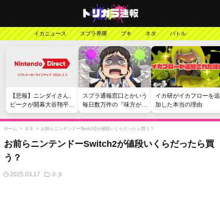
イカニュース
スプラ界隈
ブキ
ネタ
バトル
【悲報】ニンダイさん、
スプラ通報窓口とかいう
イカ研がイカフローを追
ピークが開幕大谷翔平の
毎日数万件の『味方が弱
加した本当の理由
がっかりダイレクトだっ
い』愚痴を読まされる苦
たと言われてしまう
行
ホーム
>
ネタ
>
お前らニンテンドーSwitch2が値段いくらだったら買う？
お前らニンテンドーSwitch2が値段いくらだったら買
う？
2025.03.17
ネタ