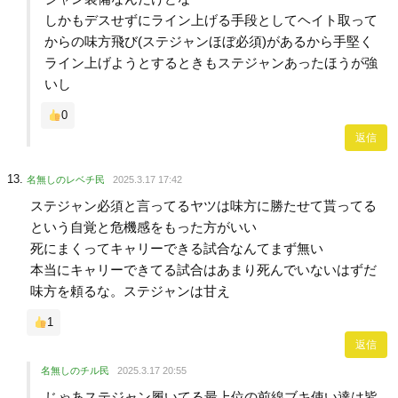
しかもデスせずにライン上げる手段としてヘイト取って
からの味方飛び(ステジャンほぼ必須)があるから手堅く
ライン上げようとするときもステジャンあったほうが強
いし
0
返信
名無しのレベチ民
2025.3.17 17:42
ステジャン必須と言ってるヤツは味方に勝たせて貰ってる
という自覚と危機感をもった方がいい
死にまくってキャリーできる試合なんてまず無い
本当にキャリーできてる試合はあまり死んでいないはずだ
味方を頼るな。ステジャンは甘え
1
返信
名無しのチル民
2025.3.17 20:55
じゃあステジャン履いてる最上位の前線ブキ使い達は皆