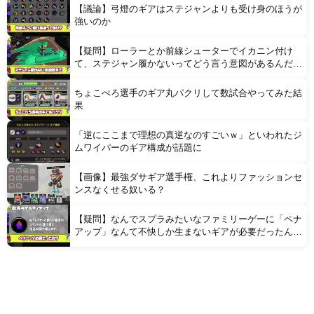
【議論】弓燈のギアはステジャンよりも受け身のほうが
強いのか
【疑問】ローラーとか前線シューターでイカニン付け
て、ステジャン履かないってどう言う意図があるんだろ
う？
ちょこぺろ選手のギア丸パクリして数試合やってみた結
果
「逆にここまで理想の真逆なのすごいｗ」といわれたジ
ムワイパーのギア構成が話題に
【画像】最強ダサギア選手権、これよりファッションセ
ンスなくせる奴いる？
【疑問】なんでスプラみたいなファミリーゲーに「ペナ
アップ」なんて不快しか生まないギアが必要だったんだ
ろうな