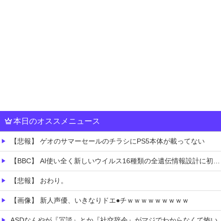
本日のオススメニュース
【悲報】 ゲオのサマーセールのチラシにPS5本体が載ってない
【BBC】 AI使い全く新しいウイルス16種類の全遺伝情報設計に初成功
【悲報】 おわり。
【画像】 新人声優、いきなりドエ●チｗｗｗｗｗｗｗｗｗ
ASDなんやが『冗談』とか『社交辞令』がマジでわからなくて怖い