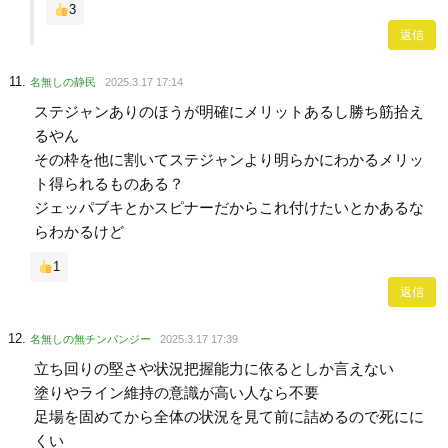
3
返信
名無しの静民
2025.3.17 17:14
ステジャンありのほうが明確にメリットあるし勝ち筋拾え
るやん
その枠を他に割いてステジャンより明らかにわかるメリッ
ト得られるものある？
ジェッパブキとかスピナーだからこれ付けたいとかあるな
らわかるけど
1
返信
名無しの無チンパンジー
2025.3.17 17:39
立ち回りの堅さや状況把握能力に依るとしか言えない
塗りやライン維持の意識が高い人なら不要
足場を固めてから全体の状況を見て前に詰めるので死にに
くい