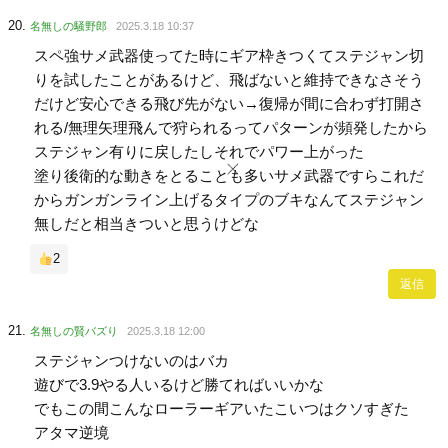
名無しの騒野郎
2025.3.18 10:37
スペ強サメ武器使ってた時にギア枠きつくてステジャン切
りを試したことがあるけど、飛ばないと維持できなさそう
だけど安心できる飛び先がない→復帰が間に合わず打開さ
れる/無理矢理飛んで狩られるってパターンが頻発したから
ステジャン有りに戻したしそれでパワー上がった
塗り後衛的な動きをとることも多いサメ武器ですらこれだ
からガンガンライン上げるタイプのブキなんてステジャン
無しだと相当きついと思うけどな
2
返信
名無しの賢バズり
2025.3.18 12:00
ステジャンつけないのはバカ
遊びで3.9やる人いるけど勝てればいいかな
でもこの間こんなローラーギアいたこいつはクソすぎた
アタマ逆境