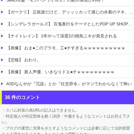
【ガークリ】 正統派だけど、デッッッカって感じの水着のマネ、ラファエ口、セッシュウへの反応！！！
【シンデレラガールズ】 百鬼夜行をテーマとしたPOP UP SHOPが東京・大阪にて開催
【ナイトレイン】 1年やって深度2の雑魚ニキが発見される
【画像】 おま●このプラモ、工●チすぎるｗｗｗｗｗｗｗｗｗｗ
【悲報】 おわり。
【画像】 新人声優、いきなりドエ●チｗｗｗｗｗｗｗｗｗ
ASDなんやが『冗談』とか『社交辞令』がマジでわからなくて怖い
【画像】 卒業が決定しているホロライブVtuberさん、にじさんじから熱烈勧誘を受けてしまうｗｗｗｗｗｗｗ
36 件のコメント
ホロライブ「兎田ぺこら」主催者を暴露した姫森ルーナ「ホロ夏AmongUs」ぺこーら主催！ケモミミリーグに被るから炎上回避しようとした？画像あり
・スパム対策の為URLの記入はできません。
・特定個人や特定団体を酷く誹謗・中傷するようなコメントはお控え下さ
い。
・ブログの運営に支障をきたすようなコメントには必要に応じて法的措置