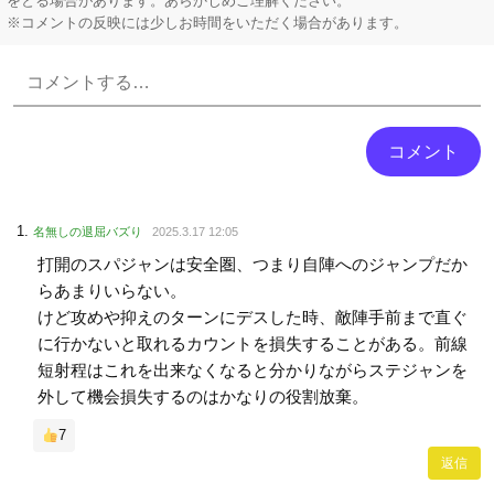
をとる場合があります。あらかじめご理解ください。
※コメントの反映には少しお時間をいただく場合があります。
Powered by livedoor 相互RSS
名無しの退屈バズり
2025.3.17 12:05
打開のスパジャンは安全圏、つまり自陣へのジャンプだか
らあまりいらない。
けど攻めや抑えのターンにデスした時、敵陣手前まで直ぐ
に行かないと取れるカウントを損失することがある。前線
短射程はこれを出来なくなると分かりながらステジャンを
外して機会損失するのはかなりの役割放棄。
7
返信