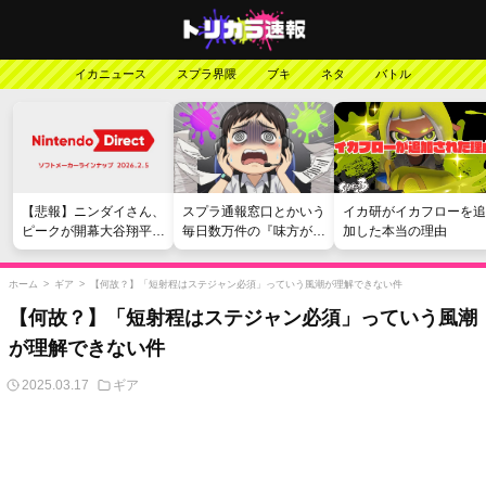
イカニュース
スプラ界隈
ブキ
ネタ
バトル
【悲報】ニンダイさん、
スプラ通報窓口とかいう
イカ研がイカフローを追
ピークが開幕大谷翔平の
毎日数万件の『味方が弱
加した本当の理由
がっかりダイレクトだっ
い』愚痴を読まされる苦
たと言われてしまう
行
ホーム
>
ギア
>
【何故？】「短射程はステジャン必須」っていう風潮が理解できない件
【何故？】「短射程はステジャン必須」っていう風潮
が理解できない件
2025.03.17
ギア