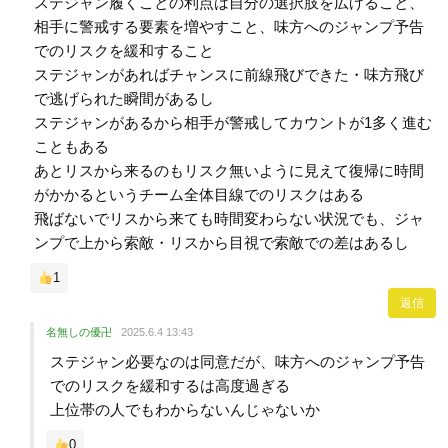
ステジャン履くことの利点は自分の選択肢を広げること、
相手に警戒する要素を増やすこと、味方へのジャンプ予告
でのリスクを緩和すること
ステジャンがあればチャンスに前線飛びできた・味方飛び
で逃げられた瞬間があるし
ステジャンがあるから相手が警戒してカウントが1多く進む
こともある
あとリスから来るのもリスク無いように見えて復帰に時間
がかかるというチーム全体目線でのリスクはある
飛ばないでリスから来ても時間変わらない状況でも、ジャ
ンプで上から索敵・リスから目視で索敵での差はあるし
1
返信
名無しの優卍
2025.6.4 13:43
ステジャン必要なのは同意だが、味方へのジャンプ予告
でのリスクを緩和するは高度過ぎる
上位帯の人でもわからないんじゃないか
0