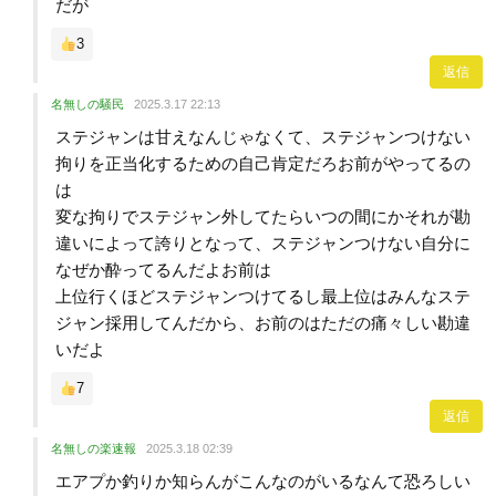
だが
3
返信
名無しの騒民
2025.3.17 22:13
ステジャンは甘えなんじゃなくて、ステジャンつけない
拘りを正当化するための自己肯定だろお前がやってるの
は
変な拘りでステジャン外してたらいつの間にかそれが勘
違いによって誇りとなって、ステジャンつけない自分に
なぜか酔ってるんだよお前は
上位行くほどステジャンつけてるし最上位はみんなステ
ジャン採用してんだから、お前のはただの痛々しい勘違
いだよ
7
返信
名無しの楽速報
2025.3.18 02:39
エアプか釣りか知らんがこんなのがいるなんて恐ろしい