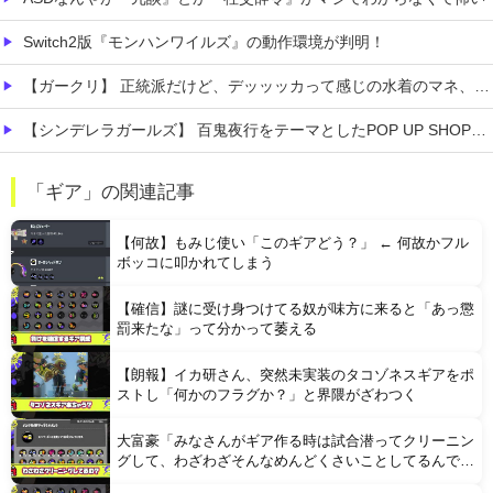
Switch2版『モンハンワイルズ』の動作環境が判明！
【ガークリ】 正統派だけど、デッッッカって感じの水着のマネ、ラファエ口、セッシュウへの反応！！！
【シンデレラガールズ】 百鬼夜行をテーマとしたPOP UP SHOPが東京・大阪にて開催
【ナイトレイン】 1年やって深度2の雑魚ニキが発見される
「ギア」の関連記事
【画像】 おま●このプラモ、工●チすぎるｗｗｗｗｗｗｗｗｗｗ
【何故】もみじ使い「このギアどう？」 ← 何故かフル
ボッコに叩かれてしまう
【確信】謎に受け身つけてる奴が味方に来ると「あっ懲
罰来たな」って分かって萎える
【朗報】イカ研さん、突然未実装のタコゾネスギアをポ
Powered by livedoor 相互RSS
ストし「何かのフラグか？」と界隈がざわつく
大富豪「みなさんがギア作る時は試合潜ってクリーニン
グして、わざわざそんなめんどくさいことしてるんです
か？」