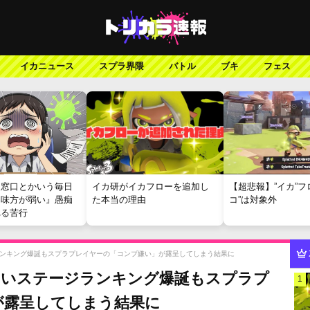
イカニュース
スプラ界隈
バトル
ブキ
フェス
報窓口とかいう毎日
イカ研がイカフローを追加し
【超悲報】”イカ”フ
『味方が弱い』愚痴
た本当の理由
コ”は対象外
れる苦行
ンキング爆誕もスプラプレイヤーの「コンブ嫌い」が露呈してしまう結果に
しいステージランキング爆誕もスプラプ
1
が露呈してしまう結果に