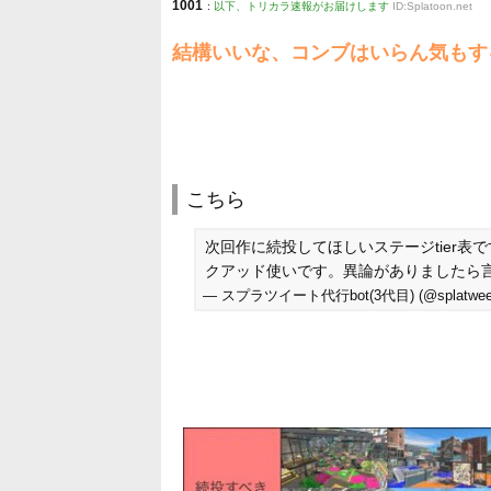
1001
:
以下、トリカラ速報がお届けします
ID:Splatoon.net
結構いいな、コンブはいらん気もす
こちら
次回作に続投してほしいステージtier表で
クアッド使いです。異論がありましたら
— スプラツイート代行bot(3代目) (@splatweet