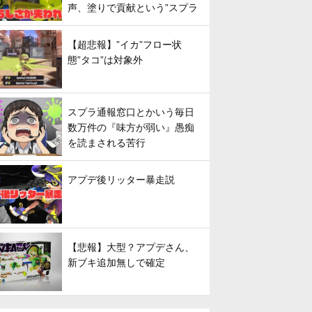
声、塗りで貢献という”スプラ
らしさ”は失われてしまうのか
【超悲報】”イカ”フロー状
態”タコ”は対象外
スプラ通報窓口とかいう毎日
数万件の『味方が弱い』愚痴
を読まされる苦行
アプデ後リッター暴走説
【悲報】大型？アプデさん、
新ブキ追加無しで確定