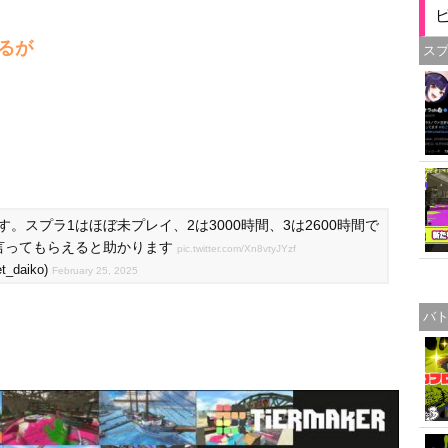
るが
ス
す。スプラ1はほぼ未プレイ、2は3000時間、3は2600時間で
言ってもらえると助かります
pic.twitter.com/Xn8vtyJYzf
_daiko)
February 25, 2025
バ