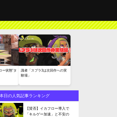
ロー状態”タ
識者「スプラ3は次回作への実
験場」
本日の人気記事ランキング
【賛否】イカフロー導入で
「キルゲー加速」と不安の