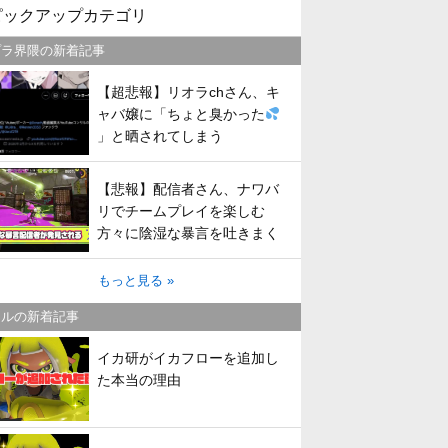
ピックアップカテゴリ
プラ界隈の新着記事
【超悲報】リオラchさん、キ
ャバ嬢に「ちょと臭かった
」と晒されてしまう
【悲報】配信者さん、ナワバ
リでチームプレイを楽しむ
方々に陰湿な暴言を吐きまく
ってしまう
もっと見る »
トルの新着記事
イカ研がイカフローを追加し
た本当の理由