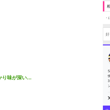
・
かり味が深い…