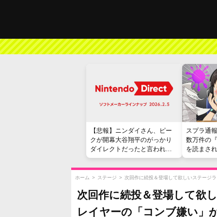
【悲報】ニンダイさん、ピー
スプラ通
クが開幕大谷翔平のがっかり
数万件の
ダイレクトだったと言われて
を読まさ
しまう
ホーム
>
ステージ
>
次回作に続投＆登場して欲しいステージラ
次回作に続投＆登場して欲
レイヤーの「コンブ嫌い」