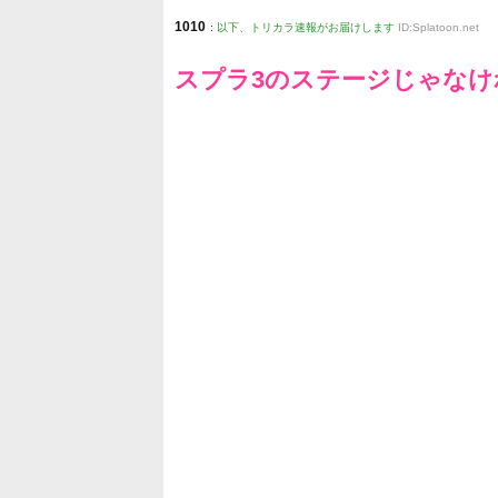
1010
:
以下、トリカラ速報がお届けします
ID:Splatoon.net
スプラ3のステージじゃな