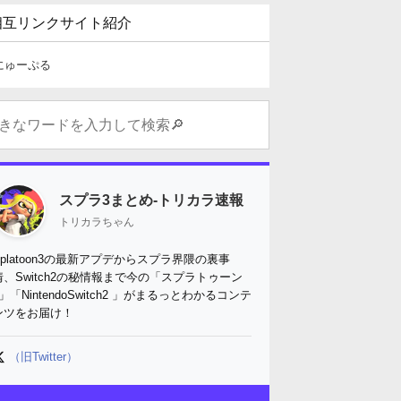
相互リンクサイト紹介
にゅーぷる
スプラ3まとめ-トリカラ速報
トリカラちゃん
Splatoon3の最新アプデからスプラ界隈の裏事
情、Switch2の秘情報まで今の「スプラトゥーン
3」「NintendoSwitch2 」がまるっとわかるコンテ
ンツをお届け！
（旧Twitter）