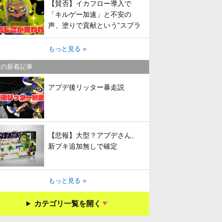
【賛否】イカフロー導入で
「キルゲー加速」と不安の
声、塗りで貢献という”スプラ
らしさ”は失われてしまうのか
もっと見る »
キの新着記事
アプデ後リッター暴走説
【悲報】大型？アプデさん、
新ブキ追加無しで確定
もっと見る »
カテゴリ一覧を開く