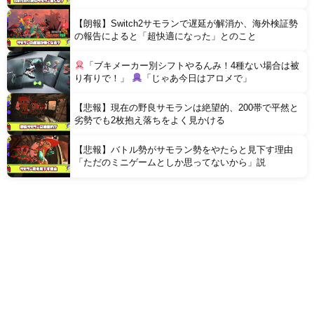
が困惑
【朗報】Switch2サモランで遅延が解消か、海外検証勢
の報告によると「超快適になった」とのこと
「ブキメーカー別シフトやるんみ！4種ない場合は被
り有りで！」
「じゃあ今日はアロメで」
【悲報】現在の野良サモランは絶望的、200帯で平然と
劣勢でも2枚抱え落ちをよく見かける
【悲報】バトル勢がサモラン勢をやたらと見下す理由
「ただのミニゲームとしか思ってないから」説