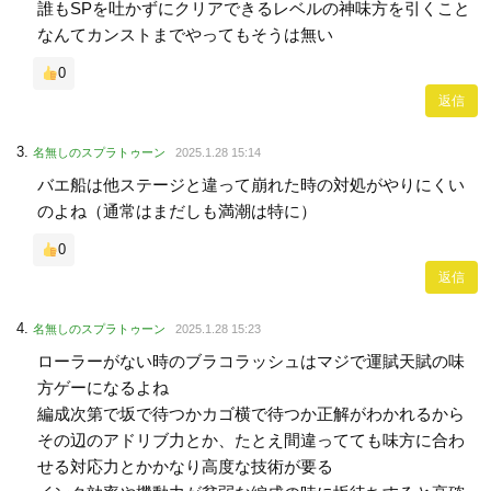
誰もSPを吐かずにクリアできるレベルの神味方を引くこと
なんてカンストまでやってもそうは無い
0
返信
名無しのスプラトゥーン
2025.1.28 15:14
バエ船は他ステージと違って崩れた時の対処がやりにくい
のよね（通常はまだしも満潮は特に）
0
返信
名無しのスプラトゥーン
2025.1.28 15:23
ローラーがない時のブラコラッシュはマジで運賦天賦の味
方ゲーになるよね
編成次第で坂で待つかカゴ横で待つか正解がわかれるから
その辺のアドリブ力とか、たとえ間違ってても味方に合わ
せる対応力とかかなり高度な技術が要る