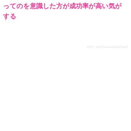
ってのを意識した方が成功率が高い気が
する
引用元：
https://zawazawa.jp/spla3/topic/1