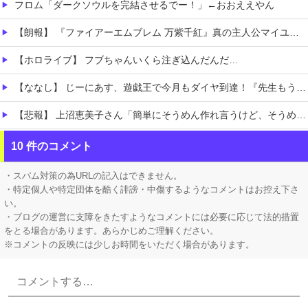
フロム「ダークソウルを完結させるでー！」←おおええやん
【朗報】 『ファイアーエムブレム 万紫千紅』真の主人公マイユニはキャラメイクが可能
【ホロライブ】 フブちゃんいくら注ぎ込んだんだ…
【ななし】 じーにあす、遊戯王で今月もダイヤ到達！『先生もう笑うしかなくなっとりますやん』『とんでもないバケモンを産み出してしまった』
【悲報】 上沼恵美子さん「簡単にそうめん作れ言うけど、そうめん作りて地獄なんよ」
職場の人妻と不倫をして、ついに、、、
10 件のコメント
このパソコン買おうか迷ってるから背中を刺してくれｗｗｗ
・スパム対策の為URLの記入はできません。
・特定個人や特定団体を酷く誹謗・中傷するようなコメントはお控え下さ
い。
・ブログの運営に支障をきたすようなコメントには必要に応じて法的措置
をとる場合があります。あらかじめご理解ください。
※コメントの反映には少しお時間をいただく場合があります。
Powered by livedoor 相互RSS