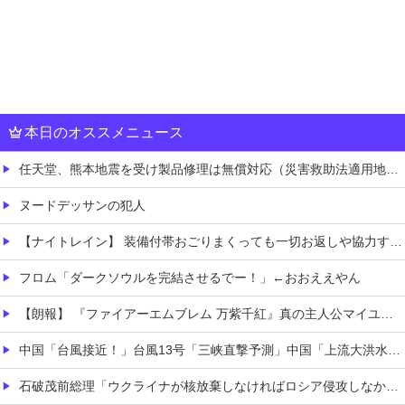
本日のオススメニュース
任天堂、熊本地震を受け製品修理は無償対応（災害救助法適用地域）
ヌードデッサンの犯人
【ナイトレイン】 装備付帯おごりまくっても一切お返しや協力する気がないプレイヤーいるけど…
フロム「ダークソウルを完結させるでー！」←おおええやん
【朗報】 『ファイアーエムブレム 万紫千紅』真の主人公マイユニはキャラメイクが可能
中国「台風接近！」台風13号「三峡直撃予測」中国「上流大洪水！（三峡上流」中国都市「8/5の映像（動画」三峡ダム「緊急放流（決壊危機」中国「下流大水害（震え声」→
石破茂前総理「ウクライナが核放棄しなければロシア侵攻しなかった」！