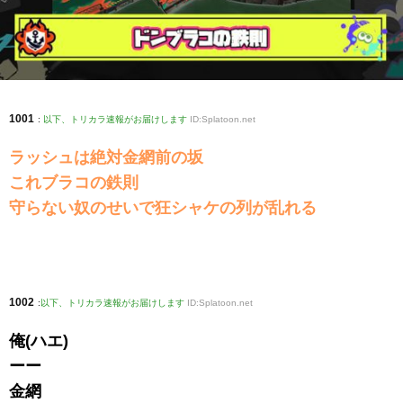
1001
:
以下、トリカラ速報がお届けします
ID:Splatoon.net
ラッシュは絶対金網前の坂
これブラコの鉄則
守らない奴のせいで狂シャケの列が乱れる
1002
:
以下、トリカラ速報がお届けします
ID:Splatoon.net
俺(ハエ)
ーー
金網