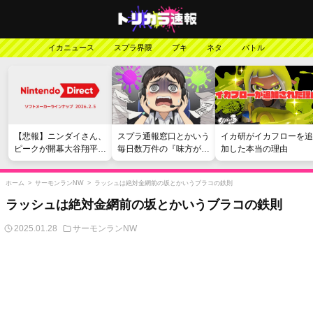
イカニュース
スプラ界隈
ブキ
ネタ
バトル
【悲報】ニンダイさん、
スプラ通報窓口とかいう
イカ研がイカフローを追
ピークが開幕大谷翔平の
毎日数万件の『味方が弱
加した本当の理由
がっかりダイレクトだっ
い』愚痴を読まされる苦
たと言われてしまう
行
ホーム
>
サーモンランNW
>
ラッシュは絶対金網前の坂とかいうブラコの鉄則
ラッシュは絶対金網前の坂とかいうブラコの鉄則
2025.01.28
サーモンランNW