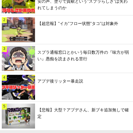
安の声、塗りで貢献という”スプラらしさ”は失わ
れてしまうのか
2
【超悲報】”イカ”フロー状態”タコ”は対象外
3
スプラ通報窓口とかいう毎日数万件の『味方が弱
い』愚痴を読まされる苦行
4
アプデ後リッター暴走説
5
【悲報】大型？アプデさん、新ブキ追加無しで確
定