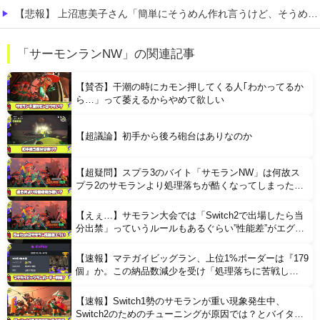
【悲報】 上沼恵美子さん「簡単にそうめん作れ言うけど、そうめん作りて地獄なんよ」
職場の人妻と不倫をして、ついに、、、
「サーモンランNW」の関連記事
このパソコン買おうか迷ってるから背中を刺してくれｗｗｗ
【賛否】干潮の時にカモン押してくる人｢わかってるか
ら…」って萎えるからやめて欲しい
【超議論】初手から後ろ砲台はありなのか
【超疑問】スプラ3のバイト「サモランNW」は何故ス
Powered by livedoor 相互RSS
プラ2のサモランより処理落ちが酷くなってしまったの
か
【えぇ…】サモラン大会では「Switch2で出場したら当
分出禁」っていうルールもあるぐらい”性能差”がエグい
らしい
【速報】マテガイビッグラン、上位1%ボーダーは『179
個』か。この納品数減少を受け「処理落ちに苦戦し
た？」と考察するバイターも
【速報】Switch1勢のサモランが重い現象発生中、
Switch2のためのチューニングが原因では？とバイター