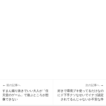
←
→
前の記事へ
次の記事へ
すまん煽り抜きでいい大人が「任
好きで環境ブキ使ってるだけなの
天堂のゲーム」で遊ぶところが想
にド下手クソなせいでイナゴ認定
像できない
されてるんじゃないか不安な件