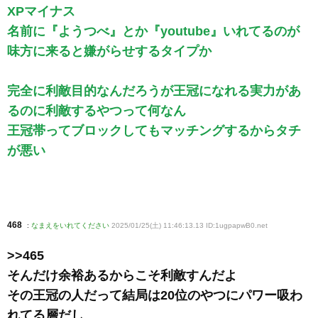
XPマイナス
名前に『ようつべ』とか『youtube』いれてるのが
味方に来ると嫌がらせするタイプか
完全に利敵目的なんだろうが王冠になれる実力があ
るのに利敵するやつって何なん
王冠帯ってブロックしてもマッチングするからタチ
が悪い
468
:
なまえをいれてください
2025/01/25(土) 11:46:13.13 ID:1ugpapwB0
.net
>>465
そんだけ余裕あるからこそ利敵すんだよ
その王冠の人だって結局は20位のやつにパワー吸わ
れてる層だし