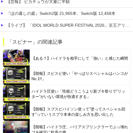
【悲報】 ピカチュウが大量に半額
『ほの暮しの庭』Switch2版 21,965本、Switch版 12,458本
【ライブ】 「IDOL WORLD SUPER FESTIVAL 2026」京王アリーナTOKYO開催決定
先生の彼女になる！
「スピナー」の関連記事
【朗報】 エルデンリングマグネットきたあああああ
【ある？】ハイドラを相手にして「強い」と感じた瞬間
【朗報】スピスピ使い「やっぱりスペシャルはハンコが
No.1!!」
ハイドラ圧使い「性能どうこうより新ブキ祭りで”リッ
Powered by livedoor 相互RSS
ター”がいない環境が快適すぎる」
【朗報】スプスピパイソン使って”塗ってスペシャル回
す”っていうスプラ本来の楽しみ方を思い出した
【朗報】ハイドラ圧、バリアスプリンクラーでぶっ壊れ
ブキ確定に歓喜の声