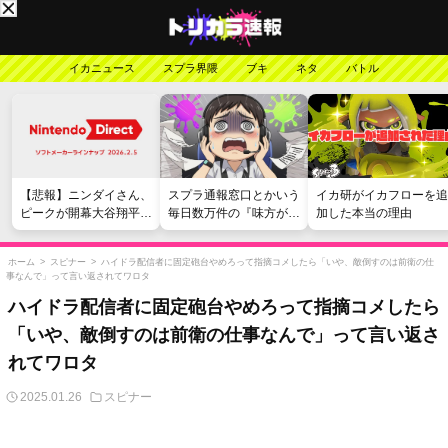
イカニュース
スプラ界隈
ブキ
ネタ
バトル
【悲報】ニンダイさん、
スプラ通報窓口とかいう
イカ研がイカフローを追
ピークが開幕大谷翔平の
毎日数万件の『味方が弱
加した本当の理由
がっかりダイレクトだっ
い』愚痴を読まされる苦
たと言われてしまう
行
ホーム
>
スピナー
>
ハイドラ配信者に固定砲台やめろって指摘コメしたら「いや、敵倒すのは前衛の仕
事なんで」って言い返されてワロタ
ハイドラ配信者に固定砲台やめろって指摘コメしたら
「いや、敵倒すのは前衛の仕事なんで」って言い返さ
れてワロタ
2025.01.26
スピナー