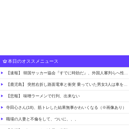
本日のオススメニュース
【速報】 韓国サッカー協会『すでに時効だ』、外国人審判らへ性的接待疑惑→ロンドン五輪は銅メダルはく奪の可能性「審判の国籍は日本、UAE、イラン」
【鹿児島】 突然右折し路面電車と衝突 乗っていた男女3人は車を放置しダッシュで逃走中
【悲報】 味噌ラーメンで行列、出来ない
寺田心さん(18)、筋トレした結果無事かわいくなる（※画像あり）
職場の人妻と不倫をして、ついに、、、