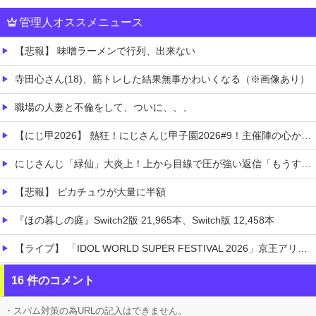
管理人オススメニュース
【悲報】 味噌ラーメンで行列、出来ない
寺田心さん(18)、筋トレした結果無事かわいくなる（※画像あり）
職場の人妻と不倫をして、ついに、、、
【にじ甲2026】 熱狂！にじさんじ甲子園2026#9！主催陣の心からの「助かる〜〜〜」草
にじさんじ「緑仙」大炎上！上から目線で圧が強い返信「もうすでに歌ってる」埋もれてる曲を救いたい歌ってみた企画と視聴者に対するSNS投稿が大荒れ
【悲報】 ピカチュウが大量に半額
『ほの暮しの庭』Switch2版 21,965本、Switch版 12,458本
【ライブ】 「IDOL WORLD SUPER FESTIVAL 2026」京王アリーナTOKYO開催決定
先生の彼女になる！
16 件のコメント
【朗報】 エルデンリングマグネットきたあああああ
・スパム対策の為URLの記入はできません。