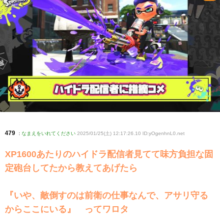
479
:
なまえをいれてください
2025/01/25(土) 12:17:26.10 ID:yOgenhnL0
.net
XP1600あたりのハイドラ配信者見てて味方負担な固
定砲台してたから教えてあげたら
『いや、敵倒すのは前衛の仕事なんで、アサリ守る
からここにいる』 ってワロタ