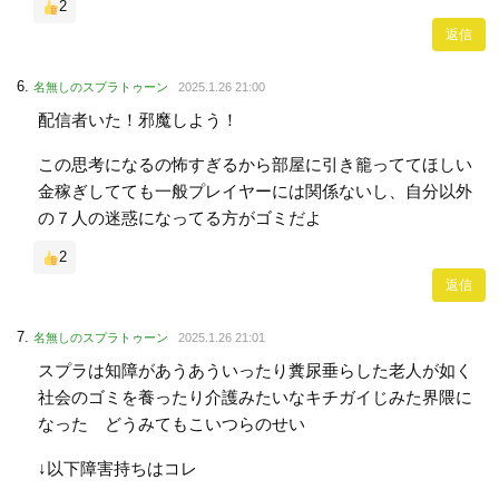
2
返信
名無しのスプラトゥーン
2025.1.26 21:00
配信者いた！邪魔しよう！
この思考になるの怖すぎるから部屋に引き籠っててほしい
金稼ぎしてても一般プレイヤーには関係ないし、自分以外
の７人の迷惑になってる方がゴミだよ
2
返信
名無しのスプラトゥーン
2025.1.26 21:01
スプラは知障があうあういったり糞尿垂らした老人が如く
社会のゴミを養ったり介護みたいなキチガイじみた界隈に
なった どうみてもこいつらのせい
↓以下障害持ちはコレ