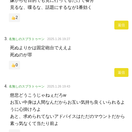
嫌がらせ目的でも見に行ってるだけで養分
見るな、喋るな、話題にするなが1番効く
2
返信
名無しのスプラトゥーン
2025.1.26 19:27
死ぬよりかは固定砲台でええよ
死ぬのが罪
0
返信
名無しのスプラトゥーン
2025.1.26 19:43
慈悲どうこうじゃねぇだろw
お互い中身は人間なんだからお互い気持ち良くいられるよ
うに心掛けろよ
あと、求められてないアドバイスはただのマウントだから
素っ気なくて当たり前よ