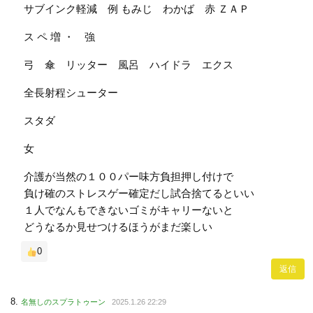
サブインク軽減 例 もみじ わかば 赤 ＺＡＰ
ス ペ 増 ・ 強
弓 傘 リッター 風呂 ハイドラ エクス
全長射程シューター
スタダ
女
介護が当然の１００パー味方負担押し付けで
負け確のストレスゲー確定だし試合捨てるといい
１人でなんもできないゴミがキャリーないと
どうなるか見せつけるほうがまだ楽しい
0
返信
名無しのスプラトゥーン
2025.1.26 22:29