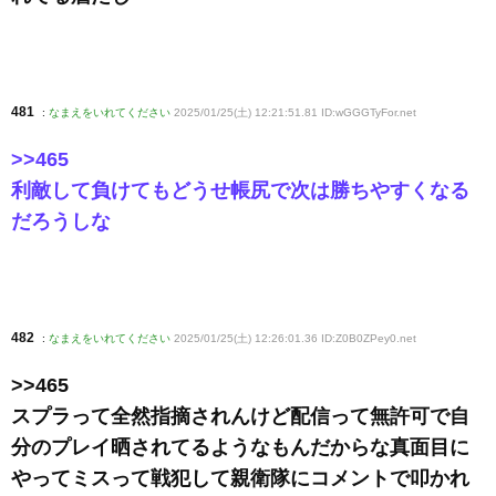
481
:
なまえをいれてください
2025/01/25(土) 12:21:51.81 ID:wGGGTyFor
.net
>>465
利敵して負けてもどうせ帳尻で次は勝ちやすくなる
だろうしな
482
:
なまえをいれてください
2025/01/25(土) 12:26:01.36 ID:Z0B0ZPey0
.net
>>465
スプラって全然指摘されんけど配信って無許可で自
分のプレイ晒されてるようなもんだからな真面目に
やってミスって戦犯して親衛隊にコメントで叩かれ