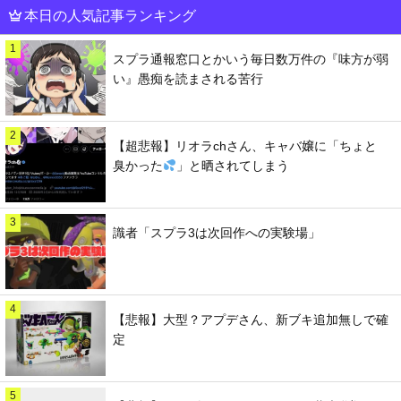
本日の人気記事ランキング
1
スプラ通報窓口とかいう毎日数万件の『味方が弱
い』愚痴を読まされる苦行
2
【超悲報】リオラchさん、キャバ嬢に「ちょと
臭かった
」と晒されてしまう
3
識者「スプラ3は次回作への実験場」
4
【悲報】大型？アプデさん、新ブキ追加無しで確
定
5