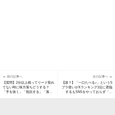
←
→
前の記事へ
次の記事へ
【質問】2分以上残ってリード取れ
【誰？】「一口たべる♪」というS
てない時に味方落ちどうする？
ブラ使いがXランキング1位に君臨
「手を抜く」「抵抗する」「落ち
するもSNSをやっておらず「誰
たことに気付かない」
だ？」と界隈がざわつく