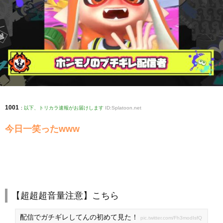
1001
:
以下、トリカラ速報がお届けします
ID:Splatoon.net
今日一笑ったwww
【超超超音量注意】こちら
配信でガチギレしてんの初めて見た！
pic.twitter.com/Fh3modIsfQ