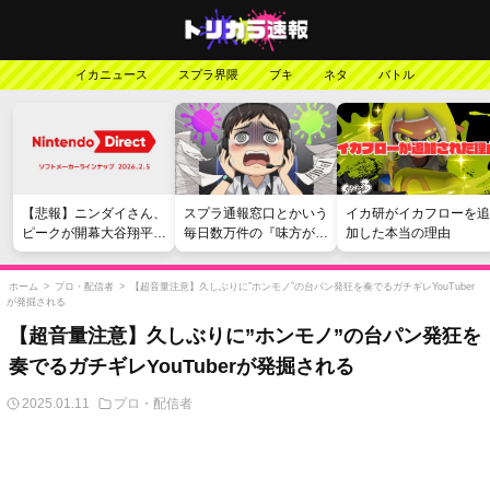
イカニュース
スプラ界隈
ブキ
ネタ
バトル
【悲報】ニンダイさん、
スプラ通報窓口とかいう
イカ研がイカフローを追
ピークが開幕大谷翔平の
毎日数万件の『味方が弱
加した本当の理由
がっかりダイレクトだっ
い』愚痴を読まされる苦
たと言われてしまう
行
ホーム
>
プロ・配信者
>
【超音量注意】久しぶりに”ホンモノ”の台パン発狂を奏でるガチギレYouTuber
が発掘される
【超音量注意】久しぶりに”ホンモノ”の台パン発狂を
奏でるガチギレYouTuberが発掘される
2025.01.11
プロ・配信者