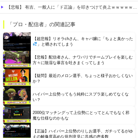
【悲報】 有吉、一般人に「ド正論」を叩きつけて炎上ｗｗｗｗｗｗｗｗ
【極旨牛鉄板】 吉野家のステーキ定食1500円、ガチで美味そうｗｗｗ
「プロ・配信者」の関連記事
【衝撃】 「かわいい虫」ランキング、ついに発表される
【超悲報】リオラchさん、キャバ嬢に「ちょと臭かった
」と晒されてしまう
【悲報】配信者さん、ナワバリでチームプレイを楽しむ
方々に陰湿な暴言を吐きまくってしまう
【疑問】最近のメロン選手、ちょっと様子おかしくない
Powered by livedoor 相互RSS
か？
ハイパー上位勢ってもう純粋にスプラ楽しめてなくな
い？
2000位マッチングって上位勢にとってとんでもなく邪
魔な仕様なのかもな
【正論】ハイパー上位勢のりしお選手、ガチってるがゆ
えの解像度高めな批判意見に共感の声多数