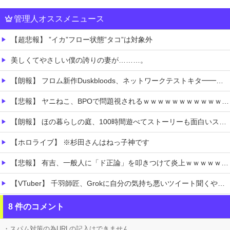
管理人オススメニュース
【超悲報】 ”イカ”フロー状態”タコ”は対象外
美しくてやさしい僕の誇りの妻が………。
【朗報】 フロム新作Duskbloods、ネットワークテストキタ━━━━(゜∀゜)━━━━!!
【悲報】 ヤニねこ、BPOで問題視されるｗｗｗｗｗｗｗｗｗｗｗｗｗ
【朗報】 ほの暮らしの庭、100時間遊べてストーリーも面白いスタバレの上位互換だとまじで好評
【ホロライブ】 ※杉田さんはねっ子神です
【悲報】 有吉、一般人に「ド正論」を叩きつけて炎上ｗｗｗｗｗｗｗｗ
【VTuber】 千羽師匠、Grokに自分の気持ち悪いツイート聞くやつやってるのかなって思ったら相手鴨神やんけ
【極旨牛鉄板】 吉野家のステーキ定食1500円、ガチで美味そうｗｗｗ
8 件のコメント
【衝撃】 「かわいい虫」ランキング、ついに発表される
・スパム対策の為URLの記入はできません。