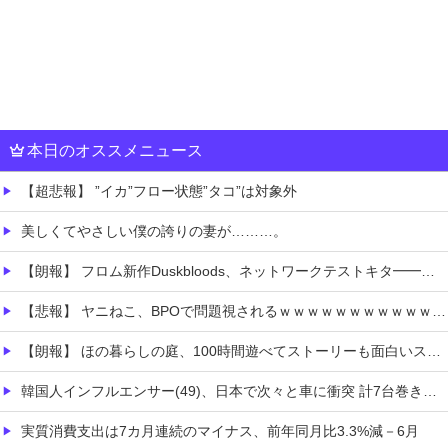
本日のオススメニュース
【超悲報】 ”イカ”フロー状態”タコ”は対象外
美しくてやさしい僕の誇りの妻が………。
【朗報】 フロム新作Duskbloods、ネットワークテストキタ━━━━(゜∀゜)━━━━!!
【悲報】 ヤニねこ、BPOで問題視されるｗｗｗｗｗｗｗｗｗｗｗｗｗ
【朗報】 ほの暮らしの庭、100時間遊べてストーリーも面白いスタバレの上位互換だとまじで好評
韓国人インフルエンサー(49)、日本で次々と車に衝突 計7台巻き込み 八王子
実質消費支出は7カ月連続のマイナス、前年同月比3.3%減－6月