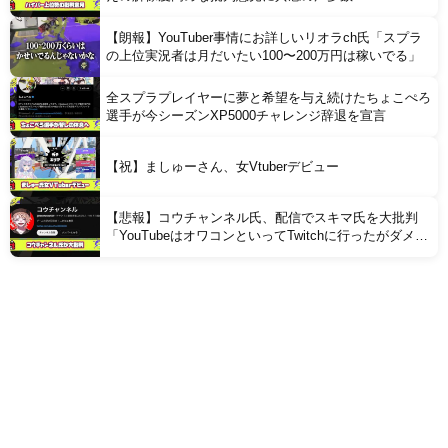
【朗報】YouTuber事情にお詳しいリオラch氏「スプラ
の上位実況者は月だいたい100〜200万円は稼いでる」
全スプラプレイヤーに夢と希望を与え続けたちょこぺろ
選手が今シーズンXP5000チャレンジ辞退を宣言
【祝】ましゅーさん、女Vtuberデビュー
【悲報】コウチャンネル氏、配信でスキマ氏を大批判
「YouTubeはオワコンといってTwitchに行ったがダメで
戻ってきたクズでダサいヤツ」