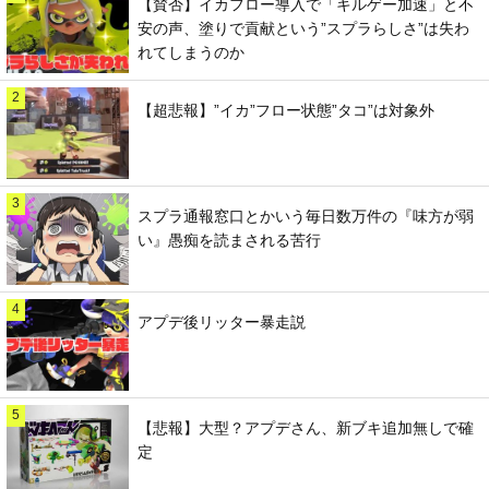
【賛否】イカフロー導入で「キルゲー加速」と不
安の声、塗りで貢献という”スプラらしさ”は失わ
れてしまうのか
2
【超悲報】”イカ”フロー状態”タコ”は対象外
3
スプラ通報窓口とかいう毎日数万件の『味方が弱
い』愚痴を読まされる苦行
4
アプデ後リッター暴走説
5
【悲報】大型？アプデさん、新ブキ追加無しで確
定