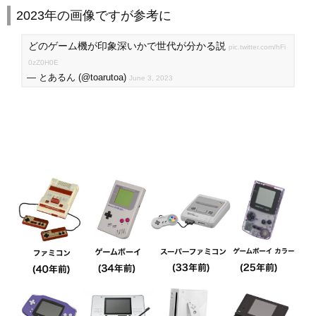
2023年の画像ですが参考に
どのゲーム機が印象深いかで世代が分かる説
pic.twitter.com/hFi
0zZ0H0E
— とあるん (@toarutoa)
June 3, 2023