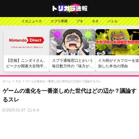
イカニュース
スプラ界隈
ブキ
ネタ
バトル
【悲報】ニンダイさん、
スプラ通報窓口とかいう
イカ研がイカフローを追
ピークが開幕大谷翔平の
毎日数万件の『味方が弱
加した本当の理由
がっかりダイレクトだっ
い』愚痴を読まされる苦
たと言われてしまう
行
ホーム
>
ネタ
>
ゲームの進化を一番楽しめた世代はどの辺か？議論するスレ
ゲームの進化を一番楽しめた世代はどの辺か？議論す
るスレ
2025.01.07
ネタ