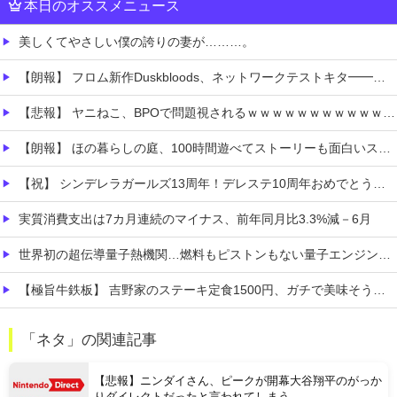
本日のオススメニュース
美しくてやさしい僕の誇りの妻が………。
【朗報】 フロム新作Duskbloods、ネットワークテストキタ━━━━(゜∀゜)━━━━!!
【悲報】 ヤニねこ、BPOで問題視されるｗｗｗｗｗｗｗｗｗｗｗｗｗ
【朗報】 ほの暮らしの庭、100時間遊べてストーリーも面白いスタバレの上位互換だとまじで好評
【祝】 シンデレラガールズ13周年！デレステ10周年おめでとう！ガチャ更新SSR八神マキノ・イベントSRイヴ、SR望月聖！
実質消費支出は7カ月連続のマイナス、前年同月比3.3%減－6月
世界初の超伝導量子熱機関…燃料もピストンもない量子エンジンが回った！
【極旨牛鉄板】 吉野家のステーキ定食1500円、ガチで美味そうｗｗｗ
【衝撃】 「かわいい虫」ランキング、ついに発表される
「ネタ」の関連記事
職場の人妻と不倫をして、ついに、、、
【悲報】ニンダイさん、ピークが開幕大谷翔平のがっか
りダイレクトだったと言われてしまう