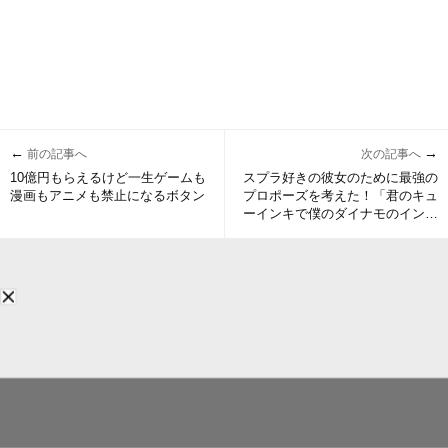
←
→
前の記事へ
次の記事へ
10億円もらえるけど一生ゲームも
スプラ好きの彼女のために最強の
漫画もアニメも禁止になるボタン
プロポーズを考えた！「君のキュ
ーインキで僕のダイナモのインク
を吸い取ってください」