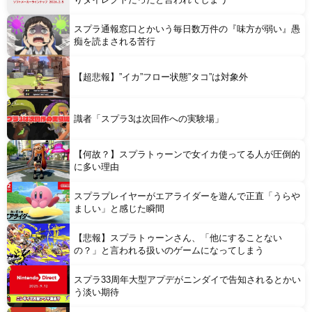
スプラ通報窓口とかいう毎日数万件の『味方が弱い』愚
痴を読まされる苦行
Powered by livedoor 相互RSS
【超悲報】”イカ”フロー状態”タコ”は対象外
識者「スプラ3は次回作への実験場」
【何故？】スプラトゥーンで女イカ使ってる人が圧倒的
に多い理由
スプラプレイヤーがエアライダーを遊んで正直「うらや
ましい」と感じた瞬間
【悲報】スプラトゥーンさん、「他にすることない
の？」と言われる扱いのゲームになってしまう
スプラ33周年大型アプデがニンダイで告知されるとかい
う淡い期待