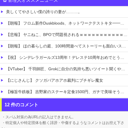
管理人オススメニュース
美しくてやさしい僕の誇りの妻が………。
【朗報】 フロム新作Duskbloods、ネットワークテストキタ━━━━(゜∀゜)━━━━!!
【悲報】 ヤニねこ、BPOで問題視されるｗｗｗｗｗｗｗｗｗｗｗｗｗ
【朗報】 ほの暮らしの庭、100時間遊べてストーリーも面白いスタバレの上位互換だとまじで好評
【祝】 シンデレラガールズ13周年！デレステ10周年おめでとう！ガチャ更新SSR八神マキノ・イベントSRイヴ、SR望月聖！
【VTuber】 千羽師匠、Grokに自分の気持ち悪いツイート聞くやつやってるのかなって思ったら相手鴨神やんけ
【にじさんじ】 クソガバアホアホ裁判にブチギレ魔女
【極旨牛鉄板】 吉野家のステーキ定食1500円、ガチで美味そうｗｗｗ
【衝撃】 「かわいい虫」ランキング、ついに発表される
12 件のコメント
職場の人妻と不倫をして、ついに、、、
・スパム対策の為URLの記入はできません。
・特定個人や特定団体を酷く誹謗・中傷するようなコメントはお控え下さ