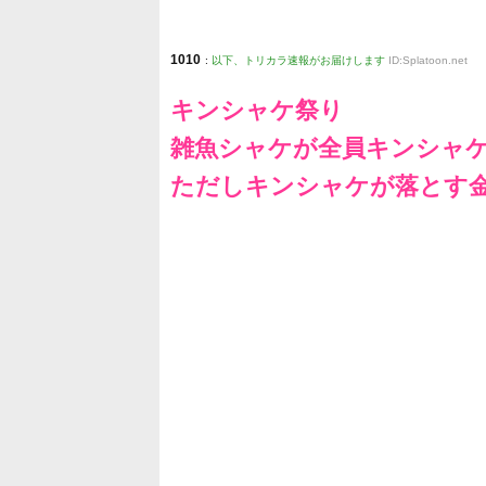
1010
:
以下、トリカラ速報がお届けします
ID:Splatoon.net
キンシャケ祭り
雑魚シャケが全員キンシャ
ただしキンシャケが落とす