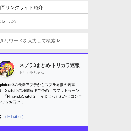
相互リンクサイト紹介
にゅーぷる
スプラ3まとめ-トリカラ速報
トリカラちゃん
Splatoon3の最新アプデからスプラ界隈の裏事
情、Switch2の秘情報まで今の「スプラトゥーン
3」「NintendoSwitch2 」がまるっとわかるコンテ
ンツをお届け！
（旧Twitter）