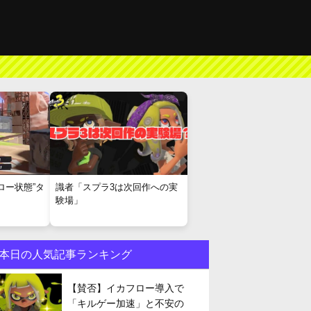
ロー状態”タ
識者「スプラ3は次回作への実
験場」
本日の人気記事ランキング
【賛否】イカフロー導入で
「キルゲー加速」と不安の