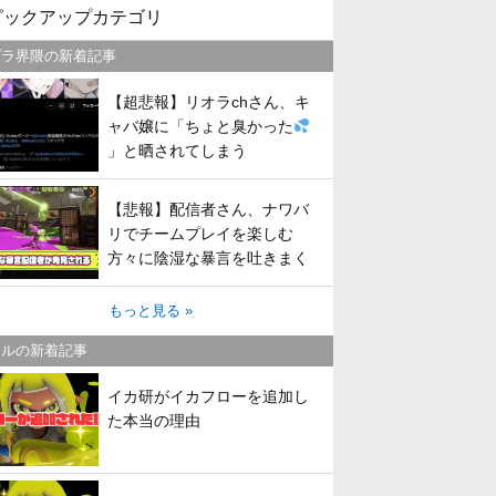
ピックアップカテゴリ
プラ界隈の新着記事
【超悲報】リオラchさん、キ
ャバ嬢に「ちょと臭かった
」と晒されてしまう
【悲報】配信者さん、ナワバ
リでチームプレイを楽しむ
方々に陰湿な暴言を吐きまく
ってしまう
もっと見る »
トルの新着記事
イカ研がイカフローを追加し
た本当の理由