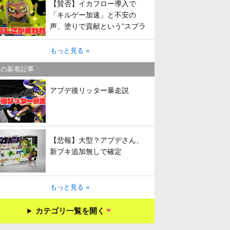
【賛否】イカフロー導入で
「キルゲー加速」と不安の
声、塗りで貢献という”スプラ
らしさ”は失われてしまうのか
もっと見る »
キの新着記事
アプデ後リッター暴走説
【悲報】大型？アプデさん、
新ブキ追加無しで確定
もっと見る »
カテゴリ一覧を開く