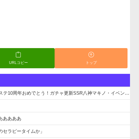
URLコピー
トップ
年おめでとう！ガチャ更新SSR八神マキノ・イベントSRイヴ、SR望月聖！
あああああ
のセラピータイムか」