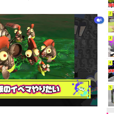
2
4
3
4
5