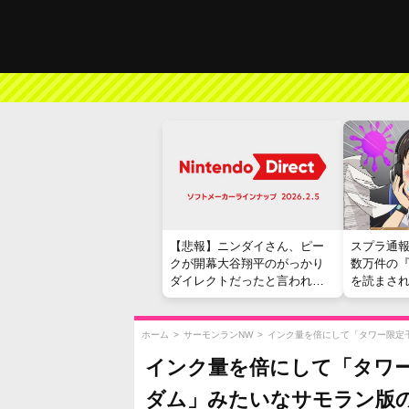
【悲報】ニンダイさん、ピー
スプラ通
クが開幕大谷翔平のがっかり
数万件の
ダイレクトだったと言われて
を読まさ
しまう
ホーム
>
サーモンランNW
>
インク量を倍にして「タワー限定
インク量を倍にして「タワ
ダム」みたいなサモラン版