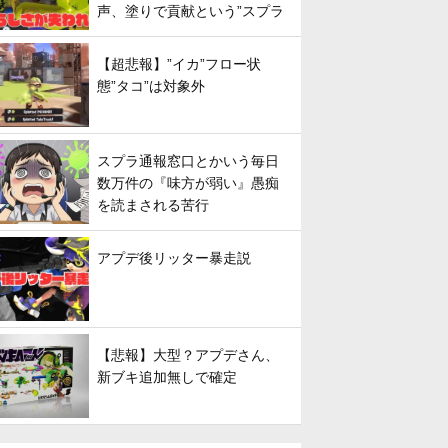
声、塗りで貢献という”スプラ
らしさ”は失われてしまうのか
【超悲報】”イカ”フロー状
態”タコ”は対象外
スプラ通報窓口とかいう毎日
数万件の『味方が弱い』愚痴
を読まされる苦行
アプデ後リッター暴走説
【悲報】大型？アプデさん、
新ブキ追加無しで確定