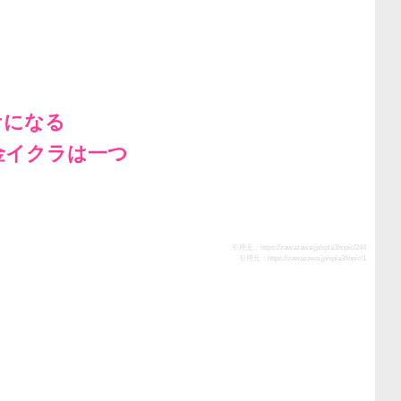
ケになる
金イクラは一つ
引用元：
https://zawazawa.jp/spla3/topic/244
引用元：
https://zawazawa.jp/spla3/topic/1