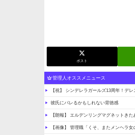
ポスト
管理人オススメニュース
【祝】 シンデレラガールズ13周年！デレステ10周
彼氏にバレるかもしれない背徳感
【朗報】 エルデンリングマグネットきた
【画像】 管理職「くそ、またメンヘラ女