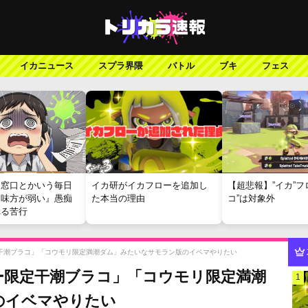
イカニュース
スプラ界隈
バトル
ブキ
フェス
報窓口とかいう毎日
イカ研がイカフローを追加し
【超悲報】”イカ”フ
『味方が弱い』愚痴
た本当の理由
コ”は対象外
れる苦行
干潮ブラコ」「コウモリ限定満潮ダム」みたいなサモラン版のイベマやりたい
ー限定干潮ブラコ」「コウモリ限定満潮
1
のイベマやりたい