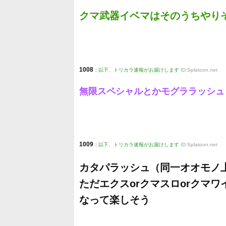
クマ武器イベマはそのうちやり
1008
:
以下、トリカラ速報がお届けします
ID:Splatoon.net
無限スペシャルとかモグララッシュ
1009
:
以下、トリカラ速報がお届けします
ID:Splatoon.net
カタパラッシュ（同一オオモノ
ただエクスorクマスロorクマ
なって楽しそう