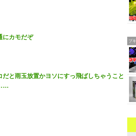
通にカモだぞ
ブ
コだと雨玉放置かヨソにすっ飛ばしちゃうこと
……